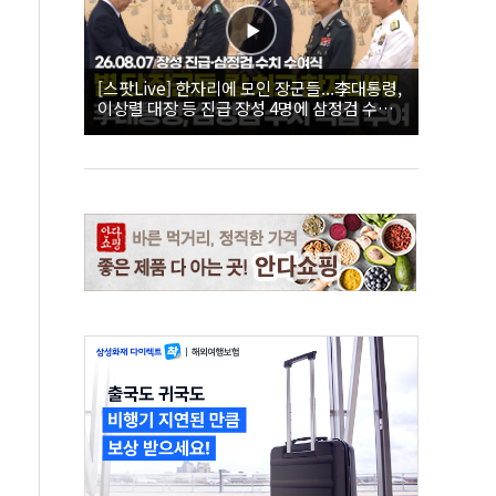
[스팟Live] 한자리에 모인 장군들...李대통령,
이상렬 대장 등 진급 장성 4명에 삼정검 수치
직접 수여｜26.08.07 장성 진급·삼정검 수치
수여식