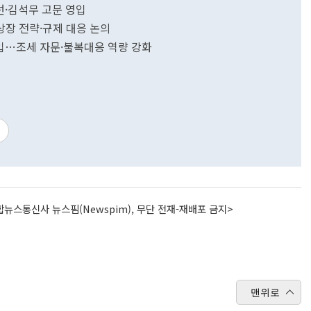
종선·김석무 고문 영입
'…상장 전략·규제 대응 논의
영입…조세 자문·불복대응 역량 강화
뉴스통신사 뉴스핌(Newspim), 무단 전재-재배포 금지>
맨위로