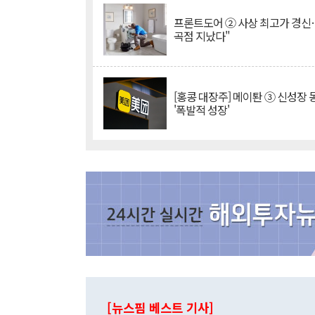
프론트도어 ② 사상 최고가 경신
곡점 지났다"
[홍콩 대장주] 메이퇀 ③ 신성장
'폭발적 성장'
[뉴스핌 베스트 기사]