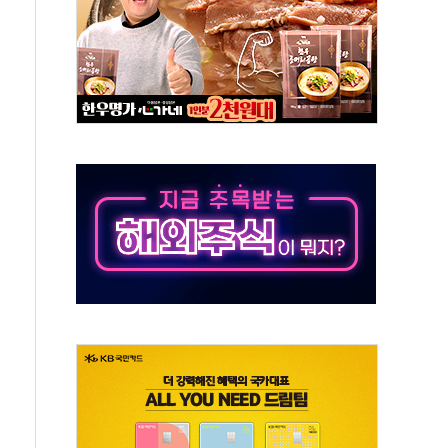
비온 59㎡ 18억원대
-서울시 '정책 엇박자'
생애최초만 경쟁 치열
래·ETF 매수에도 고유가·금리·입법 지연 '삼중 부담'
...석유·가스주 올랐지만 빈그룹이 상쇄
총수요 104.3GW 기록
 위기 고조되는 또 다른 중동 화약고