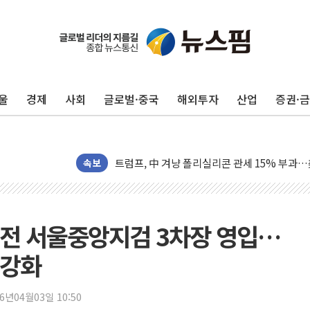
보훈부, 미 DPAA와 MOU… "6·25 미군 실종
트럼프 "금리 내려야"…파월 때와 달리 워시엔
울
경제
사회
글로벌·중국
해외투자
산업
증권·
특정 정치인 측근 포항시 정책특보 내정설...포
李 "해남 태양광, 대한민국 다음 100년 밑거
李 대통령, '6시간 마라톤 부동산 2차 회의' 
트럼프, 中 겨냥 폴리실리콘 관세 15% 부과
속보
[사진] 빈살만과 에르도안의 만남
이란와이어 "이란 최고지도자 위독…곧 사망해
남동발전, 해남군에 국내 최대 규모 400MW 
식 전 서울중앙지검 3차장 영입…
[인도증시] 중동 불안 속 유가 상승에 소폭 하락
 강화
황희 '폐버스 청년주택' SNS 글 역풍에 "정부
폭염 누그러지고 가뭄 숙지나...경북동해안권 8
26년04월03일 10:50
사우디·튀르키예·파키스탄, '공동방위협정' 체