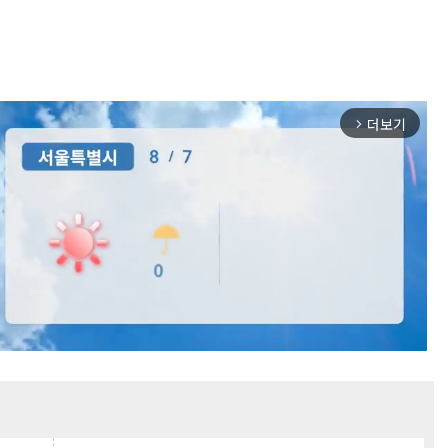
더보기
arrow_forward_ios
Mute