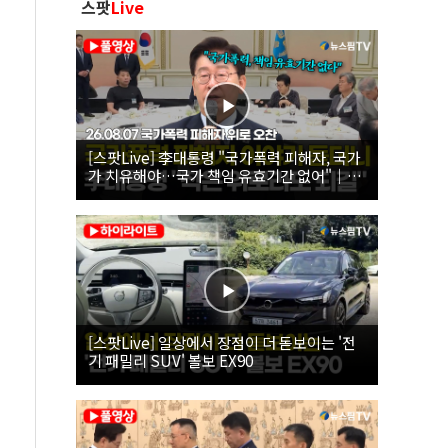
스팟
Live
[스팟Live] 李대통령 "국가폭력 피해자, 국가
가 치유해야…국가 책임 유효기간 없어"｜
26.08.07 국가폭력 피해자 위로 오찬
[스팟Live] 일상에서 장점이 더 돋보이는 '전
기 패밀리 SUV' 볼보 EX90