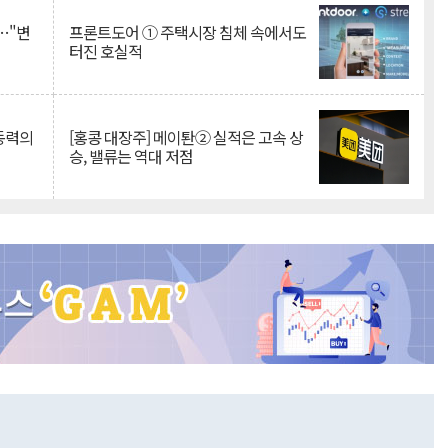
…"변
프론트도어 ① 주택시장 침체 속에서도
터진 호실적
 동력의
[홍콩 대장주] 메이퇀② 실적은 고속 상
승, 밸류는 역대 저점