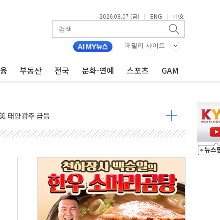
2026.08.07 (금)
ENG
中文
|
|
자 7359명 끝까지 찾겠다"
패밀리 사이트
 톤 낮춰
금융
부동산
전국
문화·연예
스포츠
GAM
항시 '시끌'
름…수도권 집중 완화 전환점"
주재… "전폭적 공급 확대·속도전 총력"
…美 태양광주 급등
도 놀랍지 않아"
태양광 착공…여의도 1.6배 규모
...금융주 낙폭 커
정책 아냐" 해명
~9일 최대 100mm 호우
결… 수니파 국가들의 새 안보 협력 구도