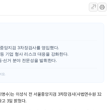
가
신길동 신축도 3.3㎡당 7250만원…써밋 클라
가
용산공원·그린벨트로 또 충돌…반복되는 국토부
[AI 부동산 투데이] 특공 전략도 '극과 극'…
[코인시황] 비트코인 6만4000달러대 횡보…고
[베트남 증시] 유동성 부진 지속, 강보합 마감
'찜통더위'에 전력수요 역대 최고치 경신…한낮 
울중앙지검 3차장검사를 영입했다.
후티 반군, 예멘 정부군과 사우디 동시 공격…
등 기업 형사 리스크 대응을 강화한다.
동·선거 분야 전문성을 발휘한다.
어요.
이명수)는 이성식 전 서울중앙지검 3차장검사(사법연수원 32
고 3일 밝혔다.