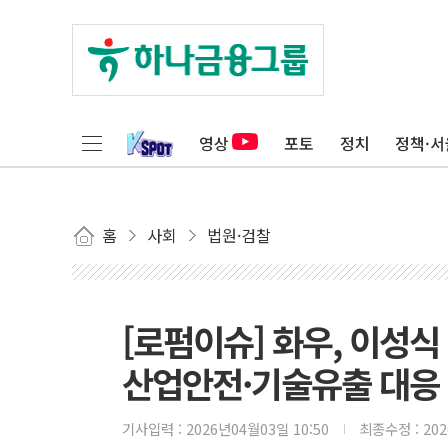
영상
포토
정치
정책·서
홈
사회
법원·검찰
[로펌이슈] 화우, 이성
산업안전·기술유출 대응
기사입력 :
2026년04월03일 10:50
최종수정 :
20