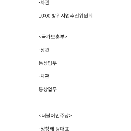
-차관
10:00 방위사업추진위원회
<국가보훈부>
-장관
통상업무
-차관
통상업무
<더불어민주당>
-정청래 당대표