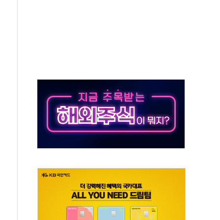
해소될 듯
것"
지대' 우려
타진
청래 '격차 확대'
최고치
 요구
낮아지며 상승… STOXX 600 지수는 나흘 연속 최고치