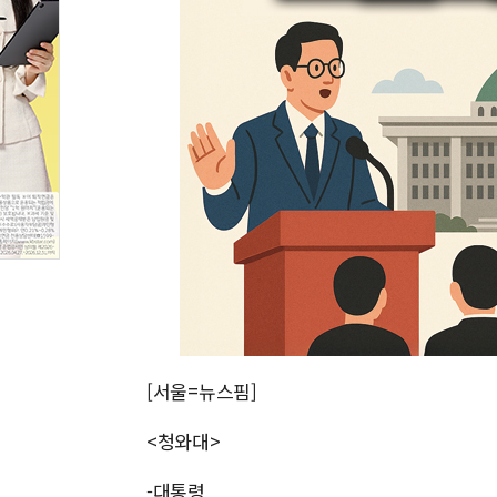
[서울=뉴스핌]
<청와대>
-대통령