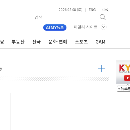
2026.08.08 (토)
ENG
中文
|
|
패밀리 사이트
금융
부동산
전국
문화·연예
스포츠
GAM
속 국정"
 물결
동
 구조
관측
 발효
8도 넘으면 중단