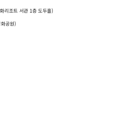
한화리조트 서관 1층 도두홀)
3평화공원)