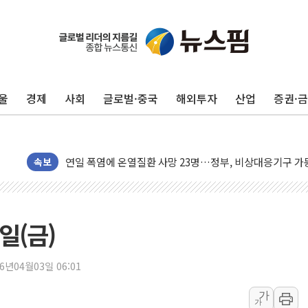
울
경제
사회
글로벌·중국
해외투자
산업
증권·
李대통령, ISA 개편 재검토 지시…與 "적극 환영"·野 "졸
동해중부 전 해상 풍랑주의보…10일까지 최대 3.5m 높은
연일 폭염에 온열질환 사망 23명…정부, 비상대응기구 가
속보
中 전방위 아파트 부양, 수도 베이징도 부동산 규제 철폐
인제 용대리 계곡서 수위 상승으로 피서객 7명 고립…전원
동해시, 11~14일 '별똥별 멍' 운영…페르세우스 유성우 
일(금)
강원 중·남부 동해안 시간당 50mm 이상 폭우…호우경보
청양 밭에서 일하던 90대 숨져…온열질환 여부 조사
26년04월03일 06:01
폭염에 車 운전면허 기능시험 오전 집중 편성…체감온도 3
가
李대통령, 'ISA·주가누르기 방지법' 전면 재검토 지시
가