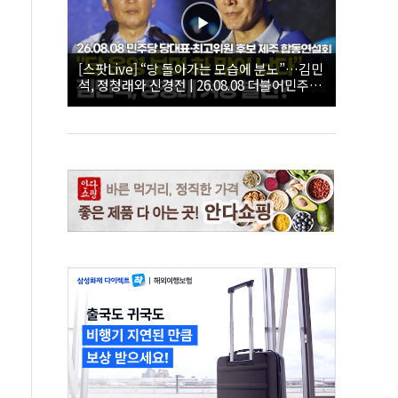
[스팟Live] “당 돌아가는 모습에 분노”…김민
석, 정청래와 신경전 | 26.08.08 더불어민주당
당대표·최고위원 후보 제주 합동연설회