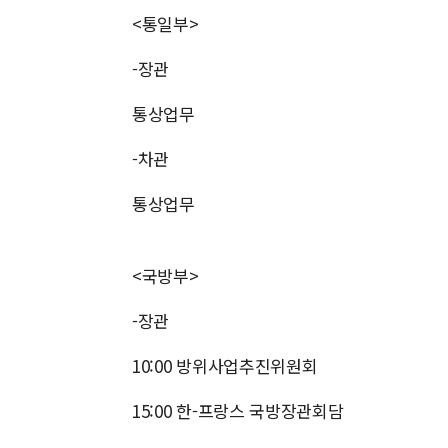
<통일부>
-장관
통상업무
-차관
통상업무
<국방부>
-장관
10:00 방위사업추진위원회
15:00 한-프랑스 국방장관회담