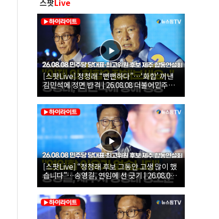
스팟
Live
[스팟Live] 정청래 “뻔뻔하다”…‘화합’ 꺼낸
김민석에 정면 반격 | 26.08.08 더불어민주당
당대표·최고위원 후보 제주 합동연설회
[스팟Live] “정청래 후보 그동안 고생 많이 했
습니다”…송영길, 연임에 선 긋기 | 26.08.08
더불어민주당 당대표·최고위원 후보 제주 합
동연설회