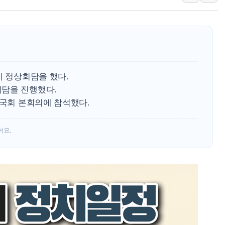
'호우 특보' 경북 울진 시간당 20~30mm 강한 비...가뭄 
주말 무더위·열대야 지속…내륙 곳곳 소나기
오세훈 "용산공원 주택 검토, 민주당 스스로 원칙 뒤집는 
충북 주말 무더위 지속…청주·진천 35도, 곳곳 소나기
10월 보완수사권 폐지·공소청 출범…피해자들 '범죄 사각
이 정상회담을 했다.
한상협, 업계 개인정보 보안 새판 짠다…'자율규제단체' 
담을 진행했다.
민주당, 오늘 제주·인천 경선 발표...김민석 '재역전' vs 정
 국회 본회의에 참석했다.
뉴욕증시, 고용 쇼크에 금리 인상 우려 후퇴…S&P500 
어요.
트럼프, 쿡 연준 이사 해임 재추진…"26일까지 의혹 소명"
유럽증시, 美 고용 예상 밖 부진에 연준 금리 인상 가능성 