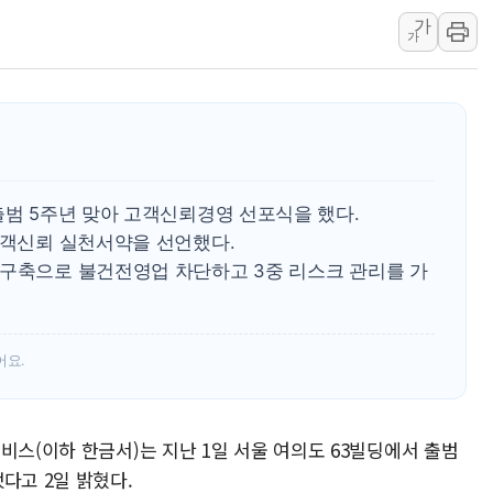
가
특정 정치인 측근 포항시 정책특보 내정설...포항시 '시끌'
가
李 "해남 태양광, 대한민국 다음 100년 밑거름…수도권 집
李 대통령, '6시간 마라톤 부동산 2차 회의' 주재… "전폭
트럼프, 中 겨냥 폴리실리콘 관세 15% 부과…美 태양광주
[사진] 빈살만과 에르도안의 만남
이란와이어 "이란 최고지도자 위독…곧 사망해도 놀랍지 
출범 5주년 맞아 고객신뢰경영 선포식을 했다.
고객신뢰 실천서약을 선언했다.
 구축으로 불건전영업 차단하고 3중 리스크 관리를 가
어요.
비스(이하 한금서)는 지난 1일 서울 여의도 63빌딩에서 출범
다고 2일 밝혔다.