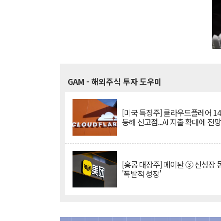
GAM
- 해외주식 투자 도우미
[미국 특징주] 클라우드플레어 14
등해 신고점...AI 지출 확대에 전
[홍콩 대장주] 메이퇀 ③ 신성장
'폭발적 성장'