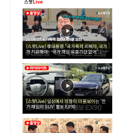
스팟
Live
[스팟Live] 李대통령 "국가폭력 피해자, 국가
가 치유해야…국가 책임 유효기간 없어"｜
26.08.07 국가폭력 피해자 위로 오찬
[스팟Live] 일상에서 장점이 더 돋보이는 '전
기 패밀리 SUV' 볼보 EX90