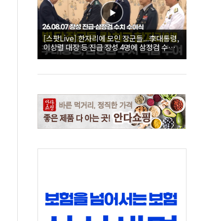
[스팟Live] 한자리에 모인 장군들...李대통령,
이상렬 대장 등 진급 장성 4명에 삼정검 수치
직접 수여｜26.08.07 장성 진급·삼정검 수치
수여식