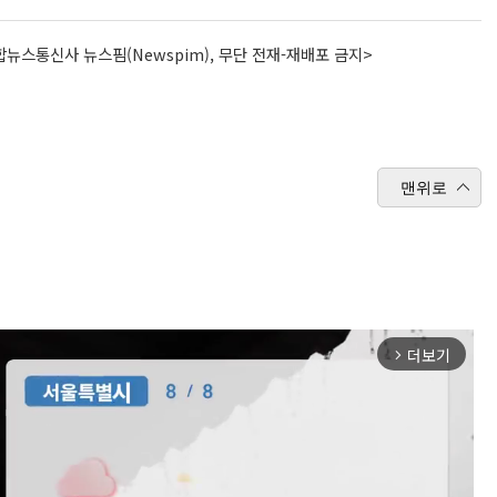
뉴스통신사 뉴스핌(Newspim), 무단 전재-재배포 금지>
맨위로
더보기
arrow_forward_ios