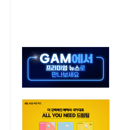
중 완화 전환점"
적 공급 확대·속도전 총력"
 급등
않아"