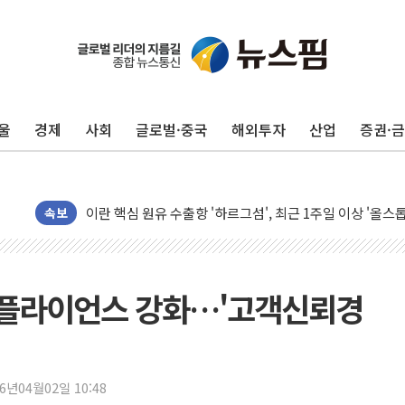
유럽증시, 美 고용 예상 밖 부진에 연준 금리 인상 가능성 
미 연준 매파 기세 꺾이나…고용 감소에 9월 동결 전망 우
[종합] 이슬람 수니파 3국, '공동방위협정' 체결… 이스라
울
경제
사회
글로벌·중국
해외투자
산업
증권·
트럼프, 백신·자폐증 행정명령 검토…"이르면 다음 주"
美 항소법원, 백악관 무도회장 공사 중단 명령…트럼프 제
이란 핵심 원유 수출항 '하르그섬', 최근 1주일 이상 '올스
美 고용 쇼크에 엔화 장중 급등…시장은 "또 개입했나" 촉
속보
[AI MY 뉴스] 뉴욕 반도체주 프리뷰...美 고용 쇼크에 반도
뉴욕증시 프리뷰, 美 고용 쇼크에 금리 인상 우려 후퇴…나
[종합] 美 7월 고용 2만3000명 감소 '쇼크'…9월 금리 인
플라이언스 강화…'고객신뢰경
[사진] 이슬람 수니파 3개국, 공동방위협정 체결
뉴욕증시 개장 전 특징주...아틀라시안·클라우드플레어
보훈부, 미 DPAA와 MOU… "6·25 미군 실종자 7359명
26년04월02일 10:48
트럼프 "금리 내려야"…파월 때와 달리 워시엔 톤 낮춰