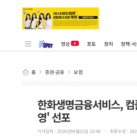
영상
포토
정치
정책·서
홈
증권·금융
보험
한화생명금융서비스, 컴
영' 선포
기사입력 :
2026년04월02일 10:48
최종수정 :
20