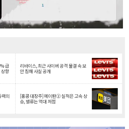
Mute
% 급
리바이스, 최근 사이버 공격 물결 속 보
망 상향
안 침해 사실 공개
 동력의
[홍콩 대장주] 메이퇀② 실적은 고속 상
승, 밸류는 역대 저점