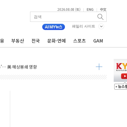
2026.08.08 (토)
ENG
中文
|
|
낮아지며 상승… STOXX 600 지수는 나흘 연속 최고치
세
패밀리 사이트
엘·이란 위협에 맞설 자체 억지력 강화
금융
부동산
전국
문화·연예
스포츠
GAM
동
톱'… 美 해상봉쇄 영향
각
체주 '활짝'
스닥 선물 1%대 상승
상 기대 후퇴
·태양광주↑ VS 트레이드데스크·웬디스↓
 끝까지 찾겠다"