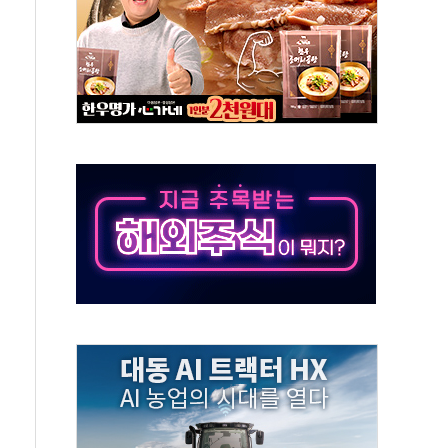
것"
지대' 우려
타진
청래 '격차 확대'
최고치
 요구
낮아지며 상승… STOXX 600 지수는 나흘 연속 최고치
세