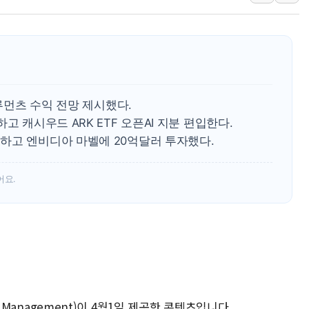
오세훈 "용산공원 주택 검토, 민주당 스스로 원칙 뒤집는 
충북 주말 무더위 지속…청주·진천 35도, 곳곳 소나기
10월 보완수사권 폐지·공소청 출범…피해자들 '범죄 사각
한상협, 업계 개인정보 보안 새판 짠다…'자율규제단체' 
민주당, 오늘 제주·인천 경선 발표...김민석 '재역전' vs 정
트루먼츠 수익 전망 제시했다.
뉴욕증시, 고용 쇼크에 금리 인상 우려 후퇴…S&P500 
고 캐시우드 ARK ETF 오픈AI 지분 편입한다.
하고 엔비디아 마벨에 20억달러 투자했다.
트럼프, 쿡 연준 이사 해임 재추진…"26일까지 의혹 소명"
유럽증시, 美 고용 예상 밖 부진에 연준 금리 인상 가능성 
어요.
미 연준 매파 기세 꺾이나…고용 감소에 9월 동결 전망 우
t Management)이 4월1일 제공한 콘텐츠입니다.