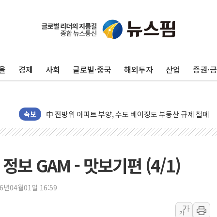
울
경제
사회
글로벌·중국
해외투자
산업
증권·
동해중부 전 해상 풍랑주의보…10일까지 최대 3.5m 높은
연일 폭염에 온열질환 사망 23명…정부, 비상대응기구 가
中 전방위 아파트 부양, 수도 베이징도 부동산 규제 철폐
인제 용대리 계곡서 수위 상승으로 피서객 7명 고립…전원
속보
동해시, 11~14일 '별똥별 멍' 운영…페르세우스 유성우 
강원 중·남부 동해안 시간당 50mm 이상 폭우…호우경보
청양 밭에서 일하던 90대 숨져…온열질환 여부 조사
보 GAM - 맛보기편 (4/1)
폭염에 車 운전면허 기능시험 오전 집중 편성…체감온도 3
李대통령, 'ISA·주가누르기 방지법' 전면 재검토 지시
26년04월01일 16:59
'호우 특보' 경북 울진 시간당 20~30mm 강한 비...가뭄 
가
가
주말 무더위·열대야 지속…내륙 곳곳 소나기