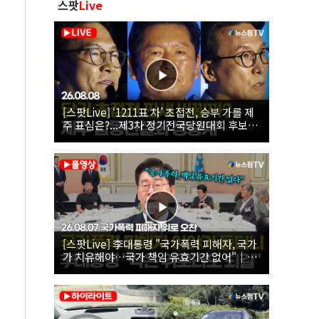
스팟
Live
[스팟Live] ‘1211표 차’ 초접전, 승부 가를 제
주 표심은?...제3차 정기전국당원대회 후보자
제주 합동연설회 생중계 | 26.08.08
[스팟Live] 李대통령 "국가폭력 피해자, 국가
가 치유해야…국가 책임 유효기간 없어"｜
26.08.07 국가폭력 피해자 위로 오찬