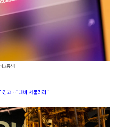
룸버그통신]
험' 경고…"대비 서둘러라"