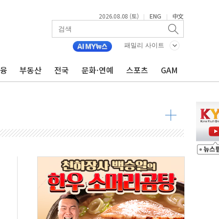
2026.08.08 (토)
ENG
中文
|
|
패밀리 사이트
금융
부동산
전국
문화·연예
스포츠
GAM
 물결
동
 구조
관측
 발효
8도 넘으면 중단
해소될 듯