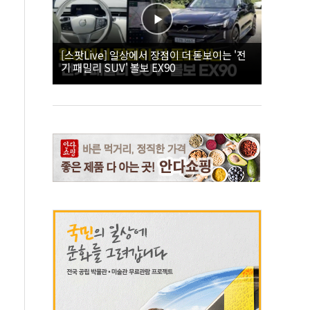
[스팟Live] 일상에서 장점이 더 돋보이는 '전
기 패밀리 SUV' 볼보 EX90