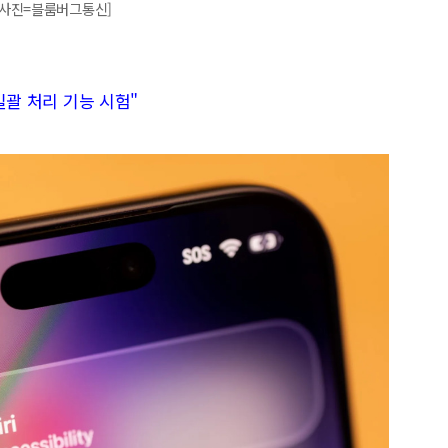
[사진=블룸버그통신]
 일괄 처리 기능 시험"