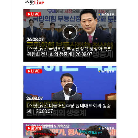
스팟
Live
[스팟Live] 국민의힘 부동산정책 정상화 특별
위원회 전체회의 생중계 | 26.08.07
[스팟Live] 더불어민주당 원내대책회의 생중
계｜26.08.07