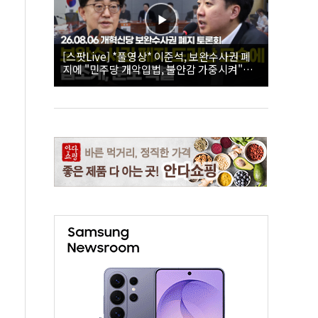
[스팟Live] *풀영상* 이준석, 보완수사권 폐
지에 "민주당 개악입법, 불안감 가중시켜"｜
26.08.06 개혁신당 보완수사권 폐지 토론회