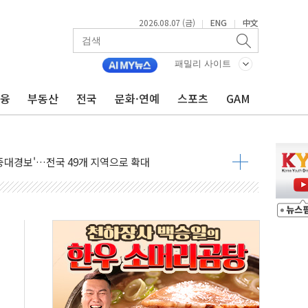
600개 매장 판매
2026.08.07 (금)
ENG
中文
|
|
자 장외거래 청산결제 인프라 구축 착수
 1000' 선정
패밀리 사이트
폴드8' 전용 액세서리 출시
금융
부동산
전국
문화·연예
스포츠
GAM
리츠 온라인 거래수수료 우대
SOL 팔란티어 커버드콜' ETF 주목
중대경보'…전국 49개 지역으로 확대
억원 돌파...취약계층 지원 확대
달러 건넨 韓기업 조사… "관세 무마용 뇌물 의혹"
품공사 등 20곳 '최우수'...인천환경공단 등 '부진'
 숨진 채 발견
보안기업, 중국제 공유기서 '백도어' 발견
않겠다"
회원 수 세계 1위…국내 회원 34% 증가