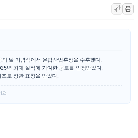
가
[컨콜] 네이버, 멤버십 연계 배송
가
[컨콜] 네이버 AI탭, 올해 안
[특징주] 포스코퓨처엠, LFP 
HDC랩스, 'BUILD CON SUMM
와이즈버즈, 상반기 매출 245
상공의 날 기념식에서 은탑산업훈장을 수훈했다.
·2025년 최대 실적에 기여한 공로를 인정받았다.
제조로 장관 표창을 받았다.
어요.