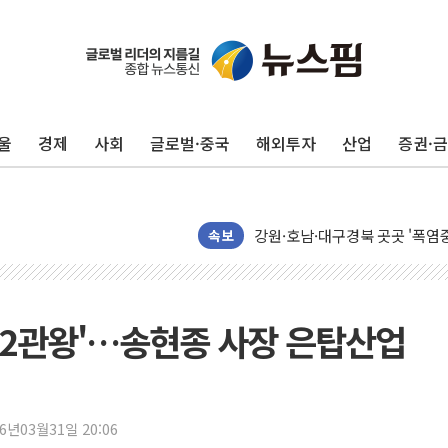
남성, 'NS AI LINK' 월마트 3
예탁결제원, 비상장주식·조각투
올데이올가닉, 정부 '혁신 프리미어
엑스플러스, '갤럭시 Z 플립8·
울
경제
사회
글로벌·중국
해외투자
산업
증권·
삼성증권, 연금저축계좌 ETF·
신한자산운용, 팔란티어 급등에 '
강원·호남·대구경북 곳곳 '폭염
서금원, 상반기 미소금융 1600
속보
美 민주, 트럼프 측에 200만 
지방공기업 경영평가, 서울농수산식
예천 실종신고 80대 남성 논둑서
 '2관왕'…송현종 사장 은탑산업
"35초마다 중국과 통신"...美
한병도 "막말 정치를 좌시하지 
원내대책회의 참석하는 한병도
26년03월31일 20:06
AIA그룹, 12년 연속 MDRT 