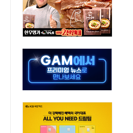
 혜택 강화...새벽 배송 도입 예정
으로 부동산과 건강까지 영역 확장 예정
장기공급 합의에 7%대 급등
IT 2026' 참가
억원…순이익 흑자 전환