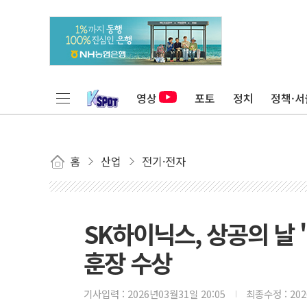
영상
포토
정치
정책·서
홈
산업
전기·전자
SK하이닉스, 상공의 날
훈장 수상
기사입력 :
2026년03월31일 20:05
최종수정 :
20