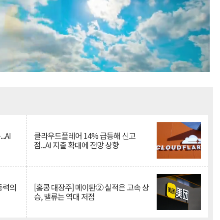
Mute
.AI
클라우드플레어 14% 급등해 신고
점...AI 지출 확대에 전망 상향
 동력의
[홍콩 대장주] 메이퇀② 실적은 고속 상
승, 밸류는 역대 저점