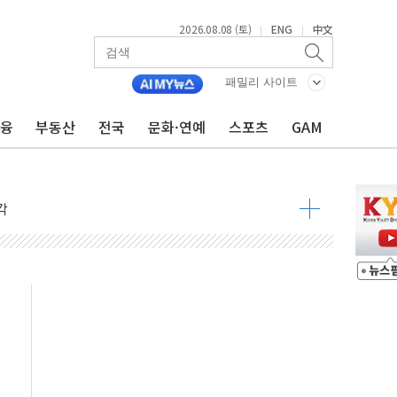
낮아지며 상승… STOXX 600 지수는 나흘 연속 최고치
2026.08.08 (토)
ENG
中文
|
|
세
엘·이란 위협에 맞설 자체 억지력 강화
패밀리 사이트
금융
부동산
전국
문화·연예
스포츠
GAM
동
톱'… 美 해상봉쇄 영향
각
체주 '활짝'
스닥 선물 1%대 상승
상 기대 후퇴
·태양광주↑ VS 트레이드데스크·웬디스↓
 끝까지 찾겠다"