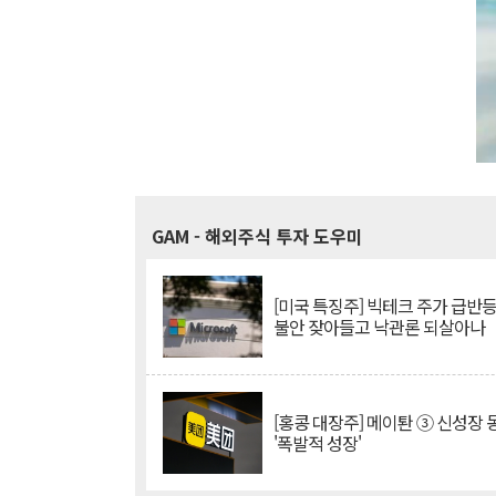
GAM
- 해외주식 투자 도우미
[미국 특징주] 빅테크 주가 급반등..
불안 잦아들고 낙관론 되살아나
[홍콩 대장주] 메이퇀 ③ 신성장
'폭발적 성장'