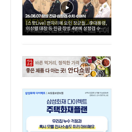
[스팟Live] 한자리에 모인 장군들...李대통령,
이상렬 대장 등 진급 장성 4명에 삼정검 수치
직접 수여｜26.08.07 장성 진급·삼정검 수치
수여식