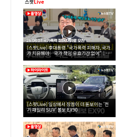
스팟
Live
[스팟Live] 李대통령 "국가폭력 피해자, 국가
가 치유해야…국가 책임 유효기간 없어"｜
26.08.07 국가폭력 피해자 위로 오찬
[스팟Live] 일상에서 장점이 더 돋보이는 '전
기 패밀리 SUV' 볼보 EX90