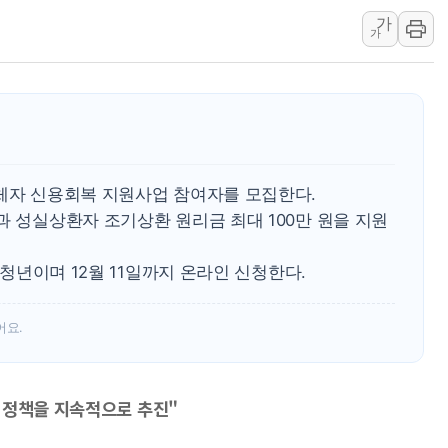
가
李 "해남 태양광, 대한민국 다음 100년 밑거름…수도권 집
가
李 대통령, '6시간 마라톤 부동산 2차 회의' 주재… "전폭
트럼프, 中 겨냥 폴리실리콘 관세 15% 부과…美 태양광주
연체자 신용회복 지원사업 참여자를 모집한다.
과 성실상환자 조기상환 원리금 최대 100만 원을 지원
세 청년이며 12월 11일까지 온라인 신청한다.
어요.
 정책을 지속적으로 추진"