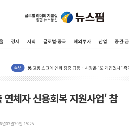
유럽증시, 美 고용 예상 밖 부진에 연준 금리 인상 가능성 
미 연준 매파 기세 꺾이나…고용 감소에 9월 동결 전망 우
[종합] 이슬람 수니파 3국, '공동방위협정' 체결… 이스라
트럼프, 백신·자폐증 행정명령 검토…"이르면 다음 주"
울
경제
사회
글로벌·중국
해외투자
산업
증권·
美 항소법원, 백악관 무도회장 공사 중단 명령…트럼프 제
이란 핵심 원유 수출항 '하르그섬', 최근 1주일 이상 '올스
美 고용 쇼크에 엔화 장중 급등…시장은 "또 개입했나" 촉
[AI MY 뉴스] 뉴욕 반도체주 프리뷰...美 고용 쇼크에 반도
속보
뉴욕증시 프리뷰, 美 고용 쇼크에 금리 인상 우려 후퇴…나
[종합] 美 7월 고용 2만3000명 감소 '쇼크'…9월 금리 인
[사진] 이슬람 수니파 3개국, 공동방위협정 체결
출 연체자 신용회복 지원사업' 참
뉴욕증시 개장 전 특징주...아틀라시안·클라우드플레어
보훈부, 미 DPAA와 MOU… "6·25 미군 실종자 7359명
트럼프 "금리 내려야"…파월 때와 달리 워시엔 톤 낮춰
26년03월30일 15:25
특정 정치인 측근 포항시 정책특보 내정설...포항시 '시끌'