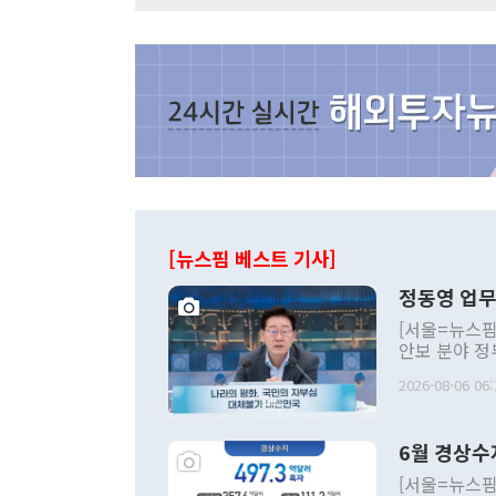
[뉴스핌 베스트 기사]
정동영 업무
[서울=뉴스핌
안보 분야 정
평화공존 발전
2026-08-06 06:
발언 중에는 
언한 것이 있
령은 공개적으
6월 경상수
주의적 희망에
관의 대북 정
[서울=뉴스핌