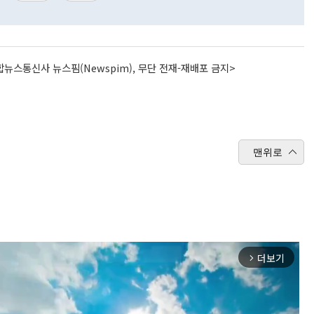
뉴스통신사 뉴스핌(Newspim), 무단 전재-재배포 금지>
맨위로
더보기
arrow_forward_ios