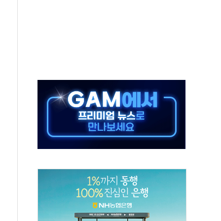
중 완화 전환점"
적 공급 확대·속도전 총력"
 급등