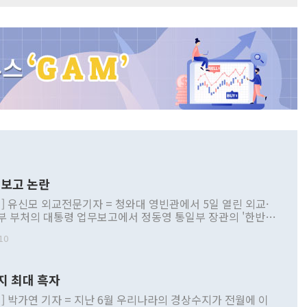
보고 논란
] 유신모 외교전문기자 = 청와대 영빈관에서 5일 열린 외교·
부 부처의 대통령 업무보고에서 정동영 통일부 장관의 '한반도
 구상'과 업무보고 발언이 논란을 빚고 있다. 이날 정 장관의
10
정부 내 조율을 거치지 않은 사안을 정책으로 추진하겠다고 공
는가 하면 사실 관계에 맞지 않은 설명도 있었다. 이재명 대통
로 신중을 기해 달라고 경고했고, 조현 외교부 장관은 '이상
지 최대 흑자
 근거한 비현실적 구상'이라는 비판을 내놨다. 그동안 정 장
책 관련 발언이 물의를 빚은 적은 여러 번 있지만 대통령과 유
] 박가연 기자 = 지난 6월 우리나라의 경상수지가 전월에 이