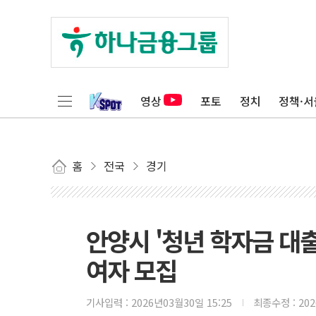
영상
포토
정치
정책·서
홈
전국
경기
안양시 '청년 학자금 대
여자 모집
기사입력 :
2026년03월30일 15:25
최종수정 :
20