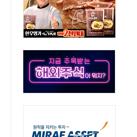
톱'… 美 해상봉쇄 영향
각
체주 '활짝'
스닥 선물 1%대 상승
상 기대 후퇴
·태양광주↑ VS 트레이드데스크·웬디스↓
 끝까지 찾겠다"