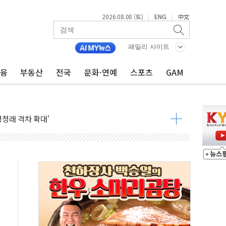
2026.08.08 (토)
ENG
中文
|
|
패밀리 사이트
금융
부동산
전국
문화·연예
스포츠
GAM
지대' 우려
 정청래 격차 확대'
타진
최고치
 요구
낮아지며 상승… STOXX 600 지수는 나흘 연속 최고치
세
엘·이란 위협에 맞설 자체 억지력 강화
동