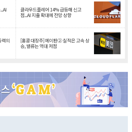
.AI
클라우드플레어 14% 급등해 신고
점...AI 지출 확대에 전망 상향
 동력의
[홍콩 대장주] 메이퇀② 실적은 고속 상
승, 밸류는 역대 저점