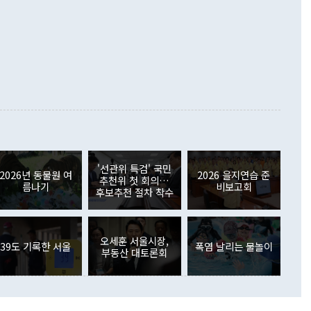
령은 정 장관의 구상에 대부분 제동을 걸었다. 이 대통령은 "평
▲철강제품(17.9%) ▲승용차(6.1%) 등을 중심으로 18.6% 증가
 정치적으로 악용되는 측면이 있다"며 "많이 조심하셔야 한
준 수입은 ▲원자재(30.5%) ▲자본재(35.3%) ▲소비재
다. 북한을 다른 이름으로 불러야 한다는 주장에는 "표현에 꼬
가 모두 늘었다. 서비스수지는 12억9000만달러 적자를 기록해 전
정쟁으로 휘몰아 들어가면 원래 하고자 했던 데에서 오히려 나
000만달러)보다 적자 폭이 확대됐다. 여행수지는 외국인 입국자
래될 수 있다"고 경고했다. 이 대통령은 남북 신뢰 구축을 위해
증료 인상 등에 따른 출국자 감소로 4억4000만달러 흑자를
합의를 선제적으로 복원해야 한다는 정 장관의 주장에 대해서도
지식재산권사용료수지는 전월 흑자에서 4억4000만달러 적자
대로 하는 게 과연 한반도의 평화와 안정에 플러스냐, 결론적
 본원소득수지는 배당소득을 중심으로 32억7000만달러 흑자
이 들 때도 있다"며 부정적으로 반응했다. 조현 외교부 장
월(21억7000만달러)보다 흑자 폭이 확대됐다. 배당소득수지
 사후 브리핑에서 정 장관이 언급한 '4자 회담'에 대해 "이상
이 늘어난 데다 전월 분기배당에 따른 기저효과로 배당지급이
 어떤 희망이라 하더라도 그건 아직 조율되지 않은 방법"이
6000만달러 흑자를 나타냈다. 금융계정 순자산은 6월 중 467
들께서 디스카운트해 주시면 좋겠다"고 선을 그었다. 정 장관
러 증가해 월간 기준 역대 최대 증가 폭을 기록했다. 종전 최대
아 블라디보스토크에서 열리는 '동방경제포럼(EEF)'을 언급하
월(369억9000만달러)을 넘어선 것이다. 직접투자에서는 내국
원에서 (참석을) 검토하고 있다"고 발언한 데 대해서도 조 장관
가 80억1000만달러, 외국인의 국내투자가 46억3000만달러
'선관위 특검' 국민
외교부의 몫"이라며 "아직 거기까지 진도가 나가지 않았다"고
2026년 동물원 여
2026 을지연습 준
. 증권투자에서는 외국인의 국내 주식 매도세가 이어졌다. 외
추천위 첫 회의…
름나기
비보고회
장관이 이날 소개한 대북 구상과 설명은 정부 내 조율을 거치지
주식 투자는 차익실현 매도 등의 영향으로 316억1000만달러
후보추천 절차 착수
서 문제가 있다. 특히 주적 표현 대체와 국호 사용, 9·19 군
(-310억5000만달러)에 이어 역대 최대 순매도 기록을 다시
 4자회담 추진 등은 통일부 장관이 결정할 사안이 아니어서 월
국인의 국내 채권투자는 세계국채지수(WGBI) 자금 유입에도
이 나오고 있다. 이 대통령은 정 장관의 업무보고를 듣고 난
도래 영향으로 증가 폭이 줄어든 52억9000만달러를 기록했
무보고에 발표했다고 승인난 건 아니다"라고 재차 확인했다. 정
오세훈 서울시장,
 해외 증권투자는 주식을 중심으로 35억6000만달러 증가했
39도 기록한 서울
폭염 날리는 물놀이
부동산 대토론회
통은 "정 장관의 발언 내용은 대부분 국가안전보장회의(NSC)
newspim.com
된 사안이 아닌 정 장관의 개인적 생각에 가깝다"며 "안보 관
이 정부의 공식 정책이 아닌 사안을 추진하겠다고 업무보고를
 면전에서 '국군통수권자가 나서야 한다'고 주장한 것은 심각
 5일 청와대 영빈관에서 열린 통일