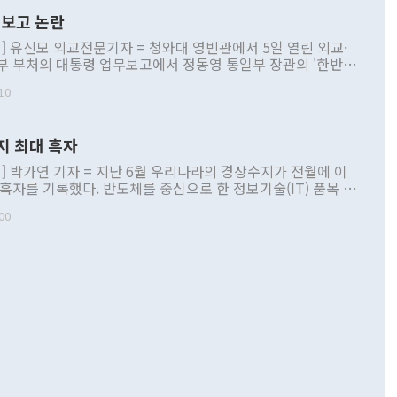
보고 논란
] 유신모 외교전문기자 = 청와대 영빈관에서 5일 열린 외교·
부 부처의 대통령 업무보고에서 정동영 통일부 장관의 '한반도
 구상'과 업무보고 발언이 논란을 빚고 있다. 이날 정 장관의
10
정부 내 조율을 거치지 않은 사안을 정책으로 추진하겠다고 공
는가 하면 사실 관계에 맞지 않은 설명도 있었다. 이재명 대통
로 신중을 기해 달라고 경고했고, 조현 외교부 장관은 '이상
지 최대 흑자
 근거한 비현실적 구상'이라는 비판을 내놨다. 그동안 정 장
책 관련 발언이 물의를 빚은 적은 여러 번 있지만 대통령과 유
] 박가연 기자 = 지난 6월 우리나라의 경상수지가 전월에 이
이 공개적으로 부정적 입장을 표명한 것은 이례적이다. 정 장
 흑자를 기록했다. 반도체를 중심으로 한 정보기술(IT) 품목 수
대북 접근법과 월권을 제어해야 한다는 목소리도 높아지고 있
간 상품수출이 처음으로 1000억달러를 넘어선 영향이다. [자
00
 따르
기자간담회를 하고 있다. [사진=통일부] 2026.07.23 ◆통일
 경상수지는 497억3000만달러 흑자로 집계됐다. 전월(386억
 넘어선 주장 정 장관은 이날 업무보고에서 '한반도 평화공존
)에 이어 두 달 연속 월간 기준 역대 최대 기록을 갈아치웠다.
 설명하면서 이재명 정부 2년차 핵심 과제로 상호 존중·평화
해 상반기 누적 경상수지 흑자는 1910억1000만달러를 기록
·핵 없는 한반도 등 3대 기본 방향을 제시했다. 정 장관은 "대
지 흑자를 견인한 것은 상품수지다. 6월 상품수지는 478억
언어는 멈춰야 한다"면서 주적 용어 대체를 주장했다. 지난 25
 흑자를 기록하며 전월에 이어 역대 최대를 다시 썼다. 국제수
D(완전하고 검증가능하며 되돌릴 수 없는 비핵화) 구도는 이미
수출은 1123억7000만달러로 전년 동월 대비 84.5% 증가하
했다. 또 "현 시점에서 흘러간 선(先)비핵화만 되뇌는 것은
 처음으로 1000억달러를 넘어섰다. 상품수입은 644억8000만
 데 힘이 되지 않는다"고 주장했다. 정 장관은 또 "정전 체제
6% 늘었다. 통관 기준으로는 반도체 수출이 전년 동월 대비
로 바꾸는 논의에 착수하겠다"면서 "북·미 정상회담 견인과
증했고 컴퓨터·주변기기(SSD)는 282.7% 증가했다. IT 품목
화의 동력을 확보하기 위해 최선을 다할 것"이라고 말했다. 하
.4% 늘었으며 비IT 품목도 ▲석유제품(47.5%) ▲화공품