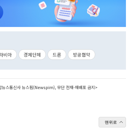
라비아
경제단체
드론
방공협약
뉴스통신사 뉴스핌(Newspim), 무단 전재-재배포 금지>
맨위로