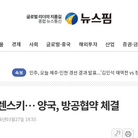
울
경제
사회
글로벌·중국
해외투자
산업
증권·
충북 주말 무더위 지속…청주·진천 35도, 곳곳 소나기
10월 보완수사권 폐지·공소청 출범…피해자들 '범죄 사각
민주, 오늘 제주·인천 경선 결과 발표...'김민석 재역전 vs
한상협, 업계 개인정보 보안 새판 짠다…'자율규제단체' 
속보
뉴욕증시, 고용 쇼크에 금리 인상 우려 후퇴…S&P500 
트럼프, 쿡 연준 이사 해임 재추진…"26일까지 의혹 소명"
유럽증시, 美 고용 예상 밖 부진에 연준 금리 인상 가능성 
젤렌스키… 양국, 방공협약 체결
미 연준 매파 기세 꺾이나…고용 감소에 9월 동결 전망 우
[종합] 이슬람 수니파 3국, '공동방위협정' 체결… 이스라
26년03월27일 19:55
트럼프, 백신·자폐증 행정명령 검토…"이르면 다음 주"
가
가
美 항소법원, 백악관 무도회장 공사 중단 명령…트럼프 제