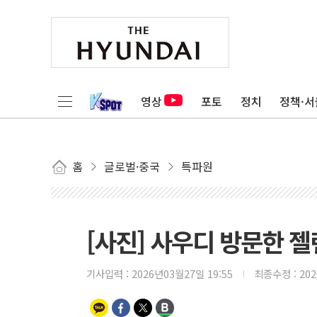
영상
포토
정치
정책·서
홈
글로벌·중국
특파원
[사진] 사우디 방문한 
기사입력 :
2026년03월27일 19:55
최종수정 :
20