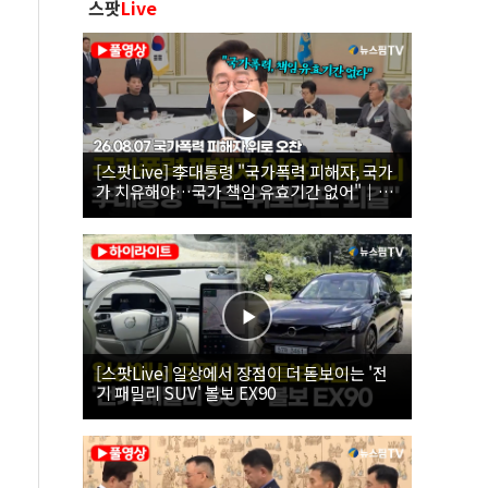
스팟
Live
[스팟Live] 李대통령 "국가폭력 피해자, 국가
가 치유해야…국가 책임 유효기간 없어"｜
26.08.07 국가폭력 피해자 위로 오찬
[스팟Live] 일상에서 장점이 더 돋보이는 '전
기 패밀리 SUV' 볼보 EX90