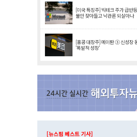
[미국 특징주] 빅테크 주가 급반등..
불안 잦아들고 낙관론 되살아나
[홍콩 대장주] 메이퇀 ③ 신성장
'폭발적 성장'
[뉴스핌 베스트 기사]