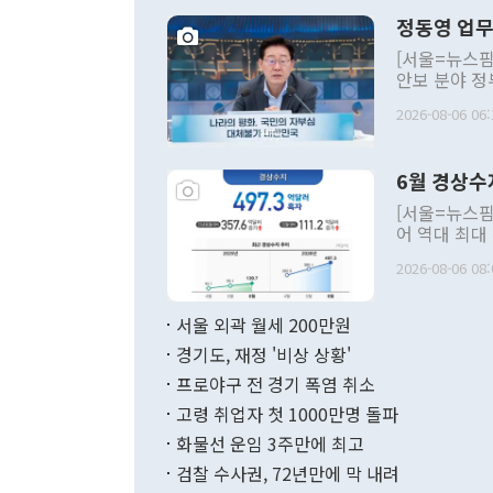
정동영 업무
[서울=뉴스핌
안보 분야 정
평화공존 발전
2026-08-06 06:
발언 중에는 
언한 것이 있
령은 공개적으
6월 경상수
주의적 희망에
관의 대북 정
[서울=뉴스핌
관 부처 장관
어 역대 최대
관의 무리한 
출 호조로 월
다. [정동영 통일부 장관이 지난달 23일 오후 서울 종로구 정부서울청사에
2026-08-06 08:
료=한국은행] 한국은행이 6일 발표한 '2026년 6월 국제수지(잠정)'에
서 취임 1주년 
면 지난 6월
부 장관 권한
1000만달러
서울 외곽 월세 200만원
발전 구상'을
이에 따라 올
적 갈등 해결
경기도, 재정 '비상 상황'
했다. 경상수
결과 혐오의 
9000만달러
프로야구 전 경기 폭염 취소
년간의 CVI
지 기준 상품
고령 취업자 첫 1000만명 돌파
무너졌다고도 
며 월간 기준
현실을 바꾸는
달러로 38.
화물선 운임 3주만에 최고
를 평화 체제
196.9% 급
검찰 수사권, 72년만에 막 내려
함께 4자 대
수출은 160