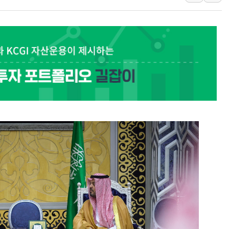
이란 핵심 원유 수출항 '하르그섬', 최근 1주일 이상 '올스
美 고용 쇼크에 엔화 장중 급등…시장은 "또 개입했나" 촉
[AI MY 뉴스] 뉴욕 반도체주 프리뷰...美 고용 쇼크에 반도
뉴욕증시 프리뷰, 美 고용 쇼크에 금리 인상 우려 후퇴…나
[종합] 美 7월 고용 2만3000명 감소 '쇼크'…9월 금리 인
[사진] 이슬람 수니파 3개국, 공동방위협정 체결
뉴욕증시 개장 전 특징주...아틀라시안·클라우드플레어
보훈부, 미 DPAA와 MOU… "6·25 미군 실종자 7359명
트럼프 "금리 내려야"…파월 때와 달리 워시엔 톤 낮춰