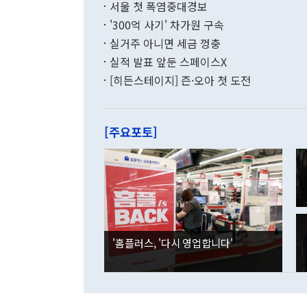
지만 이 대통
서울 첫 폭염중대경보
(18.6%) 
화공존 정책이
했다. 통관 기
'300억 사기' 차가원 구속
다"고 지적했
(16.4%)
투리가 잡혀 
실거주 아니면 세금 껑충
월(-10억9
쁜 상황이 초
증가와 유류할
실적 발표 앞둔 스페이스X
9·19 군사
기록했지만 
[히든스테이지] 즌·오아 첫 도전
"우리의 선의
로 전환됐다.
으로 약간의 의문
를 기록해 전
관은 업무보고
는 배당수입
주의에 근거한
줄면서 25억
[주요포토]
라며 "여러분
억1000만달
이 9월 러시
였던 올해 3
며 "정부 차
인의 해외투자
은 "그것은 
각각 증가했다
잘랐다. 정 
국인의 국내 
않았다는 점에
감소하며 전월
사합의 복원,
경신했다. 외
권이라는 지적
분기 말 만기
뒤 "여기 업
다. 내국인의
'홈플러스, '다시 영업합니다'
부의 한 소식
다. eoyn2@
를 거쳐 결정
련 부처 장관
하고 대통령의
한 문제"라고 지적했다. 이재명 대통령이