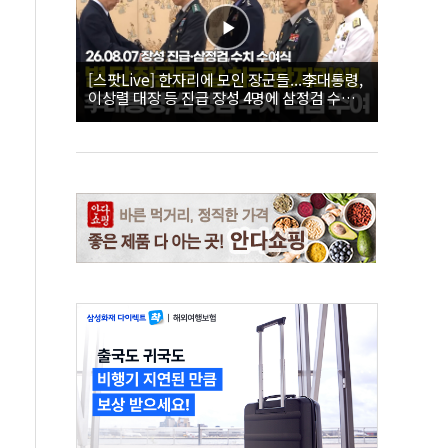
[스팟Live] 한자리에 모인 장군들...李대통령,
이상렬 대장 등 진급 장성 4명에 삼정검 수치
직접 수여｜26.08.07 장성 진급·삼정검 수치
수여식