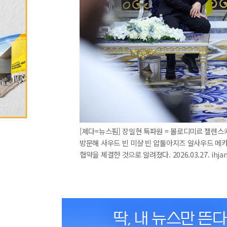
[제다=뉴스핌] 장일현 특파원 = 볼로디미르 젤렌스
방문해 사우드 빈 미샬 빈 압둘아지즈 알사우드 메카
협약을 체결한 것으로 알려졌다. 2026.03.27. ihja