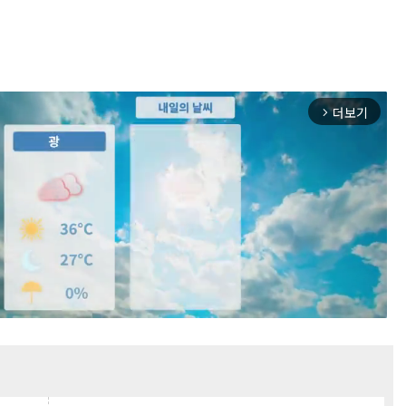
더보기
arrow_forward_ios
Mute