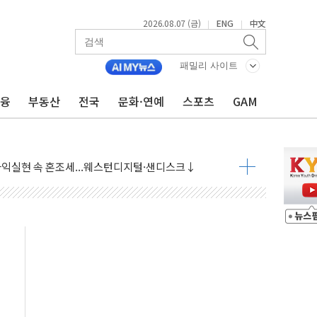
2026.08.07 (금)
ENG
中文
|
|
패밀리 사이트
재회…로봇·AI 데이터센터·모빌리티 구체화
금융
부동산
전국
문화·연예
스포츠
GAM
·아이온큐·도어대시↑ VS 샌디스크·피그마·앱러빈↓
 반대…상법·자본시장법 개정 논의"
 차익실현 속 혼조세...웨스턴디지털·샌디스크↓
에 긴급 안보 점검회의
호르무즈 재개방 기대에 강세
조까지, 상승...호실적 보고 기업 상승세 뚜렷
인 '사파리' 공격… 시민들 공포감 극대화 전략
' 임시 주총 기대감에 홀로 상한가…마진 잔액은 사상 최고
버리지 위험수위…숨은 차입이 더 큰 변수"
대응 1단계 진압 중
야, 경쟁상대 中과 비교해야"