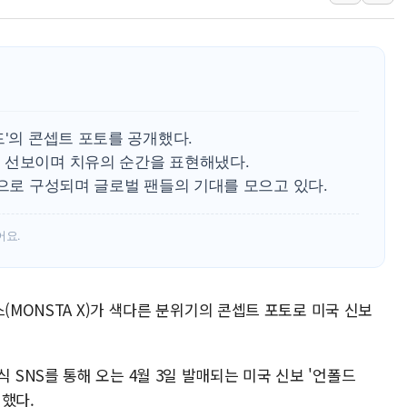
해군 1함대 창설 80주년…지역과 함께
[3보] 북, 원산서 동해로 단거리 탄도
우크라 드론 전술, 중남미 콜롬비아에
동해해경, 독도 해상서 부유물 감긴 
주한미군 "오산기지 누출, 백린 아닌 
드'의 콘셉트 포토를 공개했다.
구미 폐염산처리업체서 불 2시간30여
 선보이며 치유의 순간을 표현해냈다.
곡으로 구성되며 글로벌 팬들의 기대를 모으고 있다.
해군과 함께하는 '불금전파, 송정' 시
강원도 폭염특보 11일째…온열질환·가
어요.
(MONSTA X)가 색다른 분위기의 콘셉트 포토로 미국 신보
NS를 통해 오는 4월 3일 발매되는 미국 신보 '언폴드
개했다.