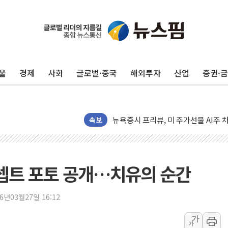
구광모, 내주 실리콘밸리서 젠슨 황 
울
경제
사회
글로벌·중국
해외투자
산업
증권·
뉴욕증시 개장 전 특징주...모더나
김정관 장관 "영업이익 N% 성과급
뉴욕증시 프리뷰, 미 주가선물 AI주
청와대, 북한 단거리 탄도미사일 발사
속보
금값 7주 만에 최고…美 고용 둔화·
[인도증시] 중동 긴장 완화에 실적 호
러, 1인칭시점 드론으로 우크라 민간
콘셉트 포토 공개…치유의 순간
[베트남 증시] 지수 하락 속 'DGC
'월가의 황제' 다이먼 "금융시장 레
26년03월27일 16:12
양주 섬유염색공장서 화재 1명 중상…
가
가
김정관 산업부 장관 "주 52시간 손봐