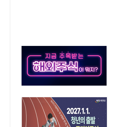
하는 '선봉'의 대민 봉사
미사일 1발 발사… 올해 10번째·42일 만 도발
 새 안보 위기… 반군·마약카르텔이 습득해 전투 활용
어선 구조
무해한 표면 부식 물질"
분만에 진화...외국인 노동자 숨져
즌2
축 피해 최소화 '총력 대응'