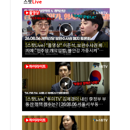
스팟
Live
[스팟Live] *풀영상* 이준석, 보완수사권 폐
지에 "민주당 개악입법, 불안감 가중시켜"｜
26.08.06 개혁신당 보완수사권 폐지 토론회
[스팟Live] '투미TV' 김제경이 내린 李정부 부
동산 정책 점수는? | 26.08.06 서울시 부동산
대토론회