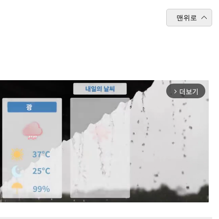
맨위로
더보기
arrow_forward_ios