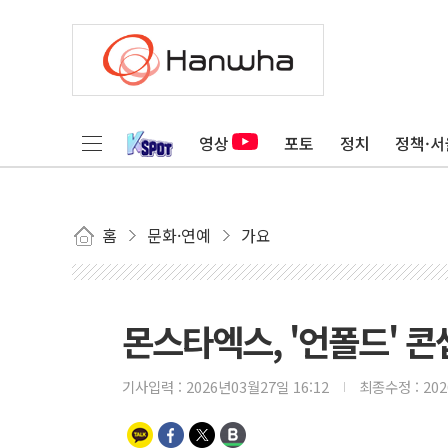
영상
포토
정치
정책·서
홈
문화·연예
가요
몬스타엑스, '언폴드' 
기사입력 :
2026년03월27일 16:12
최종수정 :
20