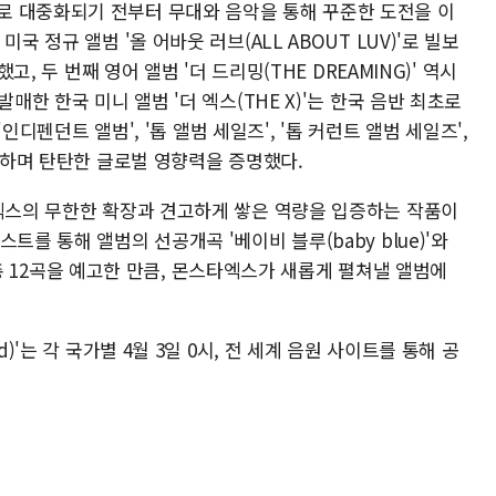
로 대중화되기 전부터 무대와 음악을 통해 꾸준한 도전을 이
국 정규 앨범 '올 어바웃 러브(ALL ABOUT LUV)'로 빌보
고, 두 번째 영어 앨범 '더 드리밍(THE DREAMING)' 역시
매한 한국 미니 앨범 '더 엑스(THE X)'는 한국 음반 최초로
'인디펜던트 앨범', '톱 앨범 세일즈', '톱 커런트 앨범 세일즈',
진입하며 탄탄한 글로벌 영향력을 증명했다.
타엑스의 무한한 확장과 견고하게 쌓은 역량을 입증하는 작품이
트를 통해 앨범의 선공개곡 '베이비 블루(baby blue)'와
함해 총 12곡을 예고한 만큼, 몬스타엑스가 새롭게 펼쳐낼 앨범에
)'는 각 국가별 4월 3일 0시, 전 세계 음원 사이트를 통해 공