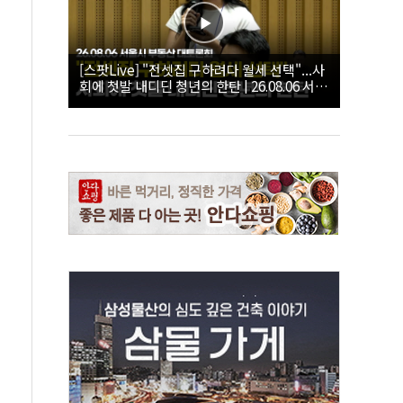
[스팟Live] "전셋집 구하려다 월세 선택"...사
회에 첫발 내디딘 청년의 한탄 | 26.08.06 서울
시 부동산 대토론회