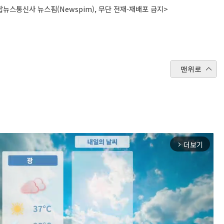
뉴스통신사 뉴스핌(Newspim), 무단 전재-재배포 금지>
맨위로
더보기
arrow_forward_ios