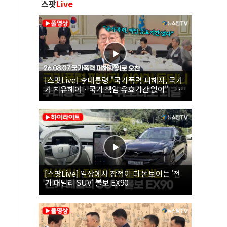
스팟
Live
[스팟Live] 李대통령 "국가폭력 피해자, 국가
가 치유해야…국가 책임 유효기간 없어"｜
26.08.07 국가폭력 피해자 위로 오찬
[스팟Live] 일상에서 장점이 더 돋보이는 '전
기 패밀리 SUV' 볼보 EX90