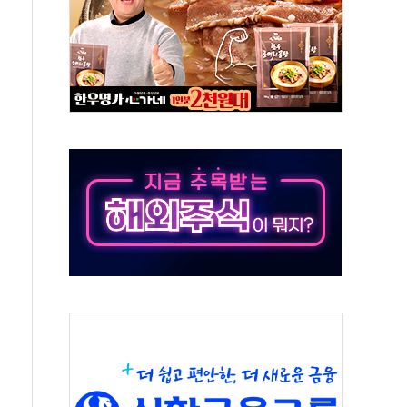
속도…"3분기 추가 방안 발표"
길·노량진·장위 서울 알짜 단지 주목
교 통합' 규탄 결의안 발의…이준석·한동훈 동참
노원구 어르신에 삼계탕 배식 봉사
0% 적용하니…재건축보다 재개발 사업성 개선↑
콘텐츠 '소셜아이어워드' 대상 수상
PG 투입 비중 37%…하반기 확대 추진"
금 사라진다, OK·애큐온·페퍼만 남아
만에 서울서 40도 넘어
범…에너지 유니콘기업 본격 육성