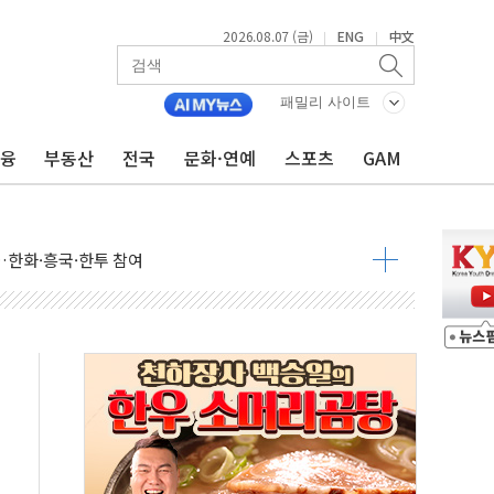
2026.08.07 (금)
ENG
中文
|
|
패밀리 사이트
금융
부동산
전국
문화·연예
스포츠
GAM
시 5년 내 9만가구 순증...이주 대란도 제한적
…한화·흥국·한투 참여
주 52시간제 개선해야…기술격차 확대 막아야"
약 타결…연봉 6.3% 인상
 등 8~9월 공연 라인업 공개
지 3개 보급단 '1등급 스마트 물류센터' 전환
 테라스 떨어져…SK에코플랜트 "전수 조사"
보 GAM - 맛보기편 (8/7)
다"...송영길·정청래·김민석, 호남 경선 앞두고 총력전