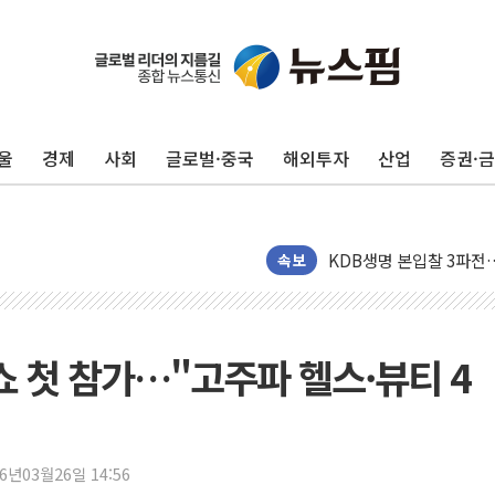
울
경제
사회
글로벌·중국
해외투자
산업
증권·
서울 재건축·재개발 정상화
[인사] 공정거래위원회
KDB생명 본입찰 3파전
속보
반도체공학회 "R&D직 
카카오, 2026년 임금협
현대카드, 박재범·실리카겔
쇼 첫 참가…"고주파 헬스·뷰티 4
[르포] 육군, 2031년까
송도 신축 아파트서 외벽
깊이가 다른 글로벌 투자 정
26년03월26일 14:56
"호남 없이 민주 당권 없