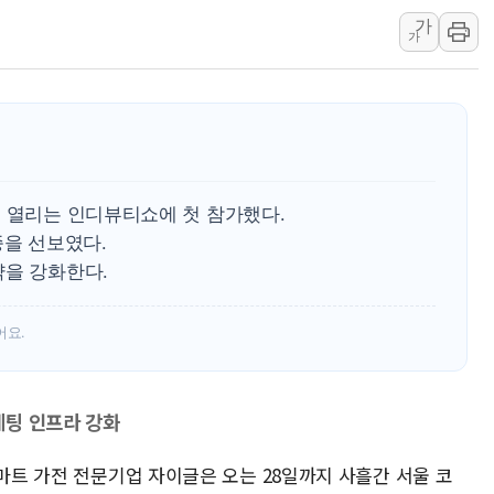
가
SK하이닉스, 주주환원 
가
'무순위' 기회 왔다…신
野 의원 42명, '사관학
IPARK현대산업개발, 
준공업지역 용적률 40
현대해상, 유튜브 양육 
서 열리는 인디뷰티쇼에 첫 참가했다.
[컨콜] 롯데케미칼, "L
종을 선보였다.
대형 저축은행 4%대 예
략을 강화한다.
서울 노원 40.2도…8년 
한전, 한전기술지주 출
어요.
케팅 인프라 강화
스마트 가전 전문기업 자이글은 오는 28일까지 사흘간 서울 코