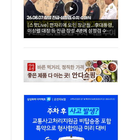
[스팟Live] 한자리에 모인 장군들...李대통령,
이상렬 대장 등 진급 장성 4명에 삼정검 수치
직접 수여｜26.08.07 장성 진급·삼정검 수치
수여식