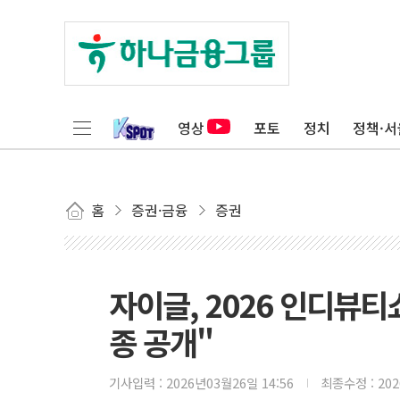
영상
포토
정치
정책·서
홈
증권·금융
증권
자이글, 2026 인디뷰티
종 공개"
기사입력 :
2026년03월26일 14:56
최종수정 :
20