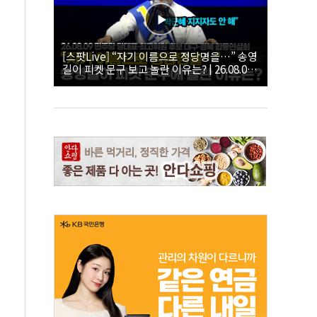
[스팟Live] “자기 이름으로 정당명을…” 송영
길이 피켓 문구 보고 놀란 이유는? | 26.08.09
더불어민주당 당대표·최고위원 후보 대구·경
북 합동연설회