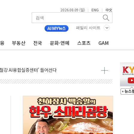
2026.08.09 (일)
ENG
中文
|
|
패밀리 사이트
금융
부동산
전국
문화·연예
스포츠
GAM
.'두천~하당'·'올미골교' 차량 통행 선제 제한
부 작업 중 근로자 1명 숨져
철강 AI융합실증센터' 들어선다
대 숨진 채 발견...경찰, 조사 중
.48%p 차 선두 유지...金 46.01% vs 鄭 44.53%
기 당선...합산득표율 68.63%
해 10대 구속…범행 후 반려견도 죽여
 정청래에 승리…金 48.54% vs 鄭 44.40%
경선 결과...김민석 48.54% 정청래 44.40%
발표...김민석 47.37% 정청래 45.71% 송영길 6.92%
발표...정청래 47.82% 김민석 46.35% 송영길 5.83%