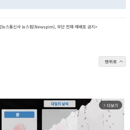
뉴스통신사 뉴스핌(Newspim), 무단 전재-재배포 금지>
맨위로
더보기
arrow_forward_ios