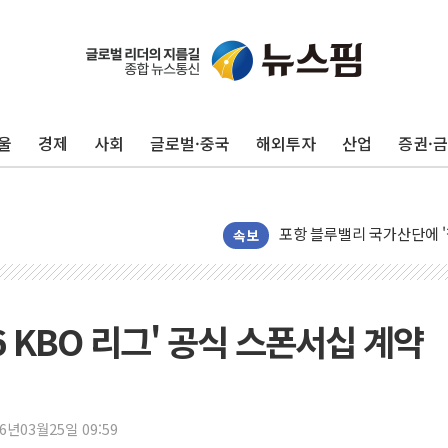
울
경제
사회
글로벌·중국
해외투자
산업
증권·
125mm 폭우 쏟아진 울진..
평택 진위면 공장서 탱크 내
포항 블루밸리 국가산단에 '
상주 낙동강 선착장 하류서 50
속보
[종합] 김민석, 정청래에 누적 1
민주당 경북도당위원장에 오중
인천서 말다툼 중 어머니 살
26 KBO 리그' 공식 스폰서십 계약
김민석, 강원·대구·경북 경선서
[속보] 민주, 강원·대구·경북 
[속보] 민주, 경북 경선 결과 
26년03월25일 09:59
[속보] 민주, 대구 경선 결과 