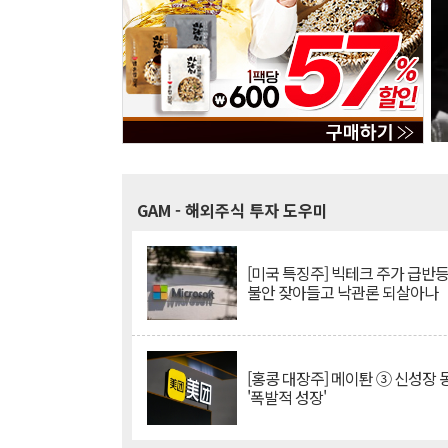
GAM
- 해외주식 투자 도우미
[미국 특징주] 빅테크 주가 급반등..
불안 잦아들고 낙관론 되살아나
[홍콩 대장주] 메이퇀 ③ 신성장
'폭발적 성장'