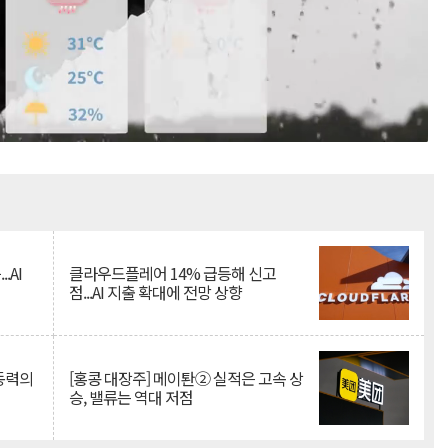
Mute
.AI
클라우드플레어 14% 급등해 신고
점...AI 지출 확대에 전망 상향
 동력의
[홍콩 대장주] 메이퇀② 실적은 고속 상
승, 밸류는 역대 저점