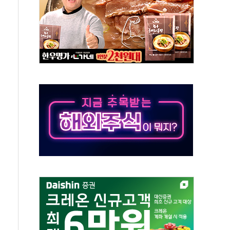
발표...김민석 50.30% 정청래 41.94% 송영길 7.76%
객 400명 맞이…"마음 잇는 시간 되길"
 지급 확정되나…재상고 앞두고 막판 셈법
'행복상자' 전달
극기 거꾸로' 논란…이틀만에 철거
 예술·체육요원 최대 33% 감축
 역대 최대폭 감소한 9.4%↓…유통업계 양극화 심화
 특사'로 콜롬비아 대통령 취임식 참석
시간당 30mm 강한 비...호우 피해 없어