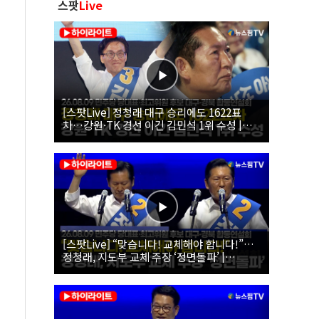
스팟
Live
[스팟Live] 정청래 대구 승리에도 1622표
차…강원·TK 경선 이긴 김민석 1위 수성 |
26.08.09 더불어민주당 당대표·최고위원 후
보 대구·경북 합동연설회
[스팟Live] “맞습니다! 교체해야 합니다!”…
정청래, 지도부 교체 주장 ‘정면돌파’ |
26.08.09 더불어민주당 당대표·최고위원 후
보 대구·경북 합동연설회