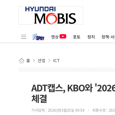
영상
포토
정치
정책·서
홈
산업
ICT
ADT캡스, KBO와 '20
체결
기사입력 :
2026년03월25일 09:59
최종수정 :
20