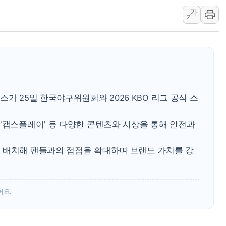
가
[속보] 민주, 강원 경선 결과 
가
정재헌 CEO, SKT 장기고
최태원, 노소영에 9440억
하나금융, 명동 소상공인에 
인천시 광복절 현수막 '태
병무청, 보충역 전면 손질…
가 25일 한국야구위원회와 2026 KBO 리그 공식 스
홈플러스發 대형마트 판매,
윤준병·이해민 의원, '정부
'캡스플레이' 등 다양한 콘텐츠와 시상을 통해 안전과
'호우·산사태 주의보' 울진 
 배치해 팬들과의 접점을 확대하며 브랜드 가치를 강
어요.