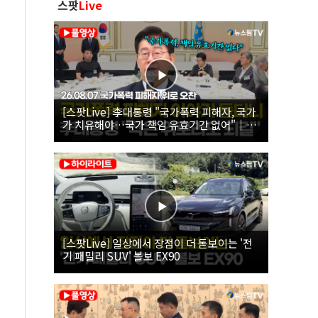
스팟
Live
[스팟Live] 李대통령 "국가폭력 피해자, 국가
가 치유해야…국가 책임 유효기간 없어"｜
26.08.07 국가폭력 피해자 위로 오찬
[스팟Live] 일상에서 장점이 더 돋보이는 '전
기 패밀리 SUV' 볼보 EX90