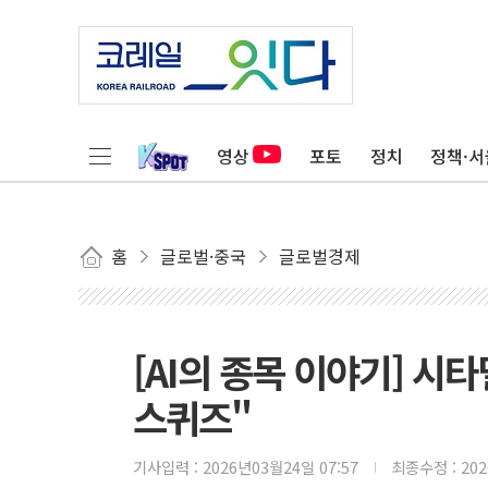
영상
포토
정치
정책·서
홈
글로벌·중국
글로벌경제
[AI의 종목 이야기] 시
스퀴즈"
기사입력 :
2026년03월24일 07:57
최종수정 :
20