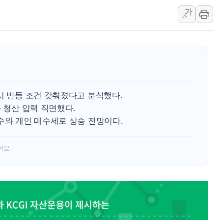
가
특정 정치인 측근 포항시 정책특보 내정설...포
가
李 "해남 태양광, 대한민국 다음 100년 밑거
李 대통령, '6시간 마라톤 부동산 2차 회의'
트럼프, 中 겨냥 폴리실리콘 관세 15% 부과
[사진] 빈살만과 에르도안의 만남
이란와이어 "이란 최고지도자 위독…곧 사망
시 반등 조건 갖춰졌다고 분석했다.
남동발전, 해남군에 국내 최대 규모 400MW 
가 청산 압력 직면했다.
[인도증시] 중동 불안 속 유가 상승에 소폭 하락
수와 개인 매수세로 상승 전망이다.
어요.