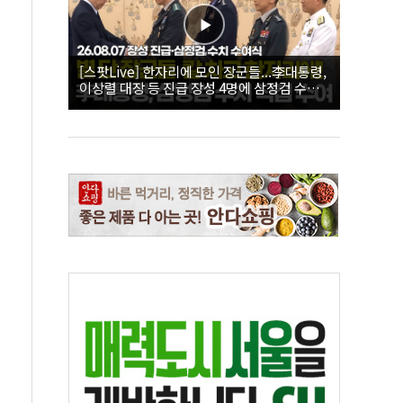
[스팟Live] 한자리에 모인 장군들...李대통령,
이상렬 대장 등 진급 장성 4명에 삼정검 수치
직접 수여｜26.08.07 장성 진급·삼정검 수치
수여식