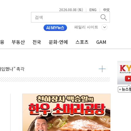
2026.08.08 (토)
ENG
中文
|
|
패밀리 사이트
체결… 이스라엘·이란 위협에 맞설 자체 억지력 강화
금융
부동산
전국
문화·연예
스포츠
GAM
 다음 주"
령…트럼프 제동
 이상 '올스톱'… 美 해상봉쇄 영향
개입했나" 촉각
용 쇼크에 반도체주 '활짝'
우려 후퇴…나스닥 선물 1%대 상승
…9월 금리 인상 기대 후퇴
체결
라우드플레어·태양광주↑ VS 트레이드데스크·웬디스↓
종자 7359명 끝까지 찾겠다"
 톤 낮춰