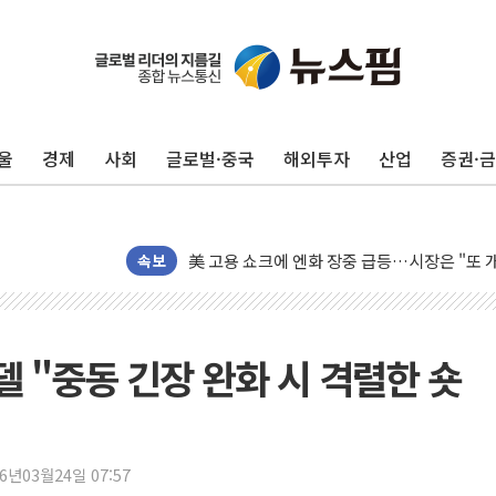
[종합] 이슬람 수니파 3국, '공동방위협정' 
울
경제
사회
글로벌·중국
해외투자
산업
증권·
트럼프, 백신·자폐증 행정명령 검토…"이르면
美 항소법원, 백악관 무도회장 공사 중단 명
이란 핵심 원유 수출항 '하르그섬', 최근 1주일
美 고용 쇼크에 엔화 장중 급등…시장은 "또 
속보
[AI MY 뉴스] 뉴욕 반도체주 프리뷰...美 고
뉴욕증시 프리뷰, 美 고용 쇼크에 금리 인상 
[종합] 美 7월 고용 2만3000명 감소 '쇼크'
타델 "중동 긴장 완화 시 격렬한 숏
[사진] 이슬람 수니파 3개국, 공동방위협정 
뉴욕증시 개장 전 특징주...아틀라시안·클
보훈부, 미 DPAA와 MOU… "6·25 미군 실
26년03월24일 07:57
트럼프 "금리 내려야"…파월 때와 달리 워시엔