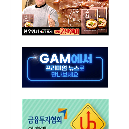
항시 '시끌'
름…수도권 집중 완화 전환점"
 주재… "전폭적 공급 확대·속도전 총력"
…美 태양광주 급등
해도 놀랍지 않아"
태양광 착공…여의도 1.6배 규모
...금융주 낙폭 커