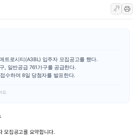
가
장동혁, 李 대통령에 "결혼
가
정부, 독도 조사활동 日 항
김성회, 국민의힘에 "청년
서울 38도 폭염에 온열질환
[부고] 이승영(한림제약 이
전남광주 남구 한 아파트 
트로시티(A3BL) 입주자 모집공고를 했다.
지역 일자리·생활인구 늘린 
가구, 일반공급 761가구를 공급한다.
'상품권 사면 대출 가능'
일 접수하며 8일 당첨자를 발표한다.
SK하이닉스, 생산·사무직
어요.
구
주자 모집공고를 요약합니다.