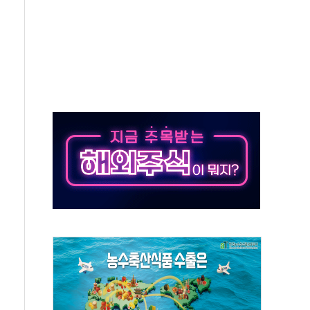
 페널티 만든 건 이 정권…신생아 특례 대출까지 줄여"
의에 "수용할 수 없다" 반박
 결혼까지 정쟁 소재 삼아…청년 삶 가로막는 걸림돌"
 사망자 2명…올해 하루 환자 최다
사)씨 모친상
난간 붕괴…인명피해 없어
주역 찾는다...중기부, 장관 표창 후보자 모집
 신종 보이스피싱 기승…금감원 소비자경보
 아우른 통합노조 설립 추진