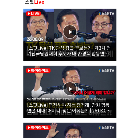
스팟
Live
[스팟Live] TK 당심 잡을 후보는?…제3차 정
기전국당원대회 후보자 대구·경북 합동연설
회 생중계 | 26.08.09
[스팟Live] 역전해야 하는 정청래, 강원 합동
연설 내내 ‘어머니’ 찾은 이유는?! | 26.08.09
더불어민주당 당대표·최고위원 후보 강원 합
동연설회