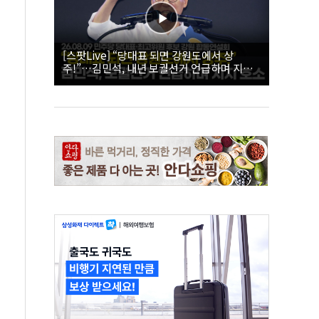
[스팟Live] “당대표 되면 강원도에서 상
주!”…김민석, 내년 보궐선거 언급하며 지지
호소 | 26.08.09 더불어민주당 당대표·최고위
원 후보 강원 합동연설회