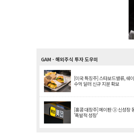
GAM
- 해외주식 투자 도우미
[미국 특징주] 스타보드밸류, 쉐
수억 달러 신규 지분 확보
[홍콩 대장주] 메이퇀 ③ 신성장
'폭발적 성장'