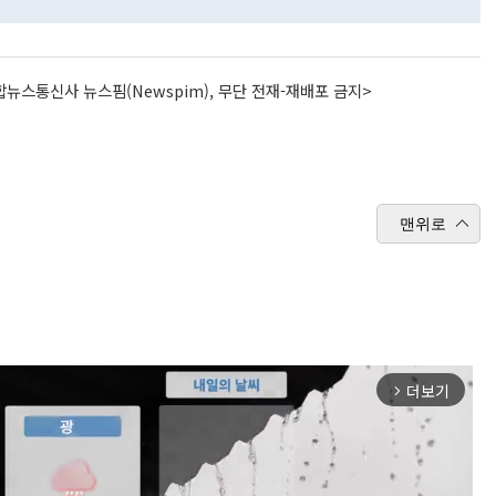
뉴스통신사 뉴스핌(Newspim), 무단 전재-재배포 금지>
맨위로
더보기
arrow_forward_ios