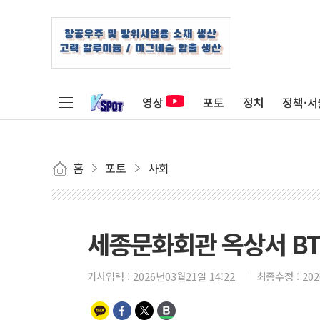
영상
포토
정치
정책·서
홈
포토
사회
세종문화회관 옥상서 BT
기사입력 :
2026년03월21일 14:22
최종수정 :
20