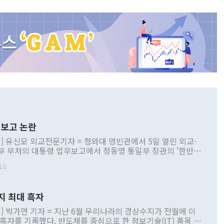
보고 논란
] 유신모 외교전문기자 = 청와대 영빈관에서 5일 열린 외교·
부 부처의 대통령 업무보고에서 정동영 통일부 장관의 '한반도
 구상'과 업무보고 발언이 논란을 빚고 있다. 이날 정 장관의
10
정부 내 조율을 거치지 않은 사안을 정책으로 추진하겠다고 공
는가 하면 사실 관계에 맞지 않은 설명도 있었다. 이재명 대통
로 신중을 기해 달라고 경고했고, 조현 외교부 장관은 '이상
지 최대 흑자
 근거한 비현실적 구상'이라는 비판을 내놨다. 그동안 정 장
책 관련 발언이 물의를 빚은 적은 여러 번 있지만 대통령과 유
] 박가연 기자 = 지난 6월 우리나라의 경상수지가 전월에 이
이 공개적으로 부정적 입장을 표명한 것은 이례적이다. 정 장
 흑자를 기록했다. 반도체를 중심으로 한 정보기술(IT) 품목 수