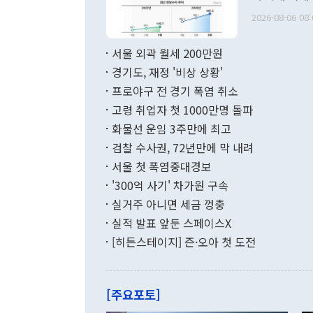
관의 무리한 
출 호조로 월
다. [정동영 통일부 장관이 지난달 23일 오후 서울 종로구 정부서울청사에
2026-08-06 08:
료=한국은행] 한국은행이 6일 발표한 '2026년 6월 국제수지(잠정)'에
서 취임 1주년 
면 지난 6월
부 장관 권한
1000만달러
서울 외곽 월세 200만원
발전 구상'을
이에 따라 올
적 갈등 해결
경기도, 재정 '비상 상황'
했다. 경상수
결과 혐오의 
9000만달러
프로야구 전 경기 폭염 취소
년간의 CVI
지 기준 상품
고령 취업자 첫 1000만명 돌파
무너졌다고도 
며 월간 기준
현실을 바꾸는
달러로 38.
화물선 운임 3주만에 최고
를 평화 체제
196.9% 급
검찰 수사권, 72년만에 막 내려
함께 4자 대
수출은 160
지만 이 대통
서울 첫 폭염중대경보
(18.6%) 
화공존 정책이
했다. 통관 기
'300억 사기' 차가원 구속
다"고 지적했
(16.4%)
투리가 잡혀 
실거주 아니면 세금 껑충
월(-10억9
쁜 상황이 초
증가와 유류할
실적 발표 앞둔 스페이스X
9·19 군사
기록했지만 
[히든스테이지] 즌·오아 첫 도전
"우리의 선의
로 전환됐다.
으로 약간의 의문
를 기록해 전
관은 업무보고
는 배당수입
주의에 근거한
줄면서 25억
[주요포토]
라며 "여러분
억1000만달
이 9월 러시