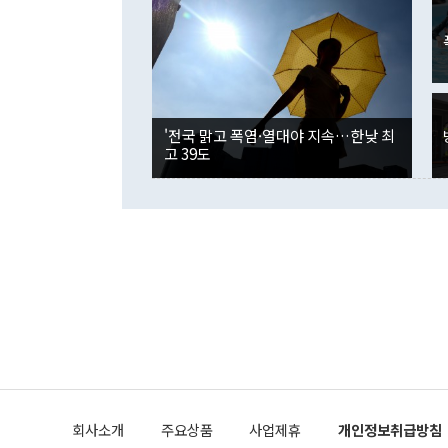
였던 올해 3
며 "정부 차
인의 해외투자
은 "그것은 
각각 증가했다
잘랐다. 정 
국인의 국내 
않았다는 점에
감소하며 전월
사합의 복원,
경신했다. 외
권이라는 지적
분기 말 만기
뒤 "여기 업
다. 내국인의
'전국 맑고 폭염·열대야 지속…한낮 최
부의 한 소식
다. eoyn2@
고 39도
를 거쳐 결정
련 부처 장관
하고 대통령의
한 문제"라고 지적했다. 이재명 대통령이
외교 국방 등
2026.08.05 ◆시대착오적 접근, 대북 인식 오류 더욱 문제인 것은 정 장관
의 이같은 주
실과 다른 인
격히 변화하고
못하고 있다는
되뇌는 것은 
법을 호도하고
이나 미국은 
금까지의 북핵
회사소개
주요상품
사업제휴
개인정보취급방침
공하는 방식으