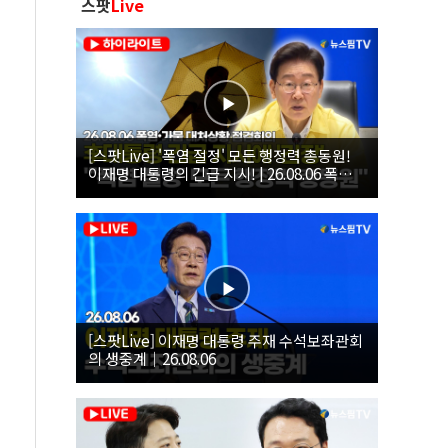
스팟
Live
[스팟Live] '폭염 절정' 모든 행정력 총동원!
이재명 대통령의 긴급 지시! | 26.08.06 폭염•
가뭄 대처상황 점검회의
[스팟Live] 이재명 대통령 주재 수석보좌관회
의 생중계｜26.08.06