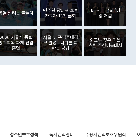
월(369억9000만달러)을 넘어선 것이다. 직접투자에서는 내국
원에서 (참석을) 검토하고 있다"고 발언한 데 대해서도 조 장관
가 80억1000만달러, 외국인의 국내투자가 46억3000만달러
외교부의 몫"이라며 "아직 거기까지 진도가 나가지 않았다"고
민주당 당대표 후보
비 오는 날의 '비
. 증권투자에서는 외국인의 국내 주식 매도세가 이어졌다. 외
폭염 날리는 물놀이
자 2차 TV토론회
광'처럼
장관이 이날 소개한 대북 구상과 설명은 정부 내 조율을 거치지
주식 투자는 차익실현 매도 등의 영향으로 316억1000만달러
서 문제가 있다. 특히 주적 표현 대체와 국호 사용, 9·19 군
(-310억5000만달러)에 이어 역대 최대 순매도 기록을 다시
 4자회담 추진 등은 통일부 장관이 결정할 사안이 아니어서 월
국인의 국내 채권투자는 세계국채지수(WGBI) 자금 유입에도
이 나오고 있다. 이 대통령은 정 장관의 업무보고를 듣고 난
도래 영향으로 증가 폭이 줄어든 52억9000만달러를 기록했
2026 서울시 통합
서울 첫 폭염중대경
무보고에 발표했다고 승인난 건 아니다"라고 재차 확인했다. 정
외교부 찾은 미셸
 해외 증권투자는 주식을 중심으로 35억6000만달러 증가했
방위회의 화재 진압
보 발령...더위를 피
스틸 주한미국대사
통은 "정 장관의 발언 내용은 대부분 국가안전보장회의(NSC)
newspim.com
훈련
하는 방법
된 사안이 아닌 정 장관의 개인적 생각에 가깝다"며 "안보 관
이 정부의 공식 정책이 아닌 사안을 추진하겠다고 업무보고를
 면전에서 '국군통수권자가 나서야 한다'고 주장한 것은 심각
 5일 청와대 영빈관에서 열린 통일
 외교 안보 부처 업무보고에서 발언하고 있다. [사진=청와대]
장이 현 시점에서 이미 참고가 될 수 없는 과거의 경험 또는 사
식에 기반하고 있다는 것이다. 정 장관이 주장하는 구상은 급
 있는 북한의 전략과 한반도 및 국제 정세를 전혀 반영하지
 비판이 제기되고 있다. 정 장관이 "흘러간 선(先)비핵화만
현실을 바꾸지 못한다"고 언급한 것은 지금까지의 대북 접근
 있다. 북핵 위기 발발 이후 지금까지 모든 핵 협상에서 한국
북한에 선비핵화를 공식적으로 요구한 적이 없기 때문이다. 지
 협상은 북한의 비핵화 조치에 한·미가 상응하는 대가를 제
로 이뤄졌다. 1994년 북·미 제네바 기본합의는 핵시설 동결
청소년보호정책
독자권익센터
수용자권익보호위원회