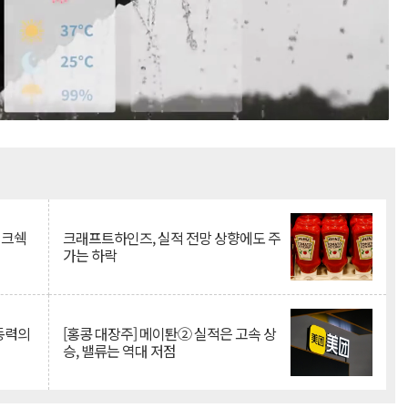
Mute
이크쉑
크래프트하인즈, 실적 전망 상향에도 주
가는 하락
 동력의
[홍콩 대장주] 메이퇀② 실적은 고속 상
승, 밸류는 역대 저점