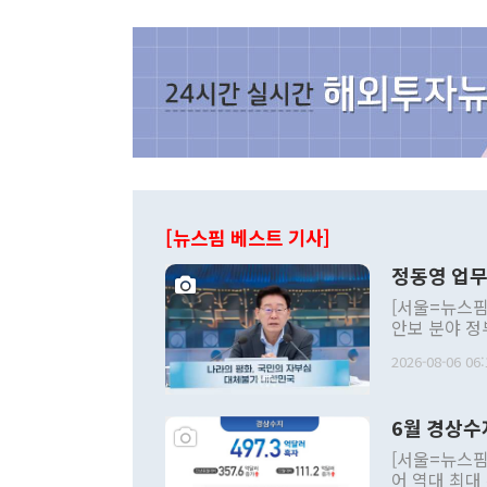
[뉴스핌 베스트 기사]
정동영 업무
[서울=뉴스핌
안보 분야 정
평화공존 발전
2026-08-06 06:
발언 중에는 
언한 것이 있
령은 공개적으
6월 경상수
주의적 희망에
관의 대북 정
[서울=뉴스핌
관 부처 장관
어 역대 최대