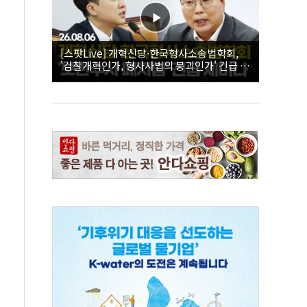
[스팟Live] 개혁신당·한국형사소송법학회,
'검찰개혁인가, 형사사법의 붕괴인가' 긴급 세
미나｜26.08.06