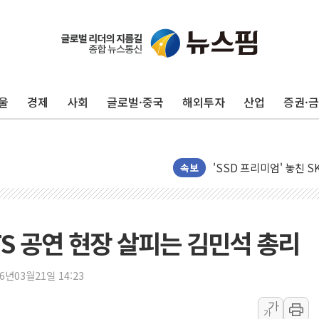
울
경제
사회
글로벌·중국
해외투자
산업
증권·
[뉴스핌 이 시각 PICK]
LG전자, IFA 2026서 '
'SSD 프리미엄' 놓친 
속보
제이씨케미칼, 상반기 영
李대통령 "기후재난 뉴노
오세훈 "서민 전·월세 
S 공연 현장 살피는 김민석 총리
보훈부 "노태우 참배 계
온코닉테라퓨틱스 '자큐보
26년03월21일 14:23
오세훈 '여론조사 대납'
가
가
현대百 지주체제 '마지막