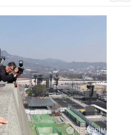
'檢 합수본 참여' 여부 
中 '항생제 개구리' 파장
'엔화 방어 공조'라는 이
청와대 "조희대 대법원장
서울 최고 기온 39도 기
폭염 이어지는 서울... 3
李대통령 "40도 폭염,
법무법인 YK, 교정위
컴투스, 8일부터 서머너
제주항공, 하반기 객실