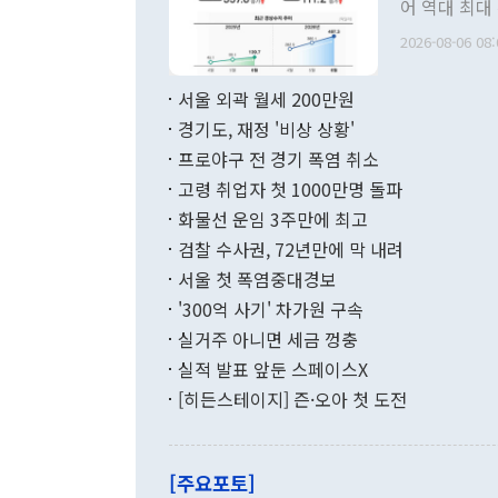
어 역대 최대
관의 무리한 
출 호조로 월
다. [정동영 통일부 장관이 지난달 23일 오후 서울 종로구 정부서울청사에
2026-08-06 08:
료=한국은행] 한국은행이 6일 발표한 '2026년 6월 국제수지(잠정)'에
서 취임 1주년 
면 지난 6월
부 장관 권한
1000만달러
서울 외곽 월세 200만원
발전 구상'을
이에 따라 올
적 갈등 해결
경기도, 재정 '비상 상황'
했다. 경상수
결과 혐오의 
9000만달러
프로야구 전 경기 폭염 취소
년간의 CVI
지 기준 상품
고령 취업자 첫 1000만명 돌파
무너졌다고도 
며 월간 기준
현실을 바꾸는
달러로 38.
화물선 운임 3주만에 최고
를 평화 체제
196.9% 급
검찰 수사권, 72년만에 막 내려
함께 4자 대
수출은 160
지만 이 대통
서울 첫 폭염중대경보
(18.6%) 
화공존 정책이
했다. 통관 기
'300억 사기' 차가원 구속
다"고 지적했
(16.4%)
투리가 잡혀 
실거주 아니면 세금 껑충
월(-10억9
쁜 상황이 초
증가와 유류할
실적 발표 앞둔 스페이스X
9·19 군사
기록했지만 
[히든스테이지] 즌·오아 첫 도전
"우리의 선의
로 전환됐다.
으로 약간의 의문
를 기록해 전
관은 업무보고
는 배당수입
주의에 근거한
줄면서 25억
[주요포토]
라며 "여러분
억1000만달