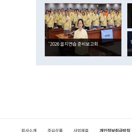
이 9월 러시
였던 올해 3
며 "정부 차
인의 해외투자
은 "그것은 
각각 증가했다
잘랐다. 정 
국인의 국내 
않았다는 점에
감소하며 전월
사합의 복원,
경신했다. 외
권이라는 지적
분기 말 만기
뒤 "여기 업
다. 내국인의
'2026 을지연습 준비보고회
부의 한 소식
다. eoyn2@
를 거쳐 결정
련 부처 장관
하고 대통령의
한 문제"라고 지적했다. 이재명 대통령이
외교 국방 등
2026.08.05 ◆시대착오적 접근, 대북 인식 오류 더욱 문제인 것은 정 장관
의 이같은 주
실과 다른 인
격히 변화하고
못하고 있다는
되뇌는 것은 
법을 호도하고
이나 미국은 
금까지의 북핵
회사소개
주요상품
사업제휴
개인정보취급방침
공하는 방식으