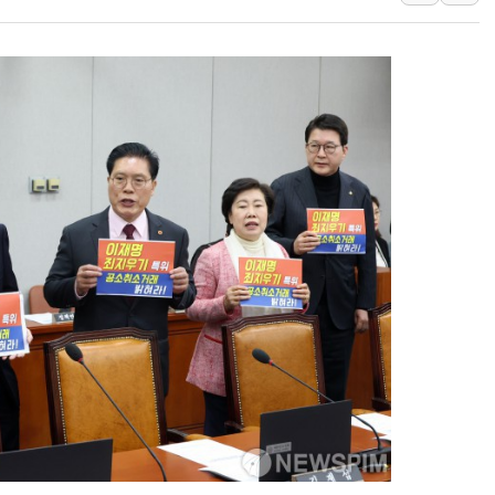
[베트남 증시] 지수 하락 속 'DGC
'월가의 황제' 다이먼 "금융시장 레
양주 섬유염색공장서 화재 1명 중상…
김정관 산업부 장관 "주 52시간 손봐
해군 1함대 창설 80주년…지역과 함께
[3보] 북, 원산서 동해로 단거리 탄도
우크라 드론 전술, 중남미 콜롬비아에
동해해경, 독도 해상서 부유물 감긴 
주한미군 "오산기지 누출, 백린 아닌 
구미 폐염산처리업체서 불 2시간30여