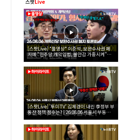
스팟
Live
[스팟Live] *풀영상* 이준석, 보완수사권 폐
지에 "민주당 개악입법, 불안감 가중시켜"｜
26.08.06 개혁신당 보완수사권 폐지 토론회
[스팟Live] '투미TV' 김제경이 내린 李정부 부
동산 정책 점수는? | 26.08.06 서울시 부동산
대토론회