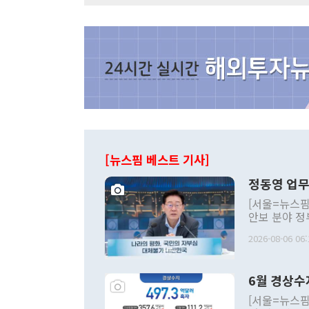
[뉴스핌 베스트 기사]
정동영 업무
[서울=뉴스핌
안보 분야 정
평화공존 발전
2026-08-06 06:
발언 중에는 
언한 것이 있
령은 공개적으
6월 경상수
주의적 희망에
관의 대북 정
[서울=뉴스핌
관 부처 장관