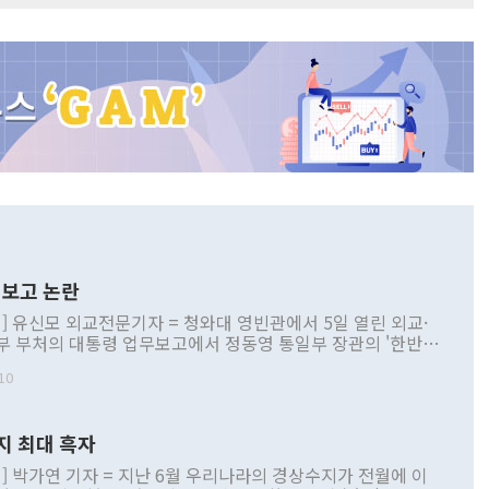
보고 논란
] 유신모 외교전문기자 = 청와대 영빈관에서 5일 열린 외교·
부 부처의 대통령 업무보고에서 정동영 통일부 장관의 '한반도
 구상'과 업무보고 발언이 논란을 빚고 있다. 이날 정 장관의
10
정부 내 조율을 거치지 않은 사안을 정책으로 추진하겠다고 공
는가 하면 사실 관계에 맞지 않은 설명도 있었다. 이재명 대통
로 신중을 기해 달라고 경고했고, 조현 외교부 장관은 '이상
지 최대 흑자
 근거한 비현실적 구상'이라는 비판을 내놨다. 그동안 정 장
책 관련 발언이 물의를 빚은 적은 여러 번 있지만 대통령과 유
] 박가연 기자 = 지난 6월 우리나라의 경상수지가 전월에 이
이 공개적으로 부정적 입장을 표명한 것은 이례적이다. 정 장