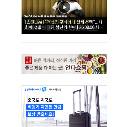
[스팟Live] "전셋집 구하려다 월세 선택"...사
회에 첫발 내디딘 청년의 한탄 | 26.08.06 서울
시 부동산 대토론회