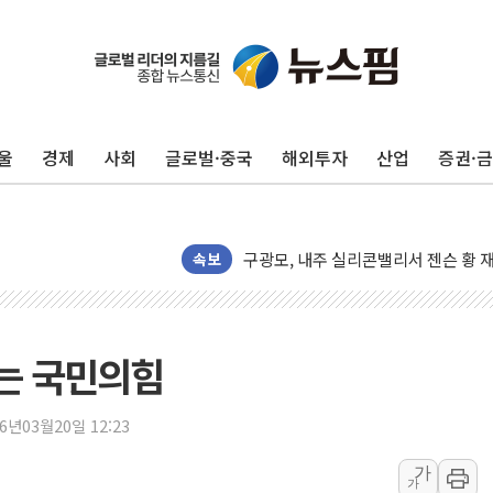
울
경제
사회
글로벌·중국
해외투자
산업
증권·
유럽증시, 견조한 실적 소화하며 대부분
리투아니아 국방 "러, 우크라 드론으로
구광모, 내주 실리콘밸리서 젠슨 황 
속보
뉴욕증시 개장 전 특징주...모더나
김정관 장관 "영업이익 N% 성과급
뉴욕증시 프리뷰, 미 주가선물 AI주
는 국민의힘
청와대, 북한 단거리 탄도미사일 발사
금값 7주 만에 최고…美 고용 둔화·
26년03월20일 12:23
[인도증시] 중동 긴장 완화에 실적 호
러, 1인칭시점 드론으로 우크라 민간
가
가