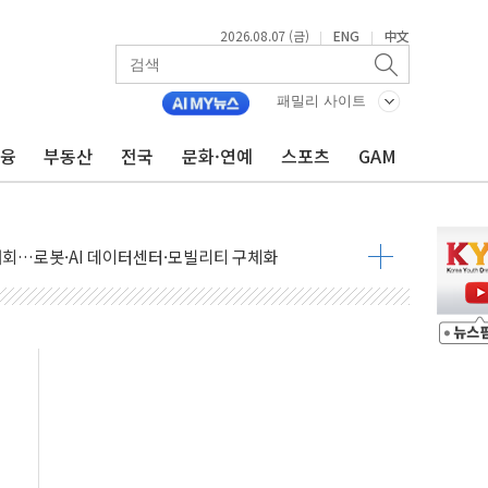
2026.08.07 (금)
ENG
中文
|
|
패밀리 사이트
금융
부동산
전국
문화·연예
스포츠
GAM
 상승… "2분기 기업 순이익 21% 증가" 전망
 나토 회원국 공격 검토… 거짓 깃발 작전"
재회…로봇·AI 데이터센터·모빌리티 구체화
·아이온큐·도어대시↑ VS 샌디스크·피그마·앱러빈↓
 반대…상법·자본시장법 개정 논의"
 차익실현 속 혼조세...웨스턴디지털·샌디스크↓
에 긴급 안보 점검회의
호르무즈 재개방 기대에 강세
조까지, 상승...호실적 보고 기업 상승세 뚜렷
인 '사파리' 공격… 시민들 공포감 극대화 전략