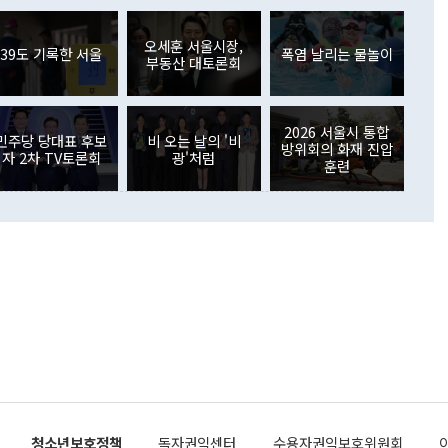
아 블라디보스토크에서 열리는 '동방경제포럼(EEF)'을 언급하
월(369억9000만달러)을 넘어선 것이다. 직접투자에서는 내국
원에서 (참석을) 검토하고 있다"고 발언한 데 대해서도 조 장관
가 80억1000만달러, 외국인의 국내투자가 46억3000만달러
외교부의 몫"이라며 "아직 거기까지 진도가 나가지 않았다"고
오세훈 서울시장,
. 증권투자에서는 외국인의 국내 주식 매도세가 이어졌다. 외
39도 기록한 서울
폭염 날리는 물놀이
부동산 대토론회
장관이 이날 소개한 대북 구상과 설명은 정부 내 조율을 거치지
주식 투자는 차익실현 매도 등의 영향으로 316억1000만달러
서 문제가 있다. 특히 주적 표현 대체와 국호 사용, 9·19 군
(-310억5000만달러)에 이어 역대 최대 순매도 기록을 다시
 4자회담 추진 등은 통일부 장관이 결정할 사안이 아니어서 월
국인의 국내 채권투자는 세계국채지수(WGBI) 자금 유입에도
이 나오고 있다. 이 대통령은 정 장관의 업무보고를 듣고 난
도래 영향으로 증가 폭이 줄어든 52억9000만달러를 기록했
2026 서울시 통합
무보고에 발표했다고 승인난 건 아니다"라고 재차 확인했다. 정
민주당 당대표 후보
비 오는 날의 '비
 해외 증권투자는 주식을 중심으로 35억6000만달러 증가했
방위회의 화재 진압
자 2차 TV토론회
광'처럼
통은 "정 장관의 발언 내용은 대부분 국가안전보장회의(NSC)
newspim.com
훈련
된 사안이 아닌 정 장관의 개인적 생각에 가깝다"며 "안보 관
이 정부의 공식 정책이 아닌 사안을 추진하겠다고 업무보고를
 면전에서 '국군통수권자가 나서야 한다'고 주장한 것은 심각
 5일 청와대 영빈관에서 열린 통일
 외교 안보 부처 업무보고에서 발언하고 있다. [사진=청와대]
장이 현 시점에서 이미 참고가 될 수 없는 과거의 경험 또는 사
식에 기반하고 있다는 것이다. 정 장관이 주장하는 구상은 급
 있는 북한의 전략과 한반도 및 국제 정세를 전혀 반영하지
 비판이 제기되고 있다. 정 장관이 "흘러간 선(先)비핵화만
현실을 바꾸지 못한다"고 언급한 것은 지금까지의 대북 접근
 있다. 북핵 위기 발발 이후 지금까지 모든 핵 협상에서 한국
북한에 선비핵화를 공식적으로 요구한 적이 없기 때문이다. 지
 협상은 북한의 비핵화 조치에 한·미가 상응하는 대가를 제
로 이뤄졌다. 1994년 북·미 제네바 기본합의는 핵시설 동결
청소년보호정책
독자권익센터
수용자권익보호위원회