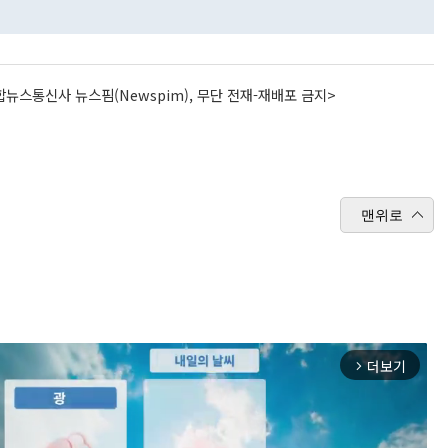
뉴스통신사 뉴스핌(Newspim), 무단 전재-재배포 금지>
맨위로
더보기
arrow_forward_ios