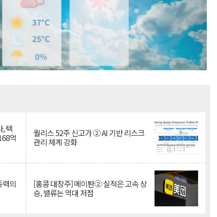
Mute
, 텍
퀄리스 52주 신고가 ② AI 기반 리스크
168억
관리 체계 강화
 동력의
[홍콩 대장주] 메이퇀② 실적은 고속 상
승, 밸류는 역대 저점