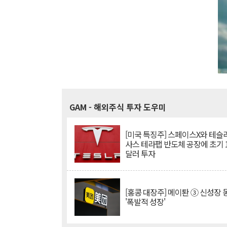
GAM
- 해외주식 투자 도우미
[미국 특징주] 스페이스X와 테슬라
사스 테라팹 반도체 공장에 초기 
달러 투자
[홍콩 대장주] 메이퇀 ③ 신성장
'폭발적 성장'