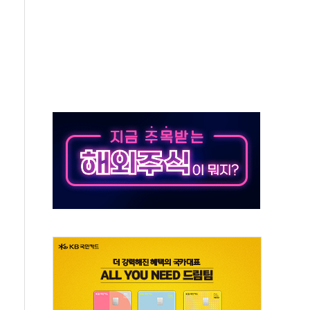
' 임시 주총 기대감에 홀로 상한가…마진 잔액은 사상 최고
버리지 위험수위…숨은 차입이 더 큰 변수"
대응 1단계 진압 중
야, 경쟁상대 中과 비교해야"
하는 '선봉'의 대민 봉사
미사일 1발 발사… 올해 10번째·42일 만 도발
 새 안보 위기… 반군·마약카르텔이 습득해 전투 활용
어선 구조
무해한 표면 부식 물질"
분만에 진화...외국인 노동자 숨져