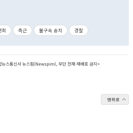
건희
측근
불구속 송치
경찰
뉴스통신사 뉴스핌(Newspim), 무단 전재-재배포 금지>
맨위로