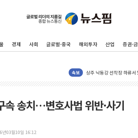
울
경제
사회
글로벌·중국
해외투자
산업
증권·
평택 진위면 공장서 질식사
포항 블루밸리 국가산단에 '
상주 낙동강 선착장 하류서 50
[종합] 김민석, 정청래에 누적 1
속보
민주당 경북도당위원장에 오중
인천서 말다툼 중 어머니 살
김민석, 강원·대구·경북 경선서
불구속 송치…변호사법 위반·사기
[속보] 민주, 강원·대구·경북 
[속보] 민주, 경북 경선 결과 
[속보] 민주, 대구 경선 결과 
26년03월10일 16:12
[속보] 민주, 강원 경선 결과 