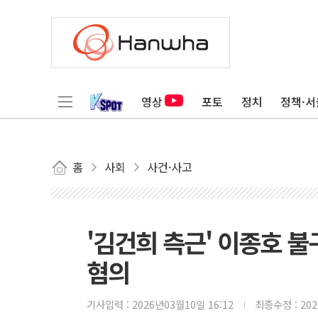
영상
포토
정치
정책·서
홈
사회
사건·사고
'김건희 측근' 이종호 
혐의
기사입력 :
2026년03월10일 16:12
최종수정 :
20