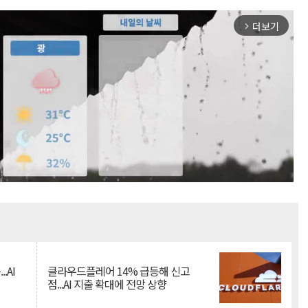
더보기
arrow_forward_ios
Mute
.AI
클라우드플레어 14% 급등해 신고
점...AI 지출 확대에 전망 상향