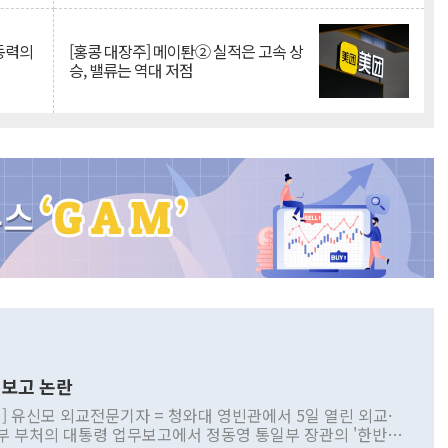
 동력의
[홍콩 대장주] 메이퇀② 실적은 고속 상
승, 밸류는 역대 저점
보고 논란
] 유신모 외교전문기자 = 청와대 영빈관에서 5일 열린 외교·
부 부처의 대통령 업무보고에서 정동영 통일부 장관의 '한반도