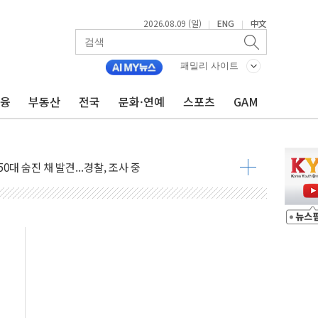
2026.08.09 (일)
ENG
中文
|
|
패밀리 사이트
금융
부동산
전국
문화·연예
스포츠
GAM
고 발생…작업자 1명 숨져
철강 AI융합실증센터' 들어선다
대 숨진 채 발견...경찰, 조사 중
.48%p 차 선두 유지...金 46.01% vs 鄭 44.53%
기 당선...합산득표율 68.63%
해 10대 구속…범행 후 반려견도 죽여
 정청래에 승리…金 48.54% vs 鄭 44.40%
경선 결과...김민석 48.54% 정청래 44.40%
발표...김민석 47.37% 정청래 45.71% 송영길 6.92%
발표...정청래 47.82% 김민석 46.35% 송영길 5.83%
발표...김민석 50.30% 정청래 41.94% 송영길 7.76%