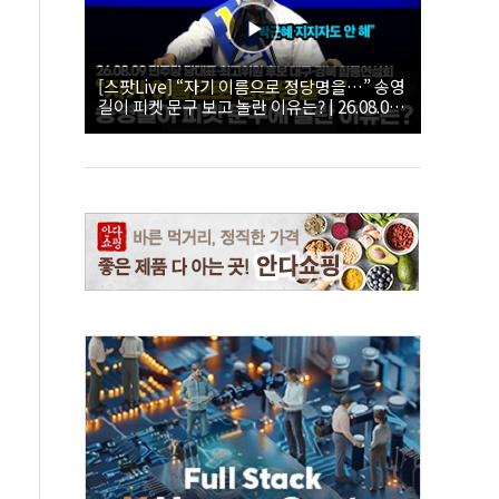
[스팟Live] “자기 이름으로 정당명을…” 송영
길이 피켓 문구 보고 놀란 이유는? | 26.08.09
더불어민주당 당대표·최고위원 후보 대구·경
북 합동연설회