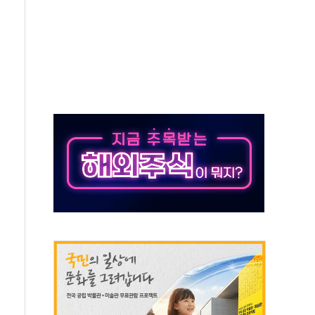
객 400명 맞이…"마음 잇는 시간 되길"
 지급 확정되나…재상고 앞두고 막판 셈법
'행복상자' 전달
극기 거꾸로' 논란…이틀만에 철거
 예술·체육요원 최대 33% 감축
 역대 최대폭 감소한 9.4%↓…유통업계 양극화 심화
 특사'로 콜롬비아 대통령 취임식 참석
시간당 30mm 강한 비...호우 피해 없어
방…野 "청년 우롱 기괴" vs 與 "송구한 해프닝"