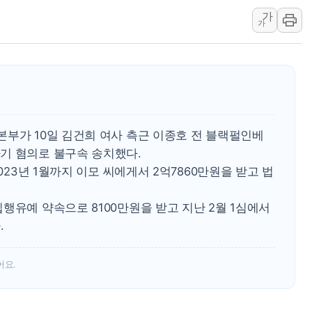
가
정재헌 CEO, SKT 장기고
가
최태원, 노소영에 9440억
하나금융, 명동 소상공인에 
인천시 광복절 현수막 '태
병무청, 보충역 전면 손질…
홈플러스發 대형마트 판매,
본부가 10일 김건희 여사 측근 이종호 전 블랙펄인베
윤준병·이해민 의원, '정부
기 혐의로 불구속 송치했다.
'호우·산사태 주의보' 울진 
2023년 1월까지 이모 씨에게서 2억7860만원을 받고 법
여야, 황희 '버스 하우스' 공
행유예 약속으로 8100만원을 받고 지난 2월 1심에서
.
어요.