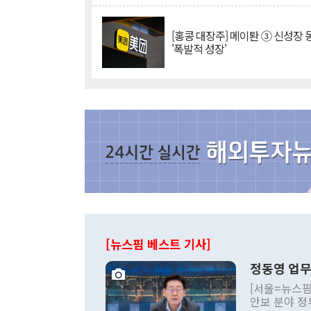
[홍콩 대장주] 메이퇀 ③ 신성장
'폭발적 성장'
[뉴스핌 베스트 기사]
정동영 업무
[서울=뉴스핌
안보 분야 정