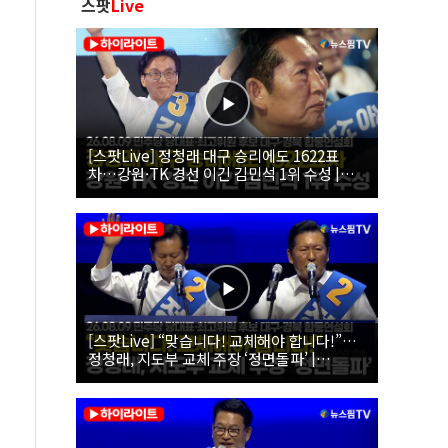
스팟
Live
[스팟Live] 정청래 대구 승리에도 1622표
차…강원·TK 경선 이긴 김민석 1위 수성 |
26.08.09 더불어민주당 당대표·최고위원 후
보 대구·경북 합동연설회
[스팟Live] “맞습니다! 교체해야 합니다!”…
정청래, 지도부 교체 주장 ‘정면돌파’ |
26.08.09 더불어민주당 당대표·최고위원 후
보 대구·경북 합동연설회