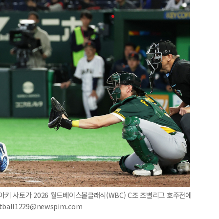
루아키 사토가 2026 월드베이스볼클래식(WBC) C조 조별리그 호주전에
tball1229@newspim.com