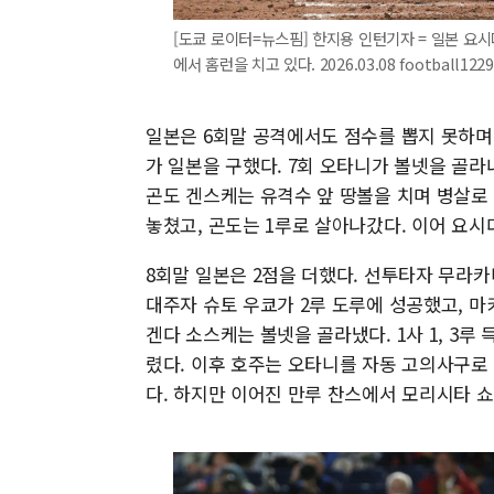
[도쿄 로이터=뉴스핌] 한지용 인턴기자 = 일본 요
에서 홈런을 치고 있다. 2026.03.08 football12
일본은 6회말 공격에서도 점수를 뽑지 못하며
가 일본을 구했다. 7회 오타니가 볼넷을 골
곤도 겐스케는 유격수 앞 땅볼을 치며 병살로 
놓쳤고, 곤도는 1루로 살아나갔다. 이어 요시
8회말 일본은 2점을 더했다. 선투타자 무라
대주자 슈토 우쿄가 2루 도루에 성공했고, 마
겐다 소스케는 볼넷을 골라냈다. 1사 1, 3루
렸다. 이후 호주는 오타니를 자동 고의사구로
다. 하지만 이어진 만루 찬스에서 모리시타 쇼