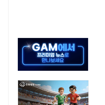
연으로 형사사법 틀 바꿔…국민 불안감 가중"
억원…전년 比 21.2%↑
광…지역펀드 9·10호 확정
체 발사
영업이익 2조 돌파
율비행 기술로 글로벌 방산 시장 공략"