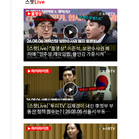
스팟
Live
[스팟Live] *풀영상* 이준석, 보완수사권 폐
지에 "민주당 개악입법, 불안감 가중시켜"｜
26.08.06 개혁신당 보완수사권 폐지 토론회
[스팟Live] '투미TV' 김제경이 내린 李정부 부
동산 정책 점수는? | 26.08.06 서울시 부동산
대토론회