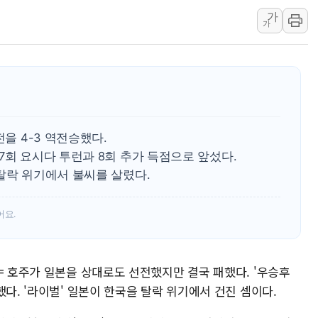
가
개혁신당 "민주, '盧 수사' 악
가
CJ온스타일, 2분기 영업익 260
AI 연산은 포항, 전력 저장은 영
[속보] 북, 동해상으로 미상 발사
한국투자증권, 국내 최초 상반기 
[IPO] 니어스랩 "피지컬 AI 자
전을 4-3 역전승했다.
7회 요시다 투런과 8회 추가 득점으로 앞섰다.
탈락 위기에서 불씨를 살렸다.
어요.
= 호주가 일본을 상대로도 선전했지만 결국 패했다. '우승후
했다. '라이벌' 일본이 한국을 탈락 위기에서 건진 셈이다.