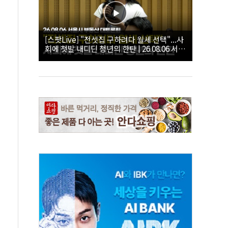
[스팟Live] "전셋집 구하려다 월세 선택"...사
회에 첫발 내디딘 청년의 한탄 | 26.08.06 서울
시 부동산 대토론회