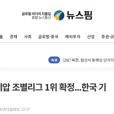
[코인 시황] 비트코인, ETF 
[르포] 39도 폭염 속 잠실 개표소 
강원·전라권 폭염중대경보 확대…
울
경제
사회
글로벌·중국
해외투자
산업
증권·
빚투·레버리지 줄었지만, 반도체 
양주 가전제품 창고서 화재…차량 
[2보] 북한, 원산서 동해상 단거
종로·중구 오피스 78%가 준공 
속보
법원, '관저 이전 봐주기 감사' 
성폭력 피해자 보호단체, 경찰수
우크라, 러 탄도미사일 공격에 속
 제압 조별리그 1위 확정...한국 기
"5.18은 북한 지령" 설교한 목사
[종합] 특검, '양평' 원희룡 2
[내일날씨] 절기상 '입추'에 폭염
26년03월08일 22:37
제천 바이오밸리 공장 옥상서 불