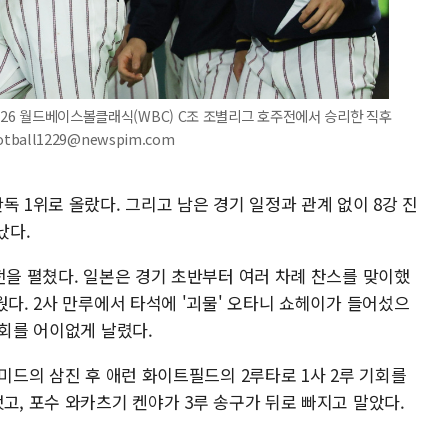
2026 월드베이스볼클래식(WBC) C조 조별리그 호주전에서 승리한 직후
tball1229@newspim.com
독 1위로 올랐다. 그리고 남은 경기 일정과 관계 없이 8강 진
났다.
전을 펼쳤다. 일본은 경기 초반부터 여러 차례 찬스를 맞이했
웠다. 2사 만루에서 타석에 '괴물' 오타니 쇼헤이가 들어섰으
기회를 어이없게 날렸다.
 미드의 삼진 후 애런 화이트필드의 2루타로 1사 2루 기회를
고, 포수 와카츠기 켄야가 3루 송구가 뒤로 빠지고 말았다.