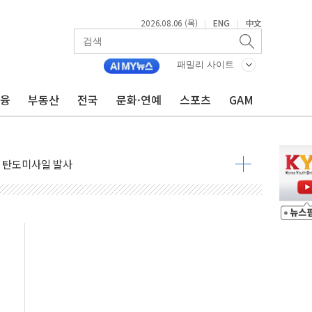
2026.08.06 (목)
ENG
中文
|
|
자금 유입에도 박스권…美 암호화폐 법안 처리 여부도 변수
시위 '62일째'..."대부분 여기서 상주"
패밀리 사이트
온열질환자 2665명·사망 23명
금융
부동산
전국
문화·연예
스포츠
GAM
두 종목에 코스피 '휘청'
3대·건물 1동 전소
리 탄도미사일 발사
10년 이상…리뉴얼이 경쟁력 가른다
유병호 구속적부심 기각
사개혁위에 보완수사권 폐지 우려 전달
수무책… 패트리엇 미사일 지원, 작년의 3분의 1
 불구속 송치
차 조사…'당정대 회의' 한동훈·방기선 수사도 속도
 절정…서울 한낮 39도
…30여분 만에 진화