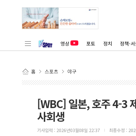
영상
포토
정치
정책·서
홈
스포츠
야구
[WBC] 일본, 호주 4-3
사회생
기사입력 :
2026년03월08일 22:37
최종수정 :
20