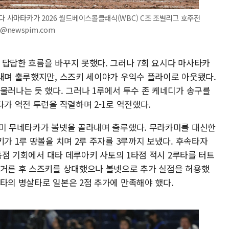
시다 사마타카가 2026 월드베이스볼클래식(WBC) C조 조별리그 호주전
29@newspim.com
 답답한 흐름을 바꾸지 못했다. 그러나 7회 요시다 마사타카
라내며 출루했지만, 스즈키 세이야가 우익수 플라이로 아웃됐다.
물러나는 듯 했다. 그러나 1루에서 투수 존 케네디가 송구를
다가 역전 투런을 작렬하며 2-1로 역전했다.
카미 무네타카가 볼넷을 골라내며 출루했다. 무라카미를 대신한
키가 1루 땅볼을 치며 2루 주자를 3루까지 보냈다. 후속타자
 득점 기회에서 대타 데루아키 사토의 1타점 적시 2루타를 터트
 거른 후 스즈키를 상대했으나 볼넷으로 추가 실점을 허용했
타의 병살타로 일본은 2점 추가에 만족해야 했다.