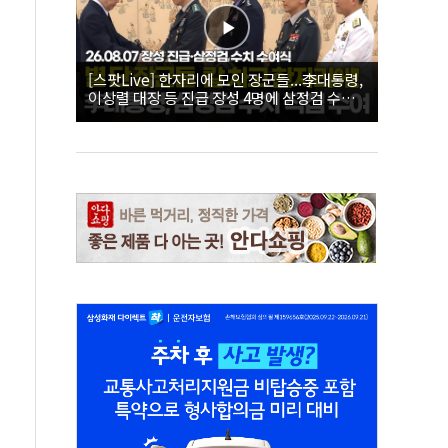
[스팟Live] 한자리에 모인 장군들...李대통령,
이상렬 대장 등 진급 장성 4명에 삼정검 수치
직접 수여｜26.08.07 장성 진급·삼정검 수치
수여식