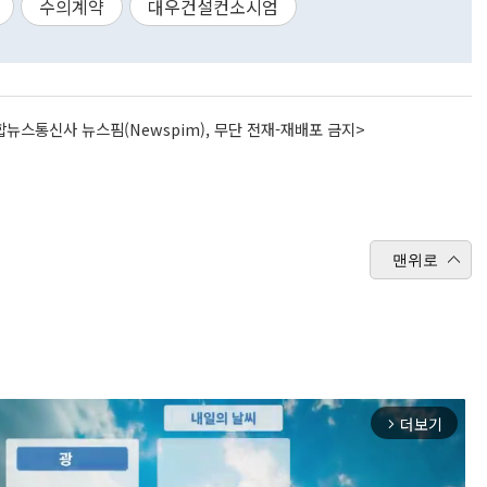
수의계약
대우건설컨소시엄
뉴스통신사 뉴스핌(Newspim), 무단 전재-재배포 금지>
맨위로
더보기
arrow_forward_ios