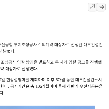
가
李 대통령, '6시간 마라톤 부동산 2차 회의'
가
트럼프, 中 겨냥 폴리실리콘 관세 15% 부과
[사진] 빈살만과 에르도안의 만남
이란와이어 "이란 최고지도자 위독…곧 사망
남동발전, 해남군에 국내 최대 규모 400MW 
[인도증시] 중동 불안 속 유가 상승에 소폭 하락
덕도신공항 부지조성공사 수의계약 대상자로 선정된 대우건설컨
황희 '폐버스 청년주택' SNS 글 역풍에 "정
일 밝혔다.
폭염 누그러지고 가뭄 숙지나...경북동해안권 8
조성공사 입찰 방침을 발표하고 두 차례 입찰 공고를 진행했
사우디·튀르키예·파키스탄, '공동방위협정' 
약 대상자로 선정됐다.
일 현장설명회를 개최하며 이후 6개월 동안 대우건설컨소시
다. 공사기간은 총 106개월이며 올해 하반기 우선시공분을
다.