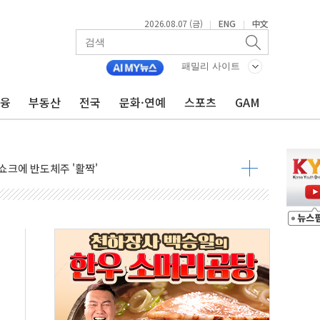
2026.08.07 (금)
ENG
中文
|
|
패밀리 사이트
금융
부동산
전국
문화·연예
스포츠
GAM
주일 이상 '올스톱'… 美 해상봉쇄 영향
개입했나" 촉각
용 쇼크에 반도체주 '활짝'
우려 후퇴…나스닥 선물 1%대 상승
…9월 금리 인상 기대 후퇴
체결
라우드플레어·태양광주↑ VS 트레이드데스크·웬디스↓
종자 7359명 끝까지 찾겠다"
 톤 낮춰
항시 '시끌'
름…수도권 집중 완화 전환점"