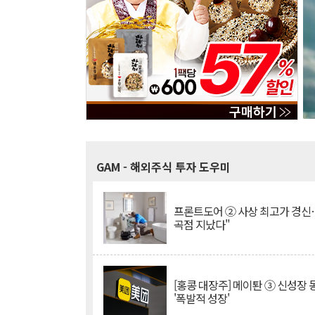
GAM
- 해외주식 투자 도우미
프론트도어 ② 사상 최고가 경신
곡점 지났다"
[홍콩 대장주] 메이퇀 ③ 신성장
'폭발적 성장'