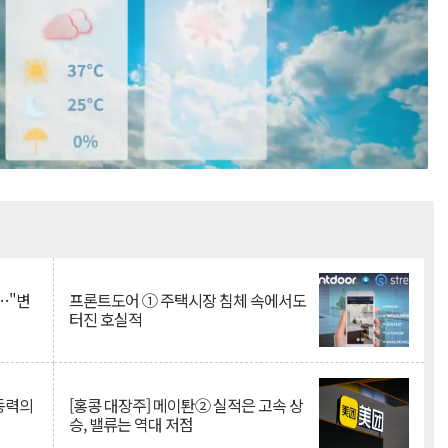
Mute
…"변
프론트도어 ① 주택시장 침체 속에서도
터진 호실적
 동력의
[홍콩 대장주] 메이퇀② 실적은 고속 상
승, 밸류는 역대 저점