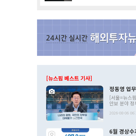
[뉴스핌 베스트 기사]
정동영 업무
[서울=뉴스핌
안보 분야 정
평화공존 발전
2026-08-06 06:
발언 중에는 
언한 것이 있
령은 공개적으
6월 경상수
주의적 희망에