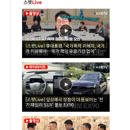
스팟
Live
[스팟Live] 李대통령 "국가폭력 피해자, 국가
가 치유해야…국가 책임 유효기간 없어"｜
26.08.07 국가폭력 피해자 위로 오찬
[스팟Live] 일상에서 장점이 더 돋보이는 '전
기 패밀리 SUV' 볼보 EX90