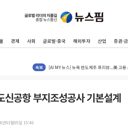
울
경제
사회
글로벌·중국
해외투자
산업
증권·
이란의 핵심 원유 수출항 '하르그섬', 최근 1
美 고용 쇼크에 엔화 장중 급등…시장은 "또 
[AI MY 뉴스] 뉴욕 반도체주 프리뷰...美 고
뉴욕증시 프리뷰, 美 고용 쇼크에 금리 인상 
속보
[종합] 美 7월 고용 2만3000명 감소 '쇼크'
[사진] 이슬람 수니파 3개국, 공동방위협정 
뉴욕증시 개장 전 특징주...아틀라시안·클
덕도신공항 부지조성공사 기본설계
보훈부, 미 DPAA와 MOU… "6·25 미군 실
트럼프 "금리 내려야"…파월 때와 달리 워시엔
특정 정치인 측근 포항시 정책특보 내정설...포
26년03월05일 15:40
李 "해남 태양광, 대한민국 다음 100년 밑거