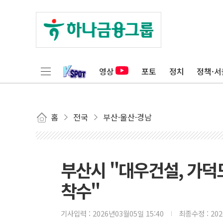
영상
포토
정치
정책·서
홈
전국
부산·울산·경남
부산시 "대우건설, 가
착수"
기사입력 :
2026년03월05일 15:40
최종수정 :
20