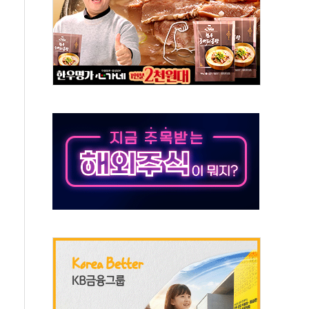
 주재… "전폭적 공급 확대·속도전 총력"
…美 태양광주 급등
해도 놀랍지 않아"
태양광 착공…여의도 1.6배 규모
...금융주 낙폭 커
부정책 아냐" 해명
~9일 최대 100mm 호우
체결… 수니파 국가들의 새 안보 협력 구도