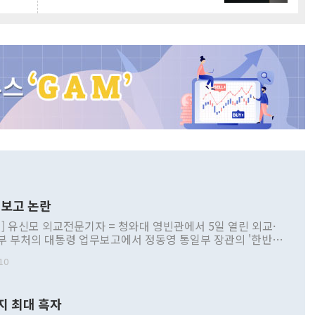
보고 논란
] 유신모 외교전문기자 = 청와대 영빈관에서 5일 열린 외교·
부 부처의 대통령 업무보고에서 정동영 통일부 장관의 '한반도
 구상'과 업무보고 발언이 논란을 빚고 있다. 이날 정 장관의
10
정부 내 조율을 거치지 않은 사안을 정책으로 추진하겠다고 공
는가 하면 사실 관계에 맞지 않은 설명도 있었다. 이재명 대통
로 신중을 기해 달라고 경고했고, 조현 외교부 장관은 '이상
지 최대 흑자
 근거한 비현실적 구상'이라는 비판을 내놨다. 그동안 정 장