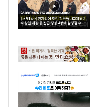
[스팟Live] 한자리에 모인 장군들...李대통령,
이상렬 대장 등 진급 장성 4명에 삼정검 수치
직접 수여｜26.08.07 장성 진급·삼정검 수치
수여식