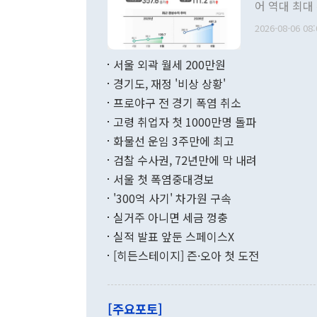
관 부처 장관
어 역대 최대
관의 무리한 
출 호조로 월
다. [정동영 통일부 장관이 지난달 23일 오후 서울 종로구 정부서울청사에
2026-08-06 08:
료=한국은행] 한국은행이 6일 발표한 '2026년 6월 국제수지(잠정)'에
서 취임 1주년 
면 지난 6월
부 장관 권한
1000만달러
서울 외곽 월세 200만원
발전 구상'을
이에 따라 올
적 갈등 해결
경기도, 재정 '비상 상황'
했다. 경상수
결과 혐오의 
9000만달러
프로야구 전 경기 폭염 취소
년간의 CVI
지 기준 상품
고령 취업자 첫 1000만명 돌파
무너졌다고도 
며 월간 기준
현실을 바꾸는
달러로 38.
화물선 운임 3주만에 최고
를 평화 체제
196.9% 급
검찰 수사권, 72년만에 막 내려
함께 4자 대
수출은 160
지만 이 대통
서울 첫 폭염중대경보
(18.6%) 
화공존 정책이
했다. 통관 기
'300억 사기' 차가원 구속
다"고 지적했
(16.4%)
투리가 잡혀 
실거주 아니면 세금 껑충
월(-10억9
쁜 상황이 초
증가와 유류할
실적 발표 앞둔 스페이스X
9·19 군사
기록했지만 
[히든스테이지] 즌·오아 첫 도전
"우리의 선의
로 전환됐다.
으로 약간의 의문
를 기록해 전
관은 업무보고
는 배당수입
주의에 근거한
줄면서 25억
[주요포토]
라며 "여러분
억1000만달