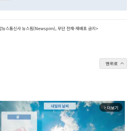
뉴스통신사 뉴스핌(Newspim), 무단 전재-재배포 금지>
맨위로
더보기
arrow_forward_ios