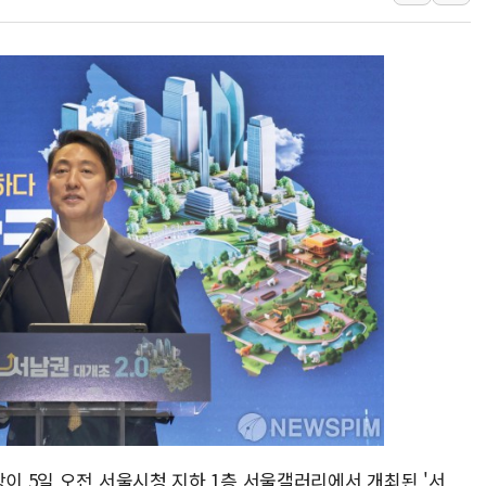
태국 학교서 중학생 총기 난사...최소 7명 사망
40.2도 찍은 서울 등 폭염중대경보 해제…누적
"文정부 악몽 재현 안돼"...李 부동산 세제안에
신세계사이먼 '대구 프리미엄 아울렛' 건립 '본
李대통령, 호우 피해 경북 안동·의성 특별재난
'변기 수리' 집주인에게 흉기 휘두른 30대 세
워트, 상반기 영업이익 30억원
프롬바이오, 10일 거래 재개…"재무구조 개편
NH농협생명, 농작업 중 온열질환 보장…폭염
아바코, 2분기 매출 120억원
장이 5일 오전 서울시청 지하 1층 서울갤러리에서 개최된 '서