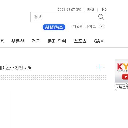
2026.08.07 (금)
ENG
中文
|
|
패밀리 사이트
금융
부동산
전국
문화·연예
스포츠
GAM
비온 59㎡ 18억원대
-서울시 '정책 엇박자'
생애최초만 경쟁 치열
래·ETF 매수에도 고유가·금리·입법 지연 '삼중 부담'
...석유·가스주 올랐지만 빈그룹이 상쇄
총수요 104.3GW 기록
 위기 고조되는 또 다른 중동 화약고
름나기 [뉴스핌 줌인]
 실시