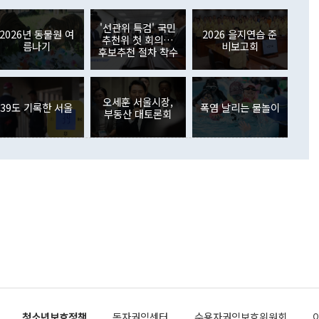
아 블라디보스토크에서 열리는 '동방경제포럼(EEF)'을 언급하
월(369억9000만달러)을 넘어선 것이다. 직접투자에서는 내국
원에서 (참석을) 검토하고 있다"고 발언한 데 대해서도 조 장관
가 80억1000만달러, 외국인의 국내투자가 46억3000만달러
'선관위 특검' 국민
외교부의 몫"이라며 "아직 거기까지 진도가 나가지 않았다"고
2026년 동물원 여
2026 을지연습 준
. 증권투자에서는 외국인의 국내 주식 매도세가 이어졌다. 외
추천위 첫 회의…
름나기
비보고회
장관이 이날 소개한 대북 구상과 설명은 정부 내 조율을 거치지
주식 투자는 차익실현 매도 등의 영향으로 316억1000만달러
후보추천 절차 착수
서 문제가 있다. 특히 주적 표현 대체와 국호 사용, 9·19 군
(-310억5000만달러)에 이어 역대 최대 순매도 기록을 다시
 4자회담 추진 등은 통일부 장관이 결정할 사안이 아니어서 월
국인의 국내 채권투자는 세계국채지수(WGBI) 자금 유입에도
이 나오고 있다. 이 대통령은 정 장관의 업무보고를 듣고 난
도래 영향으로 증가 폭이 줄어든 52억9000만달러를 기록했
무보고에 발표했다고 승인난 건 아니다"라고 재차 확인했다. 정
오세훈 서울시장,
 해외 증권투자는 주식을 중심으로 35억6000만달러 증가했
39도 기록한 서울
폭염 날리는 물놀이
부동산 대토론회
통은 "정 장관의 발언 내용은 대부분 국가안전보장회의(NSC)
newspim.com
된 사안이 아닌 정 장관의 개인적 생각에 가깝다"며 "안보 관
이 정부의 공식 정책이 아닌 사안을 추진하겠다고 업무보고를
 면전에서 '국군통수권자가 나서야 한다'고 주장한 것은 심각
 5일 청와대 영빈관에서 열린 통일
 외교 안보 부처 업무보고에서 발언하고 있다. [사진=청와대]
장이 현 시점에서 이미 참고가 될 수 없는 과거의 경험 또는 사
식에 기반하고 있다는 것이다. 정 장관이 주장하는 구상은 급
 있는 북한의 전략과 한반도 및 국제 정세를 전혀 반영하지
 비판이 제기되고 있다. 정 장관이 "흘러간 선(先)비핵화만
현실을 바꾸지 못한다"고 언급한 것은 지금까지의 대북 접근
 있다. 북핵 위기 발발 이후 지금까지 모든 핵 협상에서 한국
북한에 선비핵화를 공식적으로 요구한 적이 없기 때문이다. 지
 협상은 북한의 비핵화 조치에 한·미가 상응하는 대가를 제
로 이뤄졌다. 1994년 북·미 제네바 기본합의는 핵시설 동결
청소년보호정책
독자권익센터
수용자권익보호위원회