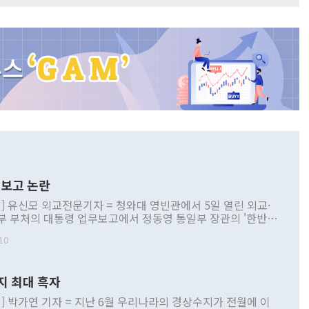
보고 논란
] 유신모 외교전문기자 = 청와대 영빈관에서 5일 열린 외교·
부 부처의 대통령 업무보고에서 정동영 통일부 장관의 '한반도
 구상'과 업무보고 발언이 논란을 빚고 있다. 이날 정 장관의
10
정부 내 조율을 거치지 않은 사안을 정책으로 추진하겠다고 공
는가 하면 사실 관계에 맞지 않은 설명도 있었다. 이재명 대통
로 신중을 기해 달라고 경고했고, 조현 외교부 장관은 '이상
지 최대 흑자
 근거한 비현실적 구상'이라는 비판을 내놨다. 그동안 정 장
책 관련 발언이 물의를 빚은 적은 여러 번 있지만 대통령과 유
] 박가연 기자 = 지난 6월 우리나라의 경상수지가 전월에 이