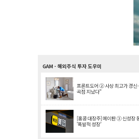
GAM
- 해외주식 투자 도우미
프론트도어 ② 사상 최고가 경신
곡점 지났다"
[홍콩 대장주] 메이퇀 ③ 신성장
'폭발적 성장'