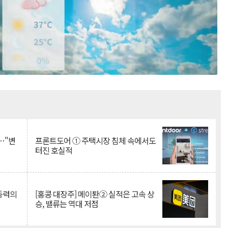
Mute
…"변
프론트도어 ① 주택시장 침체 속에서도
터진 호실적
 동력의
[홍콩 대장주] 메이퇀② 실적은 고속 상
승, 밸류는 역대 저점