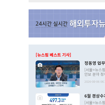
[뉴스핌 베스트 기사]
정동영 업무
[서울=뉴스핌
안보 분야 정
평화공존 발전
2026-08-06 06:
발언 중에는 
언한 것이 있
령은 공개적으
6월 경상수
주의적 희망에
관의 대북 정
[서울=뉴스핌