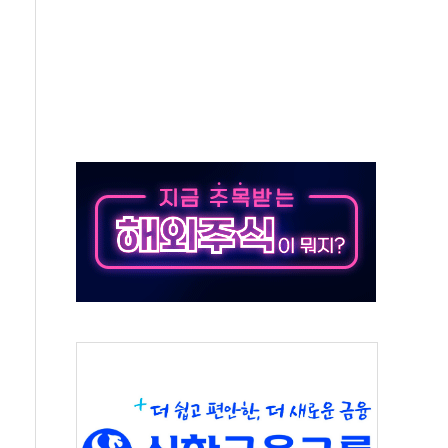
 온열질환자 2872명
 與 내부서 '총선·대선 직격탄' 우려
궤도'
지역 선포
입자…경찰, 현행범 체포
"
기 신속 보상 강화