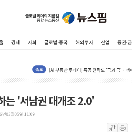
울
경제
사회
글로벌·중국
해외투자
산업
증권·
신길동 신축도 3.3㎡당 7250만원…써밋 클라
용산공원·그린벨트로 또 충돌…반복되는 국토부
[AI 부동산 투데이] 특공 전략도 '극과 극'…
속보
[코인시황] 비트코인 6만4000달러대 횡보…고
[베트남 증시] 유동성 부진 지속, 강보합 마감
'찜통더위'에 전력수요 역대 최고치 경신…한낮 
 '서남권 대개조 2.0'
후티 반군, 예멘 정부군과 사우디 동시 공격…
42.5도 역대급 폭염…동물들도 특별식으로 여
26년03월05일 11:09
경찰, 9월부터 '가족 사건' 못 맡는다…상피제
가
가
포스코홀딩스, 포스코인터·DX 지분 일부 매각