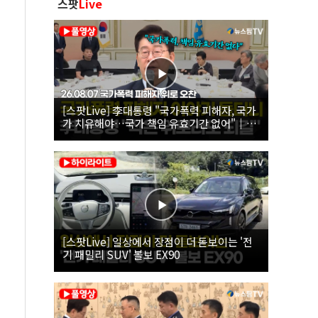
스팟
Live
[스팟Live] 李대통령 "국가폭력 피해자, 국가
가 치유해야…국가 책임 유효기간 없어"｜
26.08.07 국가폭력 피해자 위로 오찬
[스팟Live] 일상에서 장점이 더 돋보이는 '전
기 패밀리 SUV' 볼보 EX90