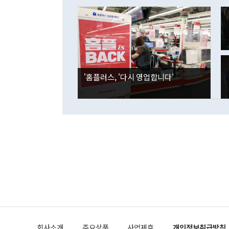
이 9월 러시
였던 올해 3
며 "정부 차
인의 해외투자
은 "그것은 
각각 증가했다
잘랐다. 정 
국인의 국내 
않았다는 점에
감소하며 전월
사합의 복원,
경신했다. 외
권이라는 지적
분기 말 만기
뒤 "여기 업
다. 내국인의
'홈플러스, '다시 영업합니다'
부의 한 소식
다. eoyn2@
를 거쳐 결정
련 부처 장관
하고 대통령의
한 문제"라고 지적했다. 이재명 대통령이
외교 국방 등
2026.08.05 ◆시대착오적 접근, 대북 인식 오류 더욱 문제인 것은 정 장관
의 이같은 주
실과 다른 인
격히 변화하고
못하고 있다는
되뇌는 것은 
법을 호도하고
이나 미국은 
금까지의 북핵
회사소개
주요상품
사업제휴
개인정보취급방침
공하는 방식으