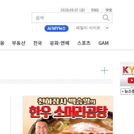
2026.08.07 (금)
ENG
中文
|
|
 톤 낮춰
항시 '시끌'
패밀리 사이트
름…수도권 집중 완화 전환점"
금융
부동산
전국
문화·연예
스포츠
GAM
주재… "전폭적 공급 확대·속도전 총력"
…美 태양광주 급등
도 놀랍지 않아"
태양광 착공…여의도 1.6배 규모
...금융주 낙폭 커
정책 아냐" 해명
~9일 최대 100mm 호우
결… 수니파 국가들의 새 안보 협력 구도
비온 59㎡ 18억원대
-서울시 '정책 엇박자'