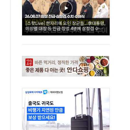
[스팟Live] 한자리에 모인 장군들...李대통령,
이상렬 대장 등 진급 장성 4명에 삼정검 수치
직접 수여｜26.08.07 장성 진급·삼정검 수치
수여식