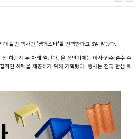
[AI 부동산 투데이] 특공 전략도 '극과 극'…
[코인시황] 비트코인 6만4000달러대 횡보…고
[베트남 증시] 유동성 부진 지속, 강보합 마감
'찜통더위'에 전력수요 역대 최고치 경신…한낮 
최대 할인 행사인 '쌤페스타'를 진행한다고 3일 밝혔다.
후티 반군, 예멘 정부군과 사우디 동시 공격…
42.5도 역대급 폭염…동물들도 특별식으로 여
 상·하반기 두 차례 열린다. 올 상반기에는 이사·입주·혼수 수
질적인 혜택을 제공하기 위해 기획됐다. 행사는 전국 한샘 매