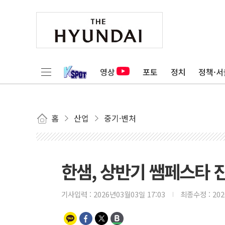
영상
포토
정치
정책·서
홈
산업
중기·벤처
한샘, 상반기 쌤페스타 
기사입력 :
2026년03월03일 17:03
최종수정 :
20