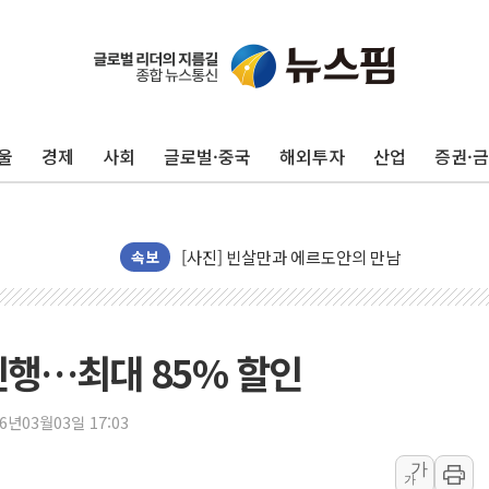
트럼프 "금리 내려야"…파월 때와 달리 워시엔
특정 정치인 측근 포항시 정책특보 내정설...포
李 "해남 태양광, 대한민국 다음 100년 밑거
울
경제
사회
글로벌·중국
해외투자
산업
증권·
李 대통령, '6시간 마라톤 부동산 2차 회의' 
트럼프, 中 겨냥 폴리실리콘 관세 15% 부과
[사진] 빈살만과 에르도안의 만남
이란와이어 "이란 최고지도자 위독…곧 사망해
속보
남동발전, 해남군에 국내 최대 규모 400MW 
[인도증시] 중동 불안 속 유가 상승에 소폭 하락
황희 '폐버스 청년주택' SNS 글 역풍에 "정부
진행…최대 85% 할인
폭염 누그러지고 가뭄 숙지나...경북동해안권 8
사우디·튀르키예·파키스탄, '공동방위협정' 체
26년03월03일 17:03
신길동 신축도 3.3㎡당 7250만원…써밋 클라
가
가
용산공원·그린벨트로 또 충돌…반복되는 국토부