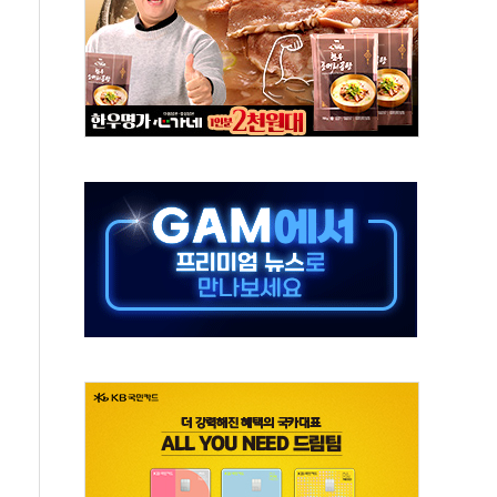
생애최초만 경쟁 치열
래·ETF 매수에도 고유가·금리·입법 지연 '삼중 부담'
...석유·가스주 올랐지만 빈그룹이 상쇄
총수요 104.3GW 기록
 위기 고조되는 또 다른 중동 화약고
름나기 [뉴스핌 줌인]