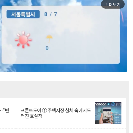
더보기
arrow_forward_ios
Mute
…"변
프론트도어 ① 주택시장 침체 속에서도
터진 호실적