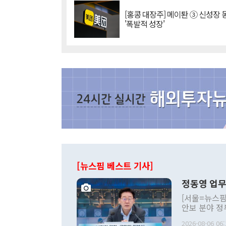
[홍콩 대장주] 메이퇀 ③ 신성장
'폭발적 성장'
[뉴스핌 베스트 기사]
정동영 업무
[서울=뉴스핌
안보 분야 정
평화공존 발전
2026-08-06 06: