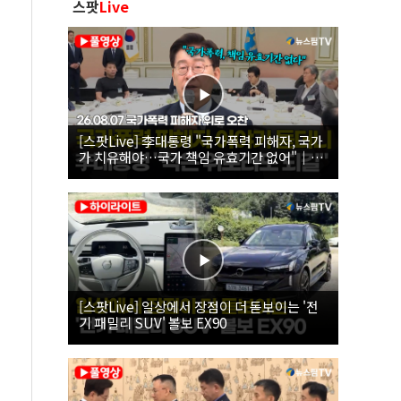
스팟
Live
[스팟Live] 李대통령 "국가폭력 피해자, 국가
가 치유해야…국가 책임 유효기간 없어"｜
26.08.07 국가폭력 피해자 위로 오찬
[스팟Live] 일상에서 장점이 더 돋보이는 '전
기 패밀리 SUV' 볼보 EX90