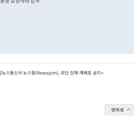
즈 운항 보장하라 압박"
뉴스통신사 뉴스핌(Newspim), 무단 전재-재배포 금지>
맨위로