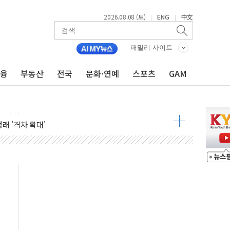
2026.08.08 (토)
ENG
中文
|
|
해소될 듯
패밀리 사이트
금융
부동산
전국
문화·연예
스포츠
GAM
것"
지대' 우려
청래 '격차 확대'
타진
최고치
 요구
낮아지며 상승… STOXX 600 지수는 나흘 연속 최고치
세
엘·이란 위협에 맞설 자체 억지력 강화