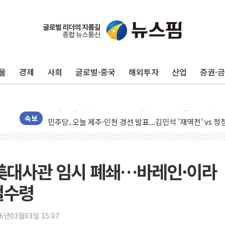
李대통령, 'ISA·주가누르기 방지법' 전면 재검토 지시
'호우 특보' 경북 울진 시간당 20~30mm 강한 비...가뭄 
주말 무더위·열대야 지속…내륙 곳곳 소나기
울
경제
사회
글로벌·중국
해외투자
산업
증권·
오세훈 "용산공원 주택 검토, 민주당 스스로 원칙 뒤집는 
충북 주말 무더위 지속…청주·진천 35도, 곳곳 소나기
10월 보완수사권 폐지·공소청 출범…피해자들 '범죄 사각
민주당, 오늘 제주·인천 경선 발표...김민석 '재역전' vs 정
속보
한상협, 업계 개인정보 보안 새판 짠다…'자율규제단체' 
뉴욕증시, 고용 쇼크에 금리 인상 우려 후퇴…S&P500 
트럼프, 쿡 연준 이사 해임 재추진…"26일까지 의혹 소명"
드 美대사관 임시 폐쇄…바레인·이라
유럽증시, 美 고용 예상 밖 부진에 연준 금리 인상 가능성 
철수령
미 연준 매파 기세 꺾이나…고용 감소에 9월 동결 전망 우
[종합] 이슬람 수니파 3국, '공동방위협정' 체결… 이스라
26년03월03일 15:07
트럼프, 백신·자폐증 행정명령 검토…"이르면 다음 주"