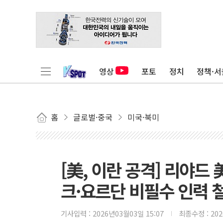
영상
포토
정치
정책·서
홈
글로벌·중국
미국·북미
[美, 이란 공격] 리야
크·요르단 비필수 인력 
기사입력 :
2026년03월03일 15:07
최종수정 :
20