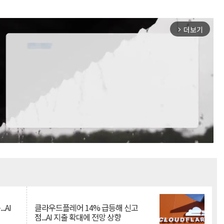
더보기
arrow_forward_ios
Mute
.AI
클라우드플레어 14% 급등해 신고
점...AI 지출 확대에 전망 상향