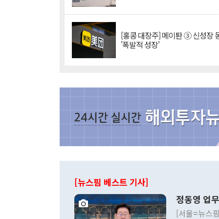
[홍콩 대장주] 메이퇀 ③ 신성장
'폭발적 성장'
[뉴스핌 베스트 기사]
정동영 업무
[서울=뉴스핌