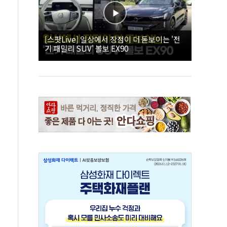
[스팟Live] 일상에서 장점이 더 돋보이는 '전
기 패밀리 SUV' 볼보 EX90