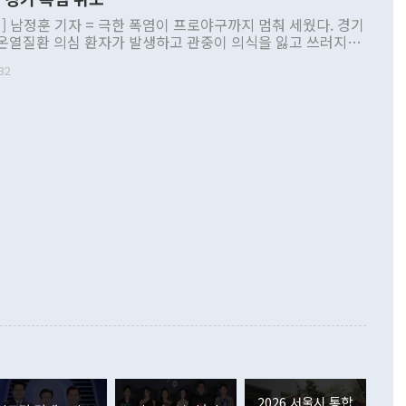
견을 열고 "경기도는 지금 새로운 공약사업을 추진하기는커녕
인 민생 사업조차 온전히 유지하기 어려운 지경에 이르렀
] 남정훈 기자 = 극한 폭염이 프로야구까지 멈춰 세웠다. 경기
 결단하지 않으면 2~3년 뒤 채무를 갚기 위해 또다시 지방채를
온열질환 의심 환자가 발생하고 관중이 의식을 잃고 쓰러지는
환에 빠질 수 있어 '경기도 재정 비상 상황'을 선언한다"고 밝
 벌어지자 한국야구위원회(KBO)가 결국 리그를 일시 중단하
따르면 민선 8기 당시 경기도는 재정 부족을 이유로 노인장기요
32
마련에 나섰다. KBO는 5일과 6일 예정됐던 2026 신한 SOL
 책임의료기관 육성, 유·초·중·고교 급식비, 시내버스 공공관
군 전 경기와 퓨처스리그 전 경기를 모두 취소한다고 발표했다.
수 주요 민생·필수 사업의 올해 예산을 12개월분이 아닌 9개
잠실(NC-두산), 인천(LG-SSG), 대구(한화-삼성), 부산(키
 것으로 나타났다. 이에 따라 올해에만 약 7700억 원 규모의
T-KIA)에서 열릴 예정이던 5경기다. [서울=뉴스핌] 폭염
요한 실정이다. 경기도는 지난해 한도액의 99.6%에 달하는
 있는 삼성 팬들. [사진 = 삼성 라이온즈] 2026.08.05
 상당의 지방채를 20년 만에 발행한 데 이어 통합재정안정화기
m KBO는 "최근 전국적인 폭염으로 관람객과
정해 남북협력기금 등 각종 기금 재원 5588억 원을 일반회계
전을 위협하는 상황이 발생하고 있어 이를 엄중하게 인식하고
 쓰며 위기를 버텨왔다. 그러나 도 전체 예산 약 41조 7000
6일 긴급 실행위원회를 열어 폭염 관련 리그 운영 방침과 안전
 자체 활용할 수 있는 재원은 3조 5000억 원에 불과한 데다 세
서 논의할 예정"이라고 밝혔다. 이번 회의에는 KBO 사무국
상을 차지하는 취득세 수입이 2022년 11조 원에서 올해 8조
0개 구단 단장과 한국프로야구선수협회 관계자들이 참석해 폭
급감했다. 아울러 3기 신도시 개발 세수 효과 감소, 반도체 등
 경기 운영 기준과 안전 대책을 전면 재검토할 계획이다. 당
대비 법인지방소득세의 시·군 귀속 구조, 전체 예산의 49%에
전날 폭염 단계별 경기 운영 세칙을 새롭게 발표했다. 폭염주의
예산 증대 등이 맞물리며 구조적 재정 위기가 심화했다. 추 지
 경기를 정상 개최하고, 폭염경보가 내려질 경우 홈 구단 의
재정 위기 극복을 위해 ▲도지사 및 고위공직자 업무경비 감액
경기 시작 시간을 최대 1시간까지 늦출 수 있도록 했다. 또한
 세출 구조조정 ▲일회성·선심성 행사 및 불요불급한 사업 전
 신설한 최고 단계인 '폭염중대경보'가 발효되면 경기 당일
조직 및 공공기관 인력 효율적 재배치 ▲지방소비세 확충 및
전 취소를 결정할 수 있도록 했다. 폭염중대경보는 하루 최고 체
지방비 부담 개선 등 세입구조 정상화를 위한 4대 방안을 제
 이상 또는 최고기온 39도 이상이 예상될 때 발효된다. 이에 따
 NC-두산전과 광주 KT-KIA전이 해당 기준이 적용된 첫 사례
을 선언하고 강도 높은 세출 구조조정과 세입 구조 개선을 골자
을 발표했다. [사진=경기도] 다만 도민의 생명과 안전,
 LG 경기 8회를 마친 후 한 관객이 온열질환으로 쓰러졌다. 해
2026 서울시 통합