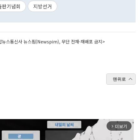
출판기념회
지방선거
뉴스통신사 뉴스핌(Newspim), 무단 전재-재배포 금지>
맨위로
더보기
arrow_forward_ios