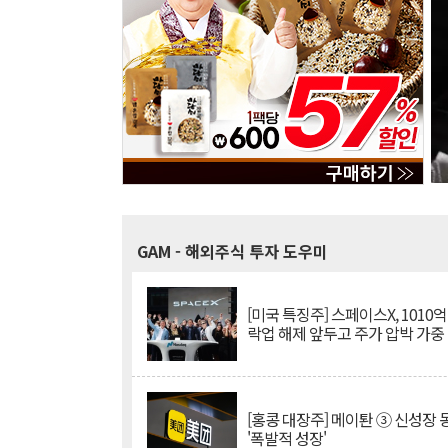
GAM
- 해외주식 투자 도우미
[미국 특징주] 스페이스X, 1010
락업 해제 앞두고 주가 압박 가중
[홍콩 대장주] 메이퇀 ③ 신성장
'폭발적 성장'