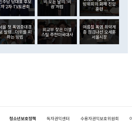
민주당 당대표 후보
비 오는 날의 '비
를 위한 핵심 민생 예산은 끝까지 지켜내겠다고 약속했다. 추
방위회의 화재 진압
하기 위해 대기 중인 구급차의 모습. 2026.08.05
자 2차 TV토론회
광'처럼
"재정위기의 고통을 사회적 약자와 서민의 삶에 떠넘기지 않
훈련
 그러나 다른 경기장에서는 더 심각한 상황이
 지출부터 선제적으로 줄여나가겠다"며 "지금의 어려움을 다
천 SSG랜더스필드에서 열린 LG와 SSG 경기에서는 총 25명
으로 넘기지 않고 경기도의 미래를 위한 전환점으로 만들기 위
열질환 의심 증세를 호소하며 현장 치료를 받았다. 이 가운데 2
 31개 시·군과 적극 협력하겠다"고 강조했다.
하 등 중증 증상을 보여 구급차로 병원에 이송됐다. 8회말에는
서울 첫 폭염중대경
여름철 폭염 취약계
외교부 찾은 미셸
@newspim.com
보 발령...더위를 피
층 점검나선 오세훈
관중이 계단에서 의식을 잃고 쓰러져 경기가 약 9분간 중단됐고,
스틸 주한미국대사
하는 방법
서울시장
전에도 26세 남성 관중이 응원석에서 쓰러지는 응급 상황이
행히 두 번째 환자는 현장 안전요원의 응급조치 후 의식을 회
전해졌다. 경기장 안팎에서 온열질환 환자가 잇따라 발생하자
 운영 방침만으로는 안전을 담보하기 어렵다고 판단했고, 결국
예정된 1군과 퓨처스리그 전 경기를 모두 취소하는 초유의 결정
이로써 올 시즌 폭염으로 취소된 KBO리그 경기는 15경기로 늘
등을 포함한 전체 취소 경기는 40경기가 됐다.
newspim.com
청소년보호정책
독자권익센터
수용자권익보호위원회