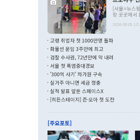
에서 기자회
이미 진행 중
[서울=뉴스핌
다"며 "지금
장 곳곳에서 
발행하는 악순
응급 상황까지
혔다. 도에 
2026-08-05 13:
고 긴급 대책 
양, 소아응급
KBO리그 1
리제 등 상당
취소된 경기는 
고령 취업자 첫 1000만명 돌파
월분만 편성한
움-롯데), 광주(K
감액추경이 필
화물선 운임 3주만에 최고
속 응원을 하고
9430억 원
wcn05002@newspim.co
검찰 수사권, 72년만에 막 내려
금 조례를 개
선수단의 안
서울 첫 폭염중대경보
로 예탁·끌어다
있다"라며 "
억 원 중 도가
대책을 원점에
'300억 사기' 차가원 구속
원의 절반 이
을 비롯해 1
실거주 아니면 세금 껑충
원 수준으로 
염 상황에서의
인프라 투자 
실적 발표 앞둔 스페이스X
초 KBO는 
달하는 복지 
보가 발효되면
[히든스테이지] 즌·오아 첫 도전
사는 구조적 
견을 반영해 
등 강도 높은
기상청이 올해
면 중단▲참모
오후 1시 이
국고보조사업 
감온도 38도
[주요포토]
시했다. 추미애 경기도지사가 5일 경기도의 재정 여건에 대해 공식적으로
라 전날 잠실
'비상 상황'
로 취소됐다. [인천=뉴스핌] 유다연 기자= 4일 인천 SSG랜더스필드에서
로 한 비상조치 방안
열린 SSG와