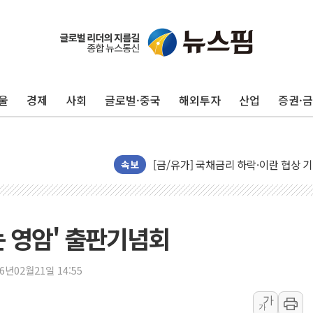
울
경제
사회
글로벌·중국
해외투자
산업
증권·
"곤드레도 AI로 판다"…성신여대, 
공개 사의 정성호에 "잘 버티라" 만
[금/유가] 국채금리 하락·이란 협상 
[장욱희의 중장년 취업에세이] 여성 
속보
[오늘날씨] 한낮 39도 폭염 계속…전
[브라질증시] 금리 인하 기대에도 
"서울 외곽 국민평형 월세 200↑"...
는 영암' 출판기념회
롯데하이마트, 8월에도 LG가전 최대 
이마트, 트레이더스 'T-카페' 일반 점
26년02월21일 14:55
한경협 "에너지 위기 반복…탈탄소 설
가
가
G80 누유·아반떼 화재 발생 가능성…