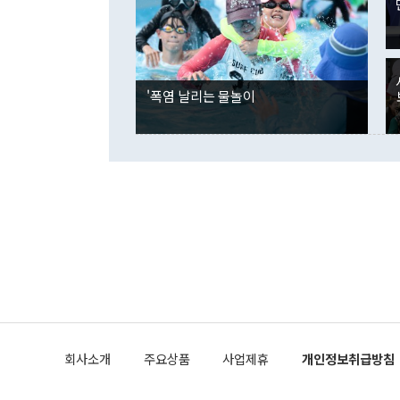
취약계층 보호
당 관객을 이송
미애 지사는 
willowdy@newspim.com
고 불필요한
발생했다. 인
음 세대의 빚
의 관중이 온
해 도의회 및
명은 의식 저
1141world
'폭염 날리는 물놀이
25세 남성 
경기 종료 직
발생했다. 다
복한 것으로 
KBO는 기존
5일과 6일 
을 내렸다. 
었고, 우천 
wcn05002@
회사소개
주요상품
사업제휴
개인정보취급방침