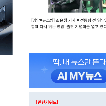
[영암=뉴스핌] 조은정 기자 = 전동평 전 영
함께 다시 뛰는 영암' 출판 기념회를 열고 있다. 20
[관련키워드]