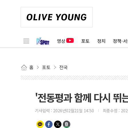
영상
포토
정치
정책·서
홈
포토
전국
'전동평과 함께 다시 뛰
기사입력 :
2026년02월21일 14:50
최종수정 :
20