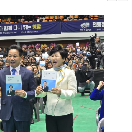
[채권/외환] 미 국채금리·달러 동반 
뉴욕증시, 혼조 마감…'사상 최고' 다
트럼프 행정부, 폴리실리콘 파생제품에
[민주 당권주자 일정] 송영길·정청래·김
[오늘의 국회일정] 세미나·기자회견·주
[오늘의 정치일정] 8월 6일(목)
이란 "美 추가 공격 시 걸프국 에너지
이란, 오만과 호르무즈 항로 합의…재개
유럽증시, 숨가쁘게 진행되는 중동 상