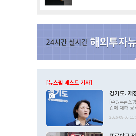
[뉴스핌 베스트 기사]
경기도, 재정
[수원=뉴스핌
건에 대해 공
세입 구조 개
2026-08-05 11:
미애 경기도지
황'을 선언하
상조치 방안을 발표했다.
프로야구 전