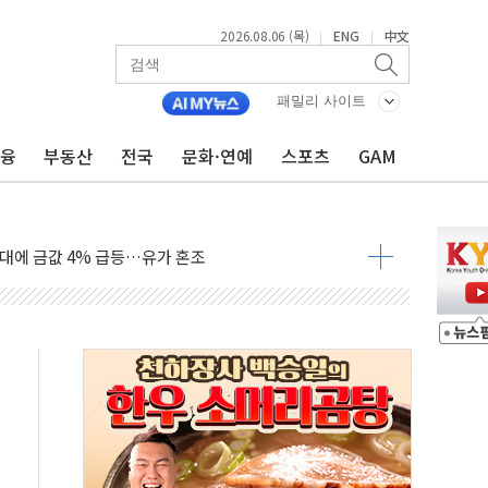
2026.08.06 (목)
ENG
中文
|
|
패밀리 사이트
금융
부동산
전국
문화·연예
스포츠
GAM
영월 소상공인 디지털 전환 나선다
류한 李대통령…"형소법 보완 방법 찾아달라" 주문도
기대에 금값 4% 급등…유가 혼조
근로자, 육아로 경력 단절…기업 인재 전략 재정립 필요
북·제주 비소식
약보합…대선 불확실성에 투자심리 위축
치솟는 월세, 수도권 집값 자극 우려
700만원 할인
포 첫 입점
비 전환 지원 강화해야"
4개 업체 51만여대 리콜