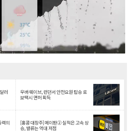
Mute
억달러
우버·웨이브, 런던서 안전요원 탑승 로
보택시 면허 획득
 동력의
[홍콩 대장주] 메이퇀② 실적은 고속 상
승, 밸류는 역대 저점