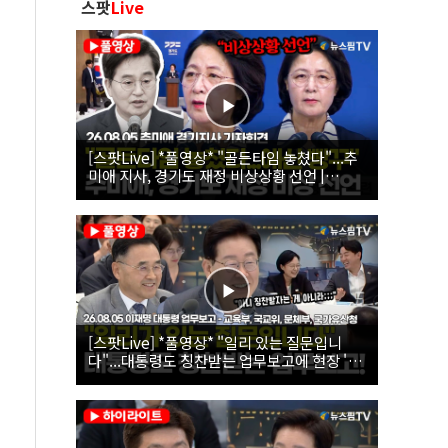
스팟
Live
[스팟Live] *풀영상* "골든타임 놓쳤다"...추
미애 지사, 경기도 재정 비상상황 선언 |
26.08.05 추미애 경기지사 기자회견
[스팟Live] *풀영상* "일리 있는 질문입니
다"...대통령도 칭찬받는 업무보고에 현장 '빵'
| 26.08.05 이재명 대통령 업무보고 - 교육부,
국교위, 문체부, 국가유산청