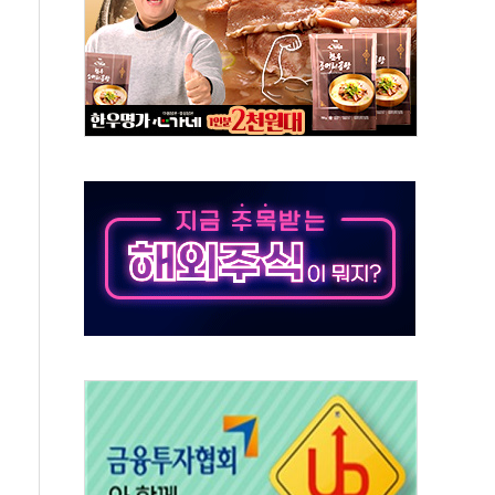
하락…유가 안정에 9월 금리 인상 기대 '후퇴'
우지수 5거래일 연속 랠리
 15% 관세 부과 추진
민석 후보 - 8월 6일
요 정당 - 8월 6일
시설 타격" 초강수
방 협상 '속도'
황 주목하며 보합세 마감… 유가도 큰 변동 없어