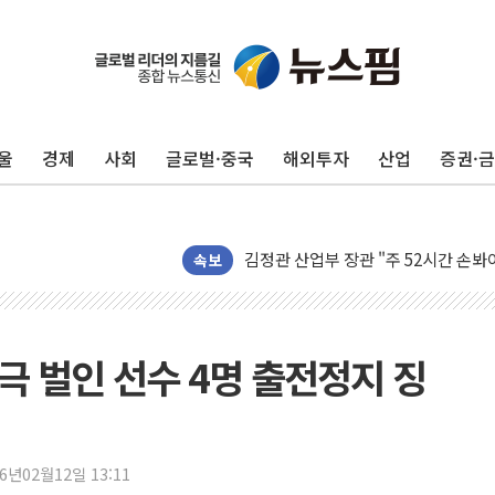
[인도증시] 중동 긴장 완화에 실적 호
러, 1인칭시점 드론으로 우크라 민간
[베트남 증시] 지수 하락 속 'DGC
울
경제
사회
글로벌·중국
해외투자
산업
증권·
'월가의 황제' 다이먼 "금융시장 레
양주 섬유염색공장서 화재 1명 중상…
김정관 산업부 장관 "주 52시간 손봐
해군 1함대 창설 80주년…지역과 함께
속보
[3보] 북, 원산서 동해로 단거리 탄도
우크라 드론 전술, 중남미 콜롬비아에
동해해경, 독도 해상서 부유물 감긴 
투극 벌인 선수 4명 출전정지 징
주한미군 "오산기지 누출, 백린 아닌 
구미 폐염산처리업체서 불 2시간30여
해군과 함께하는 '불금전파, 송정' 시
26년02월12일 13:11
강원도 폭염특보 11일째…온열질환·가