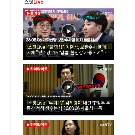
스팟
Live
[스팟Live] *풀영상* 이준석, 보완수사권 폐
지에 "민주당 개악입법, 불안감 가중시켜"｜
26.08.06 개혁신당 보완수사권 폐지 토론회
[스팟Live] '투미TV' 김제경이 내린 李정부 부
동산 정책 점수는? | 26.08.06 서울시 부동산
대토론회