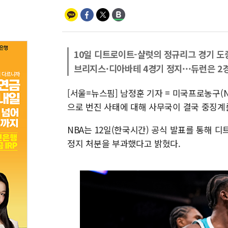
10일 디트로이트-샬럿의 정규리그 경기 도
브리지스·디아바테 4경기 정지···듀런은 2
[서울=뉴스핌] 남정훈 기자 = 미국프로농구(
으로 번진 사태에 대해 사무국이 결국 중징계
NBA는 12일(한국시간) 공식 발표를 통해 
정지 처분을 부과했다고 밝혔다.