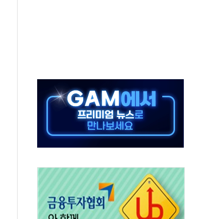
유입에도 박스권…美 암호화폐 법안 처리 여부도 변수
 '62일째'..."대부분 여기서 상주"
환자 2665명·사망 23명
목에 코스피 '휘청'
탄도미사일 발사
·건물 1동 전소