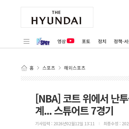
영상
포토
정치
정책·서
홈
스포츠
해외스포츠
[NBA] 코트 위에서 난
계... 스튜어트 7경기
기사입력 :
2026년02월12일 13:11
최종수정 :
20