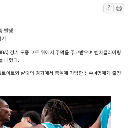
가
[코인 시황] 비트코인, ETF 자금 
가
[르포] 39도 폭염 속 잠실 개표소 시위
강원·전라권 폭염중대경보 확대…온열질
중 발생
빚투·레버리지 줄었지만, 반도체 두 종
경기
[2보] 북한, 원산서 동해상 단거리 
양주 가전제품 창고서 화재…차량 3대
NBA) 경기 도중 코트 위에서 주먹을 주고받으며 벤치클리어링
를 내렸다.
디트로이트와 샬럿의 경기에서 충돌에 가담한 선수 4명에게 출전