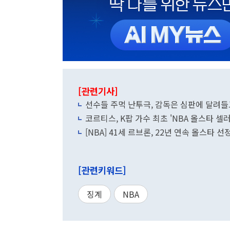
[관련기사]
선수들 주먹 난투극, 감독은 심판에 달려들고.
코르티스, K팝 가수 최초 'NBA 올스타 셀
[NBA] 41세 르브론, 22년 연속 올스타 선정
[관련키워드]
징계
NBA