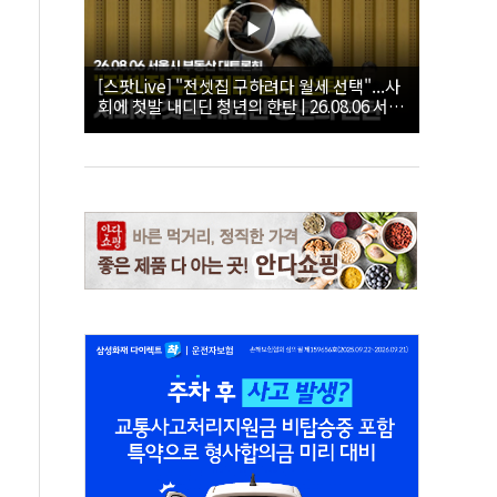
[스팟Live] "전셋집 구하려다 월세 선택"...사
회에 첫발 내디딘 청년의 한탄 | 26.08.06 서울
시 부동산 대토론회