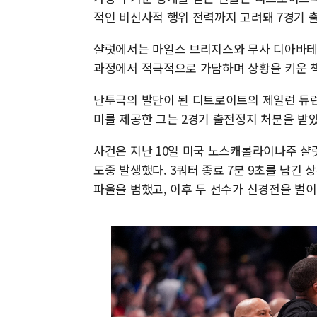
적인 비신사적 행위 전력까지 고려돼 7경기 
샬럿에서는 마일스 브리지스와 무사 디아바테가
과정에서 적극적으로 가담하며 상황을 키운 책
난투극의 발단이 된 디트로이트의 제일런 듀런
미를 제공한 그는 2경기 출전정지 처분을 받았
사건은 지난 10일 미국 노스캐롤라이나주 샬럿의
도중 발생했다. 3쿼터 종료 7분 9초를 남긴
파울을 범했고, 이후 두 선수가 신경전을 벌