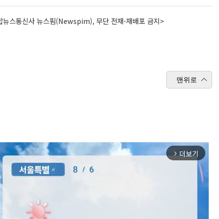
뉴스통신사 뉴스핌(Newspim), 무단 전재-재배포 금지>
맨위로
더보기
arrow_forward_ios