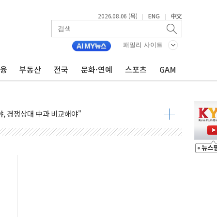
2026.08.06 (목)
ENG
中文
|
|
조까지, 상승...호실적 보고 기업 상승세 뚜렷
인 '사파리' 공격… 시민들 공포감 극대화 전략
패밀리 사이트
' 임시 주총 기대감에 홀로 상한가…마진 잔액은 사상 최고
금융
부동산
전국
문화·연예
스포츠
GAM
버리지 위험수위…숨은 차입이 더 큰 변수"
대응 1단계 진압 중
야, 경쟁상대 中과 비교해야"
하는 '선봉'의 대민 봉사
미사일 1발 발사… 올해 10번째·42일 만 도발
 새 안보 위기… 반군·마약카르텔이 습득해 전투 활용
어선 구조
무해한 표면 부식 물질"
분만에 진화...외국인 노동자 숨져
즌2
축 피해 최소화 '총력 대응'