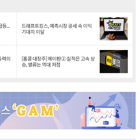
Mute
등...
드래프트킹스, 예측시장 공세 속 이익
기대치 미달
 동력의
[홍콩 대장주] 메이퇀② 실적은 고속 상
승, 밸류는 역대 저점