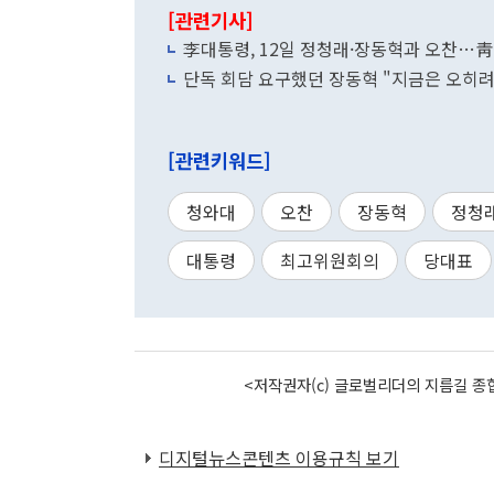
[관련기사]
李대통령, 12일 정청래·장동혁과 오찬…靑
단독 회담 요구했던 장동혁 "지금은 오히려
[관련키워드]
청와대
오찬
장동혁
정청
대통령
최고위원회의
당대표
<저작권자(c) 글로벌리더의 지름길 종합
디지털뉴스콘텐츠 이용규칙 보기