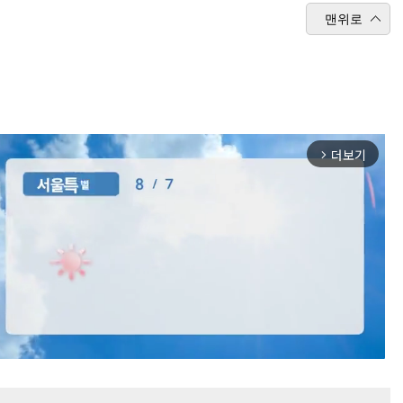
맨위로
더보기
arrow_forward_ios