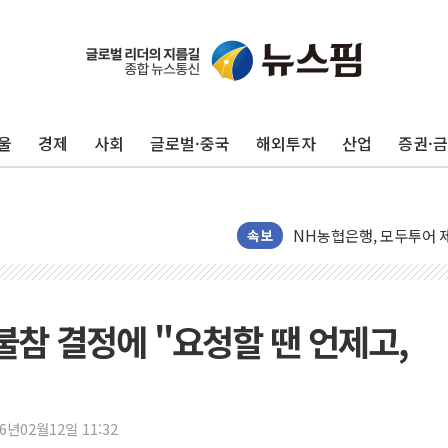
전남광주 화정역 인근 도로
청도 문수리 야산서 산불 
'해병 순직 책임' 임성근 
울
경제
사회
글로벌·중국
해외투자
산업
증권·
헥토이노베이션, 상반기 매
우리은행, 고창해상풍력에 
NH농협은행, 모두투어 
민병덕 "오늘 67개 점포
속보
하나금융이 쏘아 올린 CI
종합특검, '尹 관저 이전 
코스피·코스닥 오전 동반
불참 결정에 "요청할 땐 언제고,
'입추'인데 연일 찜통더
"최대 2시간 앞서 침수 
유니슨 "국내생산세액공제
26년02월12일 11:32
창호 교체하다 난간 무너