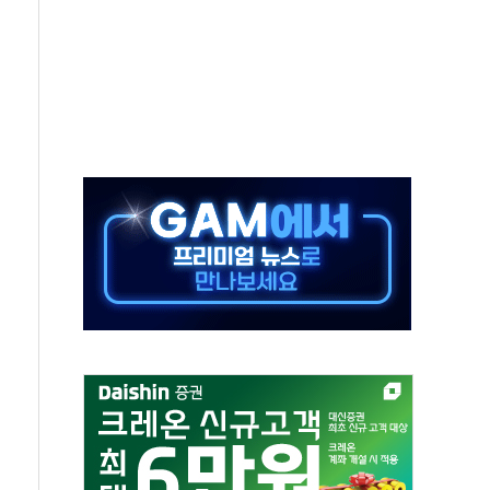
고 재개발·재건축 촉진하는 것이 부동산 정상화"
저 이전 감사 무마' 유병호 감사위원 구속 기소
년 AI 팩토리 매출 본격화
개입...4월 말 '56조원' 사상 최대
스타트업 지원 프로그램 성료
의' 차가원 대표 구속 송치