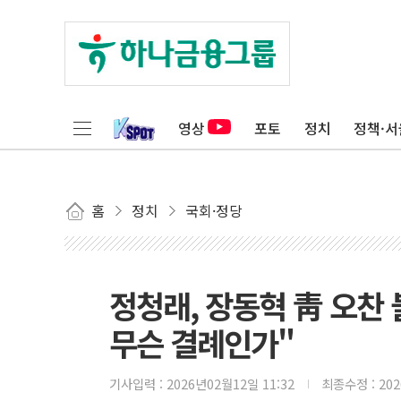
영상
포토
정치
정책·서
홈
정치
국회·정당
정청래, 장동혁 靑 오찬 
무슨 결례인가"
기사입력 :
2026년02월12일 11:32
최종수정 :
20