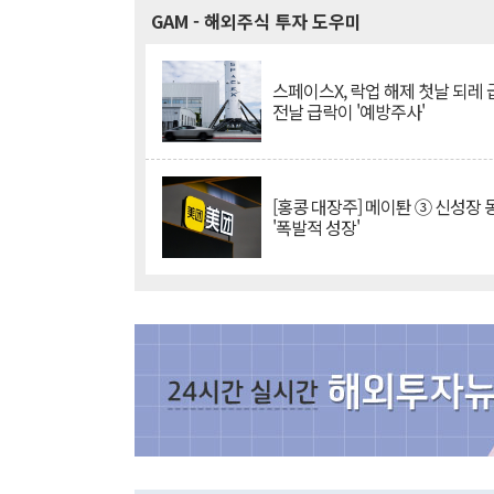
GAM
- 해외주식 투자 도우미
스페이스X, 락업 해제 첫날 되레 급
전날 급락이 '예방주사'
[홍콩 대장주] 메이퇀 ③ 신성장
'폭발적 성장'