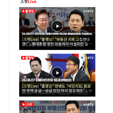
스팟
Live
[스팟Live] *풀영상* "부동산 지옥 고집한다
면!"...李대통령 향한 장동혁의 서슬퍼런 일갈
| 26.08.07 국민의힘 부동산정책 정상화 특별
위원회 전체회의
[스팟Live] *풀영상* 한병도 “국민의힘, 말로
만 주택 공급…공급 법안 처리 협조하라”｜
26.08.07 더불어민주당 원내대책회의