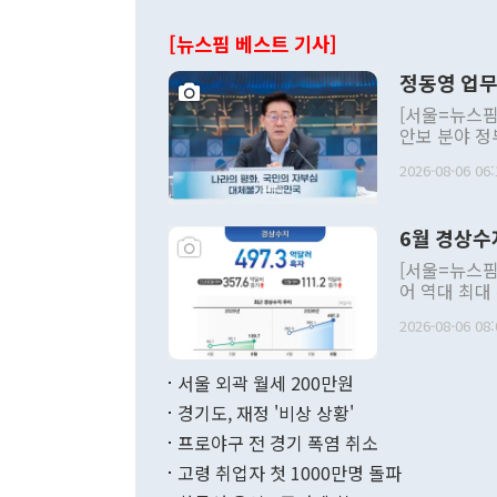
[뉴스핌 베스트 기사]
정동영 업무
[서울=뉴스핌
안보 분야 정
평화공존 발전
2026-08-06 06:
발언 중에는 
언한 것이 있
령은 공개적으
6월 경상수
주의적 희망에
관의 대북 정
[서울=뉴스핌
관 부처 장관
어 역대 최대
관의 무리한 
출 호조로 월
다. [정동영 통일부 장관이 지난달 23일 오후 서울 종로구 정부서울청사에
2026-08-06 08:
료=한국은행] 한국은행이 6일 발표한 '2026년 6월 국제수지(잠정)'에
서 취임 1주년 
면 지난 6월
부 장관 권한
1000만달러
서울 외곽 월세 200만원
발전 구상'을
이에 따라 올
적 갈등 해결
경기도, 재정 '비상 상황'
했다. 경상수
결과 혐오의 
9000만달러
프로야구 전 경기 폭염 취소
년간의 CVI
지 기준 상품
고령 취업자 첫 1000만명 돌파
무너졌다고도 
며 월간 기준
현실을 바꾸는