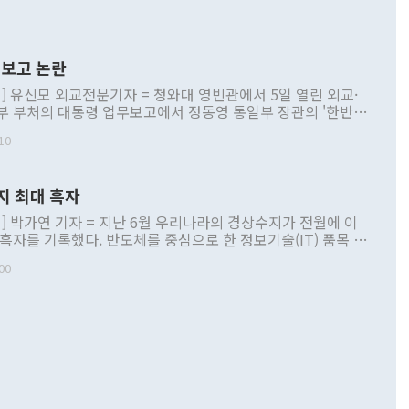
보고 논란
] 유신모 외교전문기자 = 청와대 영빈관에서 5일 열린 외교·
부 부처의 대통령 업무보고에서 정동영 통일부 장관의 '한반도
 구상'과 업무보고 발언이 논란을 빚고 있다. 이날 정 장관의
10
정부 내 조율을 거치지 않은 사안을 정책으로 추진하겠다고 공
는가 하면 사실 관계에 맞지 않은 설명도 있었다. 이재명 대통
로 신중을 기해 달라고 경고했고, 조현 외교부 장관은 '이상
지 최대 흑자
 근거한 비현실적 구상'이라는 비판을 내놨다. 그동안 정 장
책 관련 발언이 물의를 빚은 적은 여러 번 있지만 대통령과 유
] 박가연 기자 = 지난 6월 우리나라의 경상수지가 전월에 이
이 공개적으로 부정적 입장을 표명한 것은 이례적이다. 정 장
 흑자를 기록했다. 반도체를 중심으로 한 정보기술(IT) 품목 수
대북 접근법과 월권을 제어해야 한다는 목소리도 높아지고 있
간 상품수출이 처음으로 1000억달러를 넘어선 영향이다. [자
00
 따르
기자간담회를 하고 있다. [사진=통일부] 2026.07.23 ◆통일
 경상수지는 497억3000만달러 흑자로 집계됐다. 전월(386억
 넘어선 주장 정 장관은 이날 업무보고에서 '한반도 평화공존
)에 이어 두 달 연속 월간 기준 역대 최대 기록을 갈아치웠다.
 설명하면서 이재명 정부 2년차 핵심 과제로 상호 존중·평화
해 상반기 누적 경상수지 흑자는 1910억1000만달러를 기록
·핵 없는 한반도 등 3대 기본 방향을 제시했다. 정 장관은 "대
지 흑자를 견인한 것은 상품수지다. 6월 상품수지는 478억
언어는 멈춰야 한다"면서 주적 용어 대체를 주장했다. 지난 25
 흑자를 기록하며 전월에 이어 역대 최대를 다시 썼다. 국제수
D(완전하고 검증가능하며 되돌릴 수 없는 비핵화) 구도는 이미
수출은 1123억7000만달러로 전년 동월 대비 84.5% 증가하
했다. 또 "현 시점에서 흘러간 선(先)비핵화만 되뇌는 것은
 처음으로 1000억달러를 넘어섰다. 상품수입은 644억8000만
 데 힘이 되지 않는다"고 주장했다. 정 장관은 또 "정전 체제