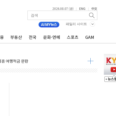
2026.08.07 (금)
ENG
中文
|
|
 4중 추돌…1명 심정지·5명 부상
진화 중...진화헬기 3대 투입
패밀리 사이트
전 사단장 항소심도 징역 3년
금융
부동산
전국
문화·연예
스포츠
GAM
출 첫 2000억원 돌파
4000억 금융 지원
제휴 여행적금 완판
 영업 재개...장바구니에 홈플러스 담아달라" 호소
FO, 금융지주 포용금융 조직개편 신호탄
감사 무마' 유병호 구속 기소
 하락…내린 종목이 두 배 넘어
위…김성환 기후부 장관 "예측범위 벗어나도 즉시대응"
예측"…건설연, AI 위험기상 기술 개발
·인증제도 개선 수혜 기대"
져…대전서 50대 일용직 추락 사망