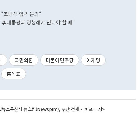
 "초당적 협력 논의"
 李대통령과 정청래가 만나야 할 때"
래
국민의힘
더불어민주당
이재명
홍익표
뉴스통신사 뉴스핌(Newspim), 무단 전재-재배포 금지>