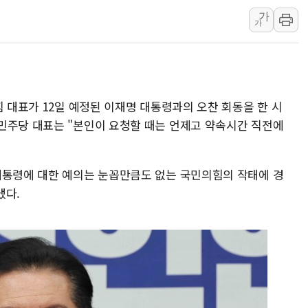
가
장동혁 "규제와 대출 풀
가
[속보] 종합특검, '尹 관
AI에 승부 건 네이버…내
日, 4~6월 105조원 환시 
오렌지플래닛 창업재단, 
힘 대표가 12일 예정된 이재명 대통령과의 오찬 회동을 한 시
경찰, '300억대 사기 혐
민주당 대표는 "본인이 요청할 때는 언제고 약속시간 직전에
대통령에 대한 예의는 눈꼽만큼도 없는 국민의힘의 작태에 경
냈다.