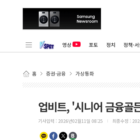
영상
포토
정치
정책·서
홈
증권·금융
가상통화
업비트, '시니어 금융골
기사입력 :
2026년02월11일 08:25
최종수정 :
20