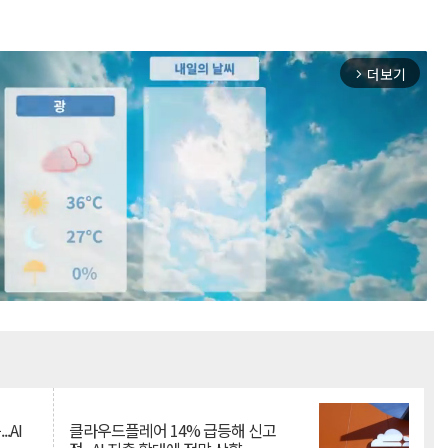
더보기
arrow_forward_ios
Mute
.AI
클라우드플레어 14% 급등해 신고