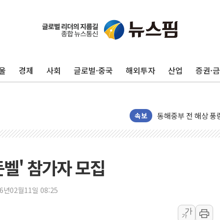
울
경제
사회
글로벌·중국
해외투자
산업
증권·
'화합' 꺼낸 김민석
李대통령, ISA 개편
동해중부 전 해상 풍
속보
연일 폭염에 온열질환
中 전방위 아파트 부
인제 용대리 계곡서 
든벨' 참가자 모집
동해시, 11~14일 
강원 중·남부 동해안
26년02월11일 08:25
청양 밭에서 일하던 
가
폭염에 車 운전면허 
가