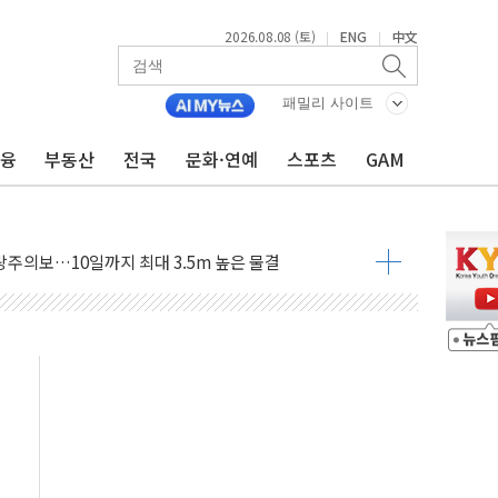
2026.08.08 (토)
ENG
中文
|
|
패밀리 사이트
금융
부동산
전국
문화·연예
스포츠
GAM
에 '뻔뻔' 받아친 정청래…제주 연설서 신경전 고조
 재검토 지시…與 "적극 환영"·野 "졸속 국정"
랑주의보…10일까지 최대 3.5m 높은 물결
 사망 23명…정부, 비상대응기구 가동
양, 수도 베이징도 부동산 규제 철폐
수위 상승으로 피서객 7명 고립…전원 구조
'별똥별 멍' 운영…페르세우스 유성우 관측
 시간당 50mm 이상 폭우…호우경보 발효
90대 숨져…온열질환 여부 조사
기능시험 오전 집중 편성…체감온도 38도 넘으면 중단