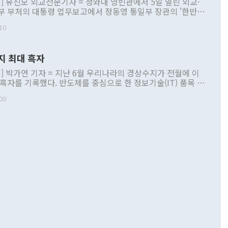
] 유신모 외교전문기자 = 청와대 영빈관에서 5일 열린 외교·
부 부처의 대통령 업무보고에서 정동영 통일부 장관의 '한반도
 구상'과 업무보고 발언이 논란을 빚고 있다. 이날 정 장관의
10
정부 내 조율을 거치지 않은 사안을 정책으로 추진하겠다고 공
는가 하면 사실 관계에 맞지 않은 설명도 있었다. 이재명 대통
로 신중을 기해 달라고 경고했고, 조현 외교부 장관은 '이상
지 최대 흑자
 근거한 비현실적 구상'이라는 비판을 내놨다. 그동안 정 장
책 관련 발언이 물의를 빚은 적은 여러 번 있지만 대통령과 유
] 박가연 기자 = 지난 6월 우리나라의 경상수지가 전월에 이
이 공개적으로 부정적 입장을 표명한 것은 이례적이다. 정 장
 흑자를 기록했다. 반도체를 중심으로 한 정보기술(IT) 품목 수
대북 접근법과 월권을 제어해야 한다는 목소리도 높아지고 있
간 상품수출이 처음으로 1000억달러를 넘어선 영향이다. [자
00
 따르
기자간담회를 하고 있다. [사진=통일부] 2026.07.23 ◆통일
 경상수지는 497억3000만달러 흑자로 집계됐다. 전월(386억
 넘어선 주장 정 장관은 이날 업무보고에서 '한반도 평화공존
)에 이어 두 달 연속 월간 기준 역대 최대 기록을 갈아치웠다.
 설명하면서 이재명 정부 2년차 핵심 과제로 상호 존중·평화
해 상반기 누적 경상수지 흑자는 1910억1000만달러를 기록
·핵 없는 한반도 등 3대 기본 방향을 제시했다. 정 장관은 "대
지 흑자를 견인한 것은 상품수지다. 6월 상품수지는 478억
언어는 멈춰야 한다"면서 주적 용어 대체를 주장했다. 지난 25
 흑자를 기록하며 전월에 이어 역대 최대를 다시 썼다. 국제수
D(완전하고 검증가능하며 되돌릴 수 없는 비핵화) 구도는 이미
수출은 1123억7000만달러로 전년 동월 대비 84.5% 증가하
했다. 또 "현 시점에서 흘러간 선(先)비핵화만 되뇌는 것은
 처음으로 1000억달러를 넘어섰다. 상품수입은 644억8000만
 데 힘이 되지 않는다"고 주장했다. 정 장관은 또 "정전 체제
6% 늘었다. 통관 기준으로는 반도체 수출이 전년 동월 대비
로 바꾸는 논의에 착수하겠다"면서 "북·미 정상회담 견인과
증했고 컴퓨터·주변기기(SSD)는 282.7% 증가했다. IT 품목
화의 동력을 확보하기 위해 최선을 다할 것"이라고 말했다. 하
.4% 늘었으며 비IT 품목도 ▲석유제품(47.5%) ▲화공품
령은 정 장관의 구상에 대부분 제동을 걸었다. 이 대통령은 "평
▲철강제품(17.9%) ▲승용차(6.1%) 등을 중심으로 18.6% 증가
 정치적으로 악용되는 측면이 있다"며 "많이 조심하셔야 한
준 수입은 ▲원자재(30.5%) ▲자본재(35.3%) ▲소비재
다. 북한을 다른 이름으로 불러야 한다는 주장에는 "표현에 꼬
가 모두 늘었다. 서비스수지는 12억9000만달러 적자를 기록해 전