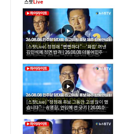
스팟
Live
[스팟Live] 정청래 “뻔뻔하다”…‘화합’ 꺼낸
김민석에 정면 반격 | 26.08.08 더불어민주당
당대표·최고위원 후보 제주 합동연설회
[스팟Live] “정청래 후보 그동안 고생 많이 했
습니다”…송영길, 연임에 선 긋기 | 26.08.08
더불어민주당 당대표·최고위원 후보 제주 합
동연설회