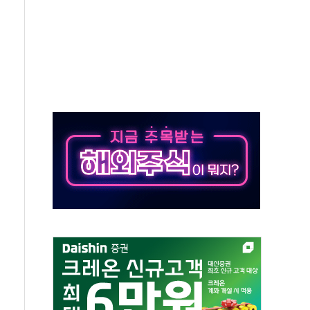
가누르기 방지법' 전면 재검토 지시
 시간당 20~30mm 강한 비...가뭄 해소될 듯
 지속…내륙 곳곳 소나기
택 검토, 민주당 스스로 원칙 뒤집는 것"
속…청주·진천 35도, 곳곳 소나기
지·공소청 출범…피해자들 '범죄 사각지대' 우려
보 보안 새판 짠다…'자율규제단체' 타진
 경선 발표...김민석 '재역전' vs 정청래 '격차 확대'
에 금리 인상 우려 후퇴…S&P500 최고치
 해임 재추진…"26일까지 의혹 소명" 요구