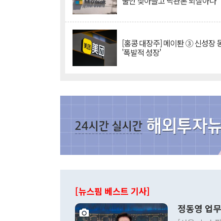
불안 잦아들고 낙관론 되살아나
[홍콩 대장주] 메이퇀 ③ 신성장
'폭발적 성장'
[뉴스핌 베스트 기사]
정동영 업무