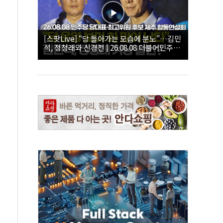
[스팟Live] “당 돌아가는 모습에 분노”…김민
석, 정청래와 신경전 | 26.08.08 더불어민주당
당대표·최고위원 후보 제주 합동연설회