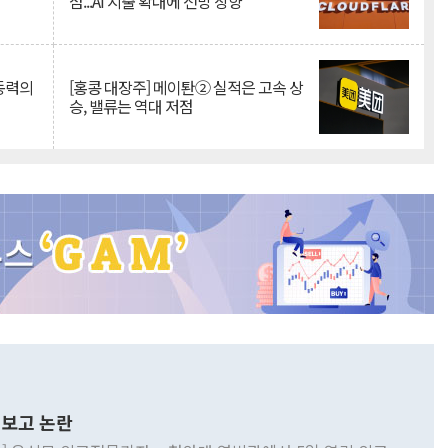
점...AI 지출 확대에 전망 상향
 동력의
[홍콩 대장주] 메이퇀② 실적은 고속 상
승, 밸류는 역대 저점
보고 논란