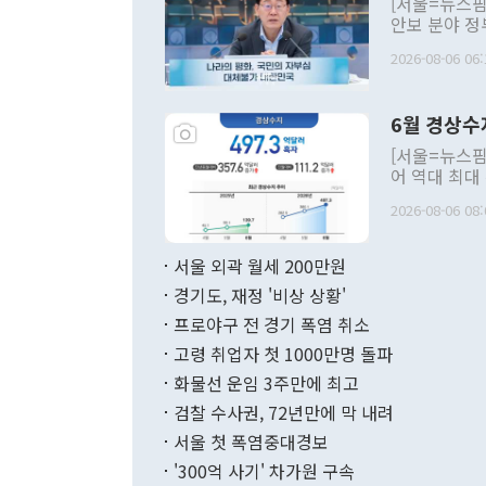
[서울=뉴스핌
안보 분야 정
평화공존 발전
2026-08-06 06:
발언 중에는 
언한 것이 있
령은 공개적으
6월 경상수
주의적 희망에
관의 대북 정
[서울=뉴스핌
관 부처 장관
어 역대 최대
관의 무리한 
출 호조로 월
다. [정동영 통일부 장관이 지난달 23일 오후 서울 종로구 정부서울청사에
2026-08-06 08:
료=한국은행] 한국은행이 6일 발표한 '2026년 6월 국제수지(잠정)'에
서 취임 1주년 
면 지난 6월
부 장관 권한
1000만달러
서울 외곽 월세 200만원
발전 구상'을
이에 따라 올
적 갈등 해결
경기도, 재정 '비상 상황'
했다. 경상수
결과 혐오의 
9000만달러
프로야구 전 경기 폭염 취소
년간의 CVI
지 기준 상품
고령 취업자 첫 1000만명 돌파
무너졌다고도 
며 월간 기준
현실을 바꾸는
달러로 38.
화물선 운임 3주만에 최고
를 평화 체제
196.9% 급
검찰 수사권, 72년만에 막 내려
함께 4자 대
수출은 160
지만 이 대통
서울 첫 폭염중대경보
(18.6%) 
화공존 정책이
했다. 통관 기
'300억 사기' 차가원 구속
다"고 지적했
(16.4%)