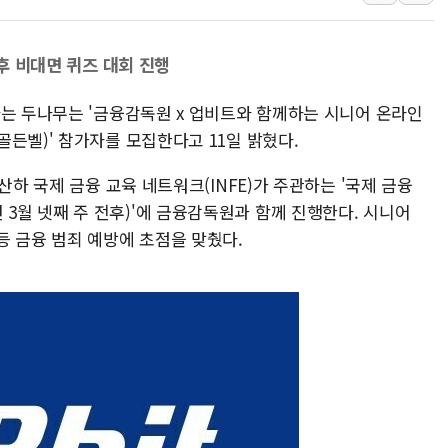
李대통령, 'ISA·주
'호우 특보' 경북 울진
 후 비대면 퀴즈 대회 진행
주말 무더위·열대야
하는 두나무는 '금융감독원 x 업비트와 함께하는 시니어 온라인
오세훈 "용산공원 주
든벨)' 참가자를 모집한다고 11일 밝혔다.
충북 주말 무더위 지
10월 보완수사권 폐
산하 국제 금융 교육 네트워크(INFE)가 주관하는 '국제 금융
한상협, 업계 개인정
, 매년 3월 넷째 주 전후)'에 금융감독원과 함께 진행한다. 시니어
민주당, 오늘 제주·인천
등 금융 범죄 예방에 초점을 맞췄다.
뉴욕증시, 고용 쇼크
트럼프, 쿡 연준 이사