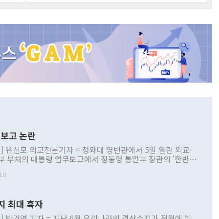
보고 논란
] 유신모 외교전문기자 = 청와대 영빈관에서 5일 열린 외교·
부 부처의 대통령 업무보고에서 정동영 통일부 장관의 '한반도
 구상'과 업무보고 발언이 논란을 빚고 있다. 이날 정 장관의
10
정부 내 조율을 거치지 않은 사안을 정책으로 추진하겠다고 공
는가 하면 사실 관계에 맞지 않은 설명도 있었다. 이재명 대통
로 신중을 기해 달라고 경고했고, 조현 외교부 장관은 '이상
지 최대 흑자
 근거한 비현실적 구상'이라는 비판을 내놨다. 그동안 정 장
책 관련 발언이 물의를 빚은 적은 여러 번 있지만 대통령과 유
] 박가연 기자 = 지난 6월 우리나라의 경상수지가 전월에 이