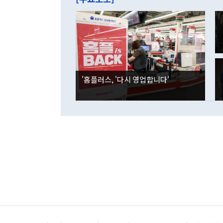
억1000만달
이 9월 러시
였던 올해 3
며 "정부 차
인의 해외투자
은 "그것은 
각각 증가했다
잘랐다. 정 
국인의 국내 
않았다는 점에
감소하며 전월
사합의 복원,
경신했다. 외
권이라는 지적
분기 말 만기
뒤 "여기 업
다. 내국인의
'홈플러스, '다시 영업합니다'
부의 한 소식
다. eoyn2@
를 거쳐 결정
련 부처 장관
하고 대통령의
한 문제"라고 지적했다. 이재명 대통령이
외교 국방 등
2026.08.05 ◆시대착오적 접근, 대북 인식 오류 더욱 문제인 것은 정 장관
의 이같은 주
실과 다른 인
격히 변화하고
못하고 있다는
되뇌는 것은 
법을 호도하고
이나 미국은 
금까지의 북핵