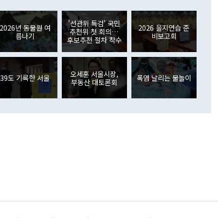
러 증가해 월간 기준 역대 최대 증가 폭을 기록했다. 종전 최대
아 블라디보스토크에서 열리는 '동방경제포럼(EEF)'을 언급하
월(369억9000만달러)을 넘어선 것이다. 직접투자에서는 내국
원에서 (참석을) 검토하고 있다"고 발언한 데 대해서도 조 장관
가 80억1000만달러, 외국인의 국내투자가 46억3000만달러
'선관위 특검' 국민
외교부의 몫"이라며 "아직 거기까지 진도가 나가지 않았다"고
2026년 동물원 여
2026 을지연습 준
. 증권투자에서는 외국인의 국내 주식 매도세가 이어졌다. 외
추천위 첫 회의…
름나기
비보고회
장관이 이날 소개한 대북 구상과 설명은 정부 내 조율을 거치지
주식 투자는 차익실현 매도 등의 영향으로 316억1000만달러
후보추천 절차 착수
서 문제가 있다. 특히 주적 표현 대체와 국호 사용, 9·19 군
(-310억5000만달러)에 이어 역대 최대 순매도 기록을 다시
 4자회담 추진 등은 통일부 장관이 결정할 사안이 아니어서 월
국인의 국내 채권투자는 세계국채지수(WGBI) 자금 유입에도
이 나오고 있다. 이 대통령은 정 장관의 업무보고를 듣고 난
도래 영향으로 증가 폭이 줄어든 52억9000만달러를 기록했
무보고에 발표했다고 승인난 건 아니다"라고 재차 확인했다. 정
오세훈 서울시장,
 해외 증권투자는 주식을 중심으로 35억6000만달러 증가했
39도 기록한 서울
폭염 날리는 물놀이
부동산 대토론회
통은 "정 장관의 발언 내용은 대부분 국가안전보장회의(NSC)
newspim.com
된 사안이 아닌 정 장관의 개인적 생각에 가깝다"며 "안보 관
이 정부의 공식 정책이 아닌 사안을 추진하겠다고 업무보고를
 면전에서 '국군통수권자가 나서야 한다'고 주장한 것은 심각
 5일 청와대 영빈관에서 열린 통일
 외교 안보 부처 업무보고에서 발언하고 있다. [사진=청와대]
장이 현 시점에서 이미 참고가 될 수 없는 과거의 경험 또는 사
식에 기반하고 있다는 것이다. 정 장관이 주장하는 구상은 급
 있는 북한의 전략과 한반도 및 국제 정세를 전혀 반영하지
 비판이 제기되고 있다. 정 장관이 "흘러간 선(先)비핵화만
현실을 바꾸지 못한다"고 언급한 것은 지금까지의 대북 접근
 있다. 북핵 위기 발발 이후 지금까지 모든 핵 협상에서 한국
북한에 선비핵화를 공식적으로 요구한 적이 없기 때문이다. 지
 협상은 북한의 비핵화 조치에 한·미가 상응하는 대가를 제