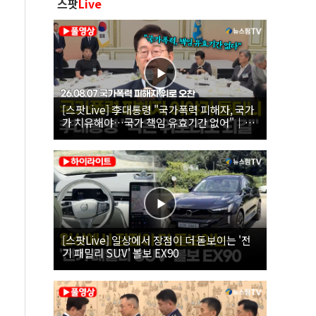
스팟
Live
[스팟Live] 李대통령 "국가폭력 피해자, 국가
가 치유해야…국가 책임 유효기간 없어"｜
26.08.07 국가폭력 피해자 위로 오찬
[스팟Live] 일상에서 장점이 더 돋보이는 '전
기 패밀리 SUV' 볼보 EX90