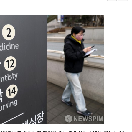
이란와이어 "이란 최고지도자 위독…곧 사망해
남동발전, 해남군에 국내 최대 규모 400MW 
[인도증시] 중동 불안 속 유가 상승에 소폭 하락
황희 '폐버스 청년주택' SNS 글 역풍에 "정부
폭염 누그러지고 가뭄 숙지나...경북동해안권 8
사우디·튀르키예·파키스탄, '공동방위협정' 체
신길동 신축도 3.3㎡당 7250만원…써밋 클라
용산공원·그린벨트로 또 충돌…반복되는 국토부
[AI 부동산 투데이] 특공 전략도 '극과 극'…
[코인시황] 비트코인 6만4000달러대 횡보…고