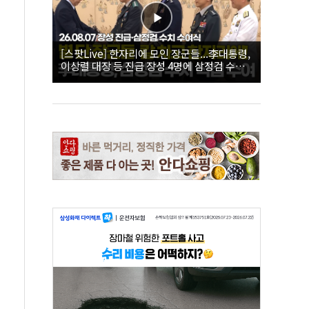
[스팟Live] 한자리에 모인 장군들...李대통령,
이상렬 대장 등 진급 장성 4명에 삼정검 수치
직접 수여｜26.08.07 장성 진급·삼정검 수치
수여식