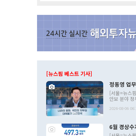
[뉴스핌 베스트 기사]
정동영 업무
[서울=뉴스핌
안보 분야 정
평화공존 발전
2026-08-06 06:
발언 중에는 
언한 것이 있
령은 공개적으
6월 경상수
주의적 희망에
관의 대북 정
[서울=뉴스핌