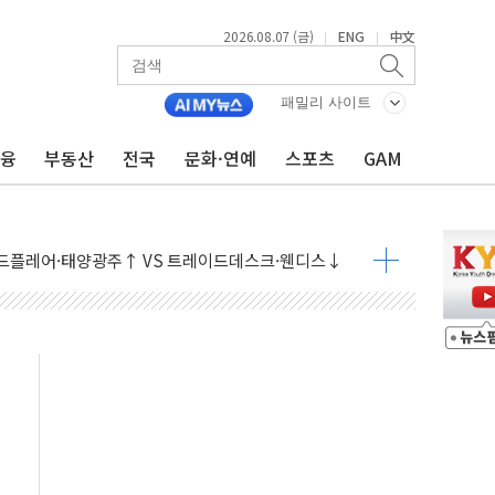
2026.08.07 (금)
ENG
中文
|
|
패밀리 사이트
금융
부동산
전국
문화·연예
스포츠
GAM
9월 금리 인상 기대 후퇴
결
라우드플레어·태양광주↑ VS 트레이드데스크·웬디스↓
자 7359명 끝까지 찾겠다"
 톤 낮춰
항시 '시끌'
름…수도권 집중 완화 전환점"
주재… "전폭적 공급 확대·속도전 총력"
…美 태양광주 급등