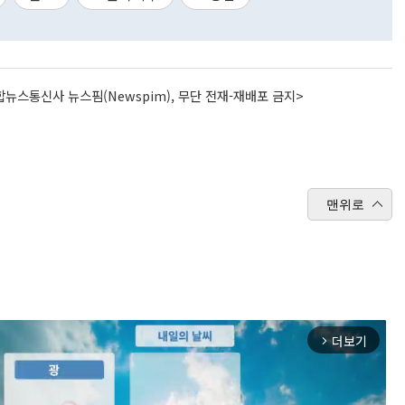
뉴스통신사 뉴스핌(Newspim), 무단 전재-재배포 금지>
맨위로
더보기
arrow_forward_ios