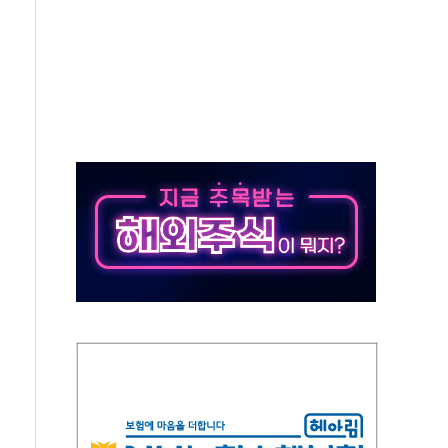
도 놀랍지 않아"
태양광 착공…여의도 1.6배 규모
...금융주 낙폭 커
정책 아냐" 해명
~9일 최대 100mm 호우
결… 수니파 국가들의 새 안보 협력 구도
비온 59㎡ 18억원대
-서울시 '정책 엇박자'
생애최초만 경쟁 치열
래·ETF 매수에도 고유가·금리·입법 지연 '삼중 부담'