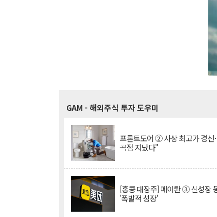
GAM
- 해외주식 투자 도우미
프론트도어 ② 사상 최고가 경신
곡점 지났다"
[홍콩 대장주] 메이퇀 ③ 신성장
'폭발적 성장'