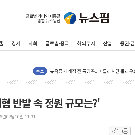
울
경제
사회
글로벌·중국
해외투자
산업
증권·
[종합] 美 7월 고용 2만3000명 감소 '쇼크'…
[사진] 이슬람 수니파 3개국, 공동방위협정 체
뉴욕증시 개장 전 특징주...아틀라시안·클
속보
보훈부, 미 DPAA와 MOU… "6·25 미군 실종
트럼프 "금리 내려야"…파월 때와 달리 워시엔
특정 정치인 측근 포항시 정책특보 내정설...포
의협 반발 속 정원 규모는?'
李 "해남 태양광, 대한민국 다음 100년 밑거
李 대통령, '6시간 마라톤 부동산 2차 회의' 
26년02월10일 11:31
트럼프, 中 겨냥 폴리실리콘 관세 15% 부과
[사진] 빈살만과 에르도안의 만남
가
가