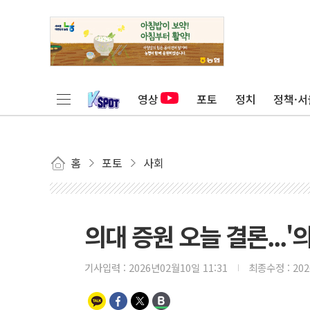
영상
포토
정치
정책·서
홈
포토
사회
의대 증원 오늘 결론...'
기사입력 :
2026년02월10일 11:31
최종수정 :
20