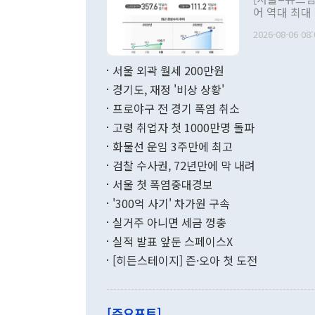
관 부처 장관
어 역대 최대
관의 무리한 
출 호조로 월
다. [정동영 통일부 장관이 지난달 23일 오후 서울 종로구 정부서울청사에
2026-08-06 08:
료=한국은행] 한국은행이 6일 발표한 '2026년 6월 국제수지(잠정)'에
서 취임 1주년 
면 지난 6월
부 장관 권한
1000만달러
서울 외곽 월세 200만원
발전 구상'을
이에 따라 올
적 갈등 해결
경기도, 재정 '비상 상황'
했다. 경상수
결과 혐오의 
9000만달러
프로야구 전 경기 폭염 취소
년간의 CVI
지 기준 상품
고령 취업자 첫 1000만명 돌파
무너졌다고도 
며 월간 기준
현실을 바꾸는
달러로 38.
화물선 운임 3주만에 최고
를 평화 체제
196.9% 급
검찰 수사권, 72년만에 막 내려
함께 4자 대
수출은 160
지만 이 대통
서울 첫 폭염중대경보
(18.6%) 
화공존 정책이
했다. 통관 기
'300억 사기' 차가원 구속
다"고 지적했
(16.4%)
투리가 잡혀 
실거주 아니면 세금 껑충
월(-10억9
쁜 상황이 초
증가와 유류할
실적 발표 앞둔 스페이스X
9·19 군사
기록했지만 
[히든스테이지] 즌·오아 첫 도전
"우리의 선의
로 전환됐다.
으로 약간의 의문
를 기록해 전
관은 업무보고
는 배당수입
주의에 근거한
줄면서 25억
[주요포토]
라며 "여러분