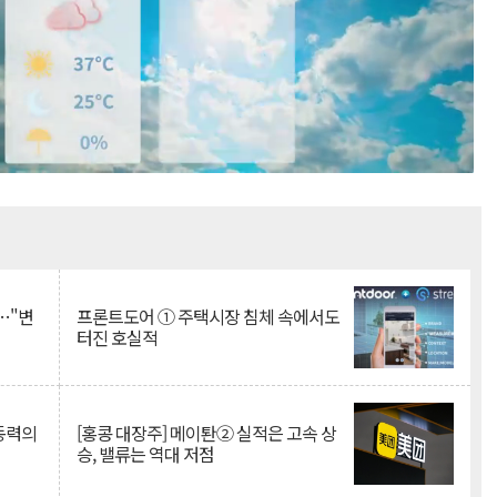
Mute
…"변
프론트도어 ① 주택시장 침체 속에서도
터진 호실적
 동력의
[홍콩 대장주] 메이퇀② 실적은 고속 상
승, 밸류는 역대 저점