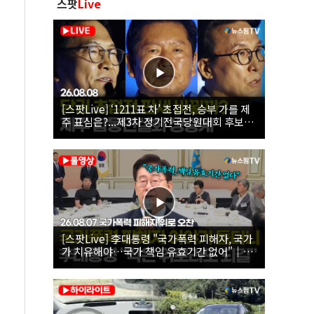
스팟
Live
[스팟Live] ‘1211표 차’ 초접전, 승부 가를 제
주 표심은?...제3차 정기전국당원대회 후보자
제주 합동연설회 생중계 | 26.08.08
[스팟Live] 李대통령 "국가폭력 피해자, 국가
가 치유해야…국가 책임 유효기간 없어"｜
26.08.07 국가폭력 피해자 위로 오찬