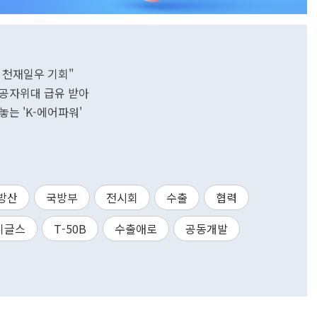
 천재일우 기회"
항공자위대 급유 받아
는 'K-에어파워'
방산
국방부
전시회
수출
협력
이글스
T-50B
수출애로
공동개발