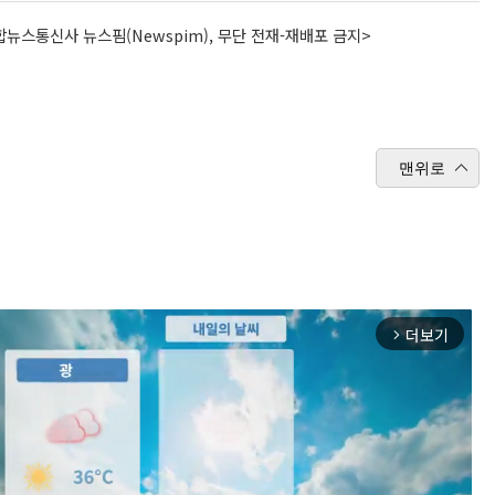
뉴스통신사 뉴스핌(Newspim), 무단 전재-재배포 금지>
맨위로
더보기
arrow_forward_ios