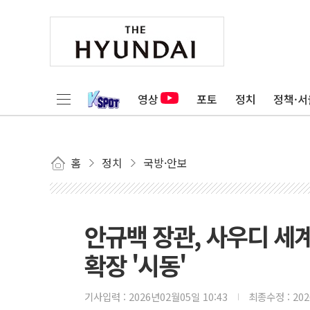
영상
포토
정치
정책·서
홈
정치
국방·안보
안규백 장관, 사우디 세
확장 '시동'
기사입력 :
2026년02월05일 10:43
최종수정 :
20