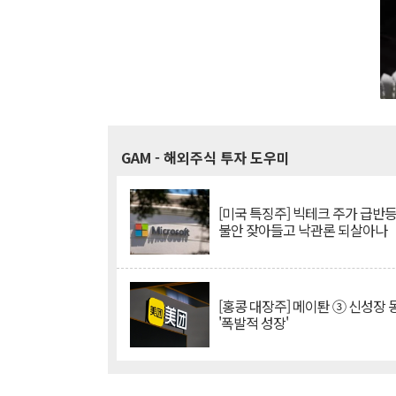
GAM
- 해외주식 투자 도우미
[미국 특징주] 빅테크 주가 급반등..
불안 잦아들고 낙관론 되살아나
[홍콩 대장주] 메이퇀 ③ 신성장
'폭발적 성장'