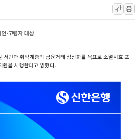
홈플러스發 대형마트 판매,
가
가
윤준병·이해민 의원, '정부
'호우·산사태 주의보' 울진 
애인·고령자 대상
여야, 황희 '버스 하우스' 공
풀무원재단, '국제과학연극제
현대그린푸드 '텍사스로드하
8일 서민과 취약계층의 금융거래 정상화를 목표로 소멸시효 포
與 "세제개편안 8월 말 당
 지원을 시행한다고 밝혔다.