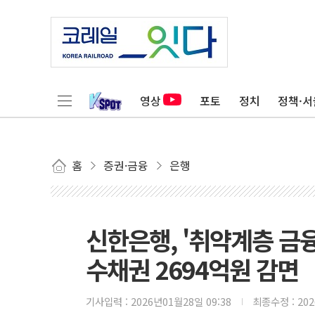
영상
포토
정치
정책·서
홈
증권·금융
은행
신한은행, '취약계층 금
수채권 2694억원 감면
기사입력 :
2026년01월28일 09:38
최종수정 :
20