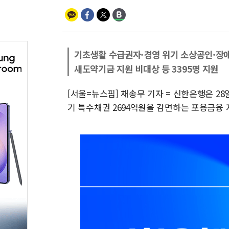
기초생활 수급권자·경영 위기 소상공인·장
새도약기금 지원 비대상 등 3395명 지원
[서울=뉴스핌] 채송무 기자 = 신한은행은 2
기 특수채권 2694억원을 감면하는 포용금융