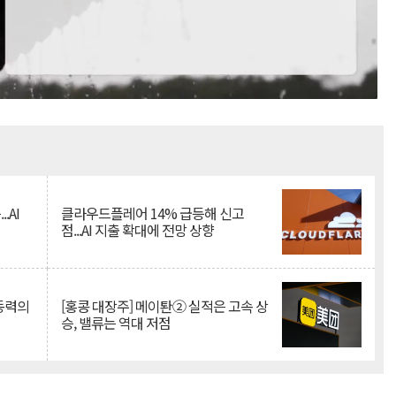
Mute
.AI
클라우드플레어 14% 급등해 신고
점...AI 지출 확대에 전망 상향
 동력의
[홍콩 대장주] 메이퇀② 실적은 고속 상
승, 밸류는 역대 저점