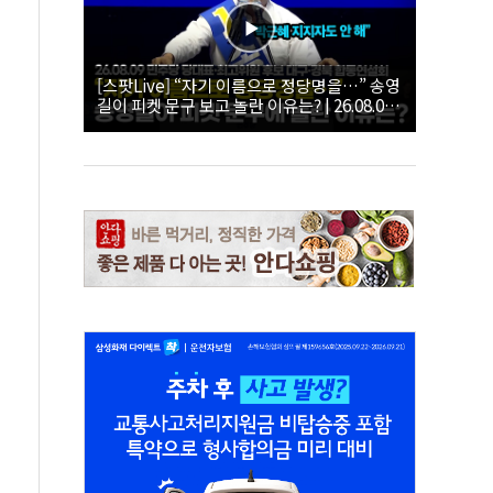
[스팟Live] “자기 이름으로 정당명을…” 송영
길이 피켓 문구 보고 놀란 이유는? | 26.08.09
더불어민주당 당대표·최고위원 후보 대구·경
북 합동연설회