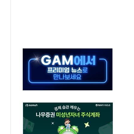
 역대 최대폭 감소한 9.4%↓…유통업계 양극화 심화
 특사'로 콜롬비아 대통령 취임식 참석
시간당 30mm 강한 비...호우 피해 없어
방…野 "청년 우롱 기괴" vs 與 "송구한 해프닝"
 2026'서 어린이 과학연극 2편 수상
우스' 잠실점, 직장인 핫플레이스로 부상
정 조율 완료…초고가·비거주 1주택 등 여론 수렴"