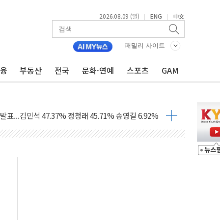
2026.08.09 (일)
ENG
中文
|
|
1.48%p' 차 선두 유지...金 46.01% vs 鄭 44.53%
패밀리 사이트
기 당선...합산득표율 68.63%
해 10대 구속…범행 후 반려견도 죽여
금융
부동산
전국
문화·연예
스포츠
GAM
 정청래에 승리…金 48.54% vs 鄭 44.40%
경선 결과...김민석 48.54% 정청래 44.40%
발표...김민석 47.37% 정청래 45.71% 송영길 6.92%
발표...정청래 47.82% 김민석 46.35% 송영길 5.83%
발표...김민석 50.30% 정청래 41.94% 송영길 7.76%
객 400명 맞이…"마음 잇는 시간 되길"
 지급 확정되나…재상고 앞두고 막판 셈법
'행복상자' 전달
극기 거꾸로' 논란…이틀만에 철거
 예술·체육요원 최대 33% 감축