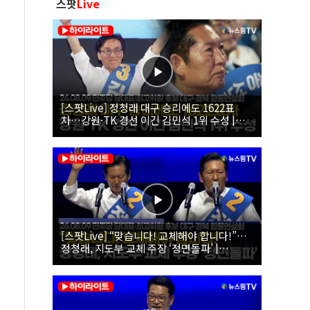
스팟
Live
[스팟Live] 정청래 대구 승리에도 1622표
차…강원·TK 경선 이긴 김민석 1위 수성 |
26.08.09 더불어민주당 당대표·최고위원 후
보 대구·경북 합동연설회
[스팟Live] “맞습니다! 교체해야 합니다!”…
정청래, 지도부 교체 주장 ‘정면돌파’ |
26.08.09 더불어민주당 당대표·최고위원 후
보 대구·경북 합동연설회