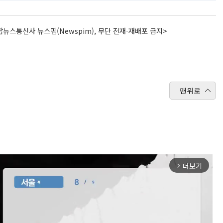
뉴스통신사 뉴스핌(Newspim), 무단 전재-재배포 금지>
맨위로
더보기
arrow_forward_ios