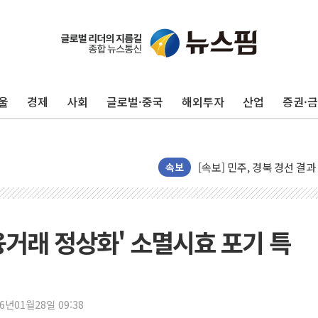
[종합] 김민석, 정청래에 누적 '
민주당 경북도당위원장에 오중
인천서 말다툼 중 어머니 살
울
경제
사회
글로벌·중국
해외투자
산업
증권·
김민석, 강원·대구·경북 경선서
[속보] 민주, 강원·대구·경북 
[속보] 민주, 경북 경선 결과 
속보
[속보] 민주, 대구 경선 결과 
[속보] 민주, 강원 경선 결과 
정재헌 CEO, SKT 장기고
융거래 정상화' 소멸시효 포기 특
최태원, 노소영에 9440억
하나금융, 명동 소상공인에 
인천시 광복절 현수막 '태
26년01월28일 09:38
병무청, 보충역 전면 손질…