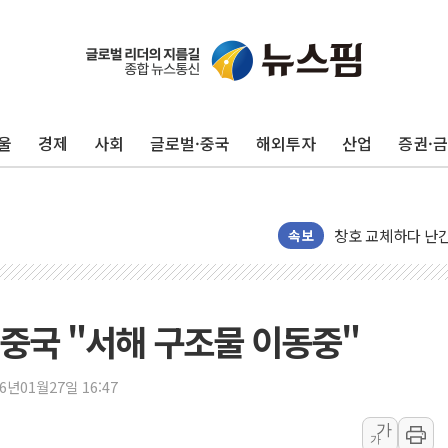
울
경제
사회
글로벌·중국
해외투자
산업
증권·
"최대 2시간 앞서 
유니슨 "국내생산
창호 교체하다 난간
속보
장동혁 "규제와 대
[속보] 종합특검, 
AI에 승부 건 네
중국 "서해 구조물 이동중"
日, 4~6월 105조
오렌지플래닛 창업
26년01월27일 16:47
경찰, '300억대 
장동혁 "집값 올려
가
가