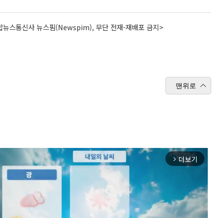
뉴스통신사 뉴스핌(Newspim), 무단 전재-재배포 금지>
맨위로
더보기
arrow_forward_ios