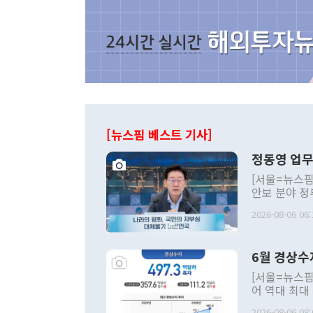
[뉴스핌 베스트 기사]
정동영 업무
[서울=뉴스핌
안보 분야 정
평화공존 발전
2026-08-06 06:
발언 중에는 
언한 것이 있
령은 공개적으
6월 경상수
주의적 희망에
관의 대북 정
[서울=뉴스핌
관 부처 장관
어 역대 최대
관의 무리한 
출 호조로 월
다. [정동영 통일부 장관이 지난달 23일 오후 서울 종로구 정부서울청사에
2026-08-06 08: