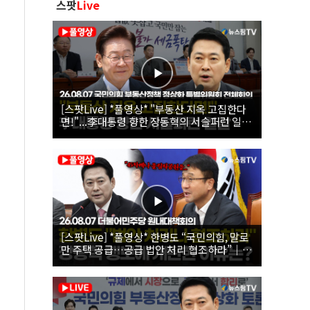
스팟
Live
[스팟Live] *풀영상* "부동산 지옥 고집한다
면!"...李대통령 향한 장동혁의 서슬퍼런 일갈
| 26.08.07 국민의힘 부동산정책 정상화 특별
위원회 전체회의
[스팟Live] *풀영상* 한병도 “국민의힘, 말로
만 주택 공급…공급 법안 처리 협조하라”｜
26.08.07 더불어민주당 원내대책회의