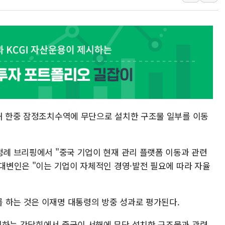
[속보] '해병 순직
부동산정책 정상화
경찰, '강북구 오피
"취약계층에 더 가
전국 그늘막 4만개 
美·日 환율공조에 
구리값 사상 최고치
에어프레미아, 호치민
서해 한중 잠정조치수역에 무단으로 설치한 구조물 일부를 이동
티엠씨, 220억원 
[특징주] 2차전지
정례 브리핑에서 "중국 기업이 현재 관리 플랫폼 이동과 관련
 대변인은 "이는 기업이 자체적인 경영·발전 필요에 따라 자율
 하는 것은 이재명 대통령의 방중 성과로 평가된다.
리하는 간담회에서 중국이 서해에 무단 설치한 구조물과 관련,