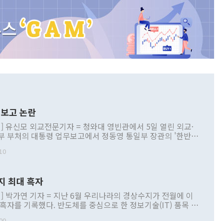
보고 논란
] 유신모 외교전문기자 = 청와대 영빈관에서 5일 열린 외교·
부 부처의 대통령 업무보고에서 정동영 통일부 장관의 '한반도
 구상'과 업무보고 발언이 논란을 빚고 있다. 이날 정 장관의
10
정부 내 조율을 거치지 않은 사안을 정책으로 추진하겠다고 공
는가 하면 사실 관계에 맞지 않은 설명도 있었다. 이재명 대통
로 신중을 기해 달라고 경고했고, 조현 외교부 장관은 '이상
지 최대 흑자
 근거한 비현실적 구상'이라는 비판을 내놨다. 그동안 정 장
책 관련 발언이 물의를 빚은 적은 여러 번 있지만 대통령과 유
] 박가연 기자 = 지난 6월 우리나라의 경상수지가 전월에 이
이 공개적으로 부정적 입장을 표명한 것은 이례적이다. 정 장
 흑자를 기록했다. 반도체를 중심으로 한 정보기술(IT) 품목 수
대북 접근법과 월권을 제어해야 한다는 목소리도 높아지고 있
간 상품수출이 처음으로 1000억달러를 넘어선 영향이다. [자
00