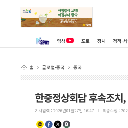
영상
포토
정치
정책·서
홈
글로벌·중국
중국
한중정상회담 후속조치, 
기사입력 :
2026년01월27일 16:47
최종수정 :
20