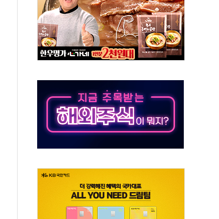
 책임' 임성근 전 사단장 항소심도 징역 3년 선고
 특별위원회 전체회의서 발언하는 장동혁 대표
스텔 살인' 50대 남성 구속 송치
혹한 여름"…구윤철, 쪽방촌 폭염 대응상황 점검
육박 7년 새 7배 늘었다...폭염 대책비는 8.6배 증가
유럽 패싱… '유로화 팔아 엔화 부양' 사후 통보만
…'닥터 코퍼'가 말하는 경기 신호가 달라졌다
 노선 재개...3년 2개월 만
규모 美 전력 케이블 수주
주 동반 강세…배터리3사 일제히 상승