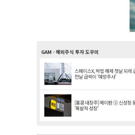
GAM
- 해외주식 투자 도우미
스페이스X, 락업 해제 첫날 되레 급
전날 급락이 '예방주사'
[홍콩 대장주] 메이퇀 ③ 신성장
'폭발적 성장'