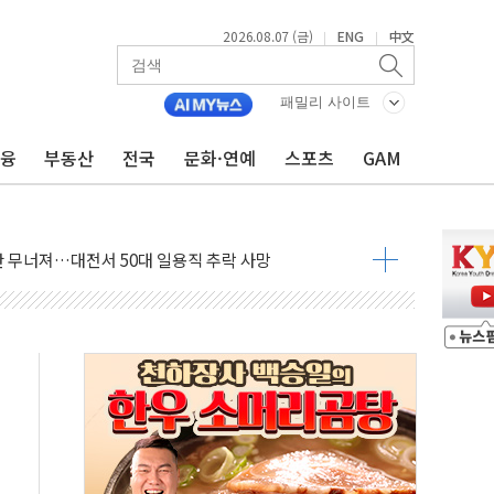
2026.08.07 (금)
ENG
中文
|
|
패밀리 사이트
금융
부동산
전국
문화·연예
스포츠
GAM
침수 예측"…건설연, AI 위험기상 기술 개발
세액공제·인증제도 개선 수혜 기대"
 무너져…대전서 50대 일용직 추락 사망
출 풀고 재개발·재건축 촉진하는 것이 부동산 정상화"
'尹 관저 이전 감사 무마' 유병호 감사위원 구속 기소
이버…내년 AI 팩토리 매출 본격화
원 환시 개입...4월 말 '56조원' 사상 최대
재단, 스타트업 지원 프로그램 성료
사기 혐의' 차가원 대표 구속 송치
놓고 국민만 잡아"