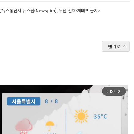
뉴스통신사 뉴스핌(Newspim), 무단 전재-재배포 금지>
맨위로
더보기
arrow_forward_ios