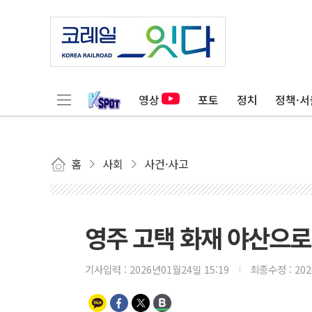
영상
포토
정치
정책·서
홈
사회
사건·사고
영주 고택 화재 야산으로
기사입력 :
2026년01월24일 15:19
최종수정 :
20