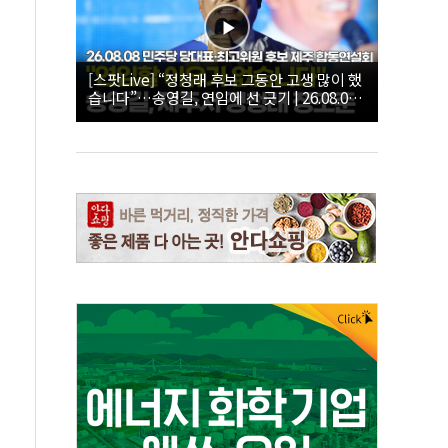
[스팟Live] “정청래 후보 그동안 고생 많이 했
습니다”…송영길, 연임에 선 긋기 | 26.08.08
더불어민주당 당대표·최고위원 후보 제주 합
동연설회