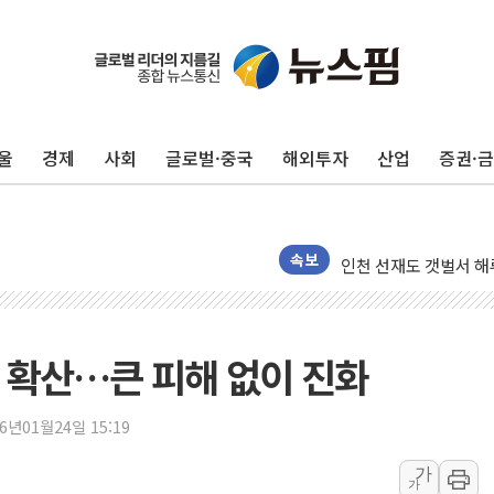
美, 이란전 출구전략 
강릉·동해·삼척 시간당
폐기물 수거하다 참변
서울 중랑구 주택가서 
울
경제
사회
글로벌·중국
해외투자
산업
증권·
李대통령 "결혼 때문에 
여수 오동도 인근 해상
추미애, '위안부' 피해
인천 선재도 갯벌서 해루
속보
인천서 말다툼 중 어머니
'화합' 꺼낸 김민석에
李대통령, ISA 개편 
 확산…큰 피해 없이 진화
동해중부 전 해상 풍랑
연일 폭염에 온열질환 
26년01월24일 15:19
中 전방위 아파트 부양
가
가
인제 용대리 계곡서 수