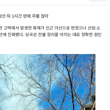
동해시, 11~14일 '
강원 중·남부 동해안 
확산 뒤 1시간 만에 주불 잡아
청양 밭에서 일하던 9
 한 고택에서 발생한 화재가 인근 야산으로 번졌으나 산림·소
폭염에 車 운전면허 기
안에 진화됐다. 당국은 잔불 정리를 마치는 대로 정확한 원인