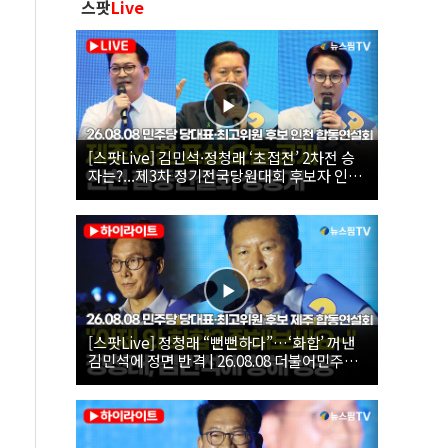
스팟
Live
[스팟Live] 김민석·정청래 ‘초접전’ 2차전 승
자는?...제3차 정기전국당원대회 후보자 인천
합동연설회 생중계 | 26.08.08
[스팟Live] 정청래 “뻔뻔하다”…‘화합’ 꺼낸
김민석에 정면 반격 | 26.08.08 더불어민주당
당대표·최고위원 후보 제주 합동연설회