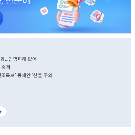
화...인명피해 없어
 숨져
'건조특보' 동해안 '산불 주의'
국