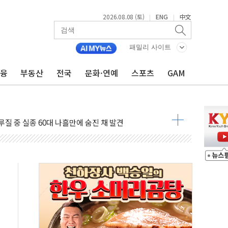
만지작…공습 한계·탄약 부족 현실화
2026.08.08 (토)
ENG
中文
|
|
 최대 50㎜ 폭우…강원 동해안 강한 비 어어져
…60대 환경미화원 수거차에 치여 사망
패밀리 사이트
흉기 난동…60대 남성 2명 숨져
금융
부동산
전국
문화·연예
스포츠
GAM
손해 보는 일 없게"…'결혼 페널티' 22개 과제 손본다
서 모터보트 전복…1명 사망·1명 실종
자 기림의 날 참석..."국제적 시민 연대로 목소리 내야"
질 중 실종 60대 나흘만에 숨진 채 발견
 흉기 살해 10대 아들 체포
 '뻔뻔' 받아친 정청래…제주 연설서 신경전 고조
재검토 지시…與 "적극 환영"·野 "졸속 국정"
주의보…10일까지 최대 3.5m 높은 물결
사망 23명…정부, 비상대응기구 가동
, 수도 베이징도 부동산 규제 철폐
위 상승으로 피서객 7명 고립…전원 구조