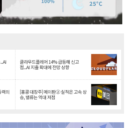
Mute
.AI
클라우드플레어 14% 급등해 신고
점...AI 지출 확대에 전망 상향
 동력의
[홍콩 대장주] 메이퇀② 실적은 고속 상
승, 밸류는 역대 저점