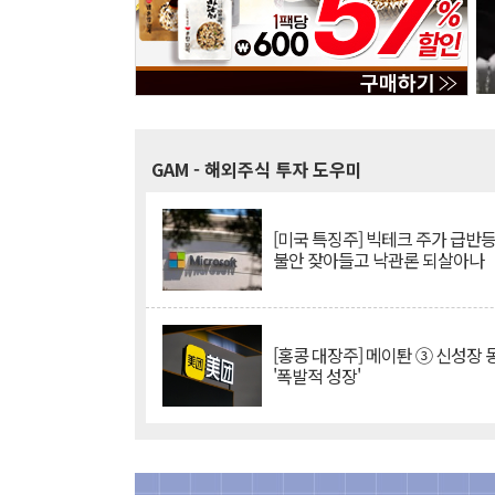
GAM
- 해외주식 투자 도우미
[미국 특징주] 빅테크 주가 급반등..
불안 잦아들고 낙관론 되살아나
[홍콩 대장주] 메이퇀 ③ 신성장
'폭발적 성장'