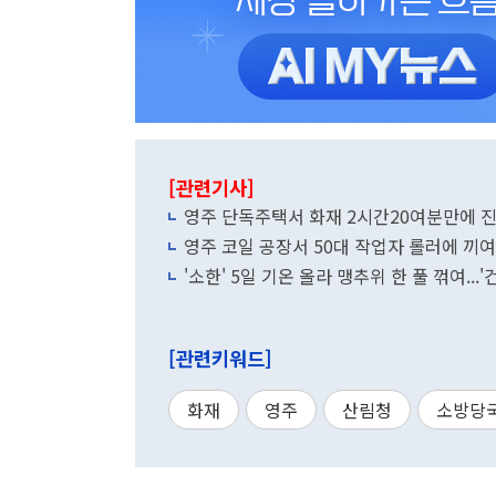
[관련기사]
영주 단독주택서 화재 2시간20여분만에 진
영주 코일 공장서 50대 작업자 롤러에 끼여
'소한' 5일 기온 올라 맹추위 한 풀 꺾여...
[관련키워드]
화재
영주
산림청
소방당