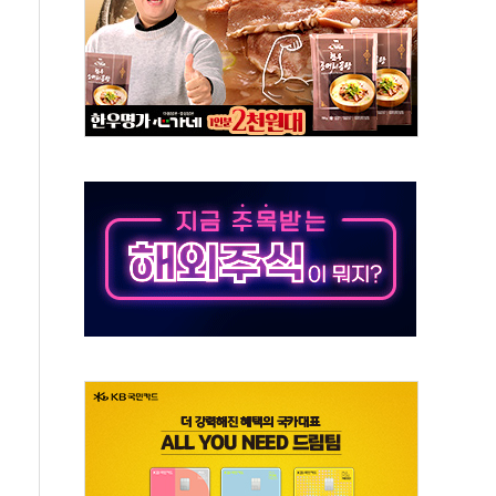
별똥별 멍' 운영…페르세우스 유성우 관측
시간당 50mm 이상 폭우…호우경보 발효
0대 숨져…온열질환 여부 조사
능시험 오전 집중 편성…체감온도 38도 넘으면 중단