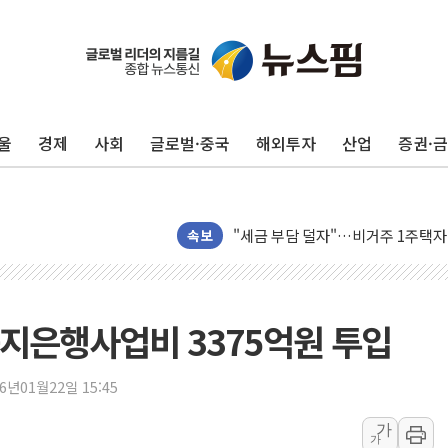
울
경제
사회
글로벌·중국
해외투자
산업
증권·
트럼프, '원정출산 시민권 차단' 
트럼프 "이란전 조만간 끝날 것"…
"세금 부담 덜자"…비거주 1주택자
속보
세금 부담 커진 고가 1주택자…맞
현대리바트, 원가 개선으로 실적 방
[금/유가] 이란의 호르무즈 해협 통
지은행사업비 3375억원 투입
뉴욕증시, 유가·금리 부담에 하락…
이란, 오만과 호르무즈 해협 재개방 
26년01월22일 15:45
[민주 당권주자 일정] 송영길·정청래
가
가
李대통령, 오늘 부동산 정책 점검 