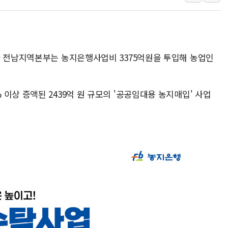
[오늘의 정치일정] 8월 7일(금)
[오늘의 국회일정] 상임위·세미나·기
이란, 美·이스라엘 선박 호르무즈 
사 전남지역본부는 농지은행사업비 3375억원을 투입해 농업인
유럽증시, 견조한 실적 소화하며 대부
리투아니아 국방 "러, 우크라 드론
구광모, 내주 실리콘밸리서 젠슨 황
이상 증액된 2439억 원 규모의 '공공임대용 농지매입' 사업
뉴욕증시 개장 전 특징주...모더
김정관 장관 "영업이익 N% 성과
뉴욕증시 프리뷰, 미 주가선물 AI
청와대, 북한 단거리 탄도미사일 발