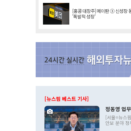
[홍콩 대장주] 메이퇀 ③ 신성장
'폭발적 성장'
[뉴스핌 베스트 기사]
정동영 업무
[서울=뉴스핌
안보 분야 정
평화공존 발전