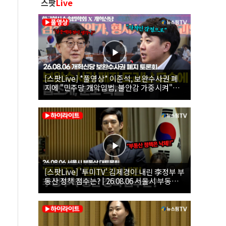
스팟
Live
[스팟Live] *풀영상* 이준석, 보완수사권 폐
지에 "민주당 개악입법, 불안감 가중시켜"｜
26.08.06 개혁신당 보완수사권 폐지 토론회
[스팟Live] '투미TV' 김제경이 내린 李정부 부
동산 정책 점수는? | 26.08.06 서울시 부동산
대토론회