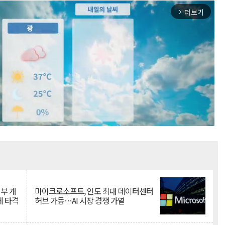
더보기
arrow_forward_ios
Mute
뇌부 개
마이크로소프트, 인도 최대 데이터센터
에 타격
허브 가동…AI 시장 경쟁 가열