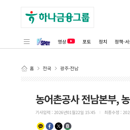
영상
포토
정치
정책·서
홈
전국
광주·전남
농어촌공사 전남본부, 농
기사입력 :
2026년01월22일 15:45
최종수정 :
20