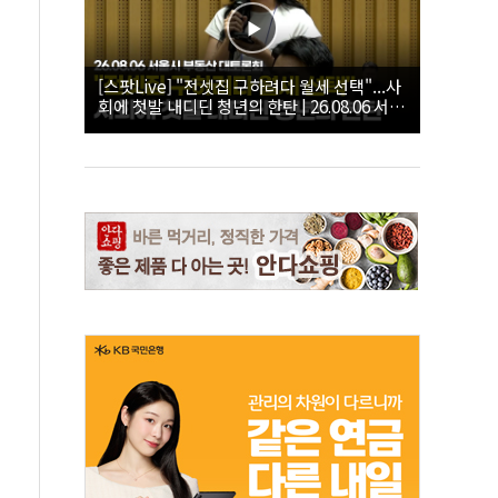
[스팟Live] "전셋집 구하려다 월세 선택"...사
회에 첫발 내디딘 청년의 한탄 | 26.08.06 서울
시 부동산 대토론회