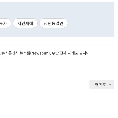
공사
자연재해
청년농업인
뉴스통신사 뉴스핌(Newspim), 무단 전재-재배포 금지>
맨위로