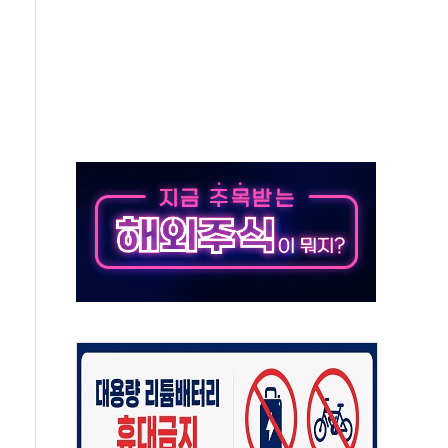
자회견·주요 정당 - 8월 7일
통항 제한 추진…美 "통행 막을 권한 없어"
분 상승… "2분기 기업 순이익 21% 증가" 전망
으로 나토 회원국 공격 검토… 거짓 깃발 작전"
 재회…로봇·AI 데이터센터·모빌리티 구체화
나·아이온큐·도어대시↑ VS 샌디스크·피그마·앱러빈↓
급 반대…상법·자본시장법 개정 논의"
주 차익실현 속 혼조세...웨스턴디지털·샌디스크↓
사에 긴급 안보 점검회의