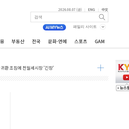
2026.08.07 (금)
ENG
中文
|
|
패밀리 사이트
금융
부동산
전국
문화·연예
스포츠
GAM
행정명령 서명…출생시민권 제한 재시동
군수품 부족설 일축 "막대한 무기 보유"
 귀환 조짐에 전월세시장 '긴장'
교환·재매수·다운사이징 '저울질'
어…다음 과제는 '외형 확대'
항 제한 검토에 유가 3% 급등…금값 보합
다우 5거래일 랠리 '마침표'
합의 막바지.."美와 직접 협상 없어"
·김민석 후보 - 8월 7일
2차 회의…주택 공급 대책 막바지 조율할 듯