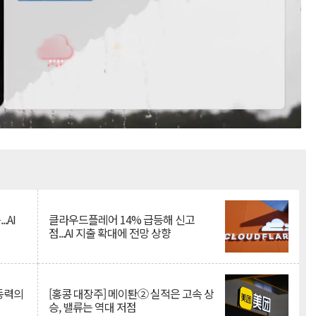
Mute
.AI
클라우드플레어 14% 급등해 신고
점...AI 지출 확대에 전망 상향
 동력의
[홍콩 대장주] 메이퇀② 실적은 고속 상
승, 밸류는 역대 저점