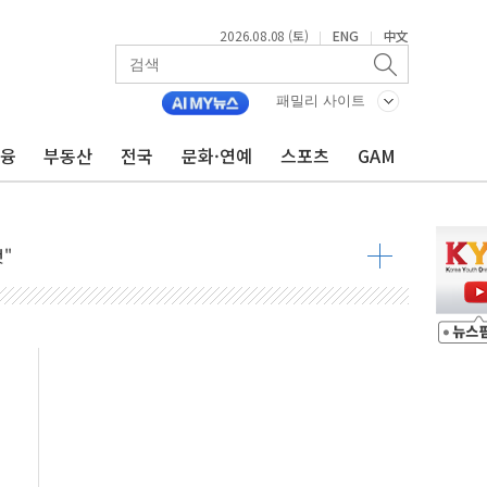
2026.08.08 (토)
ENG
中文
|
|
8도 넘으면 중단
패밀리 사이트
금융
부동산
전국
문화·연예
스포츠
GAM
해소될 듯
것"
지대' 우려
타진
청래 '격차 확대'
최고치
 요구
낮아지며 상승… STOXX 600 지수는 나흘 연속 최고치
세