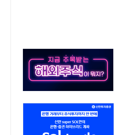
엘·이란 위협에 맞설 자체 억지력 강화
동
톱'… 美 해상봉쇄 영향
각
체주 '활짝'