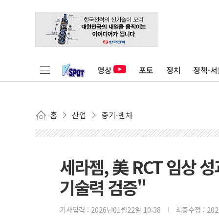
영상
포토
정치
정책·서
홈
산업
중기·벤처
세라젬, 美 RCT 임상
기술력 검증"
기사입력 :
2026년01월22일 10:38
최종수정 :
20