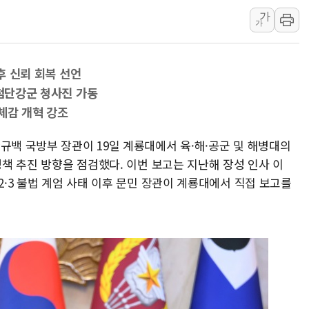
가
세금 부담 커진 고가 1주택
가
[금/유가] 이란의 호르무즈 
뉴욕증시, 유가·금리 부담에 
이후 신뢰 회복 선언
이란, 오만과 호르무즈 해협 재
 첨단강군 청사진 가동
[민주 당권주자 일정] 송영길·
체감 개혁 강조
李대통령, 오늘 오후 2시 부
규백 국방부 장관이 19일 계룡대에서 육·해·공군 및 해병대의
[오늘의 정치일정] 8월 7일(금
정책 추진 방향을 점검했다. 이번 보고는 지난해 장성 인사 이
[오늘의 국회일정] 상임위·세미
2·3 불법 계엄 사태 이후 문민 장관이 계룡대에서 직접 보고를
이란, 美·이스라엘 선박 호르