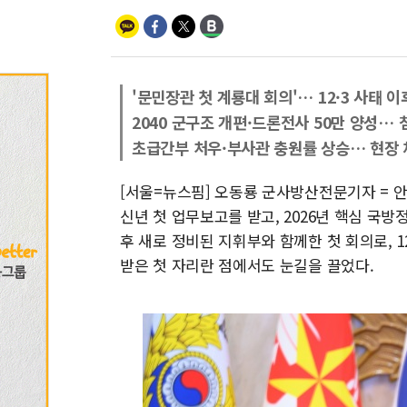
'문민장관 첫 계룡대 회의'… 12·3 사태 
2040 군구조 개편·드론전사 50만 양성…
초급간부 처우·부사관 충원률 상승… 현장 
[서울=뉴스핌] 오동룡 군사방산전문기자 = 안
신년 첫 업무보고를 받고, 2026년 핵심 국방
후 새로 정비된 지휘부와 함께한 첫 회의로, 1
받은 첫 자리란 점에서도 눈길을 끌었다.