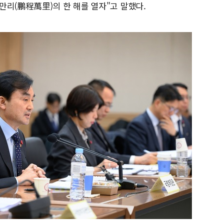
만리(鵬程萬里)의 한 해를 열자"고 말했다.