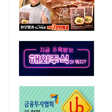
자…맞교환·재매수·다운사이징 '저울질'
해협 통항 제한 검토에 유가 3% 급등…금값 보합
하락…다우 5거래일 랠리 '마침표'
개방 합의 막바지.."美와 직접 협상 없어"
정청래·김민석 후보 - 8월 7일
동산정책 2차 점검회의…주택 공급 대책 막바지 조율
)
나·기자회견·주요 정당 - 8월 7일
무즈 통항 제한 추진…美 "통행 막을 권한 없어"