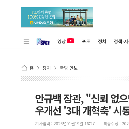
영상
포토
정치
정책·서
홈
정치
국방·안보
안규백 장관, "신뢰 없으
우개선 '3대 개혁축' 시
기사입력 :
2026년01월19일 16:27
최종수정 :
20