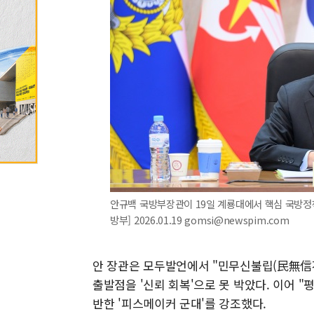
안규백 국방부장관이 19일 계룡대에서 핵심 국방정책
방부] 2026.01.19 gomsi@newspim.com
안 장관은 모두발언에서 "민무신불립(民無信
출발점을 '신뢰 회복'으로 못 박았다. 이어 
반한 '피스메이커 군대'를 강조했다.