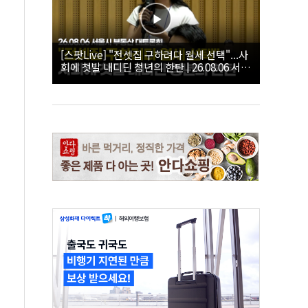
[스팟Live] "전셋집 구하려다 월세 선택"...사
회에 첫발 내디딘 청년의 한탄 | 26.08.06 서울
시 부동산 대토론회