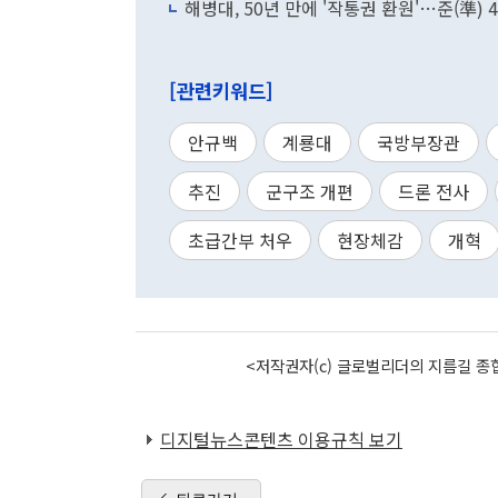
해병대, 50년 만에 '작통권 환원'…준(準)
[관련키워드]
안규백
계룡대
국방부장관
추진
군구조 개편
드론 전사
초급간부 처우
현장체감
개혁
<저작권자(c) 글로벌리더의 지름길 종합
디지털뉴스콘텐츠 이용규칙 보기