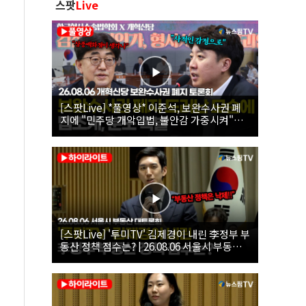
스팟
Live
[스팟Live] *풀영상* 이준석, 보완수사권 폐
지에 "민주당 개악입법, 불안감 가중시켜"｜
26.08.06 개혁신당 보완수사권 폐지 토론회
[스팟Live] '투미TV' 김제경이 내린 李정부 부
동산 정책 점수는? | 26.08.06 서울시 부동산
대토론회