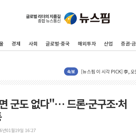
울
경제
사회
글로벌·중국
해외투자
산업
증권·
중기부, 떡국·떡볶이떡 제조업 
[브라질증시] 금리 인하에도 추
[뉴스핌 이 시각 PICK] 李, 
속보
카드사 고객 유입 창구 된 '
제나벨, 배우 공승연 브랜드 
트럼프, 폴리실리콘·태양광에 
면 군도 없다"… 드론·군구조·처
[채권/외환] 국제유가 급등에
트럼프, '원정출산 시민권 차
동
트럼프 "이란전 조만간 끝날 
현대리바트, 원가 개선으로 실
26년01월19일 16:27
"세금 부담 덜자"…비거주 1