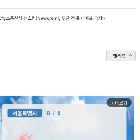
뉴스통신사 뉴스핌(Newspim), 무단 전재-재배포 금지>
맨위로
더보기
arrow_forward_ios