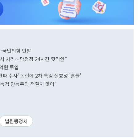
결…국민의힘 반발
드시 처리…당정청 24시간 핫라인"
4억원 투입
파 수사' 논란에 2차 특검 실효성 '흔들'
…특검 만능주의 적절치 않아"
법원행정처