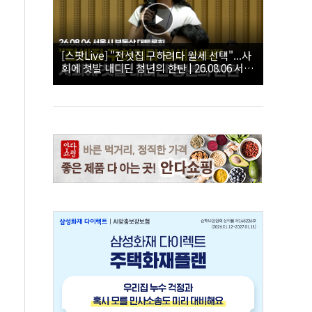
[스팟Live] "전셋집 구하려다 월세 선택"...사
회에 첫발 내디딘 청년의 한탄 | 26.08.06 서울
시 부동산 대토론회