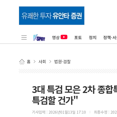
영상
포토
정치
정책·서
홈
사회
법원·검찰
3대 특검 모은 2차 종
특검할 건가"
기사입력 :
2026년01월13일 17:10
최종수정 :
20