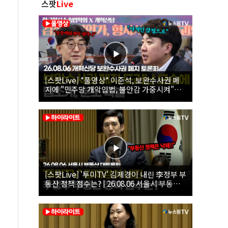
스팟
Live
[스팟Live] *풀영상* 이준석, 보완수사권 폐
지에 "민주당 개악입법, 불안감 가중시켜"｜
26.08.06 개혁신당 보완수사권 폐지 토론회
[스팟Live] '투미TV' 김제경이 내린 李정부 부
동산 정책 점수는? | 26.08.06 서울시 부동산
대토론회