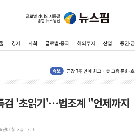
구광모, 내주 실리콘밸리서 젠슨 황 
뉴욕증시 개장 전 특징주...모더나
김정관 장관 "영업이익 N% 성과급
울
경제
사회
글로벌·중국
해외투자
산업
증권·
뉴욕증시 프리뷰, 미 주가선물 AI주
청와대, 북한 단거리 탄도미사일 발사
금값 7주 만에 최고…美 고용 둔화·
[인도증시] 중동 긴장 완화에 실적 호
속보
러, 1인칭시점 드론으로 우크라 민간
[베트남 증시] 지수 하락 속 'DGC
'월가의 황제' 다이먼 "금융시장 레
합특검 '초읽기'…법조계 "언제까지
양주 섬유염색공장서 화재 1명 중상…
김정관 산업부 장관 "주 52시간 손봐
해군 1함대 창설 80주년…지역과 함께
26년01월13일 17:10
[3보] 북, 원산서 동해로 단거리 탄도