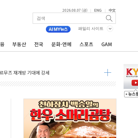
2026.08.07 (금)
ENG
中文
|
|
재회…로봇·AI 데이터센터·모빌리티 구체화
·아이온큐·도어대시↑ VS 샌디스크·피그마·앱러빈↓
패밀리 사이트
 반대…상법·자본시장법 개정 논의"
금융
부동산
전국
문화·연예
스포츠
GAM
 차익실현 속 혼조세...웨스턴디지털·샌디스크↓
에 긴급 안보 점검회의
호르무즈 재개방 기대에 강세
조까지, 상승...호실적 보고 기업 상승세 뚜렷
인 '사파리' 공격… 시민들 공포감 극대화 전략
' 임시 주총 기대감에 홀로 상한가…마진 잔액은 사상 최고
버리지 위험수위…숨은 차입이 더 큰 변수"
대응 1단계 진압 중
야, 경쟁상대 中과 비교해야"
하는 '선봉'의 대민 봉사
미사일 1발 발사… 올해 10번째·42일 만 도발