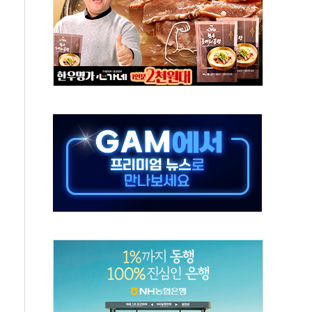
 새 안보 위기… 반군·마약카르텔이 습득해 전투 활용
어선 구조
무해한 표면 부식 물질"
분만에 진화...외국인 노동자 숨져
즌2
축 피해 최소화 '총력 대응'