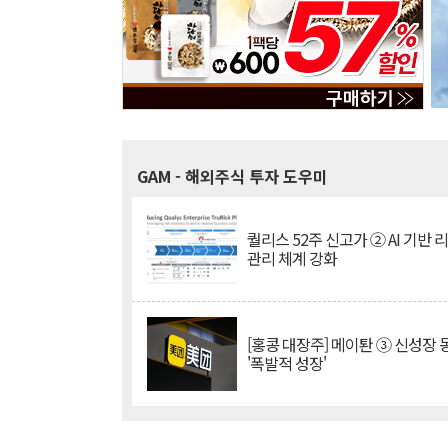
GAM
- 해외주식 투자 도우미
퀄리스 52주 신고가 ② AI 기반 
관리 체계 강화
[홍콩 대장주] 메이퇀 ③ 신성장
'폭발적 성장'