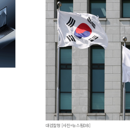
대검찰청 [사진=뉴스핌DB]