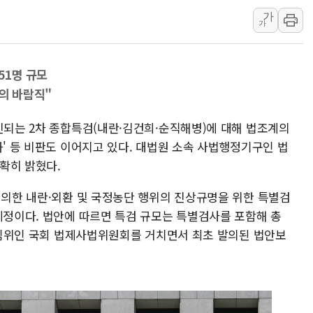
가
우크라 드론 전술, 중남미 콜롬비아에
가
동해해경, 독도 해상서 부유물 감긴 
주한미군 "오산기지 누출, 백린 아닌 
51명 규모
구미 폐염산처리업체서 불 2시간30여
의 바람직"
해군과 함께하는 '불금전파, 송정' 시
강원도 폭염특보 11일째…온열질환·가
진되는 2차 종합특검(내란·김건희·순직해병)에 대해 법조계의
화' 등 비판도 이어지고 있다. 대법원 소속 사법행정기구인 법
확히 밝혔다.
 의한 내란·외환 및 국정농단 행위의 진상규명을 위한 특별검
예정이다. 법안에 따르면 특검 규모는 특별검사를 포함해 총
 상임위인 국회 법제사법위원회를 거치면서 최초 발의된 법안보