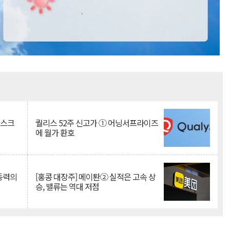
Mute
리스크
퀄리스 52주 신고가 ① 어닝서프라이즈
에 월가 환호
 동력의
[홍콩 대장주] 메이퇀② 실적은 고속 상
승, 밸류는 역대 저점