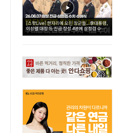
[스팟Live] 한자리에 모인 장군들...李대통령,
이상렬 대장 등 진급 장성 4명에 삼정검 수치
직접 수여｜26.08.07 장성 진급·삼정검 수치
수여식