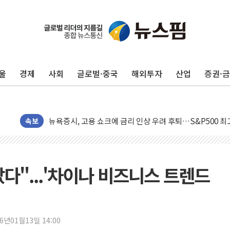
울
경제
사회
글로벌·중국
해외투자
산업
증권·
민주, 오늘 제주·인천 경선 결과 발표...'김민석 재역전 vs
한상협, 업계 개인정보 보안 새판 짠다…'자율규제단체' 
뉴욕증시, 고용 쇼크에 금리 인상 우려 후퇴…S&P500 
속보
트럼프, 쿡 연준 이사 해임 재추진…"26일까지 의혹 소명"
유럽증시, 美 고용 예상 밖 부진에 연준 금리 인상 가능성 
미 연준 매파 기세 꺾이나…고용 감소에 9월 동결 전망 우
났다"...'차이나 비즈니스 트렌드
[종합] 이슬람 수니파 3국, '공동방위협정' 체결… 이스라
트럼프, 백신·자폐증 행정명령 검토…"이르면 다음 주"
美 항소법원, 백악관 무도회장 공사 중단 명령…트럼프 제
26년01월13일 14:00
이란 핵심 원유 수출항 '하르그섬', 최근 1주일 이상 '올스