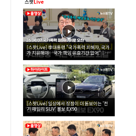
스팟
Live
[스팟Live] 李대통령 "국가폭력 피해자, 국가
가 치유해야…국가 책임 유효기간 없어"｜
26.08.07 국가폭력 피해자 위로 오찬
[스팟Live] 일상에서 장점이 더 돋보이는 '전
기 패밀리 SUV' 볼보 EX90