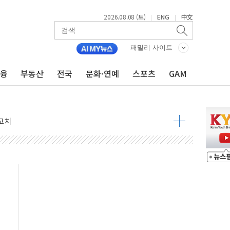
2026.08.08 (토)
ENG
中文
|
|
패밀리 사이트
금융
부동산
전국
문화·연예
스포츠
GAM
 정청래 격차 확대'
타진
최고치
 요구
낮아지며 상승… STOXX 600 지수는 나흘 연속 최고치
세
엘·이란 위협에 맞설 자체 억지력 강화
동
톱'… 美 해상봉쇄 영향