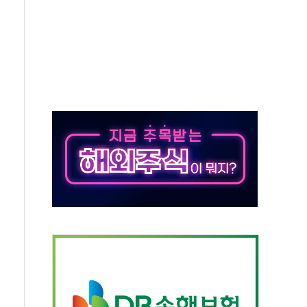
각
체주 '활짝'
스닥 선물 1%대 상승
상 기대 후퇴
·태양광주↑ VS 트레이드데스크·웬디스↓
 끝까지 찾겠다"
중 완화 전환점"