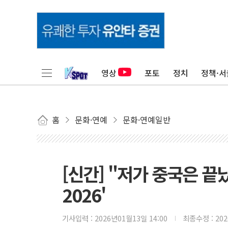
영상
포토
정치
정책·서
홈
문화·연예
문화·연예일반
[신간] "저가 중국은 끝
2026'
기사입력 :
2026년01월13일 14:00
최종수정 :
20