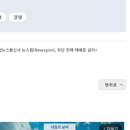
택
경쟁
뉴스통신사 뉴스핌(Newspim), 무단 전재-재배포 금지>
맨위로
더보기
arrow_forward_ios