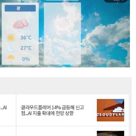
Mute
.AI
클라우드플레어 14% 급등해 신고
점...AI 지출 확대에 전망 상향