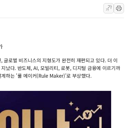
美 고용 쇼크에 엔화 장중 급등…시장은 "또 개입했나" 촉
가
가
[AI MY 뉴스] 뉴욕 반도체주 프리뷰...美 고용 쇼크에 반도
뉴욕증시 프리뷰, 美 고용 쇼크에 금리 인상 우려 후퇴…나
[종합] 美 7월 고용 2만3000명 감소 '쇼크'…9월 금리 인
[사진] 이슬람 수니파 3개국, 공동방위협정 체결
가
뉴욕증시 개장 전 특징주...아틀라시안·클라우드플레어
보훈부, 미 DPAA와 MOU… "6·25 미군 실종자 7359명
년, 글로벌 비즈니스의 지형도가 완전히 재편되고 있다. 더 이
트럼프 "금리 내려야"…파월 때와 달리 워시엔 톤 낮춰
지났다. 반도체, AI, 모빌리티, 로봇, 디지털 금융에 이르기까
하는 '룰 메이커(Rule Maker)'로 부상했다.
특정 정치인 측근 포항시 정책특보 내정설...포항시 '시끌'
李 "해남 태양광, 대한민국 다음 100년 밑거름…수도권 집