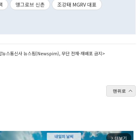
택
맹그로브 신촌
조강태 MGRV 대표
뉴스통신사 뉴스핌(Newspim), 무단 전재-재배포 금지>
맨위로
더보기
arrow_forward_ios