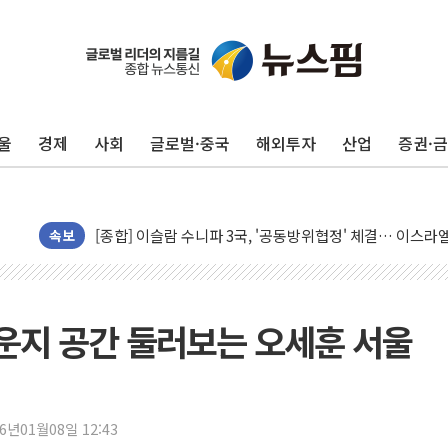
울
경제
사회
글로벌·중국
해외투자
산업
증권·
유럽증시, 美 고용 예상 밖 부진에 연준 금리 인상 가능성 
미 연준 매파 기세 꺾이나…고용 감소에 9월 동결 전망 우
[종합] 이슬람 수니파 3국, '공동방위협정' 체결… 이스라
속보
트럼프, 백신·자폐증 행정명령 검토…"이르면 다음 주"
美 항소법원, 백악관 무도회장 공사 중단 명령…트럼프 제
이란 핵심 원유 수출항 '하르그섬', 최근 1주일 이상 '올스
운지 공간 둘러보는 오세훈 서울
美 고용 쇼크에 엔화 장중 급등…시장은 "또 개입했나" 촉
[AI MY 뉴스] 뉴욕 반도체주 프리뷰...美 고용 쇼크에 반도
뉴욕증시 프리뷰, 美 고용 쇼크에 금리 인상 우려 후퇴…나
26년01월08일 12:43
[종합] 美 7월 고용 2만3000명 감소 '쇼크'…9월 금리 인