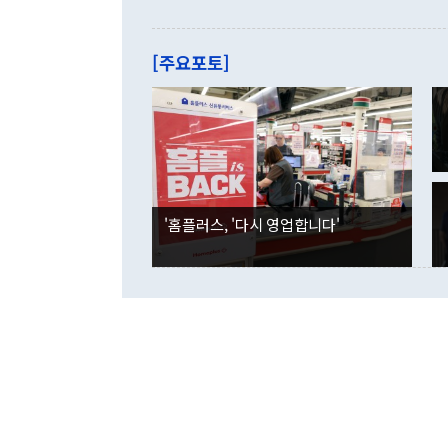
으로 약간의 의문
를 기록해 전
관은 업무보고
는 배당수입
주의에 근거한
줄면서 25억
[주요포토]
라며 "여러분
억1000만달
이 9월 러시
였던 올해 3
며 "정부 차
인의 해외투자
은 "그것은 
각각 증가했다
잘랐다. 정 
국인의 국내 
않았다는 점에
감소하며 전월
사합의 복원,
경신했다. 외
권이라는 지적
분기 말 만기
뒤 "여기 업
다. 내국인의
'홈플러스, '다시 영업합니다'
부의 한 소식
다. eoyn2@
를 거쳐 결정
련 부처 장관
하고 대통령의
한 문제"라고 지적했다. 이재명 대통령이
외교 국방 등
2026.08.05 ◆시대착오적 접근, 대북 인식 오류 더욱 문제인 것은 정 장관
의 이같은 주
실과 다른 인
격히 변화하고
못하고 있다는
되뇌는 것은 