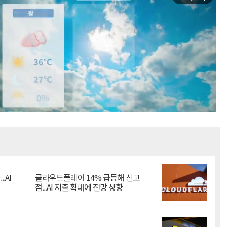
Mute
.AI
클라우드플레어 14% 급등해 신고
점...AI 지출 확대에 전망 상향