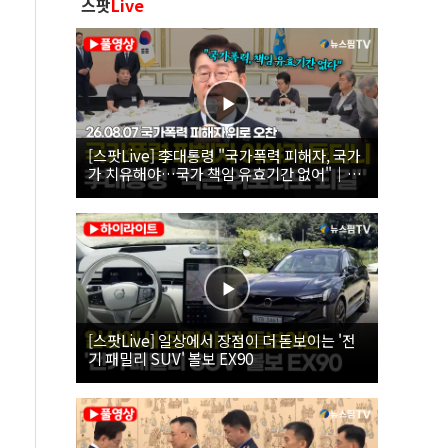
스팟
Live
[스팟Live] 李대통령 "국가폭력 피해자, 국가
가 치유해야…국가 책임 유효기간 없어"｜
26.08.07 국가폭력 피해자 위로 오찬
[스팟Live] 일상에서 장점이 더 돋보이는 '전
기 패밀리 SUV' 볼보 EX90