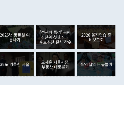
이 들 때도 있다"며 부정적으로 반응했다. 조현 외교부 장
월(21억7000만달러)보다 흑자 폭이 확대됐다. 배당소득수지
 사후 브리핑에서 정 장관이 언급한 '4자 회담'에 대해 "이상
이 늘어난 데다 전월 분기배당에 따른 기저효과로 배당지급이
 어떤 희망이라 하더라도 그건 아직 조율되지 않은 방법"이
6000만달러 흑자를 나타냈다. 금융계정 순자산은 6월 중 467
들께서 디스카운트해 주시면 좋겠다"고 선을 그었다. 정 장관
러 증가해 월간 기준 역대 최대 증가 폭을 기록했다. 종전 최대
아 블라디보스토크에서 열리는 '동방경제포럼(EEF)'을 언급하
월(369억9000만달러)을 넘어선 것이다. 직접투자에서는 내국
원에서 (참석을) 검토하고 있다"고 발언한 데 대해서도 조 장관
가 80억1000만달러, 외국인의 국내투자가 46억3000만달러
'선관위 특검' 국민
외교부의 몫"이라며 "아직 거기까지 진도가 나가지 않았다"고
2026년 동물원 여
2026 을지연습 준
. 증권투자에서는 외국인의 국내 주식 매도세가 이어졌다. 외
추천위 첫 회의…
름나기
비보고회
장관이 이날 소개한 대북 구상과 설명은 정부 내 조율을 거치지
주식 투자는 차익실현 매도 등의 영향으로 316억1000만달러
후보추천 절차 착수
서 문제가 있다. 특히 주적 표현 대체와 국호 사용, 9·19 군
(-310억5000만달러)에 이어 역대 최대 순매도 기록을 다시
 4자회담 추진 등은 통일부 장관이 결정할 사안이 아니어서 월
국인의 국내 채권투자는 세계국채지수(WGBI) 자금 유입에도
이 나오고 있다. 이 대통령은 정 장관의 업무보고를 듣고 난
도래 영향으로 증가 폭이 줄어든 52억9000만달러를 기록했
무보고에 발표했다고 승인난 건 아니다"라고 재차 확인했다. 정
오세훈 서울시장,
 해외 증권투자는 주식을 중심으로 35억6000만달러 증가했
39도 기록한 서울
폭염 날리는 물놀이
부동산 대토론회
통은 "정 장관의 발언 내용은 대부분 국가안전보장회의(NSC)
newspim.com
된 사안이 아닌 정 장관의 개인적 생각에 가깝다"며 "안보 관
이 정부의 공식 정책이 아닌 사안을 추진하겠다고 업무보고를
 면전에서 '국군통수권자가 나서야 한다'고 주장한 것은 심각
 5일 청와대 영빈관에서 열린 통일
 외교 안보 부처 업무보고에서 발언하고 있다. [사진=청와대]
장이 현 시점에서 이미 참고가 될 수 없는 과거의 경험 또는 사
식에 기반하고 있다는 것이다. 정 장관이 주장하는 구상은 급
 있는 북한의 전략과 한반도 및 국제 정세를 전혀 반영하지
 비판이 제기되고 있다. 정 장관이 "흘러간 선(先)비핵화만
현실을 바꾸지 못한다"고 언급한 것은 지금까지의 대북 접근