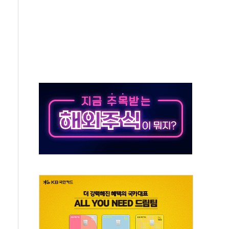
·태양광주↑ VS 트레이드데스크·웬디스↓
 끝까지 찾겠다"
중 완화 전환점"
적 공급 확대·속도전 총력"
 급등
않아"