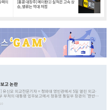
 동력의
[홍콩 대장주] 메이퇀② 실적은 고속 상
승, 밸류는 역대 저점
보고 논란
] 유신모 외교전문기자 = 청와대 영빈관에서 5일 열린 외교·
부 부처의 대통령 업무보고에서 정동영 통일부 장관의 '한반도
 구상'과 업무보고 발언이 논란을 빚고 있다. 이날 정 장관의
10
정부 내 조율을 거치지 않은 사안을 정책으로 추진하겠다고 공
는가 하면 사실 관계에 맞지 않은 설명도 있었다. 이재명 대통