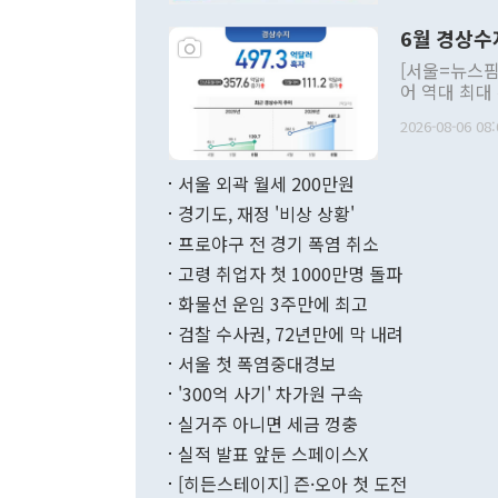
령은 공개적으
6월 경상수
주의적 희망에
관의 대북 정
[서울=뉴스핌
관 부처 장관
어 역대 최대
관의 무리한 
출 호조로 월
다. [정동영 통일부 장관이 지난달 23일 오후 서울 종로구 정부서울청사에
2026-08-06 08:
료=한국은행] 한국은행이 6일 발표한 '2026년 6월 국제수지(잠정)'에
서 취임 1주년 
면 지난 6월
부 장관 권한
1000만달러
서울 외곽 월세 200만원
발전 구상'을
이에 따라 올
적 갈등 해결
경기도, 재정 '비상 상황'
했다. 경상수
결과 혐오의 
9000만달러
프로야구 전 경기 폭염 취소
년간의 CVI
지 기준 상품
고령 취업자 첫 1000만명 돌파
무너졌다고도 
며 월간 기준
현실을 바꾸는
달러로 38.
화물선 운임 3주만에 최고
를 평화 체제
196.9% 급
검찰 수사권, 72년만에 막 내려
함께 4자 대
수출은 160
지만 이 대통
서울 첫 폭염중대경보
(18.6%) 
화공존 정책이
했다. 통관 기
'300억 사기' 차가원 구속
다"고 지적했
(16.4%)
투리가 잡혀 
실거주 아니면 세금 껑충
월(-10억9
쁜 상황이 초
증가와 유류할
실적 발표 앞둔 스페이스X
9·19 군사
기록했지만 
[히든스테이지] 즌·오아 첫 도전
"우리의 선의
로 전환됐다.