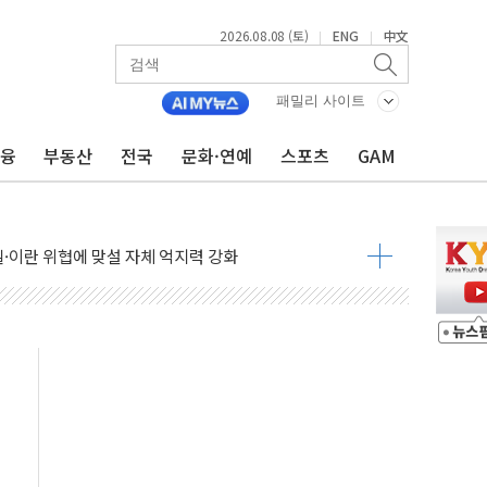
2026.08.08 (토)
ENG
中文
|
|
패밀리 사이트
금융
부동산
전국
문화·연예
스포츠
GAM
낮아지며 상승… STOXX 600 지수는 나흘 연속 최고치
세
엘·이란 위협에 맞설 자체 억지력 강화
동
톱'… 美 해상봉쇄 영향
각
체주 '활짝'
스닥 선물 1%대 상승
상 기대 후퇴