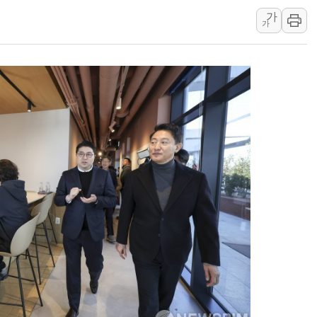
가
[사진] 이슬람 수니파 3개국, 공동방위협정 체결
가
뉴욕증시 개장 전 특징주...아틀라시안·클라우드플레어
보훈부, 미 DPAA와 MOU… "6·25 미군 실종자 7359명
트럼프 "금리 내려야"…파월 때와 달리 워시엔 톤 낮춰
특정 정치인 측근 포항시 정책특보 내정설...포항시 '시끌'
李 "해남 태양광, 대한민국 다음 100년 밑거름…수도권 집
李 대통령, '6시간 마라톤 부동산 2차 회의' 주재… "전폭
트럼프, 中 겨냥 폴리실리콘 관세 15% 부과…美 태양광주
[사진] 빈살만과 에르도안의 만남
이란와이어 "이란 최고지도자 위독…곧 사망해도 놀랍지 