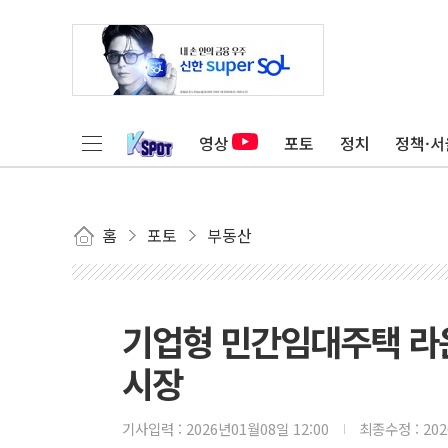
영상
포토
정치
정책·서
홈
포토
부동산
기업형 민간임대주택 라
시장
기사입력 :
2026년01월08일 12:00
최종수정 :
20