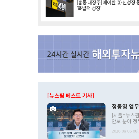
[홍콩 대장주] 메이퇀 ③ 신성장
'폭발적 성장'
[뉴스핌 베스트 기사]
정동영 업무
[서울=뉴스핌
안보 분야 정
평화공존 발전
2026-08-06 06:
발언 중에는 
언한 것이 있