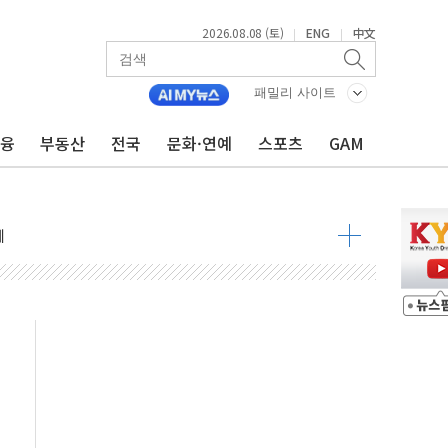
2026.08.08 (토)
ENG
中文
|
|
 정청래 격차 확대'
타진
패밀리 사이트
최고치
금융
부동산
전국
문화·연예
스포츠
GAM
 요구
낮아지며 상승… STOXX 600 지수는 나흘 연속 최고치
세
엘·이란 위협에 맞설 자체 억지력 강화
동
톱'… 美 해상봉쇄 영향
각
체주 '활짝'
스닥 선물 1%대 상승
상 기대 후퇴