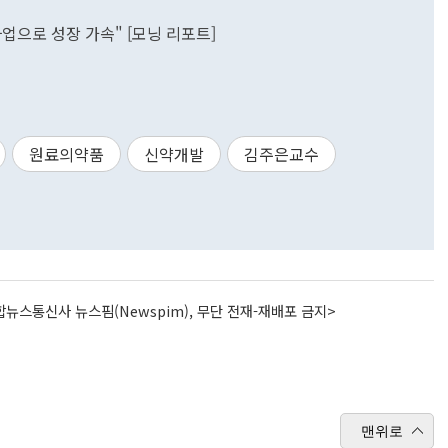
업으로 성장 가속" [모닝 리포트]
원료의약품
신약개발
김주은교수
뉴스통신사 뉴스핌(Newspim), 무단 전재-재배포 금지>
맨위로