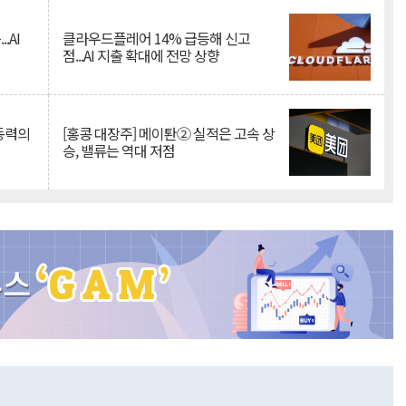
.AI
클라우드플레어 14% 급등해 신고
점...AI 지출 확대에 전망 상향
 동력의
[홍콩 대장주] 메이퇀② 실적은 고속 상
승, 밸류는 역대 저점