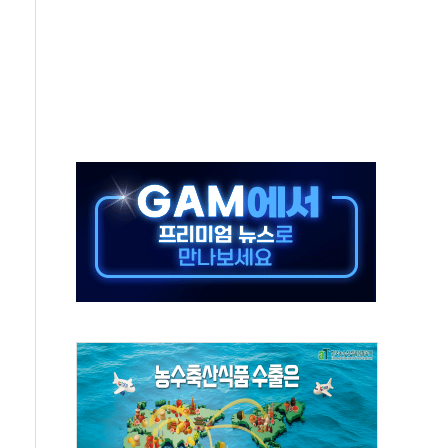
·태양광주↑ VS 트레이드데스크·웬디스↓
 끝까지 찾겠다"
중 완화 전환점"