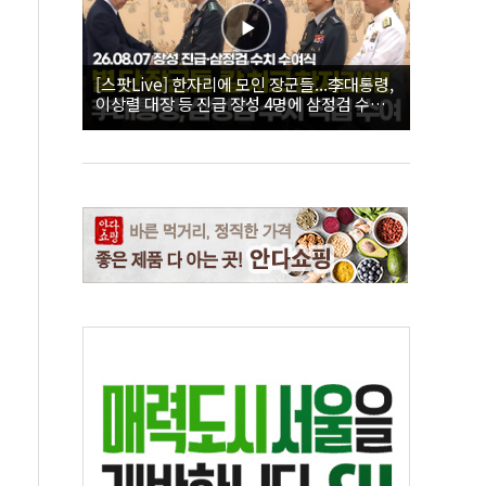
[스팟Live] 한자리에 모인 장군들...李대통령,
이상렬 대장 등 진급 장성 4명에 삼정검 수치
직접 수여｜26.08.07 장성 진급·삼정검 수치
수여식