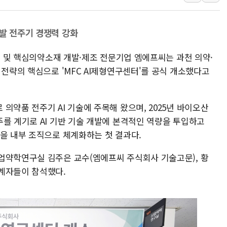
[사진] 이슬람 수니파 3개국, 공동방위협정 체결
뉴욕증시 개장 전 특징주...아틀라시안·클라우드플레어
개발 전주기 경쟁력 강화
보훈부, 미 DPAA와 MOU… "6·25 미군 실종자 7359명
I) 및 핵심의약소재 개발·제조 전문기업 엠에프씨는 과천 의약·
트럼프 "금리 내려야"…파월 때와 달리 워시엔 톤 낮춰
 전략의 핵심으로 'MFC AI제형연구센터'를 공식 개소했다고
특정 정치인 측근 포항시 정책특보 내정설...포항시 '시끌'
李 "해남 태양광, 대한민국 다음 100년 밑거름…수도권 집
의약품 전주기 AI 기술에 주목해 왔으며, 2025년 바이오산
를 계기로 AI 기반 기술 개발에 본격적인 역량을 투입하고
략을 내부 조직으로 체계화하는 첫 결과다.
업약학연구실 김주은 교수(엠에프씨 주식회사 기술고문), 황
계자들이 참석했다.