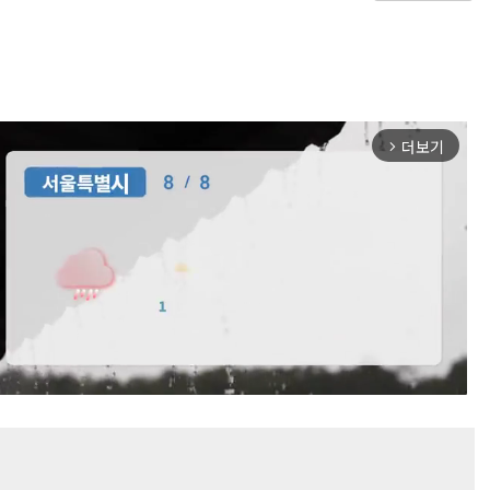
더보기
arrow_forward_ios
Mute