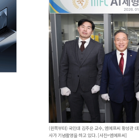
(왼쪽부터) 국민대 김주은 교수, 엠에프씨 황성관 대
사가 기념촬영을 하고 있다. [사진=엠에프씨]