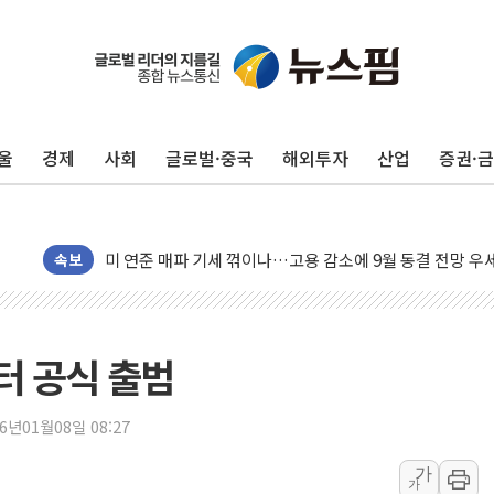
민주, 오늘 제주·인천 경선 결과 발표...'김민석 재역전 vs
한상협, 업계 개인정보 보안 새판 짠다…'자율규제단체' 
뉴욕증시, 고용 쇼크에 금리 인상 우려 후퇴…S&P500 
울
경제
사회
글로벌·중국
해외투자
산업
증권·
트럼프, 쿡 연준 이사 해임 재추진…"26일까지 의혹 소명"
유럽증시, 美 고용 예상 밖 부진에 연준 금리 인상 가능성 
미 연준 매파 기세 꺾이나…고용 감소에 9월 동결 전망 우
[종합] 이슬람 수니파 3국, '공동방위협정' 체결… 이스라
속보
트럼프, 백신·자폐증 행정명령 검토…"이르면 다음 주"
美 항소법원, 백악관 무도회장 공사 중단 명령…트럼프 제
이란 핵심 원유 수출항 '하르그섬', 최근 1주일 이상 '올스
터 공식 출범
美 고용 쇼크에 엔화 장중 급등…시장은 "또 개입했나" 촉
[AI MY 뉴스] 뉴욕 반도체주 프리뷰...美 고용 쇼크에 반도
26년01월08일 08:27
뉴욕증시 프리뷰, 美 고용 쇼크에 금리 인상 우려 후퇴…나
가
가
[종합] 美 7월 고용 2만3000명 감소 '쇼크'…9월 금리 인