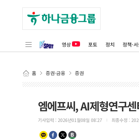
영상
포토
정치
정책·서
홈
증권·금융
증권
엠에프씨, AI제형연구센
기사입력 :
2026년01월08일 08:27
최종수정 :
20