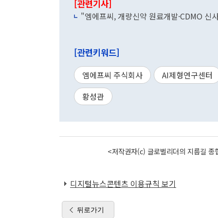
[관련기사]
"엠에프씨, 개량신약 원료개발·CDMO 신사
[관련키워드]
엠에프씨 주식회사
AI제형연구센터
황성관
<저작권자(c) 글로벌리더의 지름길 종합
디지털뉴스콘텐츠 이용규칙 보기
뒤로가기