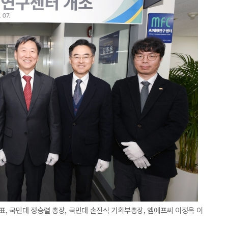
표, 국민대 정승렬 총장, 국민대 손진식 기획부총장, 엠에프씨 이정옥 이