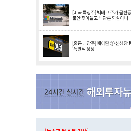
[미국 특징주] 빅테크 주가 급반등..
불안 잦아들고 낙관론 되살아나
[홍콩 대장주] 메이퇀 ③ 신성장
'폭발적 성장'
[뉴스핌 베스트 기사]