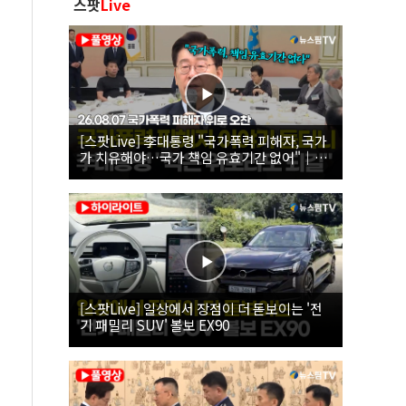
스팟
Live
[스팟Live] 李대통령 "국가폭력 피해자, 국가
가 치유해야…국가 책임 유효기간 없어"｜
26.08.07 국가폭력 피해자 위로 오찬
[스팟Live] 일상에서 장점이 더 돋보이는 '전
기 패밀리 SUV' 볼보 EX90