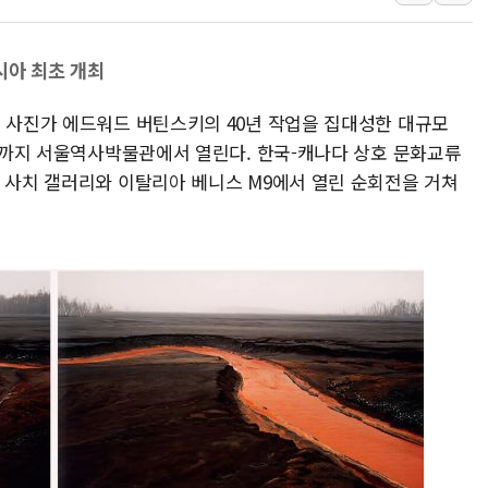
동해시, 11~14일 
강원 중·남부 동해안
청양 밭에서 일하던 
시아 최초 개최
폭염에 車 운전면허 
적 사진가 에드워드 버틴스키의 40년 작업을 집대성한 대규모
李대통령, 'ISA·주
2일까지 서울역사박물관에서 열린다. 한국-캐나다 상호 문화교류
'호우 특보' 경북 울진
던 사치 갤러리와 이탈리아 베니스 M9에서 열린 순회전을 거쳐
주말 무더위·열대야 
오세훈 "용산공원 주택
충북 주말 무더위 지속
10월 보완수사권 폐