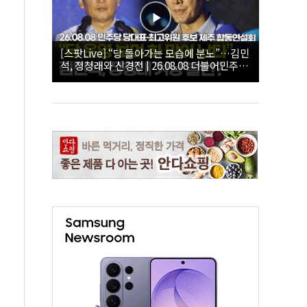
[스팟Live] “당 돌아가는 모습에 분노”…김민
석, 정청래와 신경전 | 26.08.08 더불어민주당
당대표·최고위원 후보 제주 합동연설회