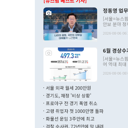
[뉴스핌 베스트 기사]
정동영 업무
[서울=뉴스핌
안보 분야 정
평화공존 발전
2026-08-06 06:
발언 중에는 
언한 것이 있
령은 공개적으
6월 경상수
주의적 희망에
관의 대북 정
[서울=뉴스핌
관 부처 장관
어 역대 최대
관의 무리한 
출 호조로 월
다. [정동영 통일부 장관이 지난달 23일 오후 서울 종로구 정부서울청사에
2026-08-06 08:
료=한국은행] 한국은행이 6일 발표한 '2026년 6월 국제수지(잠정)'에
서 취임 1주년 
면 지난 6월
부 장관 권한
1000만달러
서울 외곽 월세 200만원
발전 구상'을
이에 따라 올
적 갈등 해결
경기도, 재정 '비상 상황'
했다. 경상수
결과 혐오의 
9000만달러
프로야구 전 경기 폭염 취소
년간의 CVI
지 기준 상품
고령 취업자 첫 1000만명 돌파
무너졌다고도 
며 월간 기준
현실을 바꾸는
달러로 38.
화물선 운임 3주만에 최고
를 평화 체제
196.9% 급
검찰 수사권, 72년만에 막 내려
함께 4자 대