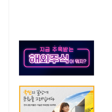
'별똥별 멍' 운영…페르세우스 유성우 관측
 시간당 50mm 이상 폭우…호우경보 발효
90대 숨져…온열질환 여부 조사
기능시험 오전 집중 편성…체감온도 38도 넘으면 중단
가누르기 방지법' 전면 재검토 지시
 시간당 20~30mm 강한 비...가뭄 해소될 듯
지속…내륙 곳곳 소나기
 검토, 민주당 스스로 원칙 뒤집는 것"
…청주·진천 35도, 곳곳 소나기
지·공소청 출범…피해자들 '범죄 사각지대' 우려