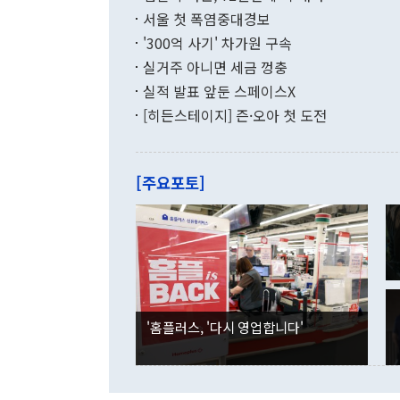
수출은 160
지만 이 대통
서울 첫 폭염중대경보
(18.6%) 
화공존 정책이
했다. 통관 기
'300억 사기' 차가원 구속
다"고 지적했
(16.4%)
투리가 잡혀 
실거주 아니면 세금 껑충
월(-10억9
쁜 상황이 초
증가와 유류할
실적 발표 앞둔 스페이스X
9·19 군사
기록했지만 
[히든스테이지] 즌·오아 첫 도전
"우리의 선의
로 전환됐다.
으로 약간의 의문
를 기록해 전
관은 업무보고
는 배당수입
주의에 근거한
줄면서 25억
[주요포토]
라며 "여러분
억1000만달
이 9월 러시
였던 올해 3
며 "정부 차
인의 해외투자
은 "그것은 
각각 증가했다
잘랐다. 정 
국인의 국내 
않았다는 점에
감소하며 전월
사합의 복원,
경신했다. 외
권이라는 지적
분기 말 만기
뒤 "여기 업
다. 내국인의
'홈플러스, '다시 영업합니다'
부의 한 소식
다. eoyn2@
를 거쳐 결정
련 부처 장관
하고 대통령의