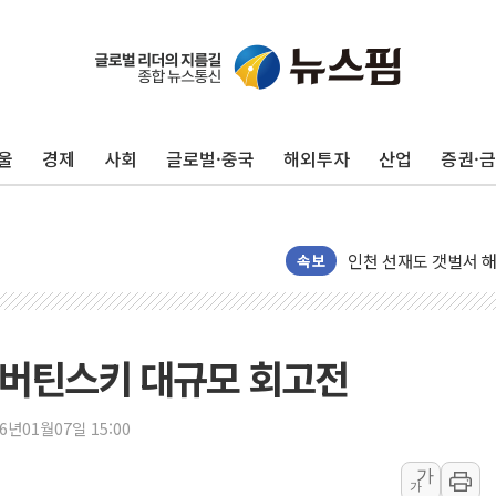
울
경제
사회
글로벌·중국
해외투자
산업
증권·
여수 오동도 인근 해상
추미애, '위안부' 피해
인천 선재도 갯벌서 해
속보
인천서 말다툼 중 어머
'화합' 꺼낸 김민석에
李대통령, ISA 개편 
 버틴스키 대규모 회고전
동해중부 전 해상 풍랑
연일 폭염에 온열질환
26년01월07일 15:00
中 전방위 아파트 부양
인제 용대리 계곡서 
가
가