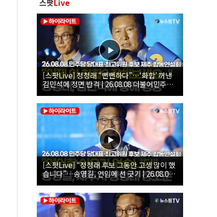
스팟
Live
[스팟Live] 정청래 “뻔뻔하다”…‘화합’ 꺼낸
김민석에 정면 반격 | 26.08.08 더불어민주당
당대표·최고위원 후보 제주 합동연설회
[스팟Live] “정청래 후보 그동안 고생 많이 했
습니다”…송영길, 연임에 선 긋기 | 26.08.08
더불어민주당 당대표·최고위원 후보 제주 합
동연설회