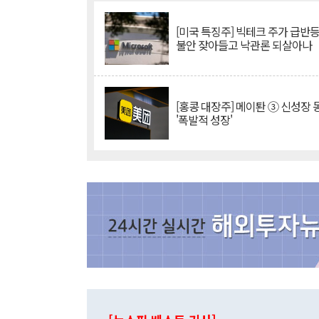
[미국 특징주] 빅테크 주가 급반등..
불안 잦아들고 낙관론 되살아나
[홍콩 대장주] 메이퇀 ③ 신성장
'폭발적 성장'