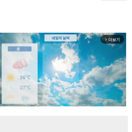
더보기
arrow_forward_ios
Mute