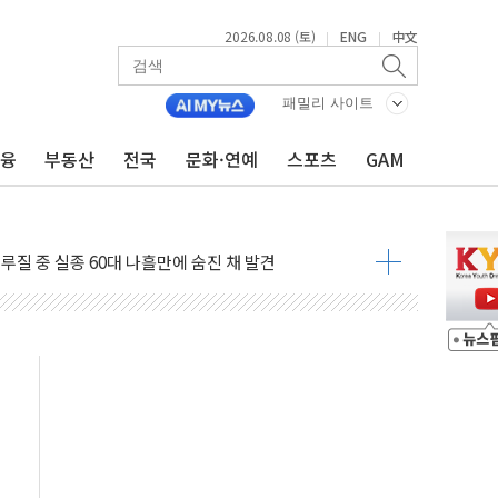
2026.08.08 (토)
ENG
中文
|
|
패밀리 사이트
금융
부동산
전국
문화·연예
스포츠
GAM
서 모터보트 전복…1명 사망·1명 실종
자 기림의 날 참석..."국제적 시민 연대로 목소리 내야"
루질 중 실종 60대 나흘만에 숨진 채 발견
니 흉기 살해 10대 아들 체포
 '뻔뻔' 받아친 정청래…제주 연설서 신경전 고조
재검토 지시…與 "적극 환영"·野 "졸속 국정"
주의보…10일까지 최대 3.5m 높은 물결
 사망 23명…정부, 비상대응기구 가동
, 수도 베이징도 부동산 규제 철폐
수위 상승으로 피서객 7명 고립…전원 구조