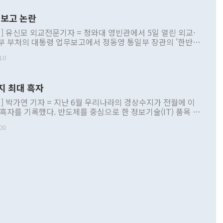
보고 논란
] 유신모 외교전문기자 = 청와대 영빈관에서 5일 열린 외교·
부 부처의 대통령 업무보고에서 정동영 통일부 장관의 '한반도
 구상'과 업무보고 발언이 논란을 빚고 있다. 이날 정 장관의
10
정부 내 조율을 거치지 않은 사안을 정책으로 추진하겠다고 공
는가 하면 사실 관계에 맞지 않은 설명도 있었다. 이재명 대통
로 신중을 기해 달라고 경고했고, 조현 외교부 장관은 '이상
지 최대 흑자
 근거한 비현실적 구상'이라는 비판을 내놨다. 그동안 정 장
책 관련 발언이 물의를 빚은 적은 여러 번 있지만 대통령과 유
] 박가연 기자 = 지난 6월 우리나라의 경상수지가 전월에 이
이 공개적으로 부정적 입장을 표명한 것은 이례적이다. 정 장
 흑자를 기록했다. 반도체를 중심으로 한 정보기술(IT) 품목 수
대북 접근법과 월권을 제어해야 한다는 목소리도 높아지고 있
간 상품수출이 처음으로 1000억달러를 넘어선 영향이다. [자
00
 따르
기자간담회를 하고 있다. [사진=통일부] 2026.07.23 ◆통일
 경상수지는 497억3000만달러 흑자로 집계됐다. 전월(386억
 넘어선 주장 정 장관은 이날 업무보고에서 '한반도 평화공존
)에 이어 두 달 연속 월간 기준 역대 최대 기록을 갈아치웠다.
 설명하면서 이재명 정부 2년차 핵심 과제로 상호 존중·평화
해 상반기 누적 경상수지 흑자는 1910억1000만달러를 기록
·핵 없는 한반도 등 3대 기본 방향을 제시했다. 정 장관은 "대
지 흑자를 견인한 것은 상품수지다. 6월 상품수지는 478억
언어는 멈춰야 한다"면서 주적 용어 대체를 주장했다. 지난 25
 흑자를 기록하며 전월에 이어 역대 최대를 다시 썼다. 국제수
D(완전하고 검증가능하며 되돌릴 수 없는 비핵화) 구도는 이미
수출은 1123억7000만달러로 전년 동월 대비 84.5% 증가하
했다. 또 "현 시점에서 흘러간 선(先)비핵화만 되뇌는 것은
 처음으로 1000억달러를 넘어섰다. 상품수입은 644억8000만
 데 힘이 되지 않는다"고 주장했다. 정 장관은 또 "정전 체제
6% 늘었다. 통관 기준으로는 반도체 수출이 전년 동월 대비
로 바꾸는 논의에 착수하겠다"면서 "북·미 정상회담 견인과
증했고 컴퓨터·주변기기(SSD)는 282.7% 증가했다. IT 품목
화의 동력을 확보하기 위해 최선을 다할 것"이라고 말했다. 하