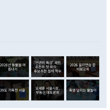
.4% 늘었으며 비IT 품목도 ▲석유제품(47.5%) ▲화공품
령은 정 장관의 구상에 대부분 제동을 걸었다. 이 대통령은 "평
▲철강제품(17.9%) ▲승용차(6.1%) 등을 중심으로 18.6% 증가
 정치적으로 악용되는 측면이 있다"며 "많이 조심하셔야 한
준 수입은 ▲원자재(30.5%) ▲자본재(35.3%) ▲소비재
다. 북한을 다른 이름으로 불러야 한다는 주장에는 "표현에 꼬
가 모두 늘었다. 서비스수지는 12억9000만달러 적자를 기록해 전
정쟁으로 휘몰아 들어가면 원래 하고자 했던 데에서 오히려 나
000만달러)보다 적자 폭이 확대됐다. 여행수지는 외국인 입국자
래될 수 있다"고 경고했다. 이 대통령은 남북 신뢰 구축을 위해
증료 인상 등에 따른 출국자 감소로 4억4000만달러 흑자를
합의를 선제적으로 복원해야 한다는 정 장관의 주장에 대해서도
지식재산권사용료수지는 전월 흑자에서 4억4000만달러 적자
대로 하는 게 과연 한반도의 평화와 안정에 플러스냐, 결론적
 본원소득수지는 배당소득을 중심으로 32억7000만달러 흑자
이 들 때도 있다"며 부정적으로 반응했다. 조현 외교부 장
월(21억7000만달러)보다 흑자 폭이 확대됐다. 배당소득수지
 사후 브리핑에서 정 장관이 언급한 '4자 회담'에 대해 "이상
이 늘어난 데다 전월 분기배당에 따른 기저효과로 배당지급이
 어떤 희망이라 하더라도 그건 아직 조율되지 않은 방법"이
6000만달러 흑자를 나타냈다. 금융계정 순자산은 6월 중 467
들께서 디스카운트해 주시면 좋겠다"고 선을 그었다. 정 장관
러 증가해 월간 기준 역대 최대 증가 폭을 기록했다. 종전 최대
아 블라디보스토크에서 열리는 '동방경제포럼(EEF)'을 언급하
월(369억9000만달러)을 넘어선 것이다. 직접투자에서는 내국
원에서 (참석을) 검토하고 있다"고 발언한 데 대해서도 조 장관
가 80억1000만달러, 외국인의 국내투자가 46억3000만달러
'선관위 특검' 국민
외교부의 몫"이라며 "아직 거기까지 진도가 나가지 않았다"고
2026년 동물원 여
2026 을지연습 준
. 증권투자에서는 외국인의 국내 주식 매도세가 이어졌다. 외
추천위 첫 회의…
름나기
비보고회
장관이 이날 소개한 대북 구상과 설명은 정부 내 조율을 거치지
주식 투자는 차익실현 매도 등의 영향으로 316억1000만달러
후보추천 절차 착수
서 문제가 있다. 특히 주적 표현 대체와 국호 사용, 9·19 군
(-310억5000만달러)에 이어 역대 최대 순매도 기록을 다시
 4자회담 추진 등은 통일부 장관이 결정할 사안이 아니어서 월
국인의 국내 채권투자는 세계국채지수(WGBI) 자금 유입에도
이 나오고 있다. 이 대통령은 정 장관의 업무보고를 듣고 난
도래 영향으로 증가 폭이 줄어든 52억9000만달러를 기록했
무보고에 발표했다고 승인난 건 아니다"라고 재차 확인했다. 정
오세훈 서울시장,
 해외 증권투자는 주식을 중심으로 35억6000만달러 증가했
39도 기록한 서울
폭염 날리는 물놀이
부동산 대토론회
통은 "정 장관의 발언 내용은 대부분 국가안전보장회의(NSC)
newspim.com
된 사안이 아닌 정 장관의 개인적 생각에 가깝다"며 "안보 관
이 정부의 공식 정책이 아닌 사안을 추진하겠다고 업무보고를
 면전에서 '국군통수권자가 나서야 한다'고 주장한 것은 심각