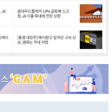
.AI
클라우드플레어 14% 급등해 신고
점...AI 지출 확대에 전망 상향
 동력의
[홍콩 대장주] 메이퇀② 실적은 고속 상
승, 밸류는 역대 저점