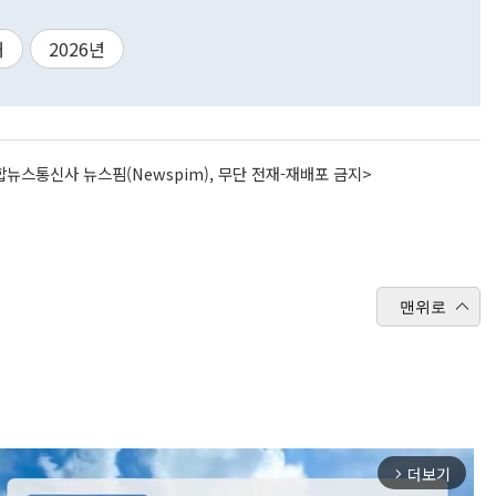
해
2026년
뉴스통신사 뉴스핌(Newspim), 무단 전재-재배포 금지>
맨위로
더보기
arrow_forward_ios