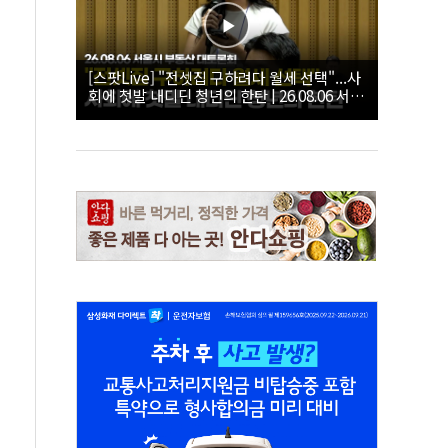
[스팟Live] "전셋집 구하려다 월세 선택"...사
회에 첫발 내디딘 청년의 한탄 | 26.08.06 서울
시 부동산 대토론회