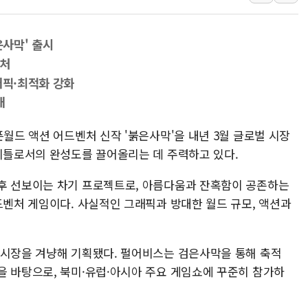
금값 7주 만에 최고…美 고용 둔화·
[인도증시] 중동 긴장 완화에 실적 호
은사막' 출시
러, 1인칭시점 드론으로 우크라 민간
벤처
[베트남 증시] 지수 하락 속 'DGC
래픽·최적화 강화
'월가의 황제' 다이먼 "금융시장 레
대
양주 섬유염색공장서 화재 1명 중상…
픈월드 액션 어드벤처 신작 '붉은사막'을 내년 3월 글로벌 시장
타이틀로서의 완성도를 끌어올리는 데 주력하고 있다.
후 선보이는 차기 프로젝트로, 아름다움과 잔혹함이 공존하는
드벤처 게임이다. 사실적인 그래픽과 방대한 월드 규모, 액션과
 시장을 겨냥해 기획됐다. 펄어비스는 검은사막을 통해 축적
을 바탕으로, 북미·유럽·아시아 주요 게임쇼에 꾸준히 참가하