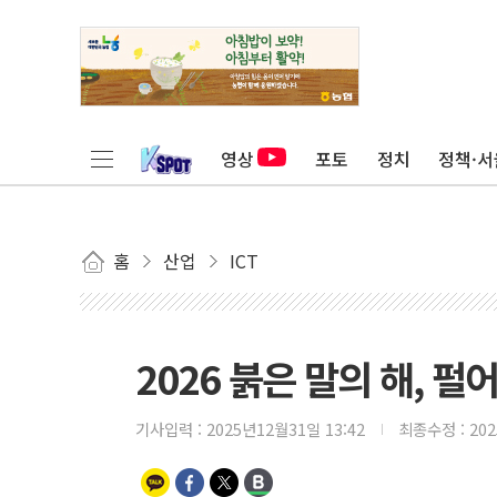
영상
포토
정치
정책·서
홈
산업
ICT
2026 붉은 말의 해, 펄
기사입력 :
2025년12월31일 13:42
최종수정 :
20