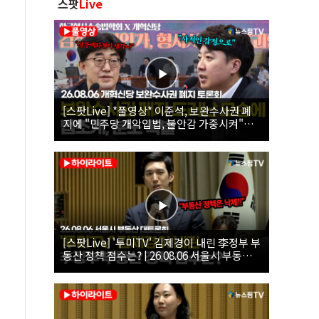
스팟
Live
[스팟Live] *풀영상* 이준석, 보완수사권 폐
지에 "민주당 개악입법, 불안감 가중시켜"｜
26.08.06 개혁신당 보완수사권 폐지 토론회
[스팟Live] '투미TV' 김제경이 내린 李정부 부
동산 정책 점수는? | 26.08.06 서울시 부동산
대토론회