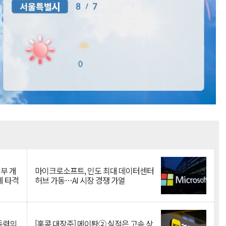
Mute
뇌부 개
마이크로소프트, 인도 최대 데이터센터
에 타격
허브 가동…AI 시장 경쟁 가열
 동력의
[홍콩 대장주] 메이퇀② 실적은 고속 상