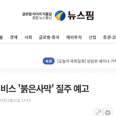
뉴욕증시, 유가·금리 부담에 하락…다
이란, 오만과 호르무즈 해협 재개방 합
[민주 당권주자 일정] 송영길·정청래·김
울
경제
사회
글로벌·중국
해외투자
산업
증권·
李대통령, 오늘 부동산 정책 점검 2
[오늘의 정치일정] 8월 7일(금)
[오늘의 국회일정] 상임위·세미나·기자
이란, 美·이스라엘 선박 호르무즈 통항
속보
유럽증시, 견조한 실적 소화하며 대부분
리투아니아 국방 "러, 우크라 드론으로
구광모, 내주 실리콘밸리서 젠슨 황 
어비스 '붉은사막' 질주 예고
뉴욕증시 개장 전 특징주...모더나
김정관 장관 "영업이익 N% 성과급
25년12월31일 13:42
뉴욕증시 프리뷰, 미 주가선물 AI주
가
가
청와대, 북한 단거리 탄도미사일 발사