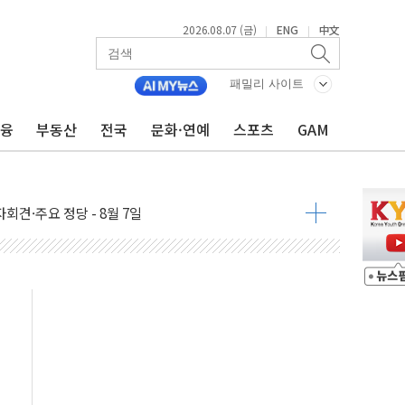
2026.08.07 (금)
ENG
中文
|
|
우 5거래일 랠리 '마침표'
의 막바지.."美와 직접 협상 없어"
패밀리 사이트
민석 후보 - 8월 7일
금융
부동산
전국
문화·연예
스포츠
GAM
차 회의…주택 공급 대책 막바지 조율할 듯
회견·주요 정당 - 8월 7일
 제한 추진…美 "통행 막을 권한 없어"
 상승… "2분기 기업 순이익 21% 증가" 전망
 나토 회원국 공격 검토… 거짓 깃발 작전"
재회…로봇·AI 데이터센터·모빌리티 구체화
·아이온큐·도어대시↑ VS 샌디스크·피그마·앱러빈↓
 반대…상법·자본시장법 개정 논의"
 차익실현 속 혼조세...웨스턴디지털·샌디스크↓
에 긴급 안보 점검회의