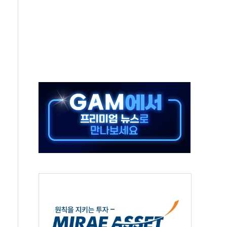
호르무즈 재개방 기대에 강세
조까지, 상승...호실적 보고 기업 상승세 뚜렷
인 '사파리' 공격… 시민들 공포감 극대화 전략
' 임시 주총 기대감에 홀로 상한가…마진 잔액은 사상 최고
버리지 위험수위…숨은 차입이 더 큰 변수"
대응 1단계 진압 중