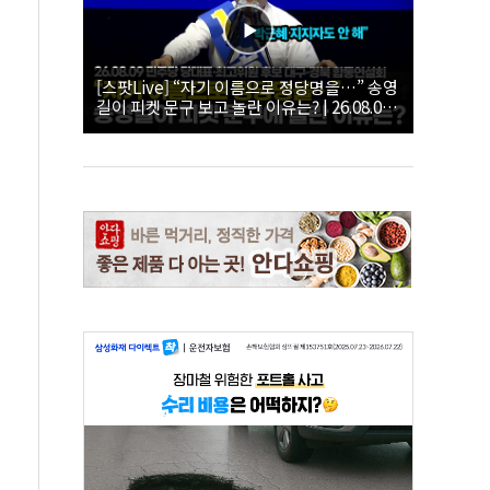
[스팟Live] “자기 이름으로 정당명을…” 송영
길이 피켓 문구 보고 놀란 이유는? | 26.08.09
더불어민주당 당대표·최고위원 후보 대구·경
북 합동연설회