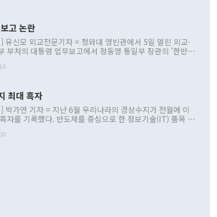
보고 논란
] 유신모 외교전문기자 = 청와대 영빈관에서 5일 열린 외교·
부 부처의 대통령 업무보고에서 정동영 통일부 장관의 '한반도
 구상'과 업무보고 발언이 논란을 빚고 있다. 이날 정 장관의
10
정부 내 조율을 거치지 않은 사안을 정책으로 추진하겠다고 공
는가 하면 사실 관계에 맞지 않은 설명도 있었다. 이재명 대통
로 신중을 기해 달라고 경고했고, 조현 외교부 장관은 '이상
지 최대 흑자
 근거한 비현실적 구상'이라는 비판을 내놨다. 그동안 정 장
책 관련 발언이 물의를 빚은 적은 여러 번 있지만 대통령과 유
] 박가연 기자 = 지난 6월 우리나라의 경상수지가 전월에 이
이 공개적으로 부정적 입장을 표명한 것은 이례적이다. 정 장
 흑자를 기록했다. 반도체를 중심으로 한 정보기술(IT) 품목 수
대북 접근법과 월권을 제어해야 한다는 목소리도 높아지고 있
간 상품수출이 처음으로 1000억달러를 넘어선 영향이다. [자
00
 따르
기자간담회를 하고 있다. [사진=통일부] 2026.07.23 ◆통일
 경상수지는 497억3000만달러 흑자로 집계됐다. 전월(386억
 넘어선 주장 정 장관은 이날 업무보고에서 '한반도 평화공존
)에 이어 두 달 연속 월간 기준 역대 최대 기록을 갈아치웠다.
 설명하면서 이재명 정부 2년차 핵심 과제로 상호 존중·평화
해 상반기 누적 경상수지 흑자는 1910억1000만달러를 기록
·핵 없는 한반도 등 3대 기본 방향을 제시했다. 정 장관은 "대
지 흑자를 견인한 것은 상품수지다. 6월 상품수지는 478억
언어는 멈춰야 한다"면서 주적 용어 대체를 주장했다. 지난 25
 흑자를 기록하며 전월에 이어 역대 최대를 다시 썼다. 국제수
D(완전하고 검증가능하며 되돌릴 수 없는 비핵화) 구도는 이미
수출은 1123억7000만달러로 전년 동월 대비 84.5% 증가하
했다. 또 "현 시점에서 흘러간 선(先)비핵화만 되뇌는 것은
 처음으로 1000억달러를 넘어섰다. 상품수입은 644억8000만
 데 힘이 되지 않는다"고 주장했다. 정 장관은 또 "정전 체제
6% 늘었다. 통관 기준으로는 반도체 수출이 전년 동월 대비
로 바꾸는 논의에 착수하겠다"면서 "북·미 정상회담 견인과