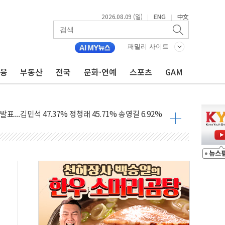
2026.08.09 (일)
ENG
中文
|
|
1.48%p' 차 선두 유지...金 46.01% vs 鄭 44.53%
기 당선...합산득표율 68.63%
패밀리 사이트
해 10대 구속…범행 후 반려견도 죽여
금융
부동산
전국
문화·연예
스포츠
GAM
 정청래에 승리…金 48.54% vs 鄭 44.40%
경선 결과...김민석 48.54% 정청래 44.40%
발표...김민석 47.37% 정청래 45.71% 송영길 6.92%
발표...정청래 47.82% 김민석 46.35% 송영길 5.83%
발표...김민석 50.30% 정청래 41.94% 송영길 7.76%
객 400명 맞이…"마음 잇는 시간 되길"
 지급 확정되나…재상고 앞두고 막판 셈법
'행복상자' 전달
극기 거꾸로' 논란…이틀만에 철거
 예술·체육요원 최대 33% 감축
 역대 최대폭 감소한 9.4%↓…유통업계 양극화 심화