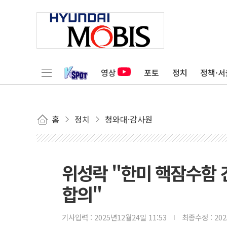
영상
포토
정치
정책·서
홈
정치
청와대·감사원
위성락 "한미 핵잠수함 
합의"
기사입력 :
2025년12월24일 11:53
최종수정 :
20