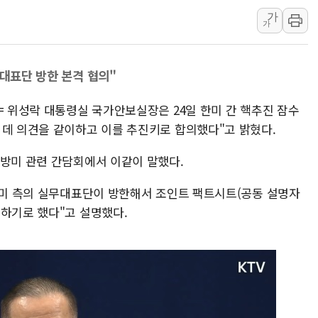
가
윤준병·이해민 의원, '정부
가
'호우·산사태 주의보' 울진 
여야, 황희 '버스 하우스' 공
무대표단 방한 본격 협의"
풀무원재단, '국제과학연극제
현대그린푸드 '텍사스로드하
= 위성락 대통령실 국가안보실장은 24일 한미 간 핵추진 잠수
與 "세제개편안 8월 말 당
 데 의견을 같이하고 이를 추진키로 합의했다"고 밝혔다.
 방미 관련 간담회에서 이같이 말했다.
에 미 측의 실무대표단이 방한해서 조인트 팩트시트(공동 설명자
의하기로 했다"고 설명했다.