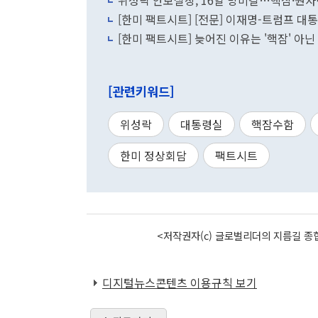
위성락 안보실장, 16일 방미길…핵잠·원
[한미 팩트시트] [전문] 이재명-트럼프 대
[한미 팩트시트] 늦어진 이유는 '핵잠' 아닌
[관련키워드]
위성락
대통령실
핵잠수함
한미 정상회담
팩트시트
<저작권자(c) 글로벌리더의 지름길 종합
디지털뉴스콘텐츠 이용규칙 보기