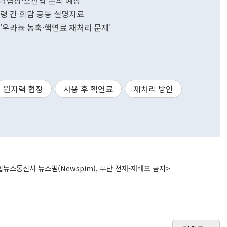
자력협정·조선업 논의 예상
통령 간 회담 공동 설명자료
 '우라늄 농축·핵연료 재처리 문제'
원자력 협정
사용 후 핵연료
재처리 방안
뉴스통신사 뉴스핌(Newspim), 무단 전재-재배포 금지>