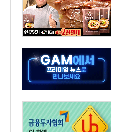
 특사'로 콜롬비아 대통령 취임식 참석
시간당 30mm 강한 비...호우 피해 없어
방…野 "청년 우롱 기괴" vs 與 "송구한 해프닝"
 2026'서 어린이 과학연극 2편 수상
우스' 잠실점, 직장인 핫플레이스로 부상
정 조율 완료…초고가·비거주 1주택 등 여론 수렴"