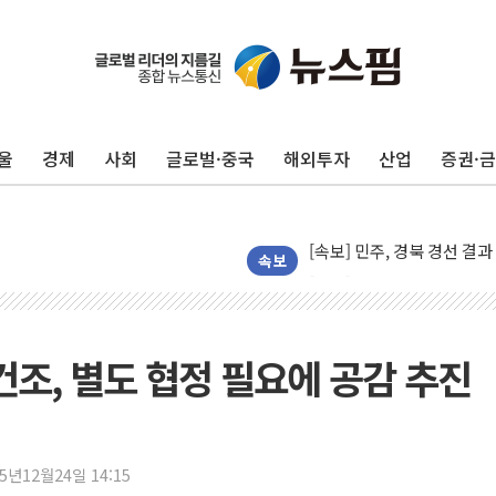
[종합] 김민석, 정청래에 누적 '
민주당 경북도당위원장에 오중
인천서 말다툼 중 어머니 살
울
경제
사회
글로벌·중국
해외투자
산업
증권·
김민석, 강원·대구·경북 경선서
[속보] 민주, 강원·대구·경북 
[속보] 민주, 경북 경선 결과 
[속보] 민주, 대구 경선 결과 
속보
[속보] 민주, 강원 경선 결과 
정재헌 CEO, SKT 장기고
최태원, 노소영에 9440억
건조, 별도 협정 필요에 공감 추진
하나금융, 명동 소상공인에 
인천시 광복절 현수막 '태
병무청, 보충역 전면 손질…
25년12월24일 14:15
홈플러스發 대형마트 판매,