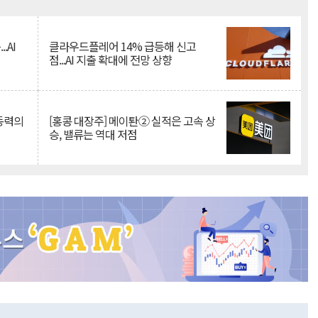
Mute
.AI
클라우드플레어 14% 급등해 신고
점...AI 지출 확대에 전망 상향
 동력의
[홍콩 대장주] 메이퇀② 실적은 고속 상
승, 밸류는 역대 저점