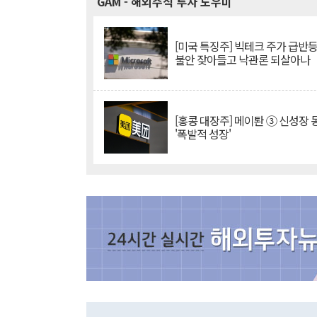
GAM
- 해외주식 투자 도우미
[미국 특징주] 빅테크 주가 급반등..
불안 잦아들고 낙관론 되살아나
[홍콩 대장주] 메이퇀 ③ 신성장
'폭발적 성장'