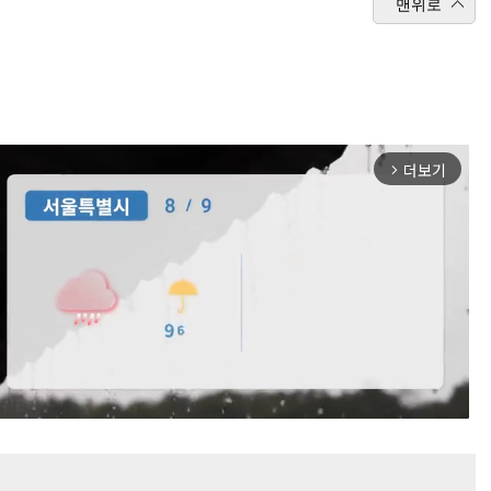
맨위로
더보기
arrow_forward_ios