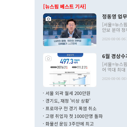
[뉴스핌 베스트 기사]
정동영 업무
[서울=뉴스핌
안보 분야 정
평화공존 발전
2026-08-06 06:
발언 중에는 
언한 것이 있
령은 공개적으
6월 경상수
주의적 희망에
관의 대북 정
[서울=뉴스핌
관 부처 장관
어 역대 최대
관의 무리한 
출 호조로 월
다. [정동영 통일부 장관이 지난달 23일 오후 서울 종로구 정부서울청사에
2026-08-06 08:
료=한국은행] 한국은행이 6일 발표한 '2026년 6월 국제수지(잠정)'에
서 취임 1주년 
면 지난 6월
부 장관 권한
1000만달러
서울 외곽 월세 200만원
발전 구상'을
이에 따라 올
적 갈등 해결
경기도, 재정 '비상 상황'
했다. 경상수
결과 혐오의 
9000만달러
프로야구 전 경기 폭염 취소
년간의 CVI
지 기준 상품
고령 취업자 첫 1000만명 돌파
무너졌다고도 
며 월간 기준
현실을 바꾸는
달러로 38.
화물선 운임 3주만에 최고
를 평화 체제