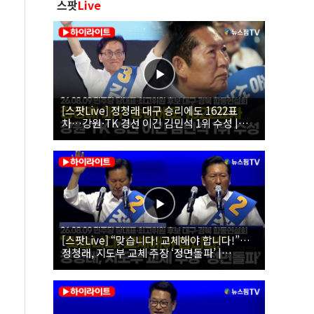
스팟
Live
[스팟Live] 정청래 대구 승리에도 1622표
차…강원·TK 경선 이긴 김민석 1위 수성 |
26.08.09 더불어민주당 당대표·최고위원 후
보 대구·경북 합동연설회
[스팟Live] “맞습니다! 교체해야 합니다!”…
정청래, 지도부 교체 주장 ‘정면돌파’ |
26.08.09 더불어민주당 당대표·최고위원 후
보 대구·경북 합동연설회