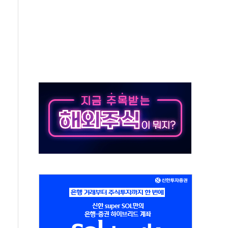
 하마
2분 만에 주불 진화...인명피해 없어
모 압류재산 1506건 공매
 잡은 볼보 EX90…'올 터치'는 호불호
야산 산불 1시간36분만에 주불진화....인명피해 없어
신동국과 무관…자료는 전·현직 직원으로부터 확보"
' 테스트 참가자 3만 명 돌파
-중국 청두 노선 운항허가 취득...중국 노선 다변화