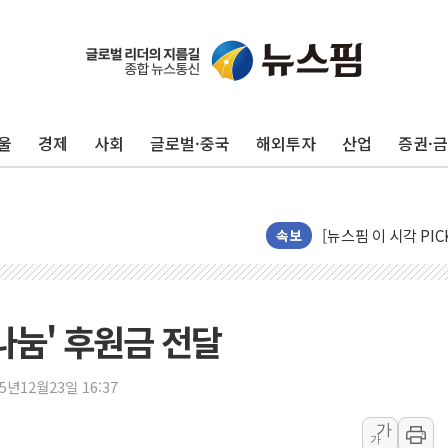
울
경제
사회
글로벌·중국
해외투자
산업
증권·
현대지에프홀딩스, 자
관광객 3000만명 
[뉴스핌 이 시각 PI
속보
美 정보 당국 "푸틴,
인도, 바이오가스 생산
서울시, 정비사업으로 
나눔' 후원금 전달
신인류콘텐츠, 핀란드 
"일부 존치" vs "
25년12월23일 16:37
[AI 카드뉴스] 기
가
가
국민의힘 윤리위, '