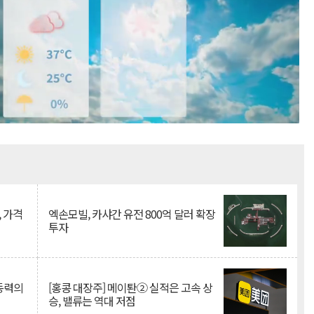
Mute
, 가격
엑손모빌, 카샤간 유전 800억 달러 확장
투자
 동력의
[홍콩 대장주] 메이퇀② 실적은 고속 상
승, 밸류는 역대 저점