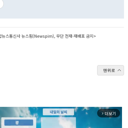
뉴스통신사 뉴스핌(Newspim), 무단 전재-재배포 금지>
맨위로
더보기
arrow_forward_ios