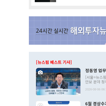
[뉴스핌 베스트 기사]
정동영 업무
[서울=뉴스핌
안보 분야 정
평화공존 발전
2026-08-06 06:
발언 중에는 
언한 것이 있
령은 공개적으
6월 경상수
주의적 희망에