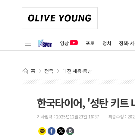
영상
포토
정치
정책·서
홈
전국
대전·세종·충남
한국타이어, '성탄 키트 
기사입력 :
2025년12월23일 16:37
최종수정 :
20