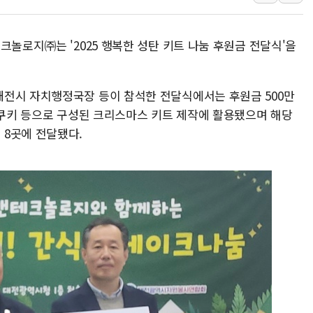
수박으로 여름 나는
전남광주 구례 산불 3
크놀로지㈜는 '2025 행복한 성탄 키트 나눔 후원금 전달식'을
캠코, 5918억원 규
[시승기] 공간·승차감
전시 자치행정국장 등이 참석한 전달식에서는 후원금 500만
가오픈한 홈플러스
, 쿠키 등으로 구성된 크리스마스 키트 제작에 활용됐으며 해당
돌아온 홈플러스
8곳에 전달됐다.
[종합] 청도 흥선리 
한미 법카 제보자 "
라인게임즈, '콰이어트
에어로케이항공, 청주