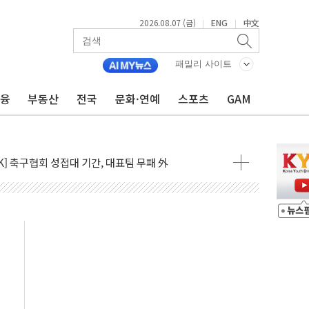
2026.08.07 (금)
ENG
中文
|
|
패밀리 사이트
금융
부동산
전국
문화·연예
스포츠
GAM
사주 1000억 연내 소각…2분기 영업익 853억
목표인데…외국인 숙박 부가세 환급 앞당겨 종료
CK] 축구협회 성접대 기간, 대표팀 무패 外
 몇 년 내 NATO 결속력 시험하려 한정적 침공 가능성"
에 3.5조원 투입키로...'에너지 자립' 일환
주택 36% 늘었다...공급부족 전 시장 규제 탓 커
AI 기업 Audission Oy와 운영 파트너십 체결
전면 개발"…서리풀2구역 갈등, 협의 테이블에
후변화가 바꾼 대한민국 여름
부산 돌려차기 발언' 논란 서범수·진종오 징계절차 개시