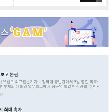
보고 논란
] 유신모 외교전문기자 = 청와대 영빈관에서 5일 열린 외교·
부 부처의 대통령 업무보고에서 정동영 통일부 장관의 '한반도
 구상'과 업무보고 발언이 논란을 빚고 있다. 이날 정 장관의
10
정부 내 조율을 거치지 않은 사안을 정책으로 추진하겠다고 공
는가 하면 사실 관계에 맞지 않은 설명도 있었다. 이재명 대통
로 신중을 기해 달라고 경고했고, 조현 외교부 장관은 '이상
지 최대 흑자
 근거한 비현실적 구상'이라는 비판을 내놨다. 그동안 정 장