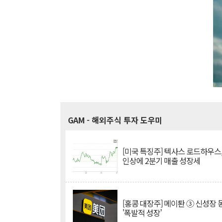
GAM
- 해외주식 투자 도우미
[미국 특징주] 텍사스 로드하우스
인상에 2분기 매출 성장세
[홍콩 대장주] 메이퇀 ③ 신성장
'폭발적 성장'