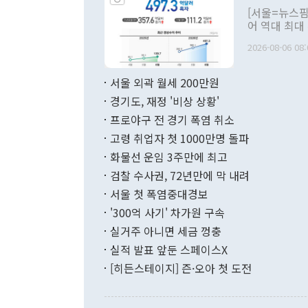
관의 대북 정
[서울=뉴스핌
관 부처 장관
어 역대 최대
관의 무리한 
출 호조로 월
다. [정동영 통일부 장관이 지난달 23일 오후 서울 종로구 정부서울청사에
2026-08-06 08:
료=한국은행] 한국은행이 6일 발표한 '2026년 6월 국제수지(잠정)'에
서 취임 1주년 
면 지난 6월
부 장관 권한
1000만달러
서울 외곽 월세 200만원
발전 구상'을
이에 따라 올
적 갈등 해결
경기도, 재정 '비상 상황'
했다. 경상수
결과 혐오의 
9000만달러
프로야구 전 경기 폭염 취소
년간의 CVI
지 기준 상품
고령 취업자 첫 1000만명 돌파
무너졌다고도 
며 월간 기준
현실을 바꾸는
달러로 38.
화물선 운임 3주만에 최고
를 평화 체제
196.9% 급
검찰 수사권, 72년만에 막 내려
함께 4자 대
수출은 160
지만 이 대통
서울 첫 폭염중대경보
(18.6%) 
화공존 정책이
했다. 통관 기
'300억 사기' 차가원 구속
다"고 지적했
(16.4%)
투리가 잡혀 
실거주 아니면 세금 껑충
월(-10억9
쁜 상황이 초
증가와 유류할
실적 발표 앞둔 스페이스X
9·19 군사
기록했지만 
[히든스테이지] 즌·오아 첫 도전
"우리의 선의
로 전환됐다.
으로 약간의 의문
를 기록해 전
관은 업무보고
는 배당수입