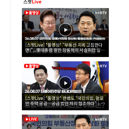
스팟
Live
[스팟Live] *풀영상* "부동산 지옥 고집한다
면!"...李대통령 향한 장동혁의 서슬퍼런 일갈
| 26.08.07 국민의힘 부동산정책 정상화 특별
위원회 전체회의
[스팟Live] *풀영상* 한병도 “국민의힘, 말로
만 주택 공급…공급 법안 처리 협조하라”｜
26.08.07 더불어민주당 원내대책회의