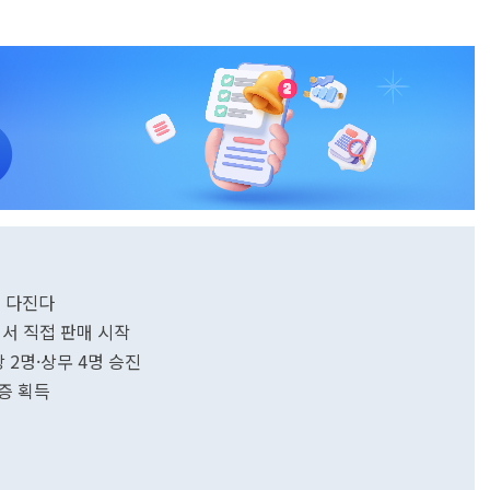
지 다진다
서 직접 판매 시작
2명·상무 4명 승진
증 획득