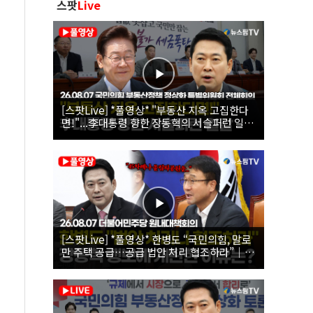
스팟
Live
[스팟Live] *풀영상* "부동산 지옥 고집한다
면!"...李대통령 향한 장동혁의 서슬퍼런 일갈
| 26.08.07 국민의힘 부동산정책 정상화 특별
위원회 전체회의
[스팟Live] *풀영상* 한병도 “국민의힘, 말로
만 주택 공급…공급 법안 처리 협조하라”｜
26.08.07 더불어민주당 원내대책회의