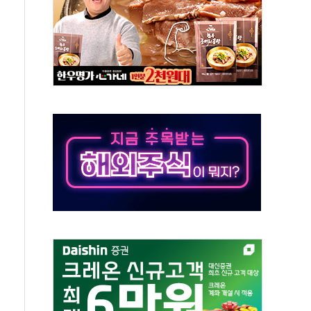
예측"…건설연, AI 위험기상 기술 개발
·인증제도 개선 수혜 기대"
져…대전서 50대 일용직 추락 사망
고 재개발·재건축 촉진하는 것이 부동산 정상화"
저 이전 감사 무마' 유병호 감사위원 구속 기소
년 AI 팩토리 매출 본격화
개입...4월 말 '56조원' 사상 최대
스타트업 지원 프로그램 성료
의' 차가원 대표 구속 송치