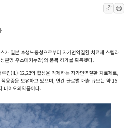
가
"최대 2시간 앞서 침수 
가
유니슨 "국내생산세액공제
창호 교체하다 난간 무너
가
장동혁 "규제와 대출 풀
[속보] 종합특검, '尹 관
AI에 승부 건 네이버…내
에피스가 일본 후생노동성으로부터 자가면역질환 치료제 스텔라
日, 4~6월 105조원 환시 
17, 성분명 우스테키누맙)의 품목 허가를 획득했다.
오렌지플래닛 창업재단, 
킨(IL)-12,23의 활성을 억제하는 자가면역질환 치료제로,
경찰, '300억대 사기 혐
 적응증을 보유하고 있으며, 연간 글로벌 매출 규모는 약 15
버스터 바이오의약품이다.