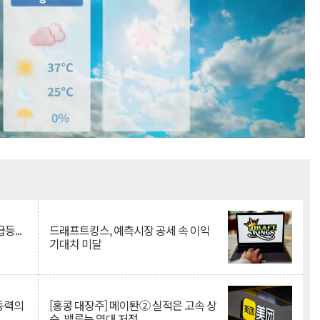
Mute
등...
드래프트킹스, 예측시장 공세 속 이익
기대치 미달
 동력의
[홍콩 대장주] 메이퇀② 실적은 고속 상
승, 밸류는 역대 저점