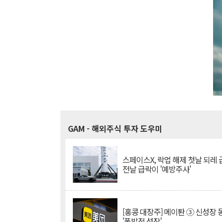
GAM
- 해외주식 투자 도우미
스페이스X, 락업 해제 첫날 되레 급
전날 급락이 '예방주사'
[홍콩 대장주] 메이퇀 ③ 신성장
'폭발적 성장'