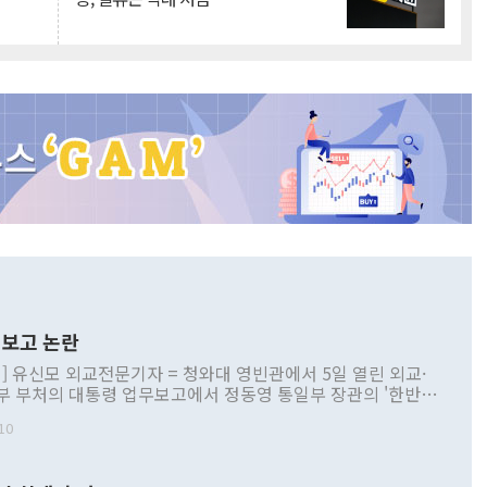
보고 논란
] 유신모 외교전문기자 = 청와대 영빈관에서 5일 열린 외교·
부 부처의 대통령 업무보고에서 정동영 통일부 장관의 '한반도
 구상'과 업무보고 발언이 논란을 빚고 있다. 이날 정 장관의
10
정부 내 조율을 거치지 않은 사안을 정책으로 추진하겠다고 공
는가 하면 사실 관계에 맞지 않은 설명도 있었다. 이재명 대통
로 신중을 기해 달라고 경고했고, 조현 외교부 장관은 '이상