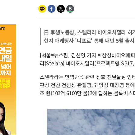
日 후생노동성, 스텔라라 바이오시밀러 허
현지 마케팅사 '니프로' 통해 내년 5월 출시
[서울=뉴스핌] 김신영 기자 = 삼성바이오
라(Stelara) 바이오시밀러(프로젝트명 SB
스텔라라는 면역반응 관련 신호 전달물질 인터루
판상 건선 건선성 관절염, 궤양성 대장염 등에
조 원(103억 6100만 불)3에 달하는 블록