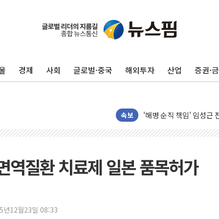
울
경제
사회
글로벌·중국
해외투자
산업
증권·
전남광주 화정역 인근 도로
청도 문수리 야산서 산불 
'해병 순직 책임' 임성근 
헥토이노베이션, 상반기 매
속보
우리은행, 고창해상풍력에 
NH농협은행, 모두투어 
민병덕 "오늘 67개 점포
면역질환 치료제 일본 품목허가
하나금융이 쏘아 올린 CI
종합특검, '尹 관저 이전 
코스피·코스닥 오전 동반
25년12월23일 08:33
'입추'인데 연일 찜통더