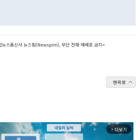
뉴스통신사 뉴스핌(Newspim), 무단 전재-재배포 금지>
맨위로
더보기
arrow_forward_ios