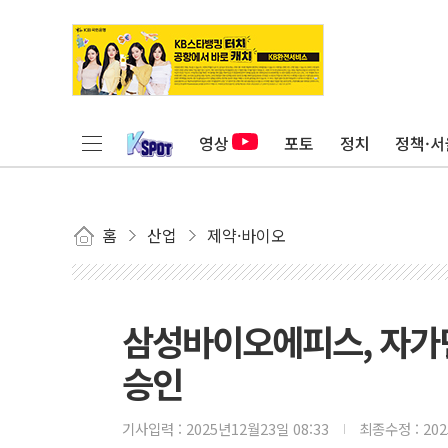
영상
포토
정치
정책·서
홈
산업
제약·바이오
삼성바이오에피스, 자가
승인
기사입력 :
2025년12월23일 08:33
최종수정 :
20