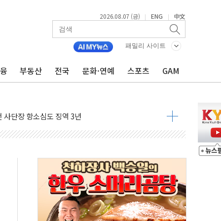
2026.08.07 (금)
ENG
中文
|
|
패밀리 사이트
금융
부동산
전국
문화·연예
스포츠
GAM
 4중 추돌…1명 심정지·5명 부상
진화 중...진화헬기 3대 투입
전 사단장 항소심도 징역 3년
출 첫 2000억원 돌파
4000억 금융 지원
제휴 여행적금 완판
 영업 재개...장바구니에 홈플러스 담아달라" 호소
FO, 금융지주 포용금융 조직개편 신호탄
감사 무마' 유병호 구속 기소
 하락…내린 종목이 두 배 넘어
위…김성환 기후부 장관 "예측범위 벗어나도 즉시대응"