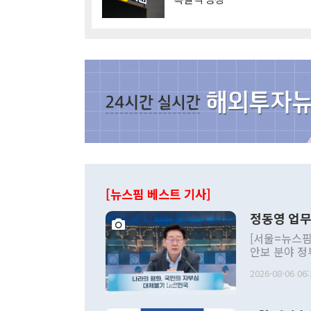
[뉴스핌 베스트 기사]
정동영 업무
[서울=뉴스핌
안보 분야 정
평화공존 발전
2026-08-06 06:
발언 중에는 
언한 것이 있
령은 공개적으