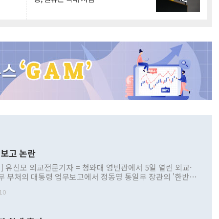
보고 논란
] 유신모 외교전문기자 = 청와대 영빈관에서 5일 열린 외교·
부 부처의 대통령 업무보고에서 정동영 통일부 장관의 '한반도
 구상'과 업무보고 발언이 논란을 빚고 있다. 이날 정 장관의
10
정부 내 조율을 거치지 않은 사안을 정책으로 추진하겠다고 공
는가 하면 사실 관계에 맞지 않은 설명도 있었다. 이재명 대통
로 신중을 기해 달라고 경고했고, 조현 외교부 장관은 '이상