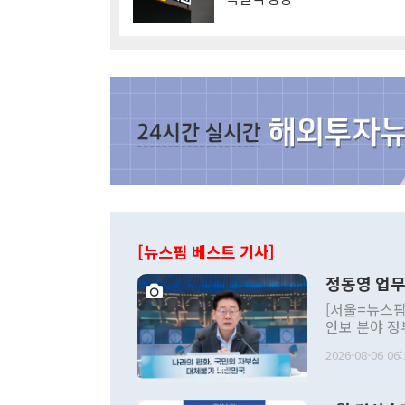
[뉴스핌 베스트 기사]
정동영 업무
[서울=뉴스핌
안보 분야 정
평화공존 발전
2026-08-06 06:
발언 중에는 
언한 것이 있
령은 공개적으