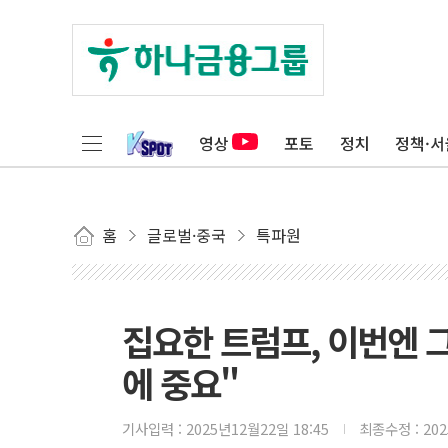
영상
포토
정치
정책·서
홈
글로벌·중국
특파원
집요한 트럼프, 이번엔 
에 중요"
기사입력 :
2025년12월22일 18:45
최종수정 :
20