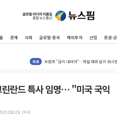
뉴욕증시 프리뷰, 美 고용 쇼크에 금리 인상 
[종합] 美 7월 고용 2만3000명 감소 '쇼크'
[사진] 이슬람 수니파 3개국, 공동방위협정 
울
경제
사회
글로벌·중국
해외투자
산업
증권·
뉴욕증시 개장 전 특징주...아틀라시안·클
보훈부, 미 DPAA와 MOU… "6·25 미군 실
트럼프 "금리 내려야"…파월 때와 달리 워시엔
특정 정치인 측근 포항시 정책특보 내정설...포
속보
李 "해남 태양광, 대한민국 다음 100년 밑거
李 대통령, '6시간 마라톤 부동산 2차 회의'
트럼프, 中 겨냥 폴리실리콘 관세 15% 부과
그린란드 특사 임명… "미국 국익
[사진] 빈살만과 에르도안의 만남
이란와이어 "이란 최고지도자 위독…곧 사망
남동발전, 해남군에 국내 최대 규모 400MW 
25년12월22일 19:41
[인도증시] 중동 불안 속 유가 상승에 소폭 하락