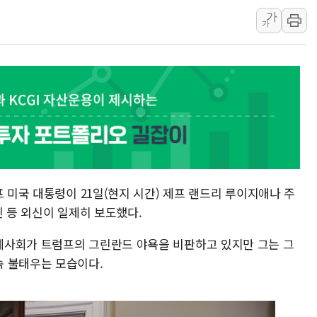
가
황희 '폐버스 청년주택' SNS 글 역풍에 "정
가
폭염 누그러지고 가뭄 숙지나...경북동해안권 8
사우디·튀르키예·파키스탄, '공동방위협정' 
신길동 신축도 3.3㎡당 7250만원…써밋 클라
용산공원·그린벨트로 또 충돌…반복되는 국토부
[AI 부동산 투데이] 특공 전략도 '극과 극'
프 미국 대통령이 21일(현지 시간) 제프 랜드리 루이지애나 주
신 등 외신이 일제히 보도했다.
제사회가 트럼프의 그린란드 야욕을 비판하고 있지만 그는 그
속 불태우는 모습이다.