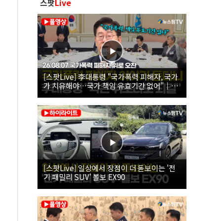
스팟
Live
[스팟Live] 李대통령 "국가폭력 피해자, 국가
가 치유해야…국가 책임 유효기간 없어"｜
26.08.07 국가폭력 피해자 위로 오찬
[스팟Live] 일상에서 장점이 더 돋보이는 '전
기 패밀리 SUV' 볼보 EX90