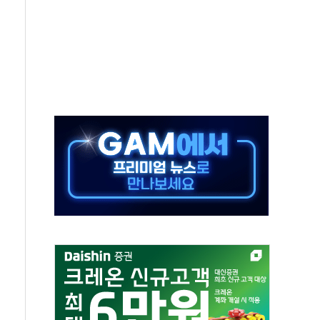
부정책 아냐" 해명
~9일 최대 100mm 호우
체결… 수니파 국가들의 새 안보 협력 구도
비온 59㎡ 18억원대
-서울시 '정책 엇박자'
…생애최초만 경쟁 치열