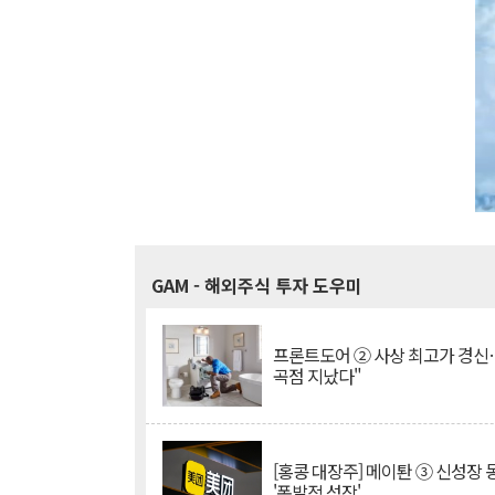
GAM
- 해외주식 투자 도우미
프론트도어 ② 사상 최고가 경신
곡점 지났다"
[홍콩 대장주] 메이퇀 ③ 신성장
'폭발적 성장'