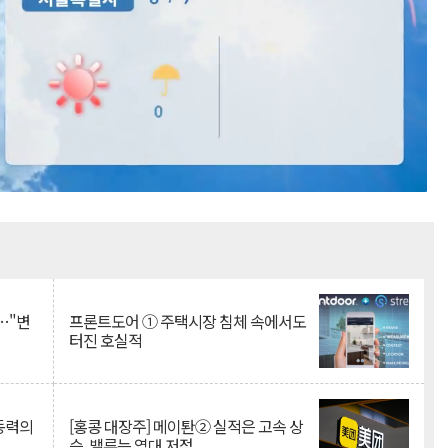
Mute
…"변
프론트도어 ① 주택시장 침체 속에서도
터진 호실적
 동력의
[홍콩 대장주] 메이퇀② 실적은 고속 상
승, 밸류는 역대 저점