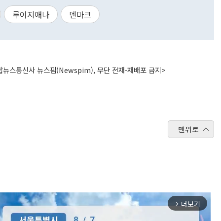
루이지애나
덴마크
뉴스통신사 뉴스핌(Newspim), 무단 전재-재배포 금지>
맨위로
더보기
arrow_forward_ios