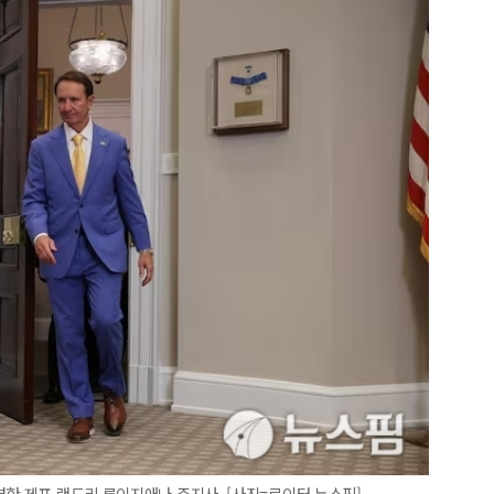
명한 제프 랜드리 루이지애나 주지사. [사진=로이터 뉴스핌]