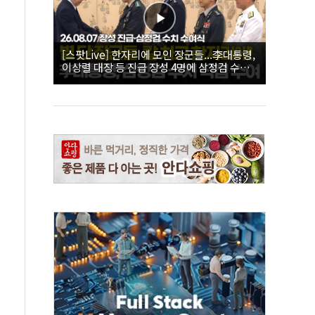
[스팟Live] 한자리에 모인 장군들...李대통령,
이상렬 대장 등 진급 장성 4명에 삼정검 수치
직접 수여｜26.08.07 장성 진급·삼정검 수치
수여식