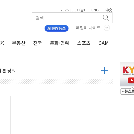
2026.08.07 (금)
ENG
中文
|
|
우려 후퇴…나스닥 선물 1%대 상승
…9월 금리 인상 기대 후퇴
패밀리 사이트
체결
금융
부동산
전국
문화·연예
스포츠
GAM
라우드플레어·태양광주↑ VS 트레이드데스크·웬디스↓
종자 7359명 끝까지 찾겠다"
 톤 낮춰
항시 '시끌'
름…수도권 집중 완화 전환점"
 주재… "전폭적 공급 확대·속도전 총력"
…美 태양광주 급등
해도 놀랍지 않아"
태양광 착공…여의도 1.6배 규모
...금융주 낙폭 커