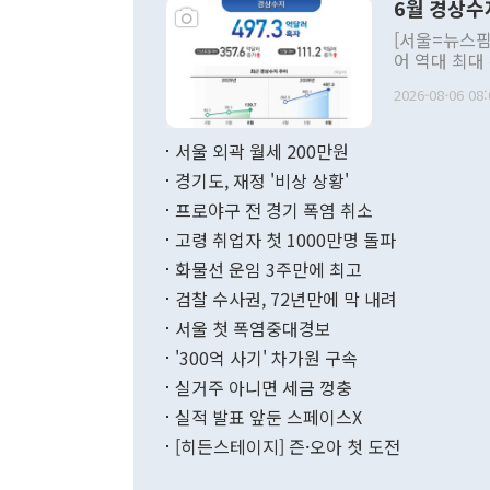
6월 경상수
주의적 희망에
관의 대북 정
[서울=뉴스핌
관 부처 장관
어 역대 최대
관의 무리한 
출 호조로 월
다. [정동영 통일부 장관이 지난달 23일 오후 서울 종로구 정부서울청사에
2026-08-06 08:
료=한국은행] 한국은행이 6일 발표한 '2026년 6월 국제수지(잠정)'에
서 취임 1주년 
면 지난 6월
부 장관 권한
1000만달러
서울 외곽 월세 200만원
발전 구상'을
이에 따라 올
적 갈등 해결
경기도, 재정 '비상 상황'
했다. 경상수
결과 혐오의 
9000만달러
프로야구 전 경기 폭염 취소
년간의 CVI
지 기준 상품
고령 취업자 첫 1000만명 돌파
무너졌다고도 
며 월간 기준
현실을 바꾸는
달러로 38.
화물선 운임 3주만에 최고
를 평화 체제
196.9% 급
검찰 수사권, 72년만에 막 내려
함께 4자 대
수출은 160
지만 이 대통
서울 첫 폭염중대경보
(18.6%) 
화공존 정책이
했다. 통관 기
'300억 사기' 차가원 구속
다"고 지적했
(16.4%)
투리가 잡혀 
실거주 아니면 세금 껑충
월(-10억9
쁜 상황이 초
증가와 유류할
실적 발표 앞둔 스페이스X
9·19 군사
기록했지만 
[히든스테이지] 즌·오아 첫 도전
"우리의 선의
로 전환됐다.
으로 약간의 의문
를 기록해 전
관은 업무보고