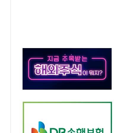
지대' 우려
타진
청래 '격차 확대'
최고치
 요구
낮아지며 상승… STOXX 600 지수는 나흘 연속 최고치
세