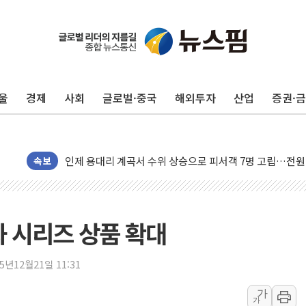
동해중부 전 해상 풍랑주의보…10일까지 최대 3.5m 높은
울
경제
사회
글로벌·중국
해외투자
산업
증권·
연일 폭염에 온열질환 사망 23명…정부, 비상대응기구 가
中 전방위 아파트 부양, 수도 베이징도 부동산 규제 철폐
인제 용대리 계곡서 수위 상승으로 피서객 7명 고립…전원
동해시, 11~14일 '별똥별 멍' 운영…페르세우스 유성우 
속보
강원 중·남부 동해안 시간당 50mm 이상 폭우…호우경보
청양 밭에서 일하던 90대 숨져…온열질환 여부 조사
폭염에 車 운전면허 기능시험 오전 집중 편성…체감온도 3
제과 시리즈 상품 확대
李대통령, 'ISA·주가누르기 방지법' 전면 재검토 지시
'호우 특보' 경북 울진 시간당 20~30mm 강한 비...가뭄 
25년12월21일 11:31
주말 무더위·열대야 지속…내륙 곳곳 소나기
가
가
오세훈 "용산공원 주택 검토, 민주당 스스로 원칙 뒤집는 