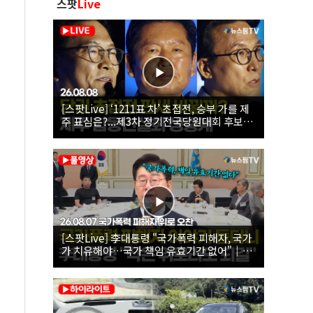
스팟
Live
[스팟Live] ‘1211표 차’ 초접전, 승부 가를 제
주 표심은?...제3차 정기전국당원대회 후보자
제주 합동연설회 생중계 | 26.08.08
[스팟Live] 李대통령 "국가폭력 피해자, 국가
가 치유해야…국가 책임 유효기간 없어"｜
26.08.07 국가폭력 피해자 위로 오찬