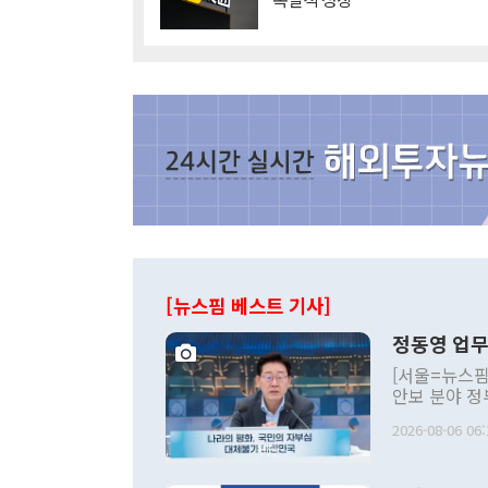
[뉴스핌 베스트 기사]
정동영 업무
[서울=뉴스핌
안보 분야 정
평화공존 발전
2026-08-06 06:
발언 중에는 
언한 것이 있
령은 공개적으