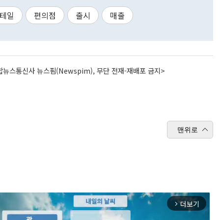
리테일
편의점
출시
매출
뉴스통신사 뉴스핌(Newspim), 무단 전재-재배포 금지>
맨위로
더보기
arrow_forward_ios