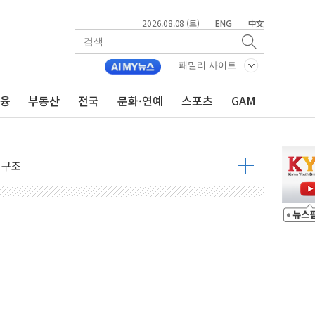
2026.08.08 (토)
ENG
中文
|
|
패밀리 사이트
 물결
금융
부동산
전국
문화·연예
스포츠
GAM
동
 구조
관측
 발효
8도 넘으면 중단
해소될 듯
것"