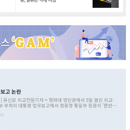
보고 논란
] 유신모 외교전문기자 = 청와대 영빈관에서 5일 열린 외교·
부 부처의 대통령 업무보고에서 정동영 통일부 장관의 '한반도
 구상'과 업무보고 발언이 논란을 빚고 있다. 이날 정 장관의
10
정부 내 조율을 거치지 않은 사안을 정책으로 추진하겠다고 공
는가 하면 사실 관계에 맞지 않은 설명도 있었다. 이재명 대통
로 신중을 기해 달라고 경고했고, 조현 외교부 장관은 '이상