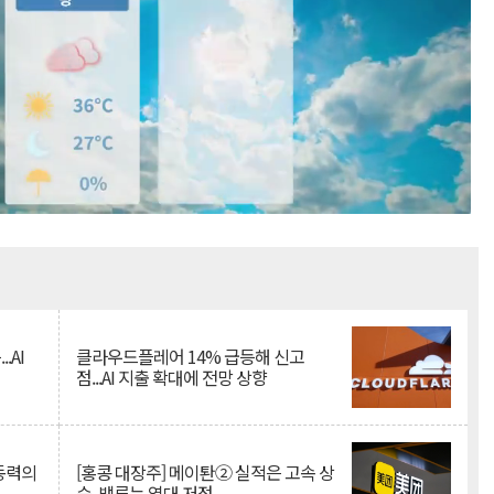
Mute
.AI
클라우드플레어 14% 급등해 신고
점...AI 지출 확대에 전망 상향
 동력의
[홍콩 대장주] 메이퇀② 실적은 고속 상
승, 밸류는 역대 저점