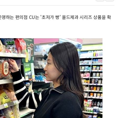
충북 주말 무더위 지속…청주·진천 35도, 곳곳 소나기
10월 보완수사권 폐지·공소청 출범…피해자들 '범죄 사각
운영하는 편의점 CU는 '초저가 빵' 올드제과 시리즈 상품을 확
한상협, 업계 개인정보 보안 새판 짠다…'자율규제단체' 
민주당, 오늘 제주·인천 경선 발표...김민석 '재역전' vs 정
뉴욕증시, 고용 쇼크에 금리 인상 우려 후퇴…S&P500 
트럼프, 쿡 연준 이사 해임 재추진…"26일까지 의혹 소명"
유럽증시, 美 고용 예상 밖 부진에 연준 금리 인상 가능성 
미 연준 매파 기세 꺾이나…고용 감소에 9월 동결 전망 우