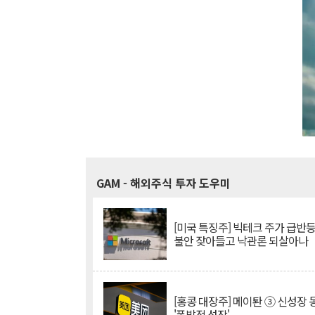
GAM
- 해외주식 투자 도우미
[미국 특징주] 빅테크 주가 급반등..
불안 잦아들고 낙관론 되살아나
[홍콩 대장주] 메이퇀 ③ 신성장
'폭발적 성장'