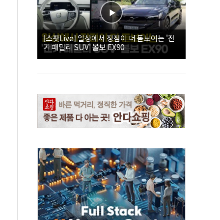
[스팟Live] 일상에서 장점이 더 돋보이는 '전
기 패밀리 SUV' 볼보 EX90