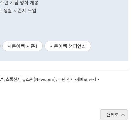
4주년 기념 영화 개봉
트로 생활 시즌제 도입
서든어택 시즌1
서든어택 챔피언십
뉴스통신사 뉴스핌(Newspim), 무단 전재-재배포 금지>
맨위로