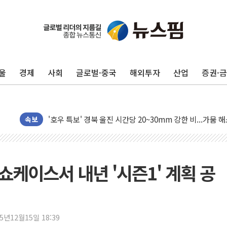
울
경제
사회
글로벌·중국
해외투자
산업
증권·
李대통령, 'ISA·주가누르기 방지법' 전면 재검토 지시
'호우 특보' 경북 울진 시간당 20~30mm 강한 비...가뭄 
주말 무더위·열대야 지속…내륙 곳곳 소나기
속보
오세훈 "용산공원 주택 검토, 민주당 스스로 원칙 뒤집는 
충북 주말 무더위 지속…청주·진천 35도, 곳곳 소나기
10월 보완수사권 폐지·공소청 출범…피해자들 '범죄 사각
 쇼케이스서 내년 '시즌1' 계획 공
민주당, 오늘 제주·인천 경선 발표...김민석 '재역전' vs 정
한상협, 업계 개인정보 보안 새판 짠다…'자율규제단체' 
뉴욕증시, 고용 쇼크에 금리 인상 우려 후퇴…S&P500 
25년12월15일 18:39
트럼프, 쿡 연준 이사 해임 재추진…"26일까지 의혹 소명"