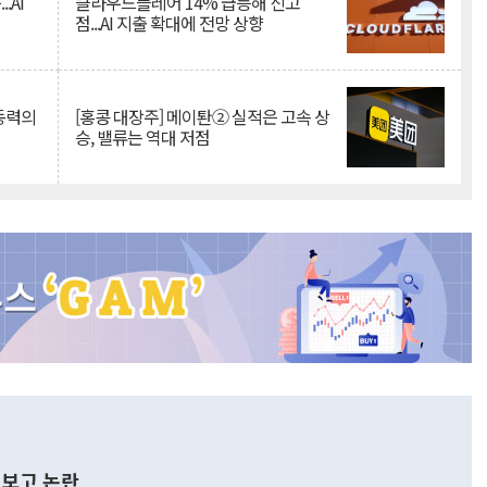
.AI
클라우드플레어 14% 급등해 신고
점...AI 지출 확대에 전망 상향
 동력의
[홍콩 대장주] 메이퇀② 실적은 고속 상
승, 밸류는 역대 저점
보고 논란