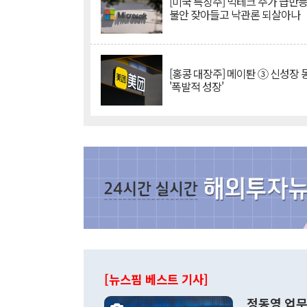
[미국 특징주] 빅테크 주가 급반등..
불안 잦아들고 낙관론 되살아나
[홍콩 대장주] 메이퇀 ③ 신성장
'폭발적 성장'
[뉴스핌 베스트 기사]
정동영 업무