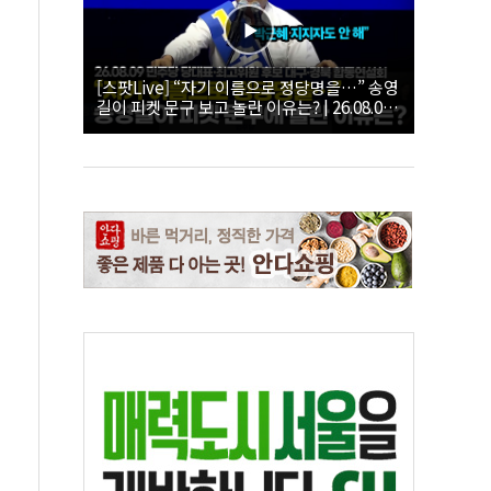
[스팟Live] “자기 이름으로 정당명을…” 송영
길이 피켓 문구 보고 놀란 이유는? | 26.08.09
더불어민주당 당대표·최고위원 후보 대구·경
북 합동연설회