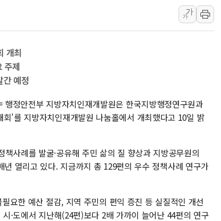
[속보] 민주, 강원 경선 결과 
가
가
정재헌 CEO, SKT 장기고
최태원, 노소영에 9440억
회 개최
하나금융, 명동 소상공인에 
요 주제
인천시 광복절 현수막 '태
발간 예정
병무청, 보충역 전면 손질…
홈플러스發 대형마트 판매,
자 = 행정안전부 지방자치인재개발원은 한국지방행정연구원과
윤준병·이해민 의원, '정부
대회'를 지방자치인재개발원 나눔홀에서 개최했다고 10일 밝
'호우·산사태 주의보' 울진 
여야, 황희 '버스 하우스' 공
정책사례를 발굴·공유해 주민 삶의 질 향상과 지방공무원의
매년 열리고 있다. 지금까지 총 129편의 우수 정책사례 연구가
불필요한 예산 절감, 지역 주민의 편익 증진 등 실질적인 개선
 시·도에서 지난해(24편)보다 2배 가까이 늘어난 44편의 연구