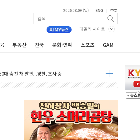
2026.08.09 (일)
ENG
中文
|
|
패밀리 사이트
금융
부동산
전국
문화·연예
스포츠
GAM
고 발생…작업자 1명 숨져
철강 AI융합실증센터' 들어선다
대 숨진 채 발견...경찰, 조사 중
1.48%p' 차 선두 유지...金 46.01% vs 鄭 44.53%
기 당선...합산득표율 68.63%
해 10대 구속…범행 후 반려견도 죽여
 정청래에 승리…金 48.54% vs 鄭 44.40%
경선 결과...김민석 48.54% 정청래 44.40%
발표...김민석 47.37% 정청래 45.71% 송영길 6.92%
발표...정청래 47.82% 김민석 46.35% 송영길 5.83%