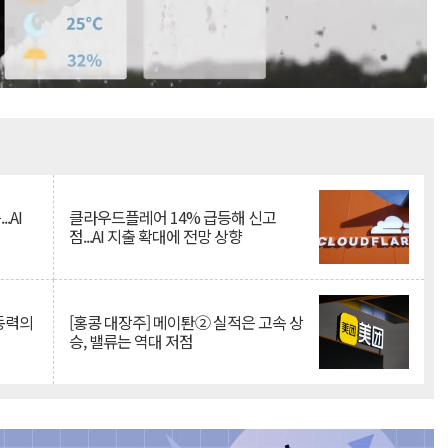
Mute
.AI
클라우드플레어 14% 급등해 신고
점...AI 지출 확대에 전망 상향
 동력의
[홍콩 대장주] 메이퇀② 실적은 고속 상
승, 밸류는 역대 저점