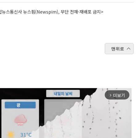
뉴스통신사 뉴스핌(Newspim), 무단 전재-재배포 금지>
맨위로
더보기
arrow_forward_ios