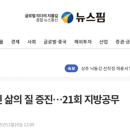
울
경제
사회
글로벌·중국
해외투자
산업
증권·
평택 진위면 공장서 질식사
포항 블루밸리 국가산단에 '
상주 낙동강 선착장 하류서 50
속보
[종합] 김민석, 정청래에 누적 '
민주당 경북도당위원장에 오중
인천서 말다툼 중 어머니 살
민 삶의 질 증진…21회 지방공무
김민석, 강원·대구·경북 경선서
[속보] 민주, 강원·대구·경북 
[속보] 민주, 경북 경선 결과 
25년12월10일 12:00
[속보] 민주, 대구 경선 결과 