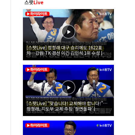
스팟
Live
[스팟Live] 정청래 대구 승리에도 1622표
차…강원·TK 경선 이긴 김민석 1위 수성 |
26.08.09 더불어민주당 당대표·최고위원 후
보 대구·경북 합동연설회
[스팟Live] “맞습니다! 교체해야 합니다!”…
정청래, 지도부 교체 주장 ‘정면돌파’ |
26.08.09 더불어민주당 당대표·최고위원 후
보 대구·경북 합동연설회