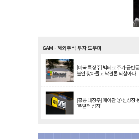
GAM
- 해외주식 투자 도우미
[미국 특징주] 빅테크 주가 급반등..
불안 잦아들고 낙관론 되살아나
[홍콩 대장주] 메이퇀 ③ 신성장
'폭발적 성장'