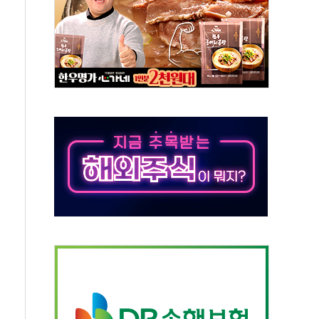
발표...김민석 50.30% 정청래 41.94% 송영길 7.76%
객 400명 맞이…"마음 잇는 시간 되길"
 지급 확정되나…재상고 앞두고 막판 셈법
'행복상자' 전달
극기 거꾸로' 논란…이틀만에 철거
 예술·체육요원 최대 33% 감축
 역대 최대폭 감소한 9.4%↓…유통업계 양극화 심화
 특사'로 콜롬비아 대통령 취임식 참석
시간당 30mm 강한 비...호우 피해 없어
방…野 "청년 우롱 기괴" vs 與 "송구한 해프닝"