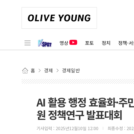
영상
포토
정치
정책·서
홈
경제
경제일반
AI 활용 행정 효율화·주
원 정책연구 발표대회
기사입력 :
2025년12월10일 12:00
최종수정 :
20