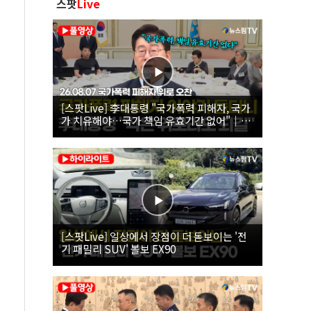
스팟
Live
[스팟Live] 李대통령 "국가폭력 피해자, 국가
가 치유해야…국가 책임 유효기간 없어"｜
26.08.07 국가폭력 피해자 위로 오찬
[스팟Live] 일상에서 장점이 더 돋보이는 '전
기 패밀리 SUV' 볼보 EX90