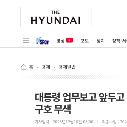
영상
포토
정치
정책·서
홈
경제
경제일반
대통령 업무보고 앞두고 
구호 무색
기사입력 :
2025년12월10일 06:00
최종수정 :
20