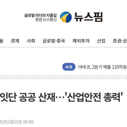
울
경제
사회
글로벌·중국
해외투자
산업
증권·
태국 학교서 중학생 총기 난사
40.2도 찍은 서울 등 폭염
"文정부 악몽 재현 안돼"..
속보
신세계사이먼 '대구 프리미엄 
李대통령, 호우 피해 경북 
'변기 수리' 집주인에게 흉기
잇단 공공 산재…'산업안전 총력'
워트, 상반기 영업이익 30
프롬바이오, 10일 거래 재
NH농협생명, 농작업 중 온
아바코, 2분기 매출 120억원
25년12월10일 06:00