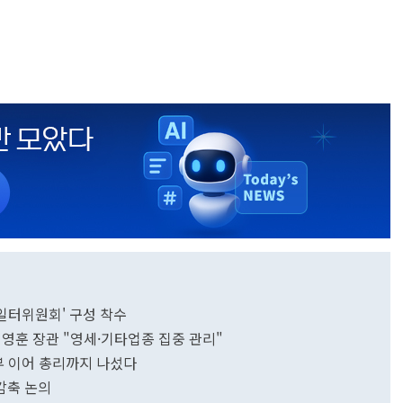
일터위원회' 구성 착수
김영훈 장관 "영세·기타업종 집중 관리"
 이어 총리까지 나섰다
감축 논의