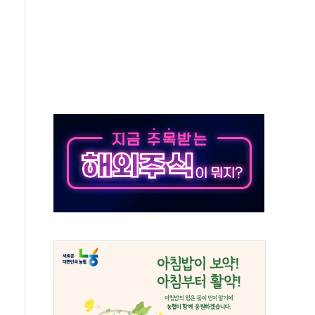
 진단 분야 독점 라이선스 계약"
11' 캐나다 IND 신청
 군 장병 금융교육·전역 지원 협약
보험' 6개월 배타적사용권 획득
 상폐 위기…관리종목 우려 지정예고 총 63개
경쟁률… 실수요자 관심
 26일 출시, 유저의 캐릭터가 AI로 플레이한다
혜택 얻는 피드코인 이벤트 진행
5년 내 9만가구 순증...이주 대란도 제한적