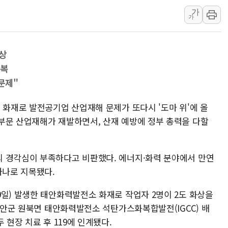
랩지노믹스 "디엑솜과 美 암
가
보로노이, 폐암 치료제 'VRN
가
푸본현대생명, 육군 3군단과
교보생명, '교보K-맞춤건강
상
벼랑 끝 선 '동전주' 무더기
반복
1순위보다 낮은 특별공급 
문제"
컴투스 '제우스: 오만의 신'
 화재로 발전공기업 산업재해 문제가 또다시 '도마 위'에 올
네이버 클립, 시청 만으로 
부문 산업재해가 재발하면서, 산재 예방에 정부 총력을 다할
서울 재건축·재개발 정상화시 
[인사] 공정거래위원회
 경각심이 부족하다고 비판했다. 에너지·화력 분야에서 만연
하나로 지목됐다.
9일) 발생한 태안화력발전소 화재로 작업자 2명이 2도 화상을
 태안군 원북면 태안화력발전소 석탄가스화복합발전(IGCC) 배
 현장 치료 후 119에 인계됐다.