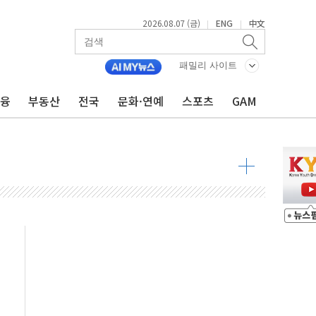
2026.08.07 (금)
ENG
中文
|
|
패밀리 사이트
금융
부동산
전국
문화·연예
스포츠
GAM
...최소 7명 사망
중대경보 해제…누적 온열질환자 2872명
.李 부동산 세제안에 與 내부서 '총선·대선 직격탄' 우려
아울렛' 건립 '본궤도'
안동·의성 특별재난지역 선포
 휘두른 30대 세입자…경찰, 현행범 체포
억원
개…"재무구조 개편"
열질환 보장…폭염기 신속 보상 강화