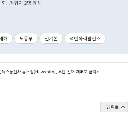
화...작업자 2명 화상
재해
노동부
전기본
석탄화력발전소
뉴스통신사 뉴스핌(Newspim), 무단 전재-재배포 금지>
맨위로