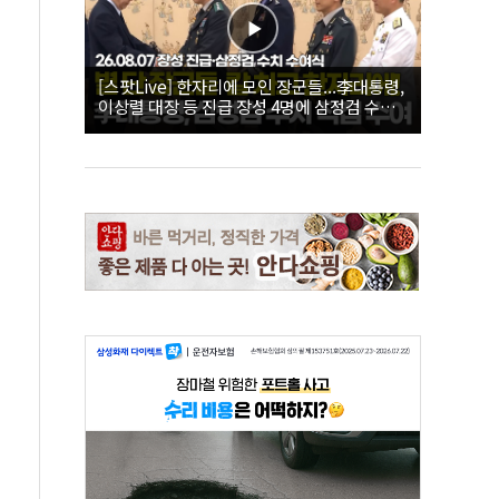
[스팟Live] 한자리에 모인 장군들...李대통령,
이상렬 대장 등 진급 장성 4명에 삼정검 수치
직접 수여｜26.08.07 장성 진급·삼정검 수치
수여식