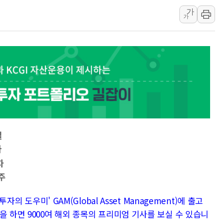
가
中 전방위 아파트 부양
가
인제 용대리 계곡서 수
동해시, 11~14일 '
강원 중·남부 동해안 
청양 밭에서 일하던 9
폭염에 車 운전면허 기
설
가
차
주
자의 도우미' GAM(Global Asset Management)에 출고
을 하면 9000여 해외 종목의 프리미엄 기사를 보실 수 있습니