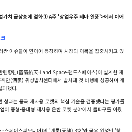
업가치 급상승에 점화① A주 '상업우주 테마 열풍'>에서 이어
노크
러싼 이슈들이 연이어 등장하며 시장의 이목을 집중시키고 있
란톈항톈(藍箭航天∙Land Space∙랜드스페이스)이 설계한 재
성 주취안(酒泉) 위성발사센터에서 발사돼 첫 비행에 성공하며 궤
실패했다.
이번 성과는 중국 재사용 로켓의 핵심 기술을 검증했다는 평가를
산업이 중형·중대형 재사용 운반 로켓 분야에서 돌파구를 이뤘
er∙스페이스피오니어)의 '톈룽(天龍) 3호'와 국유 위성인 '창