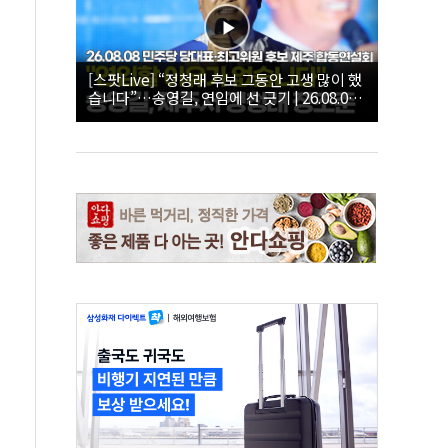
[스팟Live] “정청래 후보 그동안 고생 많이 했
습니다”…송영길, 연임에 선 긋기 | 26.08.08
더불어민주당 당대표·최고위원 후보 제주 합
동연설회