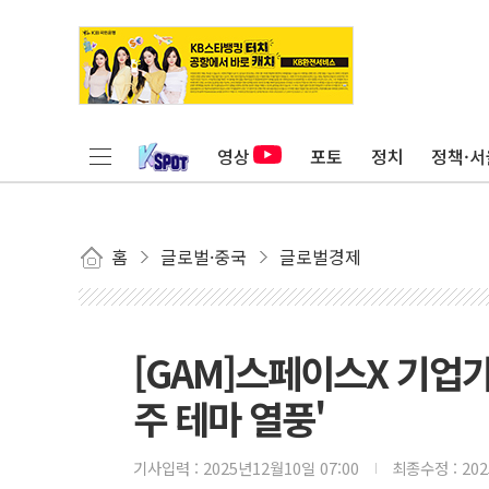
영상
포토
정치
정책·서
홈
글로벌·중국
글로벌경제
[GAM]스페이스X 기업
주 테마 열풍'
기사입력 :
2025년12월10일 07:00
최종수정 :
20