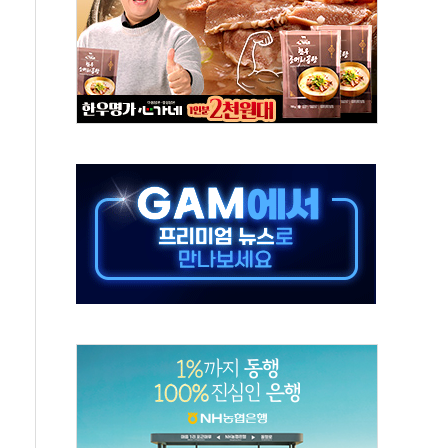
, 수도 베이징도 부동산 규제 철폐
위 상승으로 피서객 7명 고립…전원 구조
별똥별 멍' 운영…페르세우스 유성우 관측
시간당 50mm 이상 폭우…호우경보 발효
0대 숨져…온열질환 여부 조사
능시험 오전 집중 편성…체감온도 38도 넘으면 중단