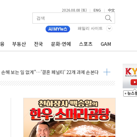
2026.08.08 (토)
ENG
中文
|
|
(8.10~8.14)
만지작…공습 한계·탄약 부족 현실화
패밀리 사이트
 최대 50㎜ 폭우…강원 동해안 강한 비 어어져
금융
부동산
전국
문화·연예
스포츠
GAM
…60대 환경미화원 수거차에 치여 사망
흉기 난동…60대 남성 2명 숨져
손해 보는 일 없게"…'결혼 페널티' 22개 과제 손본다
서 모터보트 전복…1명 사망·1명 실종
자 기림의 날 참석..."국제적 시민 연대로 목소리 내야"
질 중 실종 60대 나흘만에 숨진 채 발견
 흉기 살해 10대 아들 체포
 '뻔뻔' 받아친 정청래…제주 연설서 신경전 고조
재검토 지시…與 "적극 환영"·野 "졸속 국정"
주의보…10일까지 최대 3.5m 높은 물결
사망 23명…정부, 비상대응기구 가동