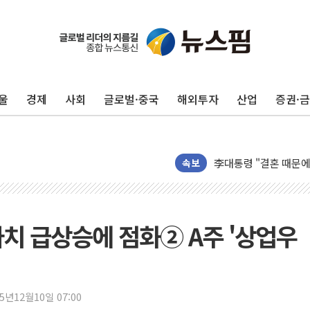
이번주 국내 주요 금융일정
美, 이란전 출구전략 
강릉·동해·삼척 시간당
울
경제
사회
글로벌·중국
해외투자
산업
증권·
폐기물 수거하다 참변
서울 중랑구 주택가서 
李대통령 "결혼 때문에 
여수 오동도 인근 해상
속보
추미애, '위안부' 피해
인천 선재도 갯벌서 해루
인천서 말다툼 중 어머니
가치 급상승에 점화② A주 '상업우
'화합' 꺼낸 김민석에
李대통령, ISA 개편 
동해중부 전 해상 풍랑
25년12월10일 07:00
연일 폭염에 온열질환 