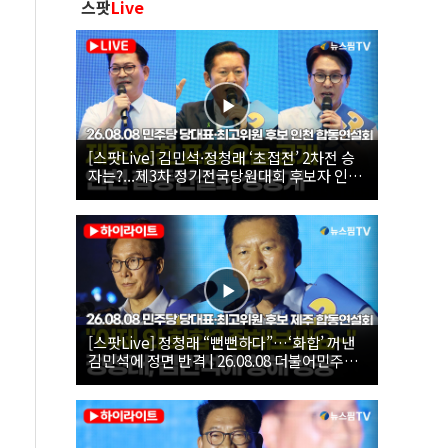
스팟
Live
[스팟Live] 김민석·정청래 ‘초접전’ 2차전 승
자는?...제3차 정기전국당원대회 후보자 인천
합동연설회 생중계 | 26.08.08
[스팟Live] 정청래 “뻔뻔하다”…‘화합’ 꺼낸
김민석에 정면 반격 | 26.08.08 더불어민주당
당대표·최고위원 후보 제주 합동연설회