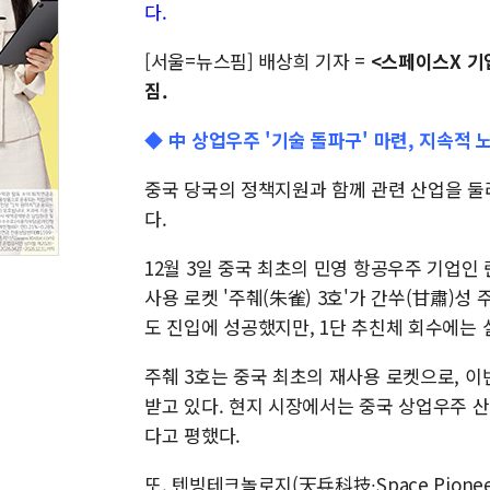
다.
[서울=뉴스핌] 배상희 기자 =
<스페이스X 기
짐.
◆ 中 상업우주 '기술 돌파구' 마련, 지속적 
중국 당국의 정책지원과 함께 관련 산업을 둘
다.
12월 3일 중국 최초의 민영 항공우주 기업인 
사용 로켓 '주췌(朱雀) 3호'가 간쑤(甘肅)
도 진입에 성공했지만, 1단 추친체 회수에는 
주췌 3호는 중국 최초의 재사용 로켓으로, 
받고 있다. 현지 시장에서는 중국 상업우주 
다고 평했다.
또, 텐빙테크놀로지(天兵科技∙Space Pione