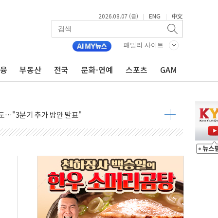
2026.08.07 (금)
ENG
中文
|
|
패밀리 사이트
금융
부동산
전국
문화·연예
스포츠
GAM
 GAM - 맛보기편 (8/7)
"...송영길·정청래·김민석, 호남 경선 앞두고 총력전
도…"3분기 추가 방안 발표"
·노량진·장위 서울 알짜 단지 주목
 통합' 규탄 결의안 발의…이준석·한동훈 동참
원구 어르신에 삼계탕 배식 봉사
% 적용하니…재건축보다 재개발 사업성 개선↑
텐츠 '소셜아이어워드' 대상 수상
G 투입 비중 37%…하반기 확대 추진"
 사라진다, OK·애큐온·페퍼만 남아