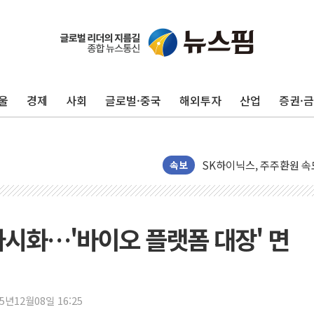
울
경제
사회
글로벌·중국
해외투자
산업
증권·
깊이가 다른 글로벌 투자 정보
"호남 없이 민주 당권 없다
SK하이닉스, 주주환원 속
속보
'무순위' 기회 왔다…신길
野 의원 42명, '사관학교
IPARK현대산업개발, 노
가시화…'바이오 플랫폼 대장' 면
준공업지역 용적률 400
현대해상, 유튜브 양육 콘
[컨콜] 롯데케미칼, "LP
25년12월08일 16:25
대형 저축은행 4%대 예금