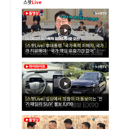
스팟
Live
[스팟Live] 李대통령 "국가폭력 피해자, 국가
가 치유해야…국가 책임 유효기간 없어"｜
26.08.07 국가폭력 피해자 위로 오찬
[스팟Live] 일상에서 장점이 더 돋보이는 '전
기 패밀리 SUV' 볼보 EX90