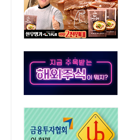
에 서울서 40도 넘어
…에너지 유니콘기업 본격 육성
 54조 투자…D램·낸드 동시 증설
B∙CRO가 이끈 '기술주 상승장'
TF 급등, SK하이닉스 레버리지는 급락
·여수 사업재편 완료시 재무구조 개선 기대"
 '수수료 평생 우대' 이벤트 진행
'청년 자산격차 해소' 특위 출범…"소외되는 계층 없도록"
532억…신제품 효과에 실적 호조
속 하락…외국인 매도에 6258.77