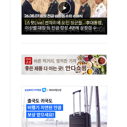
[스팟Live] 한자리에 모인 장군들...李대통령,
이상렬 대장 등 진급 장성 4명에 삼정검 수치
직접 수여｜26.08.07 장성 진급·삼정검 수치
수여식