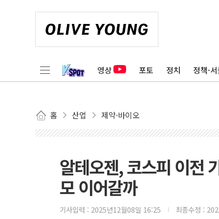
영상
포토
정치
정책·서
홈
산업
제약·바이오
알테오젠, 코스피 이전 
모 이어갈까
기사입력 :
2025년12월08일 16:25
최종수정 :
20