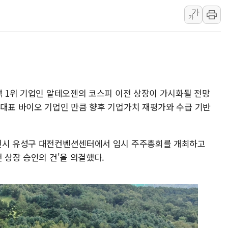
가
서울 노원 40.2도…8년 만
가
한전, 한전기술지주 출범
SK하이닉스, 용인·청주에
[중국증시 마감] CPO∙PC
[ETF 시황] 2차전지 E
[컨콜] 롯데케미칼 "대산
액 1위 기업인 알테오젠의 코스피 이전 상장이 가시화될 전망
SK증권, 비대면 고객 대상
 대표 바이오 기업인 만큼 향후 기업가치 재평가와 수급 기반
통합위, 'AI 포용사회'·
코웨이, 2분기 영업익 2
대전시 유성구 대전컨벤션센터에서 임시 주주총회를 개최하고
[마감시황] 코스피, 7주 연
 상장 승인의 건'을 의결했다.