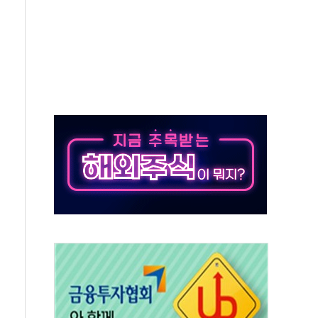
종자 7359명 끝까지 찾겠다"
 톤 낮춰
항시 '시끌'
름…수도권 집중 완화 전환점"
 주재… "전폭적 공급 확대·속도전 총력"
…美 태양광주 급등
해도 놀랍지 않아"
태양광 착공…여의도 1.6배 규모