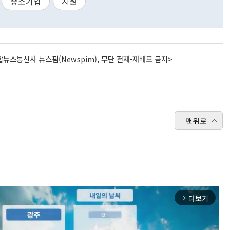
중소기업
지원
뉴스통신사 뉴스핌(Newspim), 무단 전재-재배포 금지>
맨위로
더보기
arrow_forward_ios