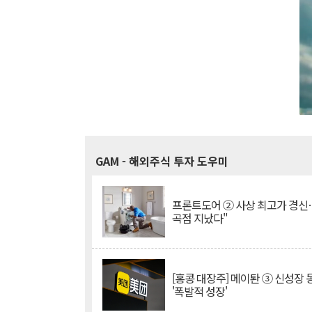
GAM
- 해외주식 투자 도우미
프론트도어 ② 사상 최고가 경신
곡점 지났다"
[홍콩 대장주] 메이퇀 ③ 신성장
'폭발적 성장'