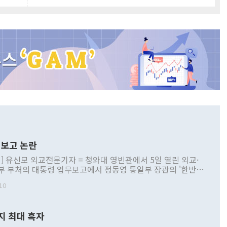
보고 논란
] 유신모 외교전문기자 = 청와대 영빈관에서 5일 열린 외교·
부 부처의 대통령 업무보고에서 정동영 통일부 장관의 '한반도
 구상'과 업무보고 발언이 논란을 빚고 있다. 이날 정 장관의
10
정부 내 조율을 거치지 않은 사안을 정책으로 추진하겠다고 공
는가 하면 사실 관계에 맞지 않은 설명도 있었다. 이재명 대통
로 신중을 기해 달라고 경고했고, 조현 외교부 장관은 '이상
지 최대 흑자
 근거한 비현실적 구상'이라는 비판을 내놨다. 그동안 정 장