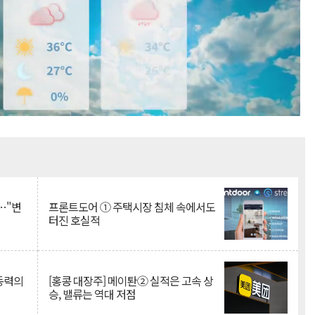
Mute
…"변
프론트도어 ① 주택시장 침체 속에서도
터진 호실적
 동력의
[홍콩 대장주] 메이퇀② 실적은 고속 상
승, 밸류는 역대 저점