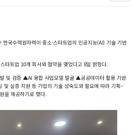
보훈부, 미 DPAA와 MOU… "6·25 미군 실
트럼프 "금리 내려야"…파월 때와 달리 워시엔
특정 정치인 측근 포항시 정책특보 내정설...포
李 "해남 태양광, 대한민국 다음 100년 밑거
= 한국수력원자력이 중소·스타트업의 인공지능(AI) 기술 기반
李 대통령, '6시간 마라톤 부동산 2차 회의'
트럼프, 中 겨냥 폴리실리콘 관세 15% 부과
[사진] 빈살만과 에르도안의 만남
타트업 10개 회사와 협약을 맺었다고 8일 밝혔다.
이란와이어 "이란 최고지도자 위독…곧 사망
개발 및 검증 ▲AI 융합 사업모델 발굴 ▲공공데이터 활용 기반
남동발전, 해남군에 국내 최대 규모 400MW 
 및 실증 지원 등 기업의 기술 성숙도와 필요에 따라 기획–
원을 제공하기로 했다.