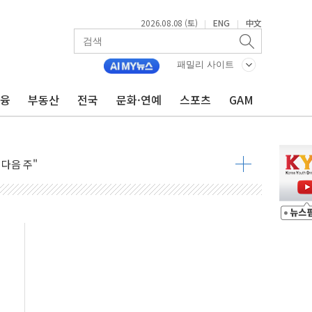
2026.08.08 (토)
ENG
中文
|
|
패밀리 사이트
금융
부동산
전국
문화·연예
스포츠
GAM
동결 전망 우세
체결… 이스라엘·이란 위협에 맞설 자체 억지력 강화
 다음 주"
령…트럼프 제동
 이상 '올스톱'… 美 해상봉쇄 영향
개입했나" 촉각
용 쇼크에 반도체주 '활짝'
우려 후퇴…나스닥 선물 1%대 상승
…9월 금리 인상 기대 후퇴
체결
라우드플레어·태양광주↑ VS 트레이드데스크·웬디스↓