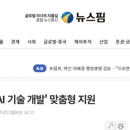
울
경제
사회
글로벌·중국
해외투자
산업
증권·
미 연준 매파 기세 꺾이나…고용 감소에 9월 
[종합] 이슬람 수니파 3국, '공동방위협정' 
트럼프, 백신·자폐증 행정명령 검토…"이르면
美 항소법원, 백악관 무도회장 공사 중단 명
속보
이란 핵심 원유 수출항 '하르그섬', 최근 1주일
美 고용 쇼크에 엔화 장중 급등…시장은 "또 
[AI MY 뉴스] 뉴욕 반도체주 프리뷰...美 고
AI 기술 개발' 맞춤형 지원
뉴욕증시 프리뷰, 美 고용 쇼크에 금리 인상 
[종합] 美 7월 고용 2만3000명 감소 '쇼크'
25년12월08일 16:11
[사진] 이슬람 수니파 3개국, 공동방위협정 
가
가
뉴욕증시 개장 전 특징주...아틀라시안·클