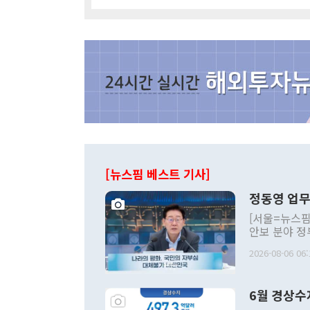
[뉴스핌 베스트 기사]
정동영 업무
[서울=뉴스핌
안보 분야 정
평화공존 발전
2026-08-06 06:
발언 중에는 
언한 것이 있
령은 공개적으
6월 경상수
주의적 희망에