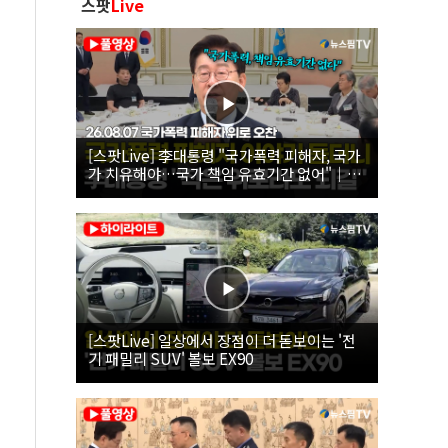
스팟
Live
[스팟Live] 李대통령 "국가폭력 피해자, 국가
가 치유해야…국가 책임 유효기간 없어"｜
26.08.07 국가폭력 피해자 위로 오찬
[스팟Live] 일상에서 장점이 더 돋보이는 '전
기 패밀리 SUV' 볼보 EX90