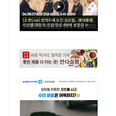
[스팟Live] 한자리에 모인 장군들...李대통령,
이상렬 대장 등 진급 장성 4명에 삼정검 수치
직접 수여｜26.08.07 장성 진급·삼정검 수치
수여식