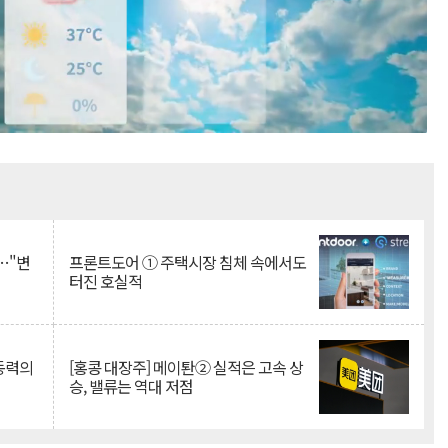
Mute
…"변
프론트도어 ① 주택시장 침체 속에서도
터진 호실적
 동력의
[홍콩 대장주] 메이퇀② 실적은 고속 상
승, 밸류는 역대 저점