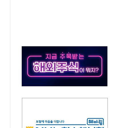
특별공급 경쟁률… 실수요자 관심
만의 신' 26일 출시, 유저의 캐릭터가 AI로 플레이한다
 만으로 혜택 얻는 피드코인 이벤트 진행
 정상화시 5년 내 9만가구 순증...이주 대란도 제한적
위원회
 3파전…한화·흥국·한투 참여
D직 주 52시간제 개선해야…기술격차 확대 막아야"
임금협약 타결…연봉 6.3% 인상
실리카겔 등 8~9월 공연 라인업 공개
31년까지 3개 보급단 '1등급 스마트 물류센터' 전환