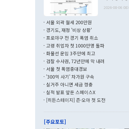
관의 무리한 
출 호조로 월
다. [정동영 통일부 장관이 지난달 23일 오후 서울 종로구 정부서울청사에
2026-08-06 08:
료=한국은행] 한국은행이 6일 발표한 '2026년 6월 국제수지(잠정)'에
서 취임 1주년 
면 지난 6월
부 장관 권한
1000만달러
서울 외곽 월세 200만원
발전 구상'을
이에 따라 올
적 갈등 해결
경기도, 재정 '비상 상황'
했다. 경상수
결과 혐오의 
9000만달러
프로야구 전 경기 폭염 취소
년간의 CVI
지 기준 상품
고령 취업자 첫 1000만명 돌파
무너졌다고도 
며 월간 기준
현실을 바꾸는
달러로 38.
화물선 운임 3주만에 최고
를 평화 체제
196.9% 급
검찰 수사권, 72년만에 막 내려
함께 4자 대
수출은 160
지만 이 대통
서울 첫 폭염중대경보
(18.6%) 
화공존 정책이
했다. 통관 기
'300억 사기' 차가원 구속
다"고 지적했
(16.4%)
투리가 잡혀 
실거주 아니면 세금 껑충
월(-10억9
쁜 상황이 초
증가와 유류할
실적 발표 앞둔 스페이스X
9·19 군사
기록했지만 
[히든스테이지] 즌·오아 첫 도전
"우리의 선의
로 전환됐다.
으로 약간의 의문
를 기록해 전
관은 업무보고
는 배당수입
주의에 근거한
줄면서 25억
[주요포토]
라며 "여러분
억1000만달
이 9월 러시