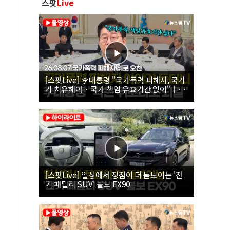
스팟
Live
[스팟Live] 李대통령 "국가폭력 피해자, 국가
가 치유해야…국가 책임 유효기간 없어"｜
26.08.07 국가폭력 피해자 위로 오찬
[스팟Live] 일상에서 장점이 더 돋보이는 '전
기 패밀리 SUV' 볼보 EX90