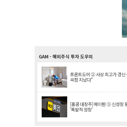
GAM
- 해외주식 투자 도우미
프론트도어 ② 사상 최고가 경신
곡점 지났다"
[홍콩 대장주] 메이퇀 ③ 신성장
'폭발적 성장'