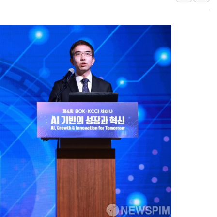
1순위보다 낮은 
컴투스 '제우스: 오
네이버 클립, 시청
서울 재건축·재개발
[인사] 공정거래
KDB생명 본입찰
반도체공학회 "R&
카카오, 2026년 
현대카드, 박재범·
[르포] 육군, 20