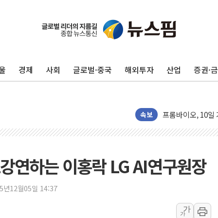
울
경제
사회
글로벌·중국
해외투자
산업
증권·
'변기 수리' 집주
워트, 상반기 영업
프롬바이오, 10일
속보
NH농협생명, 농작
아바코, 2분기 매출
랩지노믹스 "디엑솜
기조강연하는 이홍락 LG AI연구원장
보로노이, 폐암 치료
푸본현대생명, 육군
25년12월05일 14:37
교보생명, '교보K
가
가
벼랑 끝 선 '동전