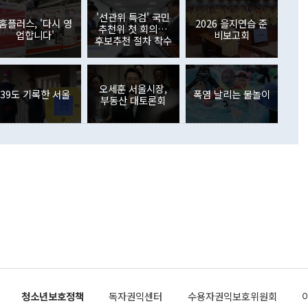
월(369억9000만달러)을 넘어선 것이다. 직접투자에서는 내국
원에서 (참석을) 검토하고 있다"고 발언한 데 대해서도 조 장관
가 80억1000만달러, 외국인의 국내투자가 46억3000만달러
'선관위 특검' 국민
외교부의 몫"이라며 "아직 거기까지 진도가 나가지 않았다"고
홈플러스, '다시 영
2026 을지연습 준
. 증권투자에서는 외국인의 국내 주식 매도세가 이어졌다. 외
추천위 첫 회의…
업합니다'
비보고회
장관이 이날 소개한 대북 구상과 설명은 정부 내 조율을 거치지
주식 투자는 차익실현 매도 등의 영향으로 316억1000만달러
후보추천 절차 착수
서 문제가 있다. 특히 주적 표현 대체와 국호 사용, 9·19 군
(-310억5000만달러)에 이어 역대 최대 순매도 기록을 다시
 4자회담 추진 등은 통일부 장관이 결정할 사안이 아니어서 월
국인의 국내 채권투자는 세계국채지수(WGBI) 자금 유입에도
이 나오고 있다. 이 대통령은 정 장관의 업무보고를 듣고 난
도래 영향으로 증가 폭이 줄어든 52억9000만달러를 기록했
무보고에 발표했다고 승인난 건 아니다"라고 재차 확인했다. 정
오세훈 서울시장,
 해외 증권투자는 주식을 중심으로 35억6000만달러 증가했
39도 기록한 서울
폭염 날리는 물놀이
부동산 대토론회
통은 "정 장관의 발언 내용은 대부분 국가안전보장회의(NSC)
newspim.com
된 사안이 아닌 정 장관의 개인적 생각에 가깝다"며 "안보 관
이 정부의 공식 정책이 아닌 사안을 추진하겠다고 업무보고를
 면전에서 '국군통수권자가 나서야 한다'고 주장한 것은 심각
 5일 청와대 영빈관에서 열린 통일
 외교 안보 부처 업무보고에서 발언하고 있다. [사진=청와대]
장이 현 시점에서 이미 참고가 될 수 없는 과거의 경험 또는 사
식에 기반하고 있다는 것이다. 정 장관이 주장하는 구상은 급
 있는 북한의 전략과 한반도 및 국제 정세를 전혀 반영하지
 비판이 제기되고 있다. 정 장관이 "흘러간 선(先)비핵화만
현실을 바꾸지 못한다"고 언급한 것은 지금까지의 대북 접근
 있다. 북핵 위기 발발 이후 지금까지 모든 핵 협상에서 한국
북한에 선비핵화를 공식적으로 요구한 적이 없기 때문이다. 지
 협상은 북한의 비핵화 조치에 한·미가 상응하는 대가를 제
로 이뤄졌다. 1994년 북·미 제네바 기본합의는 핵시설 동결
청소년보호정책
독자권익센터
수용자권익보호위원회