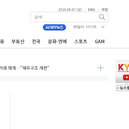
2026.08.07 (금)
ENG
中文
|
|
패밀리 사이트
금융
부동산
전국
문화·연예
스포츠
GAM
인에게 흉기 휘두른 30대 세입자…경찰, 현행범 체포
이익 30억원
 거래 재개…"재무구조 개편"
업 중 온열질환 보장…폭염기 신속 보상 강화
 120억원
과 美 암 진단 분야 독점 라이선스 계약"
제 'VRN11' 캐나다 IND 신청
 3군단과 군 장병 금융교육·전역 지원 협약
-맞춤건강보험' 6개월 배타적사용권 획득
주' 무더기 상폐 위기…관리종목 우려 지정예고 총 63개