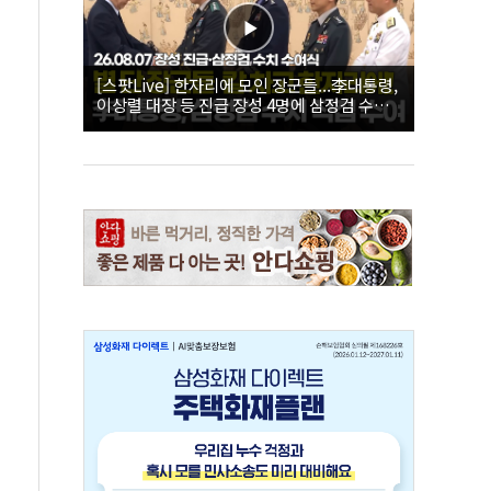
[스팟Live] 한자리에 모인 장군들...李대통령,
이상렬 대장 등 진급 장성 4명에 삼정검 수치
직접 수여｜26.08.07 장성 진급·삼정검 수치
수여식