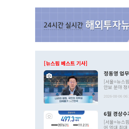
[뉴스핌 베스트 기사]
정동영 업무
[서울=뉴스핌
안보 분야 정
평화공존 발전
2026-08-06 06:
발언 중에는 
언한 것이 있
령은 공개적으
6월 경상수
주의적 희망에
관의 대북 정
[서울=뉴스핌
관 부처 장관
어 역대 최대