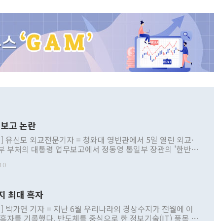
보고 논란
] 유신모 외교전문기자 = 청와대 영빈관에서 5일 열린 외교·
부 부처의 대통령 업무보고에서 정동영 통일부 장관의 '한반도
 구상'과 업무보고 발언이 논란을 빚고 있다. 이날 정 장관의
10
정부 내 조율을 거치지 않은 사안을 정책으로 추진하겠다고 공
는가 하면 사실 관계에 맞지 않은 설명도 있었다. 이재명 대통
로 신중을 기해 달라고 경고했고, 조현 외교부 장관은 '이상
지 최대 흑자
 근거한 비현실적 구상'이라는 비판을 내놨다. 그동안 정 장
책 관련 발언이 물의를 빚은 적은 여러 번 있지만 대통령과 유
] 박가연 기자 = 지난 6월 우리나라의 경상수지가 전월에 이
이 공개적으로 부정적 입장을 표명한 것은 이례적이다. 정 장
 흑자를 기록했다. 반도체를 중심으로 한 정보기술(IT) 품목 수