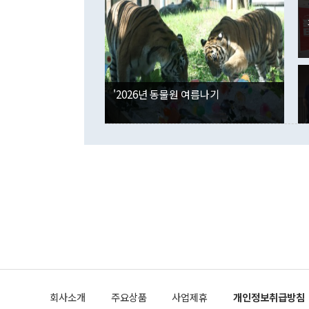
였던 올해 3
며 "정부 차
인의 해외투자
은 "그것은 
각각 증가했다
잘랐다. 정 
국인의 국내 
않았다는 점에
감소하며 전월
사합의 복원,
경신했다. 외
권이라는 지적
분기 말 만기
뒤 "여기 업
다. 내국인의
'2026년 동물원 여름나기
부의 한 소식
다. eoyn2@
를 거쳐 결정
련 부처 장관
하고 대통령의
한 문제"라고 지적했다. 이재명 대통령이
외교 국방 등
2026.08.05 ◆시대착오적 접근, 대북 인식 오류 더욱 문제인 것은 정 장관
의 이같은 주
실과 다른 인
격히 변화하고
못하고 있다는
되뇌는 것은 
법을 호도하고
이나 미국은 
금까지의 북핵
회사소개
주요상품
사업제휴
개인정보취급방침
공하는 방식으