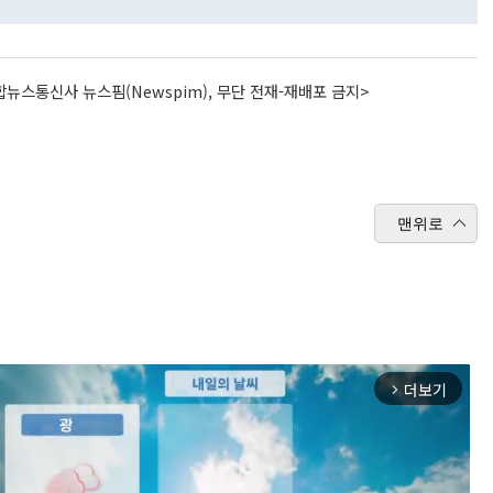
뉴스통신사 뉴스핌(Newspim), 무단 전재-재배포 금지>
맨위로
더보기
arrow_forward_ios